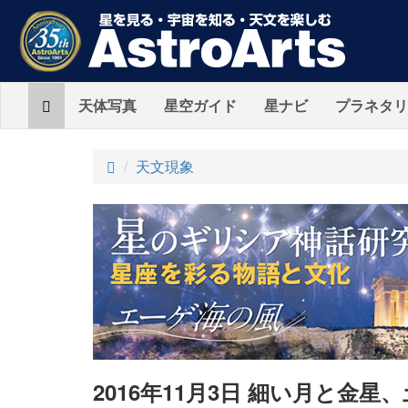
Home
天体写真
星空ガイド
星ナビ
プラネタリ
ト
天文現象
ッ
プ
2016年11月3日 細い月と金星