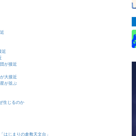
近
接近
接近
近
星団が接近
団が大接近
金星が並ぶ
ぜ生じるのか
と「はじまりの倉敷天文台」