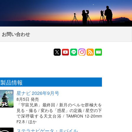
お問い合わせ
製品情報
星ナビ 2026年9月号
8月5日 発売
「宇宙兄弟」最終回 / 新月のペルセ群極大を
見る・撮る / 変わる「惑星」の定義 / 星空の下
で深呼吸する天文台浴 / TAMRON 12-20mm
F2.8 / ほか
ステラナビゲータ・モバイル