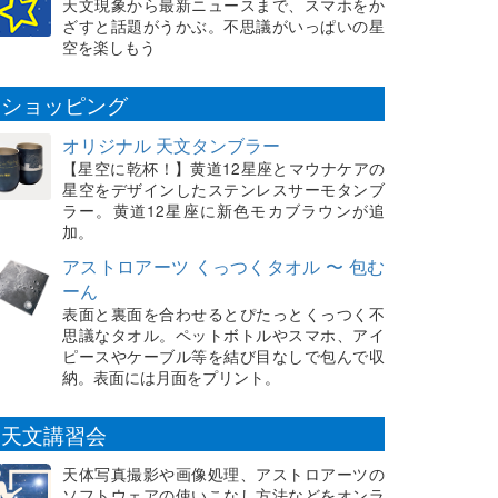
天文現象から最新ニュースまで、スマホをか
ざすと話題がうかぶ。不思議がいっぱいの星
空を楽しもう
ショッピング
オリジナル 天文タンブラー
【星空に乾杯！】黄道12星座とマウナケアの
星空をデザインしたステンレスサーモタンブ
ラー。黄道12星座に新色モカブラウンが追
加。
アストロアーツ くっつくタオル 〜 包む
ーん
表面と裏面を合わせるとぴたっとくっつく不
思議なタオル。ペットボトルやスマホ、アイ
ピースやケーブル等を結び目なしで包んで収
納。表面には月面をプリント。
天文講習会
天体写真撮影や画像処理、アストロアーツの
ソフトウェアの使いこなし方法などをオンラ