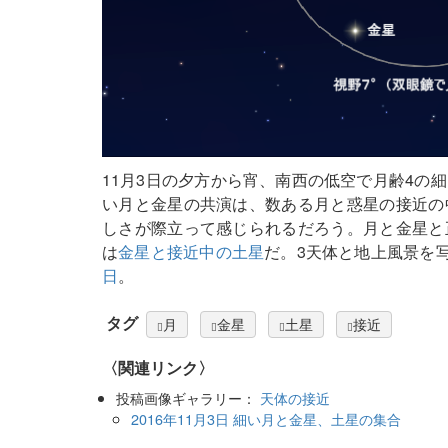
11月3日の夕方から宵、南西の低空で月齢4の
い月と金星の共演は、数ある月と惑星の接近の
しさが際立って感じられるだろう。月と金星と
は
金星と接近中の土星
だ。3天体と地上風景を
日
。
タグ
月
金星
土星
接近
〈関連リンク〉
投稿画像ギャラリー：
天体の接近
2016年11月3日 細い月と金星、土星の集合