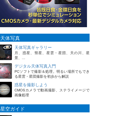
天体写真
天体写真ギャラリー
月、惑星、彗星、星雲・星団、天の川、星
景、…
デジタル天体写真入門
PCソフトで撮影＆処理。明るい場所でもでき
る星雲・星団撮影を初歩から解説
惑星を撮影しよう
CMOSカメラで動画撮影、ステライメージで
画像処理
星空ガイド