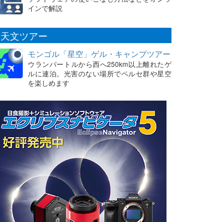
インで解説
天文ツアー
モンゴル「星空」ゲル・キャンプツアー
ウランバートルから西へ250km以上離れたゲ
ルに連泊。光害のない場所でペルセ群や星空
を楽しめます