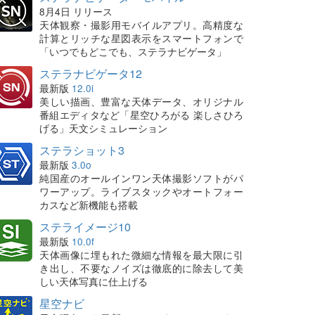
8月4日 リリース
天体観察・撮影用モバイルアプリ。高精度な
計算とリッチな星図表示をスマートフォンで
「いつでもどこでも、ステラナビゲータ」
ステラナビゲータ12
最新版
12.0i
美しい描画、豊富な天体データ、オリジナル
番組エディタなど「星空ひろがる 楽しさひろ
げる」天文シミュレーション
ステラショット3
最新版
3.0o
純国産のオールインワン天体撮影ソフトがパ
ワーアップ。ライブスタックやオートフォー
カスなど新機能も搭載
ステライメージ10
最新版
10.0f
天体画像に埋もれた微細な情報を最大限に引
き出し、不要なノイズは徹底的に除去して美
しい天体写真に仕上げる
星空ナビ