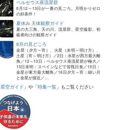
ペルセウス座流星群
8月12～13日が一番の見ごろ。月明かりゼロ
の好条件！
夏休み 天体観察ガイド
夏の大三角、天の川、流星群、星空撮影。初
級者向けの観察ガイド
8月の見どころ
金星（夕方～宵）、火星（未明～明け方）、
土星（宵～明け方）／2日：水星が西方最大離
角／12～13日：ペルセウス座流星群が極大／
13日未明：スペインなどで皆既日食／15日：
金星が東方最大離角／16日夕方～宵：細い月
と金星が接近／…
「
星空ガイド
」や「
特集一覧
」もご覧ください