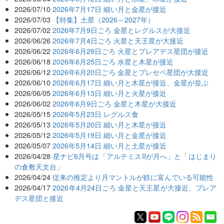
2026/07/10
2026年7月17日 細い月と金星が接近
2026/07/03
【特集】土星（2026～2027年）
2026/07/02
2026年7月9日ごろ 金星とレグルスが大接近
2026/06/26
2026年7月4日ごろ 火星と天王星が大接近
2026/06/22
2026年6月29日ごろ 火星とプレアデス星団が接近
2026/06/18
2026年6月25日ごろ 水星と木星が接近
2026/06/12
2026年6月20日ごろ 金星とプレセペ星団が大接近
2026/06/10
2026年6月17日 細い月と木星が接近、金星が並ぶ
2026/06/05
2026年6月13日 細い月と火星が接近
2026/06/02
2026年6月9日ごろ 金星と木星が大接近
2026/05/15
2026年5月23日 レグルス食
2026/05/13
2026年5月20日 細い月と木星が接近
2026/05/12
2026年5月19日 細い月と金星が接近
2026/05/07
2026年5月14日 細い月と土星が接近
2026/04/28
星ナビ6月号は「アルテミスIIが月へ」と「はじまり
の倉敷天文台」
2026/04/24
従来の推定より月マントルが鉄に富んでいる可能性
2026/04/17
2026年4月24日ごろ 金星と天王星が大接近、プレア
デス星団と接近