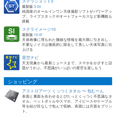
ステラショット3
最新版
3.0o
純国産のオールインワン天体撮影ソフトがパワーアッ
プ。ライブスタックやオートフォーカスなど新機能も
搭載
ステライメージ10
最新版
10.0f
天体画像に埋もれた微細な情報を最大限に引き出し、
不要なノイズは徹底的に除去して美しい天体写真に仕
上げる
星空ナビ
天文現象から最新ニュースまで、スマホをかざすと話
題がうかぶ。不思議がいっぱいの星空を楽しもう
ショッピング
アストロアーツ くっつくタオル 〜 包むーん
表面と裏面を合わせるとぴたっとくっつく不思議なタ
オル。ペットボトルやスマホ、アイピースやケーブル
等を結び目なしで包んで収納。表面には月面をプリン
ト。