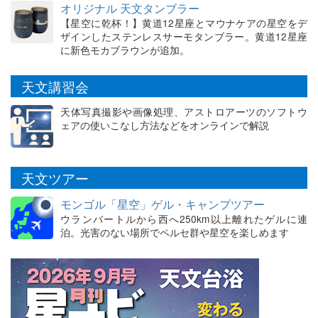
オリジナル 天文タンブラー
【星空に乾杯！】黄道12星座とマウナケアの星空をデ
ザインしたステンレスサーモタンブラー。黄道12星座
に新色モカブラウンが追加。
天文講習会
天体写真撮影や画像処理、アストロアーツのソフトウ
ェアの使いこなし方法などをオンラインで解説
天文ツアー
モンゴル「星空」ゲル・キャンプツアー
ウランバートルから西へ250km以上離れたゲルに連
泊。光害のない場所でペルセ群や星空を楽しめます