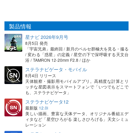
製品情報
星ナビ 2026年9月号
8月5日 発売
「宇宙兄弟」最終回 / 新月のペルセ群極大を見る・撮る
/ 変わる「惑星」の定義 / 星空の下で深呼吸する天文台
浴 / TAMRON 12-20mm F2.8 / ほか
ステラナビゲータ・モバイル
8月4日 リリース
天体観察・撮影用モバイルアプリ。高精度な計算とリ
ッチな星図表示をスマートフォンで「いつでもどこで
も、ステラナビゲータ」
ステラナビゲータ12
最新版
12.0i
美しい描画、豊富な天体データ、オリジナル番組エデ
ィタなど「星空ひろがる 楽しさひろげる」天文シミュ
レーション