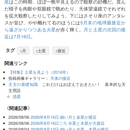
星
はこの時期、ほぼ一晩中見えるので観察の好機だ。並ん
だ様子を肉眼や双眼鏡で眺めたり、天体望遠鏡でそれぞれ
を拡大観察したりしてみよう。下にはさそり座のアンタレ
スが並び、やや離れて右のほうには
5月末の地球最接近か
ら遠ざかりつつある火星
が赤く輝く。
月と土星の次回の接
近は7月16日
。
タグ
月
土星
接近
関連リンク
【特集】土星を見よう（2016年）
投稿画像ギャラリー：
天体の接近
天文の基礎知識
これだけはおぼえておきたい！ 基本的な天
文用語
惑星
関連記事
2026/08/06
2026年8月16日 細い月と金星が接近
2026/08/06
2026年8月16日ごろ 水星と木星が大接近
2026/08/04
2026年8月12日 細い月と水星、木星が接近