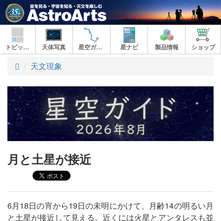
トピックス
天体写真
星空ガイド
星ナビ
製品情報
ショップ
ト
天文現象
ッ
プ
月と土星が接近
6月18日の宵から19日の未明にかけて、月齢14の明るい月
と土星が接近して見える。近くには火星とアンタレスも並