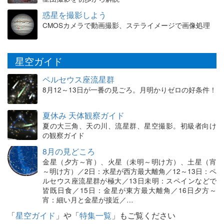
惑星を撮影しよう
CMOSカメラで動画撮影、ステライメージで画像処理
星空ガイド
ペルセウス座流星群
8月12～13日が一番の見ごろ。月明かりゼロの好条件！
夏休み 天体観察ガイド
夏の大三角、天の川、流星群、星空撮影。初級者向け
の観察ガイド
8月の見どころ
金星（夕方～宵）、火星（未明～明け方）、土星（宵
～明け方）／2日：水星が西方最大離角／12～13日：ペ
ルセウス座流星群が極大／13日未明：スペインなどで
皆既日食／15日：金星が東方最大離角／16日夕方～
宵：細い月と金星が接近／…
「
星空ガイド
」や「
特集一覧
」もご覧ください