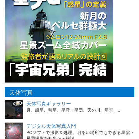
天体写真
天体写真ギャラリー
月、惑星、彗星、星雲・星団、天の川、星景、…
デジタル天体写真入門
PCソフトで撮影＆処理。明るい場所でもできる星雲・
星団撮影を初歩から解説