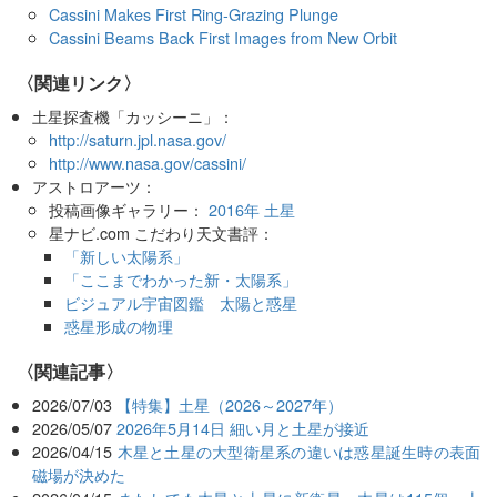
Cassini Makes First Ring-Grazing Plunge
Cassini Beams Back First Images from New Orbit
〈関連リンク〉
土星探査機「カッシーニ」：
http://saturn.jpl.nasa.gov/
http://www.nasa.gov/cassini/
アストロアーツ：
投稿画像ギャラリー：
2016年 土星
星ナビ.com こだわり天文書評：
「新しい太陽系」
「ここまでわかった新・太陽系」
ビジュアル宇宙図鑑 太陽と惑星
惑星形成の物理
関連記事
2026/07/03
【特集】土星（2026～2027年）
2026/05/07
2026年5月14日 細い月と土星が接近
2026/04/15
木星と土星の大型衛星系の違いは惑星誕生時の表面
磁場が決めた