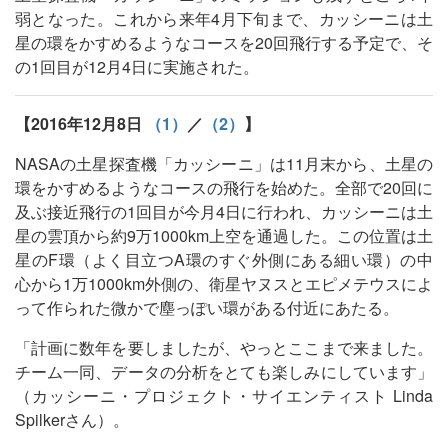
弱となった。これから来年4月下旬まで、カッシーニは土
星の環をかすめるようなコースを20回飛行する予定で、そ
の1回目が12月4日に実施された。
【2016年12月8日
（1）
／
（2）
】
NASAの土星探査機「カッシーニ」は11月末から、土星の
環をかすめるようなコースの飛行を始めた。全部で20回に
及ぶ接近飛行の1回目が今月4日に行われ、カッシーニは土
星の雲頂から約9万1000km上空を通過した。この位置は土
星のF環（よく目立つA環のすぐ外側にある細い環）の中
心から1万1000km外側の、衛星ヤヌスとエピメテウスによ
って作られた微かで塵っぽい環がある付近にあたる。
「計画に数年を要しましたが、やっとここまで来ました。
チーム一同、データの分析をとても楽しみにしています」
（カッシーニ・プロジェクト・サイエンティスト Linda
Spilkerさん）。