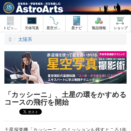
トピックス
天体写真
星空ガイド
星ナビ
製品情報
ショップ
ト
太陽系
ッ
プ
「カッシーニ」、土星の環をかすめる
コースの飛行を開始
土星探査機「カッシーニ」のミッションも残すところ1年