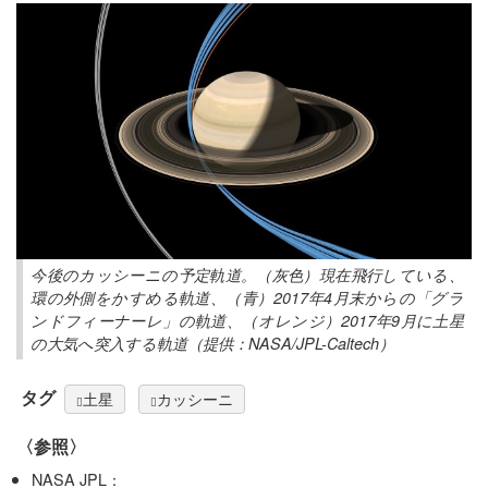
今後のカッシーニの予定軌道。（灰色）現在飛行している、
環の外側をかすめる軌道、（青）2017年4月末からの「グラ
ンドフィーナーレ」の軌道、（オレンジ）2017年9月に土星
の大気へ突入する軌道（提供：NASA/JPL-Caltech）
タグ
土星
カッシーニ
〈参照〉
NASA JPL：