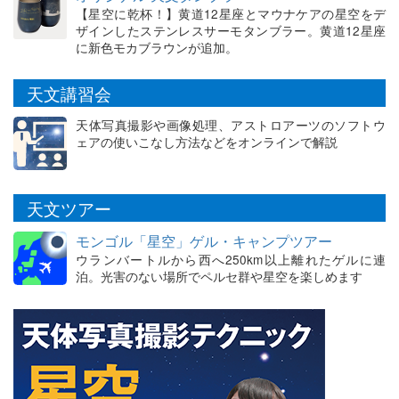
【星空に乾杯！】黄道12星座とマウナケアの星空をデ
ザインしたステンレスサーモタンブラー。黄道12星座
に新色モカブラウンが追加。
天文講習会
天体写真撮影や画像処理、アストロアーツのソフトウ
ェアの使いこなし方法などをオンラインで解説
天文ツアー
モンゴル「星空」ゲル・キャンプツアー
ウランバートルから西へ250km以上離れたゲルに連
泊。光害のない場所でペルセ群や星空を楽しめます