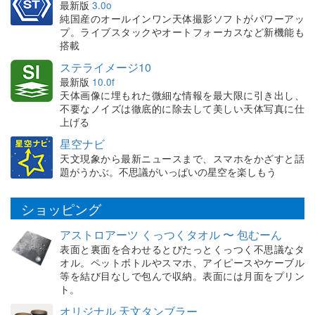
最新版
3.0o
純国産のオールインワン天体撮影ソフトがパワーアッ
プ。ライブスタックやオートフォーカスなど新機能も
搭載
ステライメージ10
最新版
10.0f
天体画像に埋もれた微細な情報を最大限に引き出し、
不要なノイズは徹底的に除去して美しい天体写真に仕
上げる
星空ナビ
天文現象から最新ニュースまで、スマホをかざすと話
題がうかぶ。不思議がいっぱいの星空を楽しもう
ショッピング
アストロアーツ くっつくタオル 〜 包むーん
表面と裏面を合わせるとぴたっとくっつく不思議なタ
オル。ペットボトルやスマホ、アイピースやケーブル
等を結び目なしで包んで収納。表面には月面をプリン
ト。
オリジナル 天文タンブラー