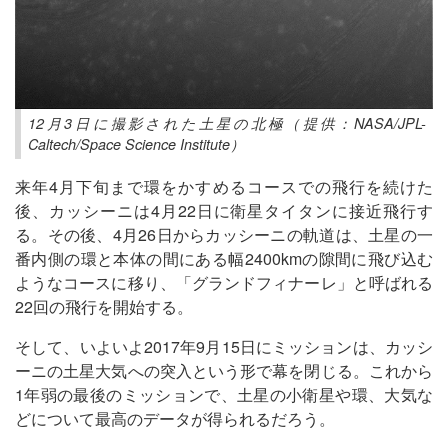
12月3日に撮影された土星の北極（提供：NASA/JPL-
Caltech/Space Science Institute）
来年4月下旬まで環をかすめるコースでの飛行を続けた
後、カッシーニは4月22日に衛星タイタンに接近飛行す
る。その後、4月26日からカッシーニの軌道は、土星の一
番内側の環と本体の間にある幅2400kmの隙間に飛び込む
ようなコースに移り、「グランドフィナーレ」と呼ばれる
22回の飛行を開始する。
そして、いよいよ2017年9月15日にミッションは、カッシ
ーニの土星大気への突入という形で幕を閉じる。これから
1年弱の最後のミッションで、土星の小衛星や環、大気な
どについて最高のデータが得られるだろう。