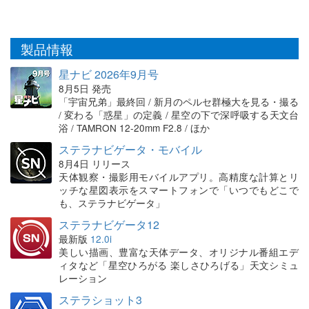
製品情報
星ナビ 2026年9月号
8月5日 発売
「宇宙兄弟」最終回 / 新月のペルセ群極大を見る・撮る
/ 変わる「惑星」の定義 / 星空の下で深呼吸する天文台
浴 / TAMRON 12-20mm F2.8 / ほか
ステラナビゲータ・モバイル
8月4日 リリース
天体観察・撮影用モバイルアプリ。高精度な計算とリ
ッチな星図表示をスマートフォンで「いつでもどこで
も、ステラナビゲータ」
ステラナビゲータ12
最新版
12.0i
美しい描画、豊富な天体データ、オリジナル番組エデ
ィタなど「星空ひろがる 楽しさひろげる」天文シミュ
レーション
ステラショット3