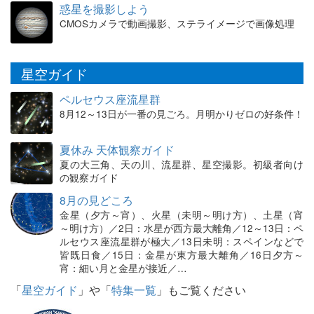
惑星を撮影しよう
CMOSカメラで動画撮影、ステライメージで画像処理
星空ガイド
ペルセウス座流星群
8月12～13日が一番の見ごろ。月明かりゼロの好条件！
夏休み 天体観察ガイド
夏の大三角、天の川、流星群、星空撮影。初級者向け
の観察ガイド
8月の見どころ
金星（夕方～宵）、火星（未明～明け方）、土星（宵
～明け方）／2日：水星が西方最大離角／12～13日：ペ
ルセウス座流星群が極大／13日未明：スペインなどで
皆既日食／15日：金星が東方最大離角／16日夕方～
宵：細い月と金星が接近／…
「
星空ガイド
」や「
特集一覧
」もご覧ください