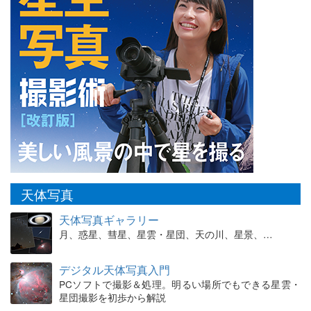
天体写真
天体写真ギャラリー
月、惑星、彗星、星雲・星団、天の川、星景、…
デジタル天体写真入門
PCソフトで撮影＆処理。明るい場所でもできる星雲・
星団撮影を初歩から解説