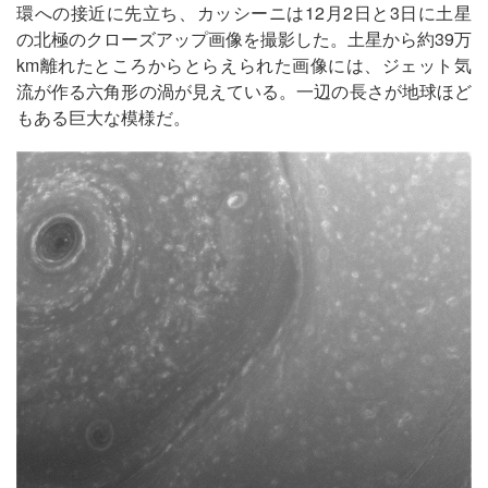
環への接近に先立ち、カッシーニは12月2日と3日に土星
の北極のクローズアップ画像を撮影した。土星から約39万
km離れたところからとらえられた画像には、ジェット気
流が作る六角形の渦が見えている。一辺の長さが地球ほど
もある巨大な模様だ。