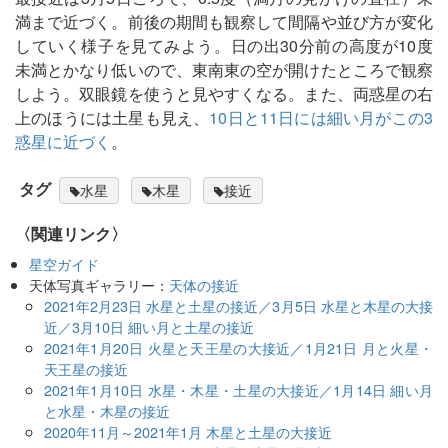
満まで近づく。前後の期間も観察して間隔や並び方が変化
していく様子を見てみよう。日の出30分前の高度が10度
未満とかなり低いので、東南東の空が開けたところで観察
しよう。双眼鏡を使うと見やすくなる。また、両惑星の右
上のほうには土星も見え、
10日と11日には細い月がこの3
惑星に近づく
。
タグ
水星
木星
接近
〈関連リンク〉
星空ガイド
天体写真ギャラリー：
天体の接近
2021年2月23日 水星と土星の接近／3月5日 水星と木星の大接
近／3月10日 細い月と土星の接近
2021年1月20日 火星と天王星の大接近／1月21日 月と火星・
天王星の接近
2021年1月10日 水星・木星・土星の大接近／1月14日 細い月
と水星・木星の接近
2020年11月～2021年1月 木星と土星の大接近