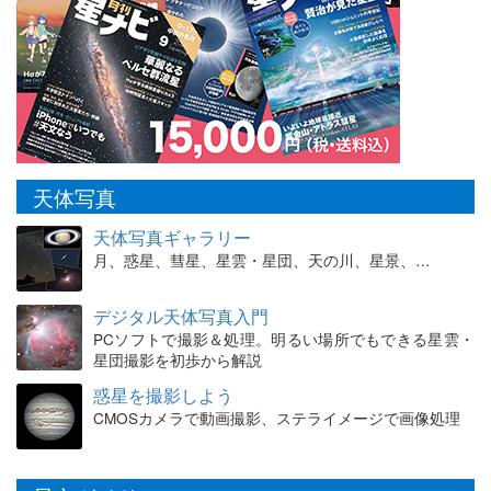
天体写真
天体写真ギャラリー
月、惑星、彗星、星雲・星団、天の川、星景、…
デジタル天体写真入門
PCソフトで撮影＆処理。明るい場所でもできる星雲・
星団撮影を初歩から解説
惑星を撮影しよう
CMOSカメラで動画撮影、ステライメージで画像処理