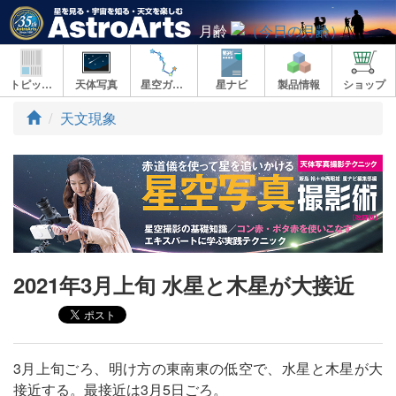
月齢
トピックス
天体写真
星空ガイド
星ナビ
製品情報
ショップ
ト
天文現象
ッ
プ
2021年3月上旬 水星と木星が大接近
3月上旬ごろ、明け方の東南東の低空で、水星と木星が大
接近する。最接近は3月5日ごろ。