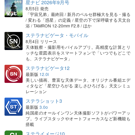
星ナビ 2026年9月号
8月5日 発売
「宇宙兄弟」最終回 / 新月のペルセ群極大を見る・撮る
/ 変わる「惑星」の定義 / 星空の下で深呼吸する天文台
浴 / TAMRON 12-20mm F2.8 / ほか
ステラナビゲータ・モバイル
8月4日 リリース
天体観察・撮影用モバイルアプリ。高精度な計算とリ
ッチな星図表示をスマートフォンで「いつでもどこで
も、ステラナビゲータ」
ステラナビゲータ12
最新版
12.0i
美しい描画、豊富な天体データ、オリジナル番組エデ
ィタなど「星空ひろがる 楽しさひろげる」天文シミュ
レーション
ステラショット3
最新版
3.0o
純国産のオールインワン天体撮影ソフトがパワーアッ
プ。ライブスタックやオートフォーカスなど新機能も
搭載
ステライメージ10