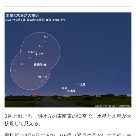
3月上旬ごろ、明け方の東南東の低空で、水星と木星が大
接近して見える。
最接近は3月5日ごろで、0.5度（満月の見かけの直径）未