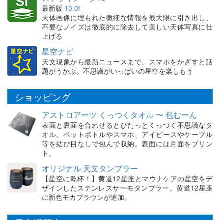
最新版
10.0f
天体画像に埋もれた微細な情報を最大限に引き出し、
不要なノイズは徹底的に除去して美しい天体写真に仕
上げる
星空ナビ
天文現象から最新ニュースまで、スマホをかざすと話
題がうかぶ。不思議がいっぱいの星空を楽しもう
ショッピング
アストロアーツ くっつくタオル 〜 包むーん
表面と裏面を合わせるとぴたっとくっつく不思議なタ
オル。ペットボトルやスマホ、アイピースやケーブル
等を結び目なしで包んで収納。表面には月面をプリン
ト。
オリジナル 天文タンブラー
【星空に乾杯！】黄道12星座とマウナケアの星空をデ
ザインしたステンレスサーモタンブラー。黄道12星座
に新色モカブラウンが追加。