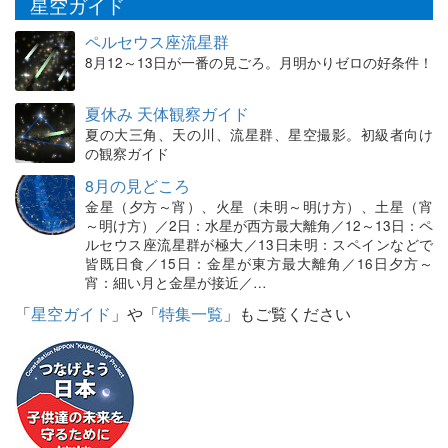
星空ガイド
ペルセウス座流星群
8月12～13日が一番の見ごろ。月明かりゼロの好条件！
夏休み 天体観察ガイド
夏の大三角、天の川、流星群、星空撮影。初級者向け
の観察ガイド
8月の見どころ
金星（夕方～宵）、火星（未明～明け方）、土星（宵
～明け方）／2日：水星が西方最大離角／12～13日：ペ
ルセウス座流星群が極大／13日未明：スペインなどで
皆既日食／15日：金星が東方最大離角／16日夕方～
宵：細い月と金星が接近／…
「
星空ガイド
」や「
特集一覧
」もご覧ください