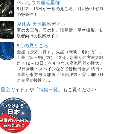
ペルセウス座流星群
8月12～13日が一番の見ごろ。月明かりゼロ
の好条件！
夏休み 天体観察ガイド
夏の大三角、天の川、流星群、星空撮影。初
級者向けの観察ガイド
8月の見どころ
金星（夕方～宵）、火星（未明～明け方）、
土星（宵～明け方）／2日：水星が西方最大離
角／12～13日：ペルセウス座流星群が極大／
13日未明：スペインなどで皆既日食／15日：
金星が東方最大離角／16日夕方～宵：細い月
と金星が接近／…
「
星空ガイド
」や「
特集一覧
」もご覧ください