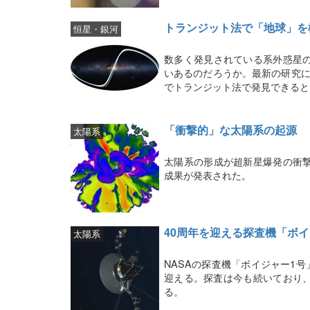
トランジット法で「地球」を
恒星・銀河
数多く発見されている系外惑星
いあるのだろうか。最新の研究に
でトランジット法で発見できると
「衝撃的」な太陽系の起源
太陽系
太陽系の形成が超新星爆発の衝
成果が発表された。
40周年を迎える探査機「ボ
太陽系
NASAの探査機「ボイジャー1号
迎える。探査は今も続いており、
る。