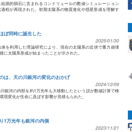
る始源的隕石に含まれるコンドリュールの数値シミュレーション
成過程が再現された。初期太陽系の物質進化や惑星形成を理解す
ほぼ同時に誕生した
2025/01/30
位体を利用した理論研究により、現在の太陽系の近傍で重力崩壊
後に太陽系形成が始まったことが示された。
のは、天の川銀河の変化のおかげ
2024/12/09
の川銀河の内部を約1万光年も大移動したという説が数値計算で検
環境変化が生命に及ぼす影響が見積もられた。
り1万光年も銀河の内側
2023/11/21