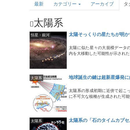
最新
カテゴリー
アーカイブ
タ
Topics
太陽系
太陽そっくりの星たちが明か
恒星・銀河
太陽に似た星々の大規模データ
内を大移動した可能性が示された
地球誕生の鍵は超新星爆発に
太陽系
太陽系の形成初期に近傍で起こ
に不可欠な核種が生成された可能
太陽系の「⽯のタイムカプセ
太陽系