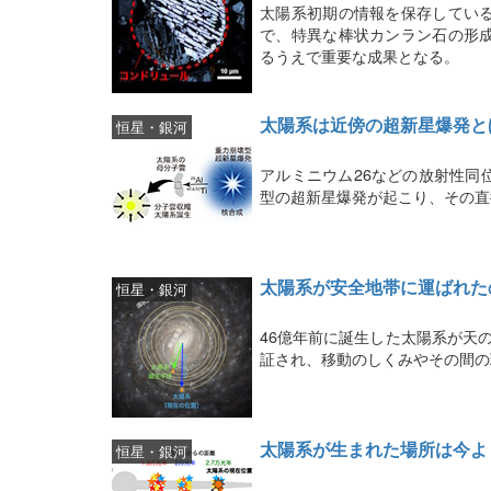
太陽系初期の情報を保存してい
で、特異な棒状カンラン石の形
るうえで重要な成果となる。
太陽系は近傍の超新星爆発と
恒星・銀河
アルミニウム26などの放射性同
型の超新星爆発が起こり、その直
太陽系が安全地帯に運ばれた
恒星・銀河
46億年前に誕生した太陽系が天
証され、移動のしくみやその間の
太陽系が生まれた場所は今よ
恒星・銀河