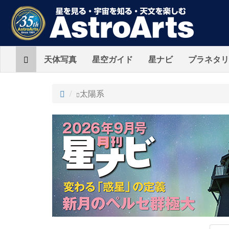
Home
天体写真
星空ガイド
星ナビ
プラネタリ
ト
太陽系
ッ
プ
AstroArts