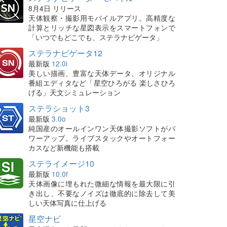
8月4日 リリース
天体観察・撮影用モバイルアプリ。高精度な
計算とリッチな星図表示をスマートフォンで
「いつでもどこでも、ステラナビゲータ」
ステラナビゲータ12
最新版
12.0i
美しい描画、豊富な天体データ、オリジナル
番組エディタなど「星空ひろがる 楽しさひろ
げる」天文シミュレーション
ステラショット3
最新版
3.0o
純国産のオールインワン天体撮影ソフトがパ
ワーアップ。ライブスタックやオートフォー
カスなど新機能も搭載
ステライメージ10
最新版
10.0f
天体画像に埋もれた微細な情報を最大限に引
き出し、不要なノイズは徹底的に除去して美
しい天体写真に仕上げる
星空ナビ