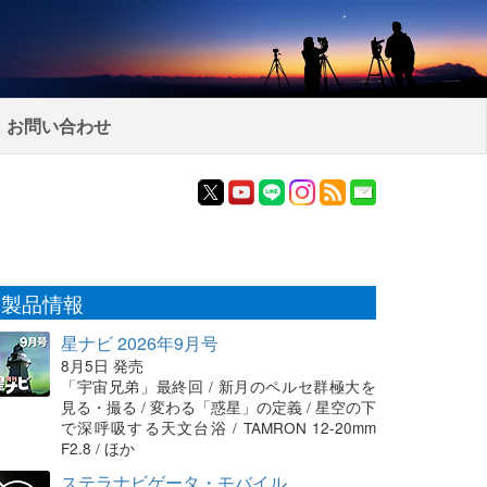
お問い合わせ
製品情報
星ナビ 2026年9月号
8月5日 発売
「宇宙兄弟」最終回 / 新月のペルセ群極大を
見る・撮る / 変わる「惑星」の定義 / 星空の下
で深呼吸する天文台浴 / TAMRON 12-20mm
F2.8 / ほか
ステラナビゲータ・モバイル