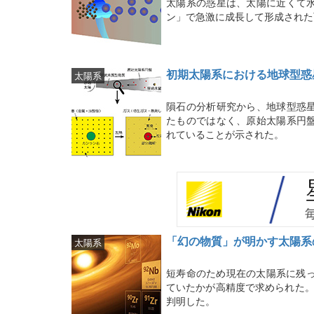
太陽系の惑星は、太陽に近くて
ン」で急激に成長して形成された
初期太陽系における地球型惑
太陽系
隕石の分析研究から、地球型惑
たものではなく、原始太陽系円
れていることが示された。
「幻の物質」が明かす太陽系
太陽系
短寿命のため現在の太陽系に残っ
ていたかが高精度で求められた。
判明した。