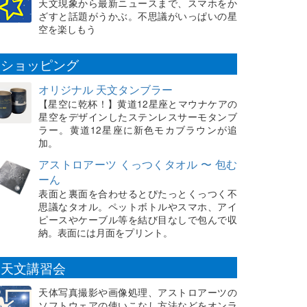
天文現象から最新ニュースまで、スマホをか
ざすと話題がうかぶ。不思議がいっぱいの星
空を楽しもう
ショッピング
オリジナル 天文タンブラー
【星空に乾杯！】黄道12星座とマウナケアの
星空をデザインしたステンレスサーモタンブ
ラー。黄道12星座に新色モカブラウンが追
加。
アストロアーツ くっつくタオル 〜 包む
ーん
表面と裏面を合わせるとぴたっとくっつく不
思議なタオル。ペットボトルやスマホ、アイ
ピースやケーブル等を結び目なしで包んで収
納。表面には月面をプリント。
天文講習会
天体写真撮影や画像処理、アストロアーツの
ソフトウェアの使いこなし方法などをオンラ