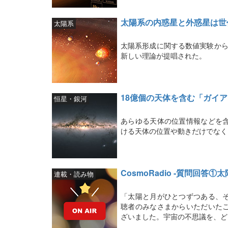
太陽系の内惑星と外惑星は世
太陽系
太陽系形成に関する数値実験から
新しい理論が提唱された。
18億個の天体を含む「ガイ
恒星・銀河
あらゆる天体の位置情報などを
ける天体の位置や動きだけでなく
CosmoRadio -質問回答①
連載・読み物
「太陽と月がひとつずつある、
聴者のみなさまからいただいた
ざいました。宇宙の不思議を、ど