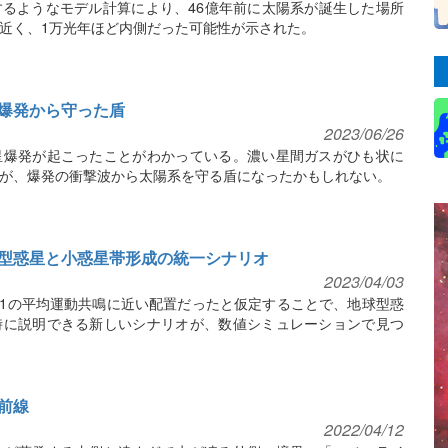
るようなモデル計算により、46億年前に太陽系が誕生した場所
近く、1万光年ほど内側だった可能性が示された。
爆発から守った盾
2023/06/26
星爆発が起こったことがわかっている。濃い星間ガスがひも状に
が、爆発の衝撃波から太陽系を守る盾になったかもしれない。
型惑星と小惑星帯形成の統一シナリオ
2023/04/03
:1の平均運動共鳴に近い配置だったと仮定することで、地球型惑
時に説明できる新しいシナリオが、数値シミュレーションで見つ
前線
2022/04/12