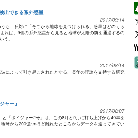
検出できる系外惑星
2017/09/14
のうち、反対に「そこから地球を見つけられる」惑星はどのくら
よれば、9個の系外惑星から見ると地球が太陽の前を通過するの
いう。
2017/08/14
撃波によって引き起こされたとする、長年の理論を支持する研究
イジャー」
2017/08/07
」と「ボイジャー2号」は、この8月と9月に打ち上げから40年を
地球から200億kmほど離れたところからデータを送ってきてい