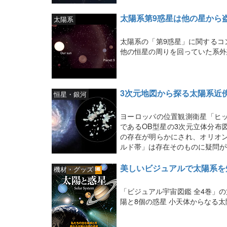
太陽系第9惑星は他の星から
太陽系
太陽系の「第9惑星」に関するコ
他の恒星の周りを回っていた系外
3次元地図から探る太陽系近
恒星・銀河
ヨーロッパの位置観測衛星「ヒ
であるOB型星の3次元立体分布
の存在が明らかにされ、オリオ
ルド帯」は存在そのものに疑問が
美しいビジュアルで太陽系を
機材・グッズ
「ビジュアル宇宙図鑑 全4巻」
陽と8個の惑星 小天体からなる太