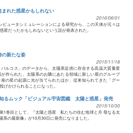
盗まれた惑星かもしれない
2016/06/01
ンピュータシミュレーションによる研究から、この天体が元々は
惑星だったかもしれないという説が発表された。
傍の新たな姿
2015/11/18
ッパルコス」のデータから、太陽系近傍に存在する高温大質量星
図が作られた。太陽系のお隣にあたる領域に新しい星のグループ
ン座の星の起源に光が当てられたほか、従来知られてきた「グー
投げかけられることになった。
知るムック「ビジュアル宇宙図鑑 太陽と惑星」発売
2015/10/30
の第1巻目として、『太陽と惑星 私たちの住む地球と月 母なる太
陽系の最新像』が10月30日に発売になりました。