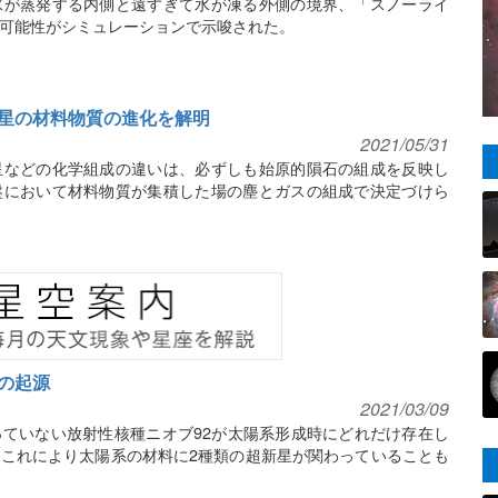
水が蒸発する内側と遠すぎて水が凍る外側の境界、「スノーライ
可能性がシミュレーションで示唆された。
星の材料物質の進化を解明
2021/05/31
星などの化学組成の違いは、必ずしも始原的隕石の組成を反映し
盤において材料物質が集積した場の塵とガスの組成で決定づけら
の起源
2021/03/09
ていない放射性核種ニオブ92が太陽系形成時にどれだけ存在し
これにより太陽系の材料に2種類の超新星が関わっていることも