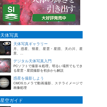
天体写真
天体写真ギャラリー
月、惑星、彗星、星雲・星団、天の川、星
景、…
デジタル天体写真入門
PCソフトで撮影＆処理。明るい場所でもでき
る星雲・星団撮影を初歩から解説
惑星を撮影しよう
CMOSカメラで動画撮影、ステライメージで
画像処理
星空ガイド