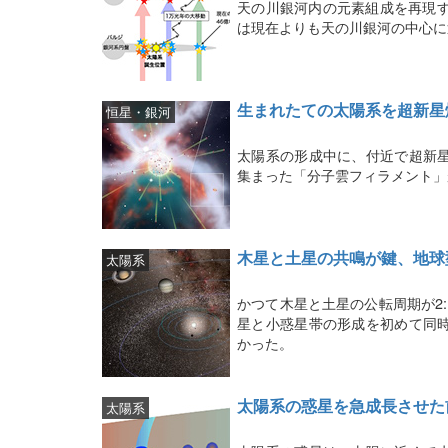
天の川銀河内の元素組成を再現す
は現在よりも天の川銀河の中心に
生まれたての太陽系を超新星
恒星・銀河
太陽系の形成中に、付近で超新
集まった「分子雲フィラメント」
木星と土星の共鳴が鍵、地球
太陽系
かつて木星と土星の公転周期が2
星と小惑星帯の形成を初めて同
かった。
太陽系の惑星を急成長させた
太陽系