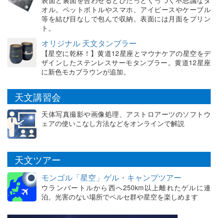
オル。ペットボトルやスマホ、アイピースやケーブル
等を結び目なしで包んで収納。表面には月面をプリン
ト。
オリジナル 天文タンブラー
【星空に乾杯！】黄道12星座とマウナケアの星空をデ
ザインしたステンレスサーモタンブラー。黄道12星座
に新色モカブラウンが追加。
天文講習会
天体写真撮影や画像処理、アストロアーツのソフトウ
ェアの使いこなし方法などをオンラインで解説
天文ツアー
モンゴル「星空」ゲル・キャンプツアー
ウランバートルから西へ250km以上離れたゲルに連
泊。光害のない場所でペルセ群や星空を楽しめます