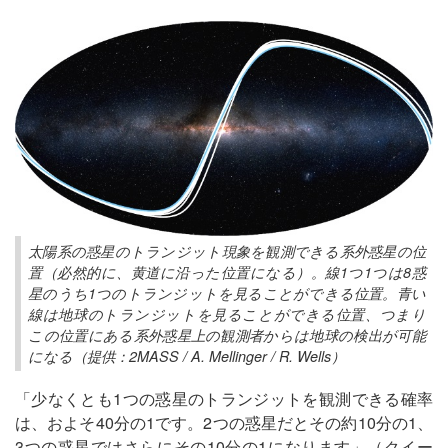
太陽系の惑星のトランジット現象を観測できる系外惑星の位
置（必然的に、黄道に沿った位置になる）。線1つ1つは8惑
星のうち1つのトランジットを見ることができる位置。青い
線は地球のトランジットを見ることができる位置、つまり
この位置にある系外惑星上の観測者からは地球の検出が可能
になる（提供：2MASS / A. Mellinger / R. Wells）
「少なくとも1つの惑星のトランジットを観測できる確率
は、およそ40分の1です。2つの惑星だとその約10分の1、
3つの惑星ではさらにその10分の1になります」（クイー