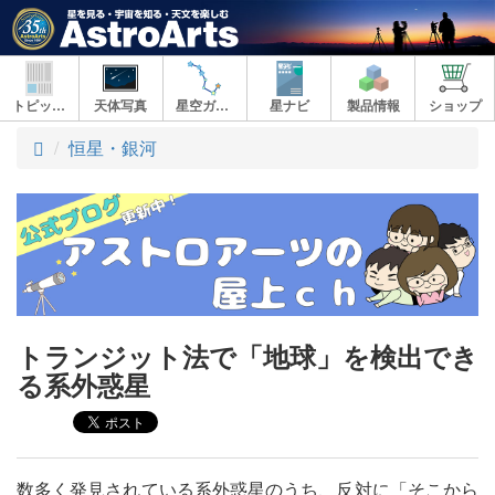
トピックス
天体写真
星空ガイド
星ナビ
製品情報
ショップ
ト
恒星・銀河
ッ
プ
トランジット法で「地球」を検出でき
る系外惑星
数多く発見されている系外惑星のうち、反対に「そこから