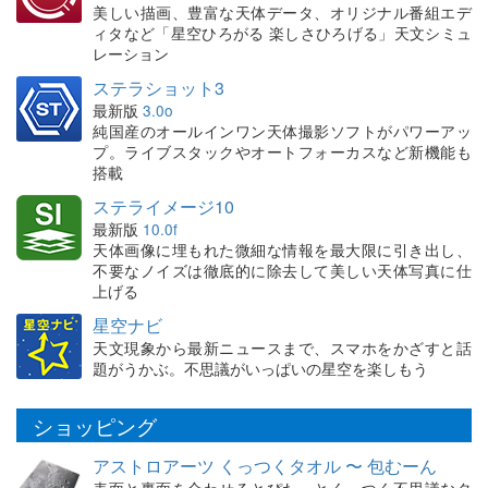
美しい描画、豊富な天体データ、オリジナル番組エデ
ィタなど「星空ひろがる 楽しさひろげる」天文シミュ
レーション
ステラショット3
最新版
3.0o
純国産のオールインワン天体撮影ソフトがパワーアッ
プ。ライブスタックやオートフォーカスなど新機能も
搭載
ステライメージ10
最新版
10.0f
天体画像に埋もれた微細な情報を最大限に引き出し、
不要なノイズは徹底的に除去して美しい天体写真に仕
上げる
星空ナビ
天文現象から最新ニュースまで、スマホをかざすと話
題がうかぶ。不思議がいっぱいの星空を楽しもう
ショッピング
アストロアーツ くっつくタオル 〜 包むーん
表面と裏面を合わせるとぴたっとくっつく不思議なタ