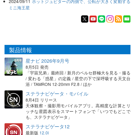
2024/09/11
ホットジュピターの内側で、公転が大きく変動する
ミニ海王星
製品情報
星ナビ 2026年9月号
8月5日 発売
「宇宙兄弟」最終回 / 新月のペルセ群極大を見る・撮る
/ 変わる「惑星」の定義 / 星空の下で深呼吸する天文台
浴 / TAMRON 12-20mm F2.8 / ほか
ステラナビゲータ・モバイル
8月4日 リリース
天体観察・撮影用モバイルアプリ。高精度な計算とリ
ッチな星図表示をスマートフォンで「いつでもどこで
も、ステラナビゲータ」
ステラナビゲータ12
最新版
12.0i