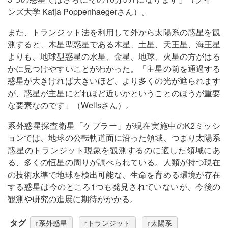
ンズ大学 Katja Poppenhaegerさん）。
また、トランジット法を利用して外から太陽系の惑星を観
測すると、木星型惑星である木星、土星、天王星、海王星
よりも、地球型惑星の水星、金星、地球、火星の方がはる
かに見つけやすいことがわかった。「主星の前を通過する
惑星が大きければ大きいほど、より多くの光が遮られます
が、惑星が主星にどれほど近いかということのほうが重要
な要素なのです」（Wellsさん）。
系外惑星探査衛星「ケプラー」が現在実施中のK2ミッシ
ョンでは、地球の公転軌道面に沿った領域、つまり太陽系
惑星のトランジット現象を観測するのに適した領域にあ
る、多くの恒星の周りが調べられている。人類が持つ現在
の技術水準で地球を検出可能な、生命を育める環境が存在
する惑星は今のところ1つも発見されていないが、今後の
観測や研究の進展に期待がかかる。
タグ
系外惑星
トランジット
太陽系