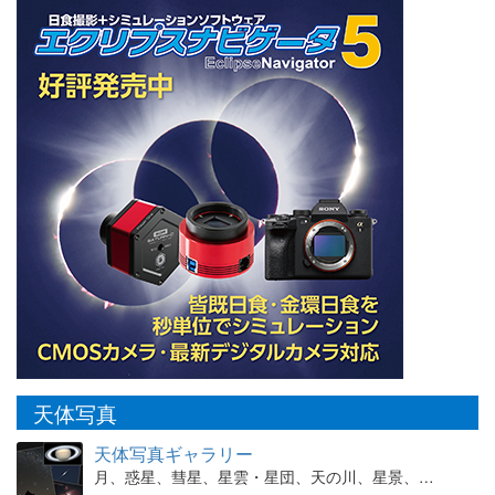
天体写真
天体写真ギャラリー
月、惑星、彗星、星雲・星団、天の川、星景、…