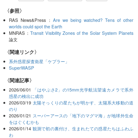
〈参照〉
RAS News&Press：
Are we being watched? Tens of other
worlds could spot the Earth
MNRAS：
Transit Visibility Zones of the Solar System Planets
論文
〈関連リンク〉
系外惑星探査衛星「ケプラー」
SuperWASP
関連記事
2026/06/01
「はやぶさ2」の15mm光学航法望遠カメラで系外
惑星の検出に成功
2026/03/19
太陽そっくりの星たちが明かす、太陽系大移動の道
のり
2026/01/21
スーパーアースの「地下のマグマ海」が地球外生命
をはぐくむかも
2026/01/14
観測で初の裏付け、生まれたての惑星たちはふわふ
わ