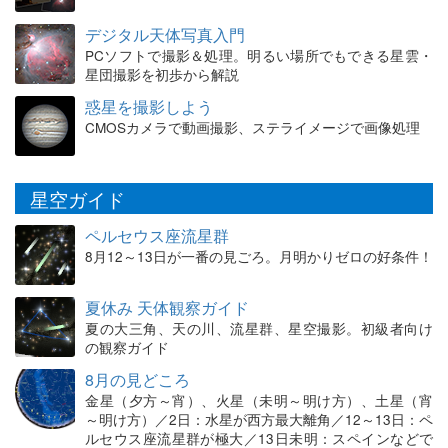
デジタル天体写真入門
PCソフトで撮影＆処理。明るい場所でもできる星雲・
星団撮影を初歩から解説
惑星を撮影しよう
CMOSカメラで動画撮影、ステライメージで画像処理
星空ガイド
ペルセウス座流星群
8月12～13日が一番の見ごろ。月明かりゼロの好条件！
夏休み 天体観察ガイド
夏の大三角、天の川、流星群、星空撮影。初級者向け
の観察ガイド
8月の見どころ
金星（夕方～宵）、火星（未明～明け方）、土星（宵
～明け方）／2日：水星が西方最大離角／12～13日：ペ
ルセウス座流星群が極大／13日未明：スペインなどで