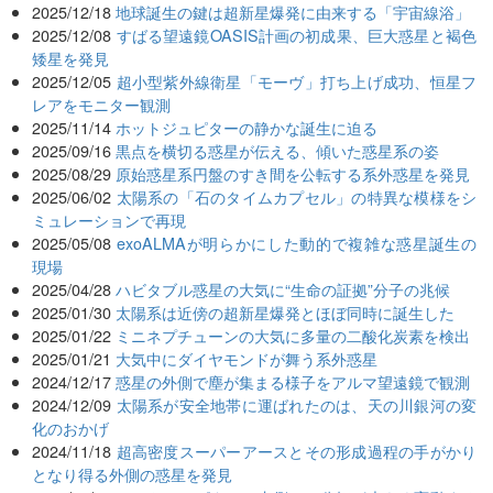
2025/12/18
地球誕生の鍵は超新星爆発に由来する「宇宙線浴」
2025/12/08
すばる望遠鏡OASIS計画の初成果、巨大惑星と褐色
矮星を発見
2025/12/05
超小型紫外線衛星「モーヴ」打ち上げ成功、恒星フ
レアをモニター観測
2025/11/14
ホットジュピターの静かな誕生に迫る
2025/09/16
黒点を横切る惑星が伝える、傾いた惑星系の姿
2025/08/29
原始惑星系円盤のすき間を公転する系外惑星を発見
2025/06/02
太陽系の「⽯のタイムカプセル」の特異な模様をシ
ミュレーションで再現
2025/05/08
exoALMAが明らかにした動的で複雑な惑星誕生の
現場
2025/04/28
ハビタブル惑星の大気に“生命の証拠”分子の兆候
2025/01/30
太陽系は近傍の超新星爆発とほぼ同時に誕生した
2025/01/22
ミニネプチューンの大気に多量の二酸化炭素を検出
2025/01/21
大気中にダイヤモンドが舞う系外惑星
2024/12/17
惑星の外側で塵が集まる様子をアルマ望遠鏡で観測
2024/12/09
太陽系が安全地帯に運ばれたのは、天の川銀河の変
化のおかげ
2024/11/18
超高密度スーパーアースとその形成過程の手がかり
となり得る外側の惑星を発見