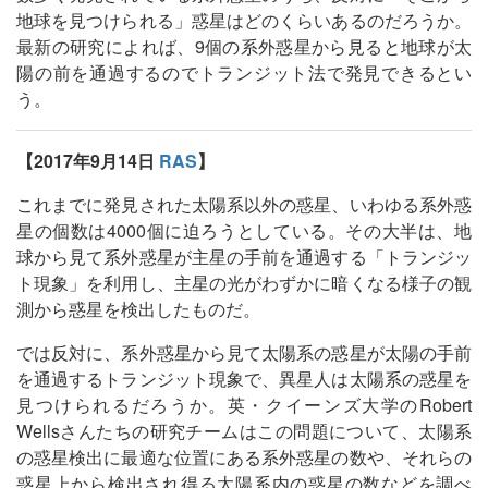
地球を見つけられる」惑星はどのくらいあるのだろうか。
最新の研究によれば、9個の系外惑星から見ると地球が太
陽の前を通過するのでトランジット法で発見できるとい
う。
【2017年9月14日
RAS
】
これまでに発見された太陽系以外の惑星、いわゆる系外惑
星の個数は4000個に迫ろうとしている。その大半は、地
球から見て系外惑星が主星の手前を通過する「トランジッ
ト現象」を利用し、主星の光がわずかに暗くなる様子の観
測から惑星を検出したものだ。
では反対に、系外惑星から見て太陽系の惑星が太陽の手前
を通過するトランジット現象で、異星人は太陽系の惑星を
見つけられるだろうか。英・クイーンズ大学のRobert
Wellsさんたちの研究チームはこの問題について、太陽系
の惑星検出に最適な位置にある系外惑星の数や、それらの
惑星上から検出され得る太陽系内の惑星の数などを調べ