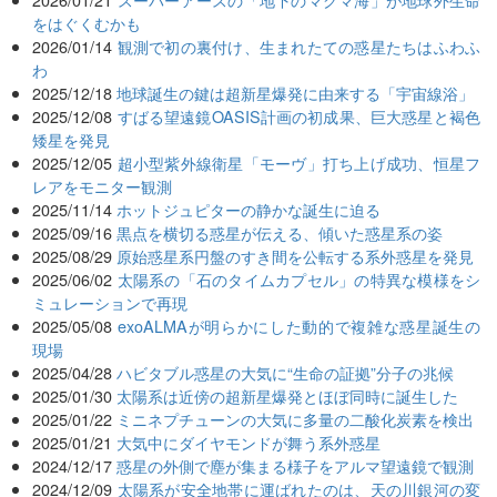
をはぐくむかも
2026/01/14
観測で初の裏付け、生まれたての惑星たちはふわふ
わ
2025/12/18
地球誕生の鍵は超新星爆発に由来する「宇宙線浴」
2025/12/08
すばる望遠鏡OASIS計画の初成果、巨大惑星と褐色
矮星を発見
2025/12/05
超小型紫外線衛星「モーヴ」打ち上げ成功、恒星フ
レアをモニター観測
2025/11/14
ホットジュピターの静かな誕生に迫る
2025/09/16
黒点を横切る惑星が伝える、傾いた惑星系の姿
2025/08/29
原始惑星系円盤のすき間を公転する系外惑星を発見
2025/06/02
太陽系の「⽯のタイムカプセル」の特異な模様をシ
ミュレーションで再現
2025/05/08
exoALMAが明らかにした動的で複雑な惑星誕生の
現場
2025/04/28
ハビタブル惑星の大気に“生命の証拠”分子の兆候
2025/01/30
太陽系は近傍の超新星爆発とほぼ同時に誕生した
2025/01/22
ミニネプチューンの大気に多量の二酸化炭素を検出
2025/01/21
大気中にダイヤモンドが舞う系外惑星
2024/12/17
惑星の外側で塵が集まる様子をアルマ望遠鏡で観測
2024/12/09
太陽系が安全地帯に運ばれたのは、天の川銀河の変