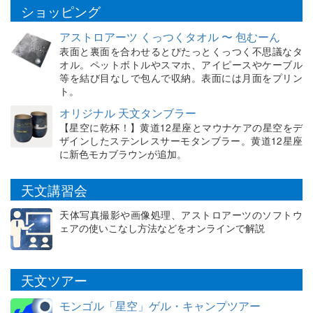
ショッピング
アストロアーツ くっつくタオル 〜 包むーん
表面と裏面を合わせるとぴたっとくっつく不思議なタ
オル。ペットボトルやスマホ、アイピースやケーブル
等を結び目なしで包んで収納。表面には月面をプリン
ト。
オリジナル 天文タンブラー
【星空に乾杯！】黄道12星座とマウナケアの星空をデ
ザインしたステンレスサーモタンブラー。黄道12星座
に新色モカブラウンが追加。
天文講習会
天体写真撮影や画像処理、アストロアーツのソフトウ
ェアの使いこなし方法などをオンラインで解説
天文ツアー
モンゴル「星空」ゲル・キャンプツアー