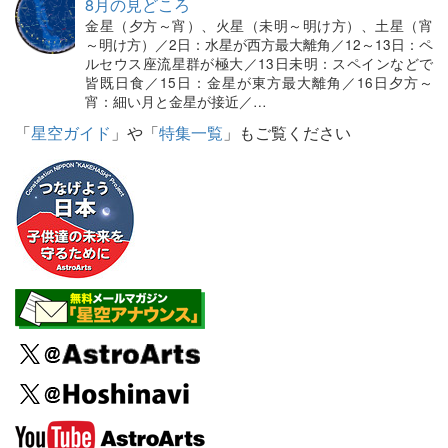
8月の見どころ
金星（夕方～宵）、火星（未明～明け方）、土星（宵
～明け方）／2日：水星が西方最大離角／12～13日：ペ
ルセウス座流星群が極大／13日未明：スペインなどで
皆既日食／15日：金星が東方最大離角／16日夕方～
宵：細い月と金星が接近／…
「
星空ガイド
」や「
特集一覧
」もご覧ください