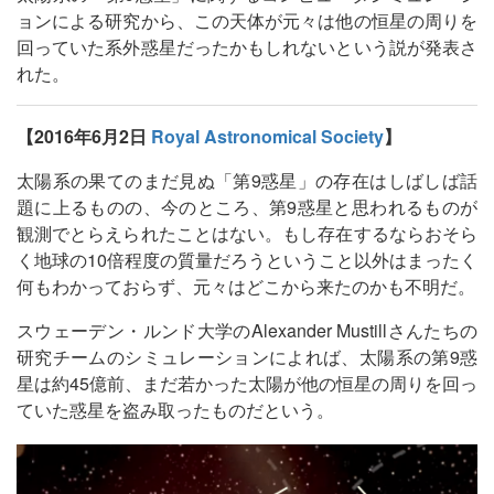
ョンによる研究から、この天体が元々は他の恒星の周りを
回っていた系外惑星だったかもしれないという説が発表さ
れた。
【2016年6月2日
Royal Astronomical Society
】
太陽系の果てのまだ見ぬ「第9惑星」の存在はしばしば話
題に上るものの、今のところ、第9惑星と思われるものが
観測でとらえられたことはない。もし存在するならおそら
く地球の10倍程度の質量だろうということ以外はまったく
何もわかっておらず、元々はどこから来たのかも不明だ。
スウェーデン・ルンド大学のAlexander Mustillさんたちの
研究チームのシミュレーションによれば、太陽系の第9惑
星は約45億前、まだ若かった太陽が他の恒星の周りを回っ
ていた惑星を盗み取ったものだという。