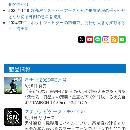
化のおかげ
2024/11/18
超高密度スーパーアースとその形成過程の手がかり
となり得る外側の惑星を発見
2024/09/11
ホットジュピターの内側で、公転が大きく変動する
ミニ海王星
製品情報
星ナビ 2026年9月号
8月5日 発売
「宇宙兄弟」最終回 / 新月のペルセ群極大を見る・撮る
/ 変わる「惑星」の定義 / 星空の下で深呼吸する天文台
浴 / TAMRON 12-20mm F2.8 / ほか
ステラナビゲータ・モバイル
8月4日 リリース
天体観察・撮影用モバイルアプリ。高精度な計算とリ
ッチな星図表示をスマートフォンで「いつでもどこで