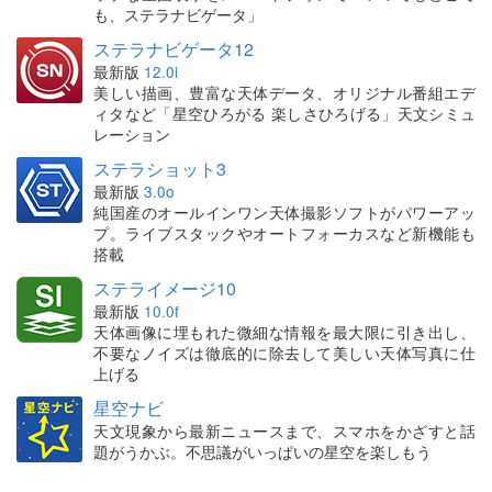
も、ステラナビゲータ」
ステラナビゲータ12
最新版
12.0i
美しい描画、豊富な天体データ、オリジナル番組エデ
ィタなど「星空ひろがる 楽しさひろげる」天文シミュ
レーション
ステラショット3
最新版
3.0o
純国産のオールインワン天体撮影ソフトがパワーアッ
プ。ライブスタックやオートフォーカスなど新機能も
搭載
ステライメージ10
最新版
10.0f
天体画像に埋もれた微細な情報を最大限に引き出し、
不要なノイズは徹底的に除去して美しい天体写真に仕
上げる
星空ナビ
天文現象から最新ニュースまで、スマホをかざすと話
題がうかぶ。不思議がいっぱいの星空を楽しもう