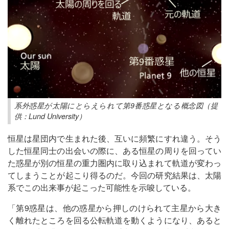
系外惑星が太陽にとらえられて第9番惑星となる概念図（提
供：Lund University）
恒星は星団内で生まれた後、互いに頻繁にすれ違う。そう
した恒星同士の出会いの際に、ある恒星の周りを回ってい
た惑星が別の恒星の重力圏内に取り込まれて軌道が変わっ
てしまうことが起こり得るのだ。今回の研究結果は、太陽
系でこの出来事が起こった可能性を示唆している。
「第9惑星は、他の惑星から押しのけられて主星から大き
く離れたところを回る公転軌道を動くようになり、あると