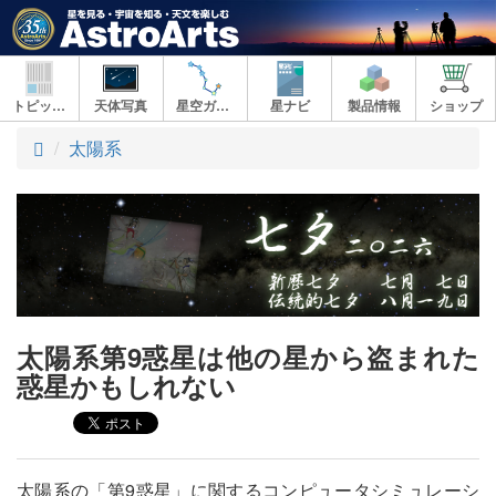
トピックス
天体写真
星空ガイド
星ナビ
製品情報
ショップ
ト
太陽系
ッ
プ
太陽系第9惑星は他の星から盗まれた
惑星かもしれない
太陽系の「第9惑星」に関するコンピュータシミュレーシ