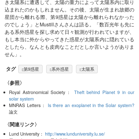
き太陽系に遭遇して、太陽の重力によって太陽系内に取り
込まれたのかもしれません。その後、太陽が生まれ故郷の
星団から離れる際、第9惑星は太陽から離れられなかった
のでしょう」とMustillさんさんは語る。「数百光年も先に
ある系外惑星を探し求めて日々観測が行われていますが、
もし本当に外からやってきた惑星が太陽系内に隠れている
としたら、なんとも皮肉なことだとしか言いようがありま
せん」。
タグ
第9惑星
系外惑星
太陽系
〈参照〉
Royal Astronomical Society：
Theft behind Planet 9 in our
solar system
MNRAS Letters：
Is there an exoplanet in the Solar system?
論文
〈関連リンク〉
Lund University：
http://www.lunduniversity.lu.se/