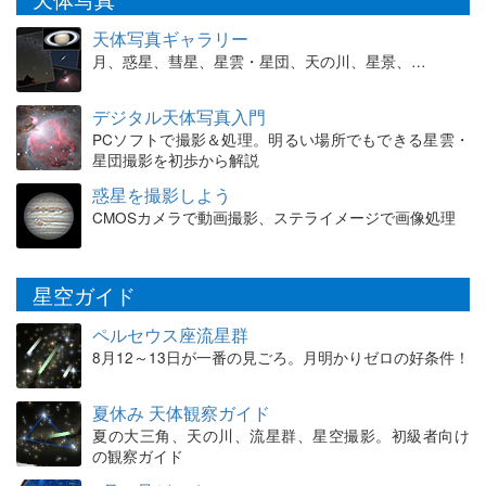
天体写真ギャラリー
月、惑星、彗星、星雲・星団、天の川、星景、…
デジタル天体写真入門
PCソフトで撮影＆処理。明るい場所でもできる星雲・
星団撮影を初歩から解説
惑星を撮影しよう
CMOSカメラで動画撮影、ステライメージで画像処理
星空ガイド
ペルセウス座流星群
8月12～13日が一番の見ごろ。月明かりゼロの好条件！
夏休み 天体観察ガイド
夏の大三角、天の川、流星群、星空撮影。初級者向け
の観察ガイド