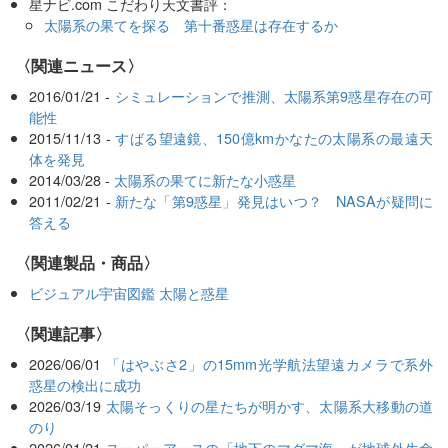
星ナビ.com こだわり天文書評：
太陽系の果てを探る 第十番惑星は存在するか
〈関連ニュース〉
2016/01/21 -
シミュレーションで推測、太陽系第9惑星存在の可
能性
2015/11/13 -
すばる望遠鏡、150億kmかなたの太陽系の最遠天
体を発見
2014/03/28 -
太陽系の果てに新たな小惑星
2011/02/21 -
新たな「第9惑星」発見はいつ？ NASAが疑問に
答える
〈関連製品・商品〉
ビジュアル宇宙図鑑 太陽と惑星
関連記事
2026/06/01
「はやぶさ2」の15mm光学航法望遠カメラで系外
惑星の検出に成功
2026/03/19
太陽そっくりの星たちが明かす、太陽系大移動の道
のり
2026/01/21
スーパーアースの「地下のマグマ海」が地球外生命