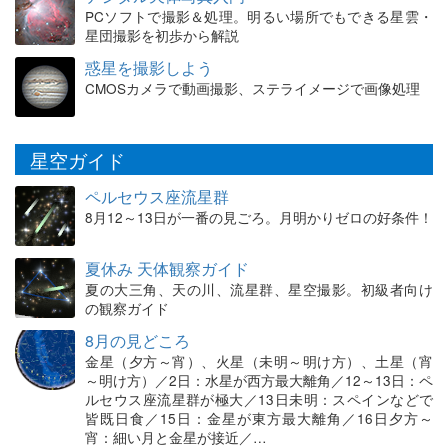
PCソフトで撮影＆処理。明るい場所でもできる星雲・
星団撮影を初歩から解説
惑星を撮影しよう
CMOSカメラで動画撮影、ステライメージで画像処理
星空ガイド
ペルセウス座流星群
8月12～13日が一番の見ごろ。月明かりゼロの好条件！
夏休み 天体観察ガイド
夏の大三角、天の川、流星群、星空撮影。初級者向け
の観察ガイド
8月の見どころ
金星（夕方～宵）、火星（未明～明け方）、土星（宵
～明け方）／2日：水星が西方最大離角／12～13日：ペ
ルセウス座流星群が極大／13日未明：スペインなどで
皆既日食／15日：金星が東方最大離角／16日夕方～
宵：細い月と金星が接近／…