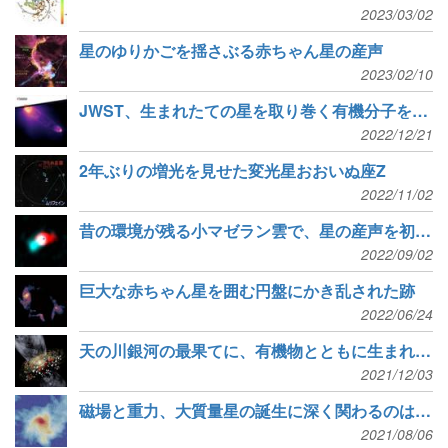
2023/03/02
星のゆりかごを揺さぶる赤ちゃん星の産声
2023/02/10
JWST、生まれたての星を取り巻く有機分子をとらえる
2022/12/21
2年ぶりの増光を見せた変光星おおいぬ座Z
2022/11/02
昔の環境が残る小マゼラン雲で、星の産声を初検出
2022/09/02
巨大な赤ちゃん星を囲む円盤にかき乱された跡
2022/06/24
天の川銀河の最果てに、有機物とともに生まれた星を発見
2021/12/03
磁場と重力、大質量星の誕生に深く関わるのはどちらか
2021/08/06