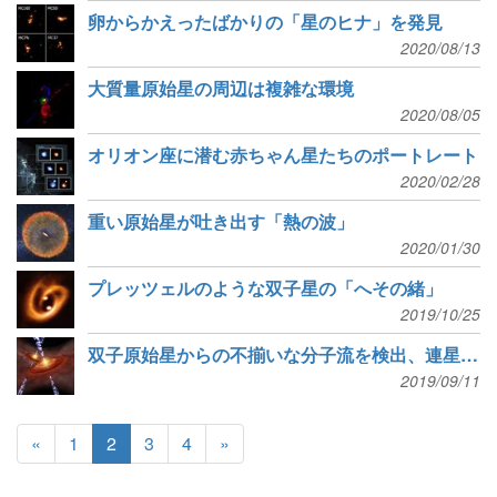
卵からかえったばかりの「星のヒナ」を発見
2020/08/13
大質量原始星の周辺は複雑な環境
2020/08/05
オリオン座に潜む赤ちゃん星たちのポートレート
2020/02/28
重い原始星が吐き出す「熱の波」
2020/01/30
プレッツェルのような双子星の「へその緒」
2019/10/25
双子原始星からの不揃いな分子流を検出、連星系形成の謎に迫る
2019/09/11
«
1
2
3
4
»