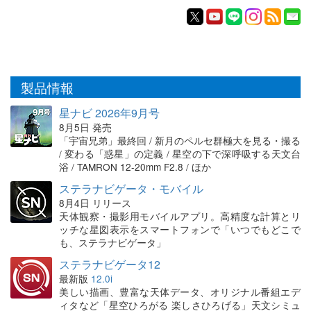
製品情報
星ナビ 2026年9月号
8月5日 発売
「宇宙兄弟」最終回 / 新月のペルセ群極大を見る・撮る
/ 変わる「惑星」の定義 / 星空の下で深呼吸する天文台
浴 / TAMRON 12-20mm F2.8 / ほか
ステラナビゲータ・モバイル
8月4日 リリース
天体観察・撮影用モバイルアプリ。高精度な計算とリ
ッチな星図表示をスマートフォンで「いつでもどこで
も、ステラナビゲータ」
ステラナビゲータ12
最新版
12.0i
美しい描画、豊富な天体データ、オリジナル番組エデ
ィタなど「星空ひろがる 楽しさひろげる」天文シミュ