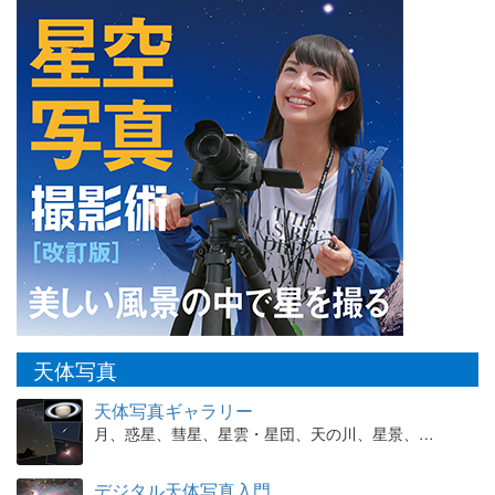
天体写真
天体写真ギャラリー
月、惑星、彗星、星雲・星団、天の川、星景、…
デジタル天体写真入門