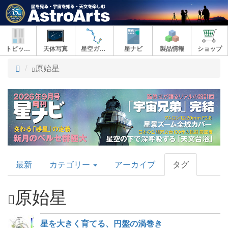
トピックス
天体写真
星空ガイド
星ナビ
製品情報
ショップ
ト
原始星
ッ
プ
AstroArts
最新
カテゴリー
アーカイブ
タグ
Topics
原始星
星を大きく育てる、円盤の渦巻き