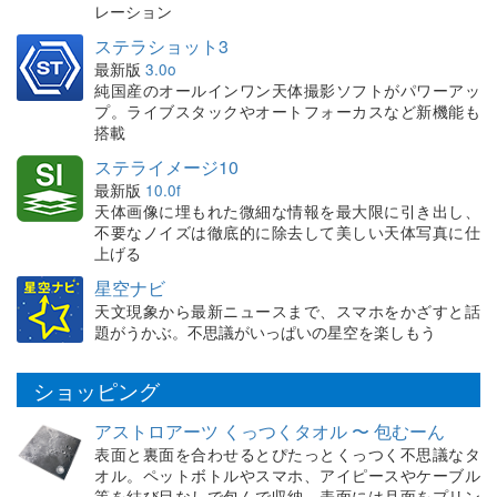
レーション
ステラショット3
最新版
3.0o
純国産のオールインワン天体撮影ソフトがパワーアッ
プ。ライブスタックやオートフォーカスなど新機能も
搭載
ステライメージ10
最新版
10.0f
天体画像に埋もれた微細な情報を最大限に引き出し、
不要なノイズは徹底的に除去して美しい天体写真に仕
上げる
星空ナビ
天文現象から最新ニュースまで、スマホをかざすと話
題がうかぶ。不思議がいっぱいの星空を楽しもう
ショッピング
アストロアーツ くっつくタオル 〜 包むーん
表面と裏面を合わせるとぴたっとくっつく不思議なタ
オル。ペットボトルやスマホ、アイピースやケーブル
等を結び目なしで包んで収納。表面には月面をプリン