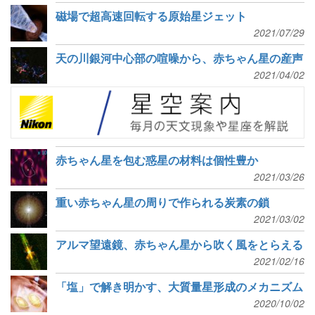
磁場で超高速回転する原始星ジェット
2021/07/29
天の川銀河中心部の喧噪から、赤ちゃん星の産声
2021/04/02
赤ちゃん星を包む惑星の材料は個性豊か
2021/03/26
重い赤ちゃん星の周りで作られる炭素の鎖
2021/03/02
アルマ望遠鏡、赤ちゃん星から吹く風をとらえる
2021/02/16
「塩」で解き明かす、大質量星形成のメカニズム
2020/10/02