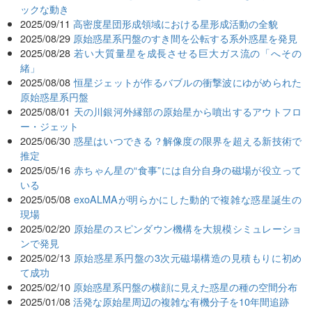
ックな動き
2025/09/11
高密度星団形成領域における星形成活動の全貌
2025/08/29
原始惑星系円盤のすき間を公転する系外惑星を発見
2025/08/28
若い大質量星を成長させる巨大ガス流の「へその
緒」
2025/08/08
恒星ジェットが作るバブルの衝撃波にゆがめられた
原始惑星系円盤
2025/08/01
天の川銀河外縁部の原始星から噴出するアウトフロ
ー・ジェット
2025/06/30
惑星はいつできる？解像度の限界を超える新技術で
推定
2025/05/16
赤ちゃん星の“食事”には自分自身の磁場が役立って
いる
2025/05/08
exoALMAが明らかにした動的で複雑な惑星誕生の
現場
2025/02/20
原始星のスピンダウン機構を大規模シミュレーショ
ンで発見
2025/02/13
原始惑星系円盤の3次元磁場構造の見積もりに初め
て成功
2025/02/10
原始惑星系円盤の横顔に見えた惑星の種の空間分布
2025/01/08
活発な原始星周辺の複雑な有機分子を10年間追跡