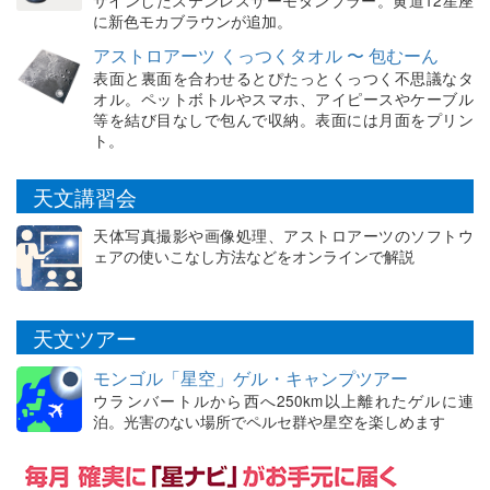
ザインしたステンレスサーモタンブラー。黄道12星座
に新色モカブラウンが追加。
アストロアーツ くっつくタオル 〜 包むーん
表面と裏面を合わせるとぴたっとくっつく不思議なタ
オル。ペットボトルやスマホ、アイピースやケーブル
等を結び目なしで包んで収納。表面には月面をプリン
ト。
天文講習会
天体写真撮影や画像処理、アストロアーツのソフトウ
ェアの使いこなし方法などをオンラインで解説
天文ツアー
モンゴル「星空」ゲル・キャンプツアー
ウランバートルから西へ250km以上離れたゲルに連
泊。光害のない場所でペルセ群や星空を楽しめます