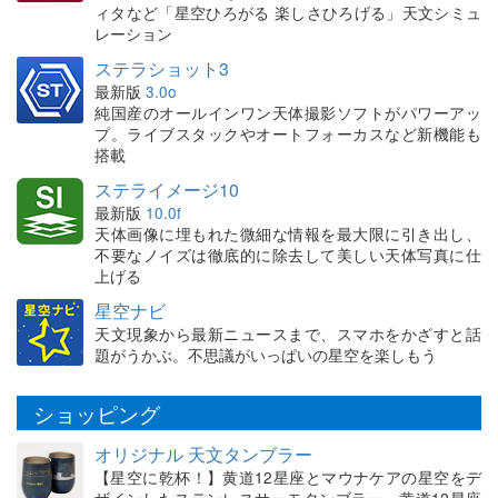
ィタなど「星空ひろがる 楽しさひろげる」天文シミュ
レーション
ステラショット3
最新版
3.0o
純国産のオールインワン天体撮影ソフトがパワーアッ
プ。ライブスタックやオートフォーカスなど新機能も
搭載
ステライメージ10
最新版
10.0f
天体画像に埋もれた微細な情報を最大限に引き出し、
不要なノイズは徹底的に除去して美しい天体写真に仕
上げる
星空ナビ
天文現象から最新ニュースまで、スマホをかざすと話
題がうかぶ。不思議がいっぱいの星空を楽しもう
ショッピング
オリジナル 天文タンブラー
【星空に乾杯！】黄道12星座とマウナケアの星空をデ