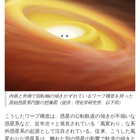
内側と外側で回転軸の傾きがずれているワープ構造を持った
原始惑星系円盤の想像図（提供：理化学研究所、以下同）
こうしたワープ構造は、惑星の公転軌道の傾きが不揃いな
惑星系など、近年次々と発見されている「風変わり」な系
外惑星系の起源として注目されている。従来、こうした風
変わりな惑星系は、離れた別の惑星の影響で軌道の傾きと