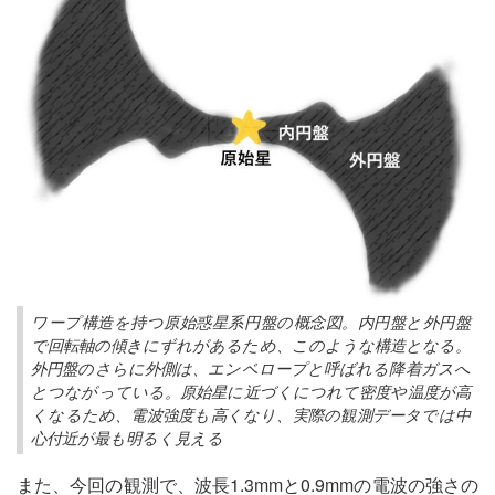
ワープ構造を持つ原始惑星系円盤の概念図。内円盤と外円盤
で回転軸の傾きにずれがあるため、このような構造となる。
外円盤のさらに外側は、エンベロープと呼ばれる降着ガスへ
とつながっている。原始星に近づくにつれて密度や温度が高
くなるため、電波強度も高くなり、実際の観測データでは中
心付近が最も明るく見える
また、今回の観測で、波長1.3mmと0.9mmの電波の強さの