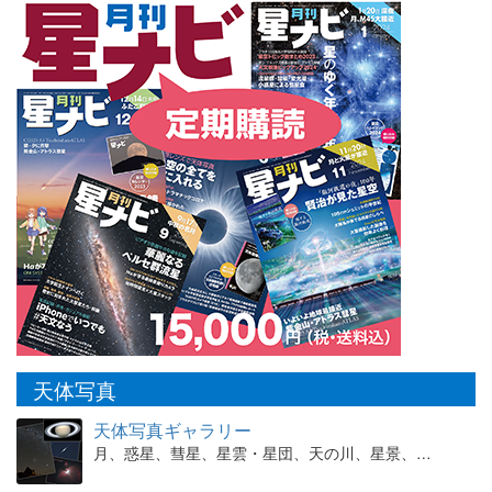
天体写真
天体写真ギャラリー
月、惑星、彗星、星雲・星団、天の川、星景、…