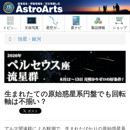
トピックス
天体写真
星空ガイド
星ナビ
製品情報
ショップ
ト
恒星・銀河
ッ
プ
生まれたての原始惑星系円盤でも回転
軸は不揃い？
アルマ望遠鏡による観測で、生まれたばかりの原始惑星系