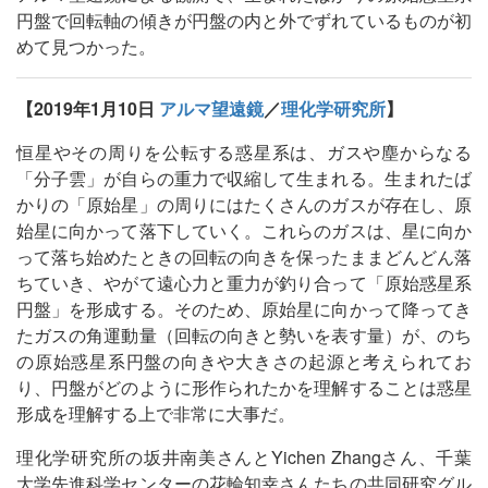
円盤で回転軸の傾きが円盤の内と外でずれているものが初
めて見つかった。
【2019年1月10日
アルマ望遠鏡
／
理化学研究所
】
恒星やその周りを公転する惑星系は、ガスや塵からなる
「分子雲」が自らの重力で収縮して生まれる。生まれたば
かりの「原始星」の周りにはたくさんのガスが存在し、原
始星に向かって落下していく。これらのガスは、星に向か
って落ち始めたときの回転の向きを保ったままどんどん落
ちていき、やがて遠心力と重力が釣り合って「原始惑星系
円盤」を形成する。そのため、原始星に向かって降ってき
たガスの角運動量（回転の向きと勢いを表す量）が、のち
の原始惑星系円盤の向きや大きさの起源と考えられてお
り、円盤がどのように形作られたかを理解することは惑星
形成を理解する上で非常に大事だ。
理化学研究所の坂井南美さんとYichen Zhangさん、千葉
大学先進科学センターの花輪知幸さんたちの共同研究グル