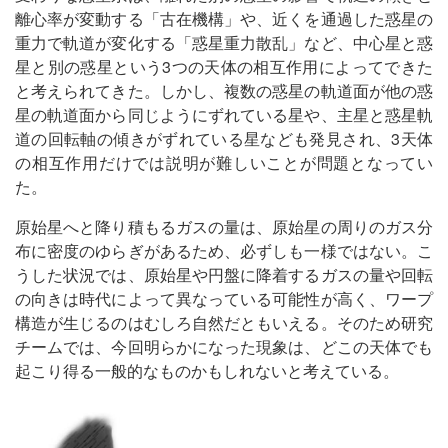
離心率が変動する「古在機構」や、近くを通過した惑星の
重力で軌道が変化する「惑星重力散乱」など、中心星と惑
星と別の惑星という3つの天体の相互作用によってできた
と考えられてきた。しかし、複数の惑星の軌道面が他の惑
星の軌道面から同じようにずれている星や、主星と惑星軌
道の回転軸の傾きがずれている星なども発見され、3天体
の相互作用だけでは説明が難しいことが問題となってい
た。
原始星へと降り積もるガスの量は、原始星の周りのガス分
布に密度のゆらぎがあるため、必ずしも一様ではない。こ
うした状況では、原始星や円盤に降着するガスの量や回転
の向きは時代によって異なっている可能性が高く、ワープ
構造が生じるのはむしろ自然だともいえる。そのため研究
チームでは、今回明らかになった現象は、どこの天体でも
起こり得る一般的なものかもしれないと考えている。