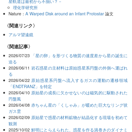
星軌道は最初から不揃い？－
理化学研究所
Nature：
A Warped Disk around an Infant Protostar
論文
〈関連リンク〉
アルマ望遠鏡
関連記事
2026/07/23
「星の卵」を形づくる物質の速度差から星の誕生に
迫る
2026/06/11
岩石惑星の主材料は原始惑星系円盤の外側へ運ばれ
る
2026/04/22
原始惑星系円盤へ流入するガスの運動の遷移領域
「ENDTRANZ」を特定
2026/04/10
原始星の成長に欠かせないのは磁気的に駆動された
円盤風
2026/04/08
赤ちゃん星の「くしゃみ」が暖めた巨大なリング状
ガス雲
2026/02/09
原始星で惑星の材料鉱物が結晶化する現場を初めて
観測
2025/10/02
鮮明にとらえられた、惑星を作る渦巻きのダイナミ