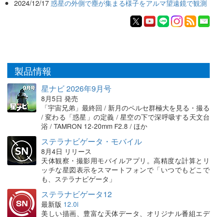
2024/12/17
惑星の外側で塵が集まる様子をアルマ望遠鏡で観測
製品情報
星ナビ 2026年9月号
8月5日 発売
「宇宙兄弟」最終回 / 新月のペルセ群極大を見る・撮る
/ 変わる「惑星」の定義 / 星空の下で深呼吸する天文台
浴 / TAMRON 12-20mm F2.8 / ほか
ステラナビゲータ・モバイル
8月4日 リリース
天体観察・撮影用モバイルアプリ。高精度な計算とリ
ッチな星図表示をスマートフォンで「いつでもどこで
も、ステラナビゲータ」
ステラナビゲータ12
最新版
12.0i
美しい描画、豊富な天体データ、オリジナル番組エデ