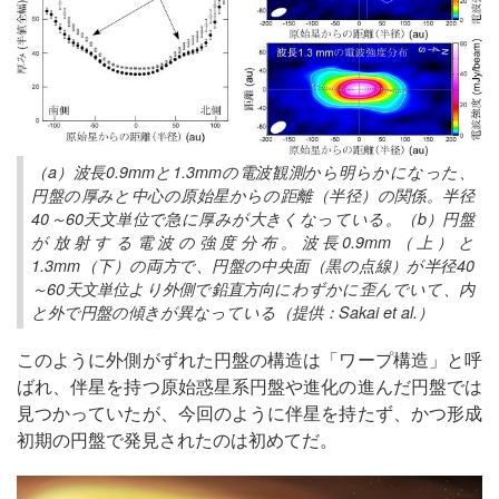
（a）波長0.9mmと1.3mmの電波観測から明らかになった、
円盤の厚みと中心の原始星からの距離（半径）の関係。半径
40～60天文単位で急に厚みが大きくなっている。（b）円盤
が放射する電波の強度分布。波長0.9mm（上）と
1.3mm（下）の両方で、円盤の中央面（黒の点線）が半径40
～60天文単位より外側で鉛直方向にわずかに歪んでいて、内
と外で円盤の傾きが異なっている（提供：Sakai et al.）
このように外側がずれた円盤の構造は「ワープ構造」と呼
ばれ、伴星を持つ原始惑星系円盤や進化の進んだ円盤では
見つかっていたが、今回のように伴星を持たず、かつ形成
初期の円盤で発見されたのは初めてだ。