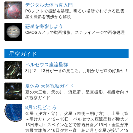
デジタル天体写真入門
PCソフトで撮影＆処理。明るい場所でもできる星雲・
星団撮影を初歩から解説
惑星を撮影しよう
CMOSカメラで動画撮影、ステライメージで画像処理
星空ガイド
ペルセウス座流星群
8月12～13日が一番の見ごろ。月明かりゼロの好条件！
夏休み 天体観察ガイド
夏の大三角、天の川、流星群、星空撮影。初級者向け
の観察ガイド
8月の見どころ
金星（夕方～宵）、火星（未明～明け方）、土星（宵
～明け方）／12～13日：ペルセウス座流星群が極大／
13日未明：スペインなどで皆既日食／15日：金星が東
方最大離角／16日夕方～宵：細い月と金星が接近／19