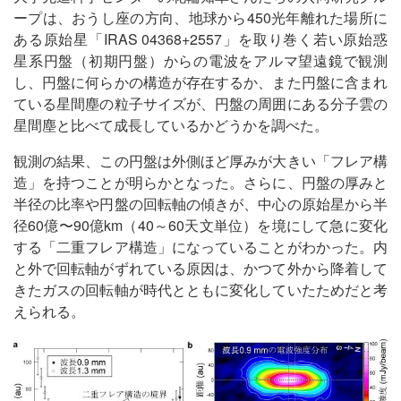
ープは、おうし座の方向、地球から450光年離れた場所に
ある原始星「IRAS 04368+2557」を取り巻く若い原始惑
星系円盤（初期円盤）からの電波をアルマ望遠鏡で観測
し、円盤に何らかの構造が存在するか、また円盤に含まれ
ている星間塵の粒子サイズが、円盤の周囲にある分子雲の
星間塵と比べて成長しているかどうかを調べた。
観測の結果、この円盤は外側ほど厚みが大きい「フレア構
造」を持つことが明らかとなった。さらに、円盤の厚みと
半径の比率や円盤の回転軸の傾きが、中心の原始星から半
径60億〜90億km（40～60天文単位）を境にして急に変化
する「二重フレア構造」になっていることがわかった。内
と外で回転軸がずれている原因は、かつて外から降着して
きたガスの回転軸が時代とともに変化していたためだと考
えられる。