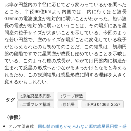
比率が円盤内の半径に応じてどう変わっているかを調べた
ところ、半径90億kmより内側では、内に行くほど波長
0.9mmの電波強度が相対的に弱いことがわかった。短い波
長の電波が相対的に弱いということは、その場所にある星
間塵の粒子サイズが大きいことを示している。今回のよう
な若い円盤で、塵のサイズが場所ごとに変化している様子
がとらえられたのも初めてのことだ。この結果は、初期円
盤の段階ですでに星間塵が成長し始めていることを示唆し
ている。このような塵の成長が、やがては円盤内に構造が
生まれて惑星の形成へとつながるきっかけとなると考えら
れるため、この観測結果は惑星形成に関する理解を大きく
変えるかもしれない。
原始惑星系円盤
ワープ構造
タグ
二重フレア構造
原始星
IRAS 04368+2557
〈参照〉
アルマ望遠鏡：
回転軸の傾きがそろわない原始惑星系円盤－惑