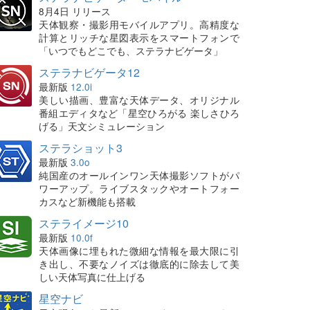
8月4日 リリース
天体観察・撮影用モバイルアプリ。高精度な
計算とリッチな星図表示をスマートフォンで
「いつでもどこでも、ステラナビゲータ」
ステラナビゲータ12
最新版
12.0i
美しい描画、豊富な天体データ、オリジナル
番組エディタなど「星空ひろがる 楽しさひろ
げる」天文シミュレーション
ステラショット3
最新版
3.0o
純国産のオールインワン天体撮影ソフトがパ
ワーアップ。ライブスタックやオートフォー
カスなど新機能も搭載
ステライメージ10
最新版
10.0f
天体画像に埋もれた微細な情報を最大限に引
き出し、不要なノイズは徹底的に除去して美
しい天体写真に仕上げる
星空ナビ