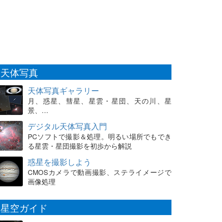
天体写真
天体写真ギャラリー
月、惑星、彗星、星雲・星団、天の川、星
景、…
デジタル天体写真入門
PCソフトで撮影＆処理。明るい場所でもでき
る星雲・星団撮影を初歩から解説
惑星を撮影しよう
CMOSカメラで動画撮影、ステライメージで
画像処理
星空ガイド