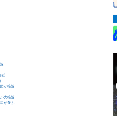
近
接近
接近
近
星団が接近
団が大接近
金星が並ぶ