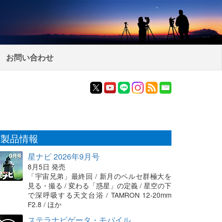
お問い合わせ
製品情報
星ナビ 2026年9月号
8月5日 発売
「宇宙兄弟」最終回 / 新月のペルセ群極大を
見る・撮る / 変わる「惑星」の定義 / 星空の下
で深呼吸する天文台浴 / TAMRON 12-20mm
F2.8 / ほか
ステラナビゲータ・モバイル