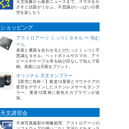
天文現象から最新ニュースまで、スマホをか
ざすと話題がうかぶ。不思議がいっぱいの星
空を楽しもう
ショッピング
アストロアーツ くっつくタオル 〜 包む
ーん
表面と裏面を合わせるとぴたっとくっつく不
思議なタオル。ペットボトルやスマホ、アイ
ピースやケーブル等を結び目なしで包んで収
納。表面には月面をプリント。
オリジナル 天文タンブラー
【星空に乾杯！】黄道12星座とマウナケアの
星空をデザインしたステンレスサーモタンブ
ラー。黄道12星座に新色モカブラウンが追
加。
天文講習会
天体写真撮影や画像処理、アストロアーツの
ソフトウェアの使いこなし方法などをオンラ