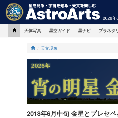
2026年
Home
天体写真
星空ガイド
星ナビ
プラネタ
ト
天文現象
ッ
プ
2018年6月中旬 金星とプレセ