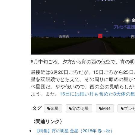
6月中旬ごろ、夕方から宵の西の低空で、宵の
最接近は6月20日ごろだが、15日ごろから2
星を双眼鏡でとらえて、その周りに暗めの星が1
ペ星団だ。やや低いので、西の空の見晴らしが
よう。また、
16日には細い月も含めた3天体の
タグ
金星
宵の明星
M44
プレ
〈関連リンク〉
【特集】宵の明星 金星（2018年 春～秋）