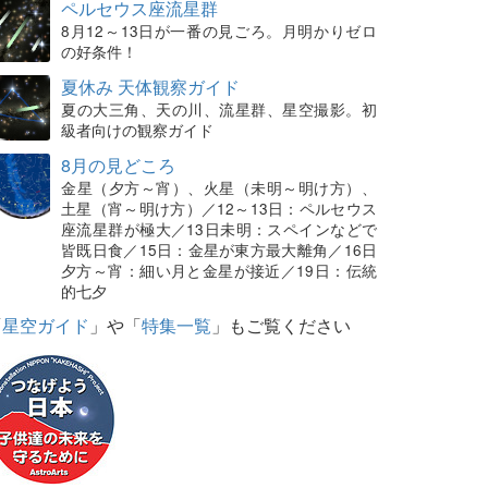
ペルセウス座流星群
8月12～13日が一番の見ごろ。月明かりゼロ
の好条件！
夏休み 天体観察ガイド
夏の大三角、天の川、流星群、星空撮影。初
級者向けの観察ガイド
8月の見どころ
金星（夕方～宵）、火星（未明～明け方）、
土星（宵～明け方）／12～13日：ペルセウス
座流星群が極大／13日未明：スペインなどで
皆既日食／15日：金星が東方最大離角／16日
夕方～宵：細い月と金星が接近／19日：伝統
的七夕
「
星空ガイド
」や「
特集一覧
」もご覧ください