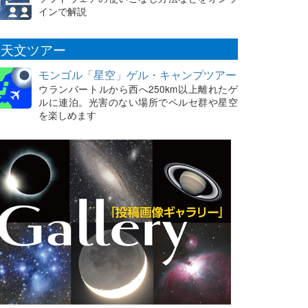
インで解説
天文ツアー
モンゴル「星空」ゲル・キャンプツアー
ウランバートルから西へ250km以上離れたゲ
ルに連泊。光害のない場所でペルセ群や星空
を楽しめます