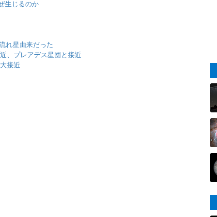
ぜ生じるのか
は流れ星由来だった
大接近、プレアデス星団と接近
が大接近