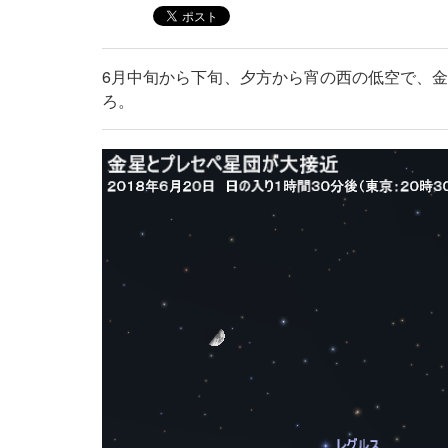
6月中旬から下旬、夕方から宵の西の低空で、金
ろ。