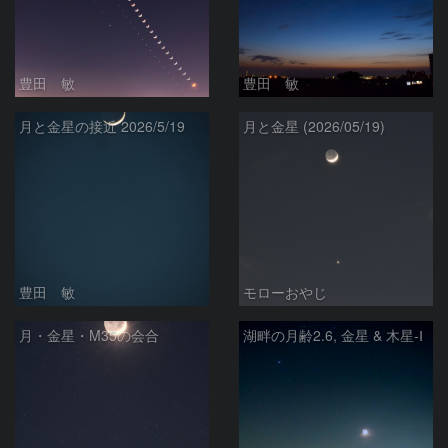
豊田 敏
豊田 敏
月と金星の接近 2026/5/19
月と金星 (2026/05/19)
豊田 敏
モローおやじ
月・金星・M35の会合
湖畔の月齢2.6, 金星 & 木星-Ⅰ