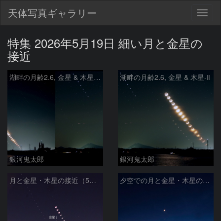
天体写真ギャラリー
Togg
navig
特集 2026年5月19日 細い月と金星の
接近
湖畔の月齢2.6, 金星 & 木星 - Ⅲ
湖畔の月齢2.6, 金星 & 木星-Ⅱ
銀河鬼太郎
銀河鬼太郎
月と金星・木星の接近（5分おき連続撮影） 2026/5/19
夕空での月と金星・木星の接近 2026/5/19