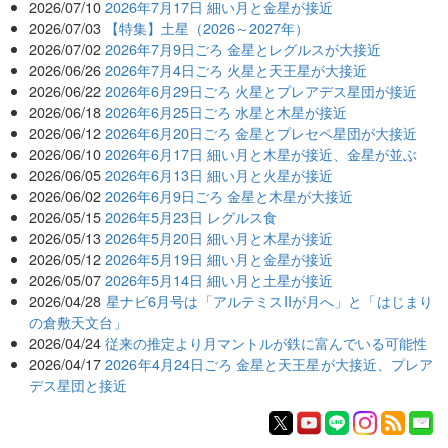
2026/07/10
2026年7月17日 細い月と金星が接近
2026/07/03
【特集】土星（2026～2027年）
2026/07/02
2026年7月9日ごろ 金星とレグルスが大接近
2026/06/26
2026年7月4日ごろ 火星と天王星が大接近
2026/06/22
2026年6月29日ごろ 火星とプレアデス星団が接近
2026/06/18
2026年6月25日ごろ 水星と木星が接近
2026/06/12
2026年6月20日ごろ 金星とプレセペ星団が大接近
2026/06/10
2026年6月17日 細い月と木星が接近、金星が並ぶ
2026/06/05
2026年6月13日 細い月と火星が接近
2026/06/02
2026年6月9日ごろ 金星と木星が大接近
2026/05/15
2026年5月23日 レグルス食
2026/05/13
2026年5月20日 細い月と木星が接近
2026/05/12
2026年5月19日 細い月と金星が接近
2026/05/07
2026年5月14日 細い月と土星が接近
2026/04/28
星ナビ6月号は「アルテミスIIが月へ」と「はじまり
の倉敷天文台」
2026/04/24
従来の推定より月マントルが鉄に富んでいる可能性
2026/04/17
2026年4月24日ごろ 金星と天王星が大接近、プレア
デス星団と接近