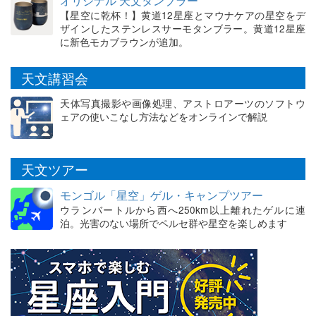
オリジナル 天文タンブラー
【星空に乾杯！】黄道12星座とマウナケアの星空をデ
ザインしたステンレスサーモタンブラー。黄道12星座
に新色モカブラウンが追加。
天文講習会
天体写真撮影や画像処理、アストロアーツのソフトウ
ェアの使いこなし方法などをオンラインで解説
天文ツアー
モンゴル「星空」ゲル・キャンプツアー
ウランバートルから西へ250km以上離れたゲルに連
泊。光害のない場所でペルセ群や星空を楽しめます