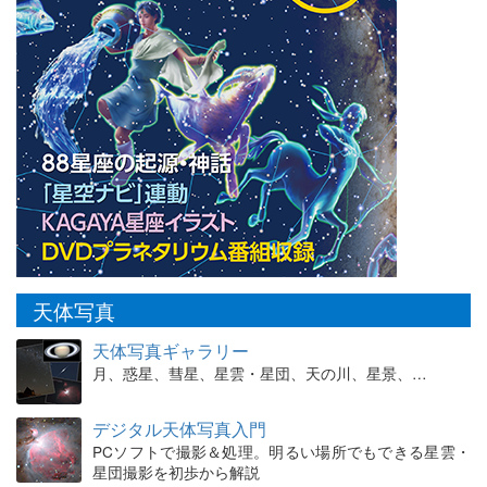
天体写真
天体写真ギャラリー
月、惑星、彗星、星雲・星団、天の川、星景、…
デジタル天体写真入門
PCソフトで撮影＆処理。明るい場所でもできる星雲・
星団撮影を初歩から解説