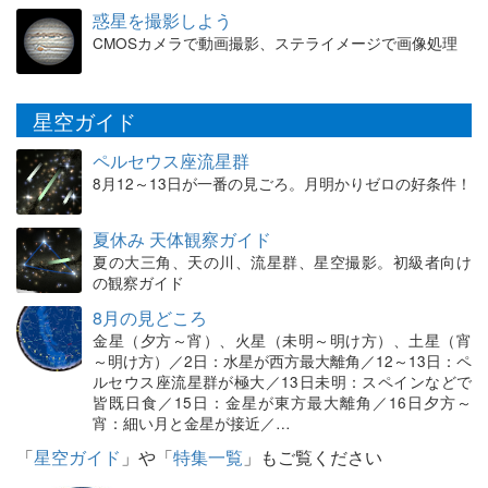
惑星を撮影しよう
CMOSカメラで動画撮影、ステライメージで画像処理
星空ガイド
ペルセウス座流星群
8月12～13日が一番の見ごろ。月明かりゼロの好条件！
夏休み 天体観察ガイド
夏の大三角、天の川、流星群、星空撮影。初級者向け
の観察ガイド
8月の見どころ
金星（夕方～宵）、火星（未明～明け方）、土星（宵
～明け方）／2日：水星が西方最大離角／12～13日：ペ
ルセウス座流星群が極大／13日未明：スペインなどで
皆既日食／15日：金星が東方最大離角／16日夕方～
宵：細い月と金星が接近／…
「
星空ガイド
」や「
特集一覧
」もご覧ください