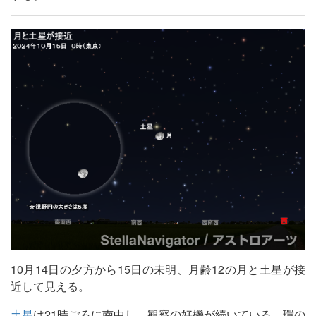
10月14日の夕方から15日の未明、月齢12の月と土星が接
近して見える。
土星
は21時ごろに南中し、観察の好機が続いている。環の