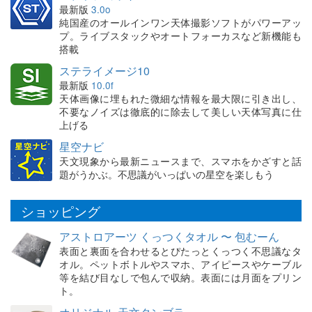
最新版
3.0o
純国産のオールインワン天体撮影ソフトがパワーアッ
プ。ライブスタックやオートフォーカスなど新機能も
搭載
ステライメージ10
最新版
10.0f
天体画像に埋もれた微細な情報を最大限に引き出し、
不要なノイズは徹底的に除去して美しい天体写真に仕
上げる
星空ナビ
天文現象から最新ニュースまで、スマホをかざすと話
題がうかぶ。不思議がいっぱいの星空を楽しもう
ショッピング
アストロアーツ くっつくタオル 〜 包むーん
表面と裏面を合わせるとぴたっとくっつく不思議なタ
オル。ペットボトルやスマホ、アイピースやケーブル
等を結び目なしで包んで収納。表面には月面をプリン
ト。