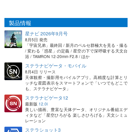
製品情報
星ナビ 2026年9月号
8月5日 発売
「宇宙兄弟」最終回 / 新月のペルセ群極大を見る・撮る
/ 変わる「惑星」の定義 / 星空の下で深呼吸する天文台
浴 / TAMRON 12-20mm F2.8 / ほか
ステラナビゲータ・モバイル
8月4日 リリース
天体観察・撮影用モバイルアプリ。高精度な計算とリ
ッチな星図表示をスマートフォンで「いつでもどこで
も、ステラナビゲータ」
ステラナビゲータ12
最新版
12.0i
美しい描画、豊富な天体データ、オリジナル番組エデ
ィタなど「星空ひろがる 楽しさひろげる」天文シミュ
レーション
ステラショット3