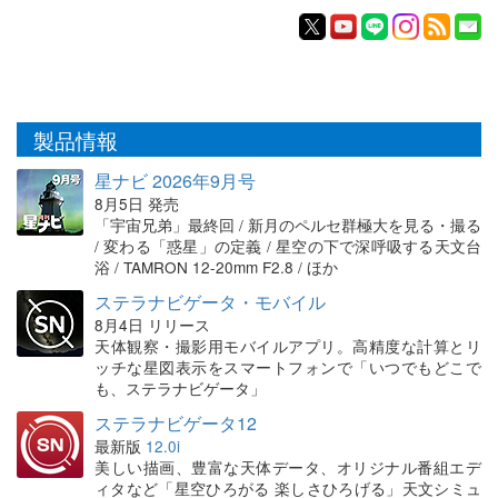
製品情報
星ナビ 2026年9月号
8月5日 発売
「宇宙兄弟」最終回 / 新月のペルセ群極大を見る・撮る
/ 変わる「惑星」の定義 / 星空の下で深呼吸する天文台
浴 / TAMRON 12-20mm F2.8 / ほか
ステラナビゲータ・モバイル
8月4日 リリース
天体観察・撮影用モバイルアプリ。高精度な計算とリ
ッチな星図表示をスマートフォンで「いつでもどこで
も、ステラナビゲータ」
ステラナビゲータ12
最新版
12.0i
美しい描画、豊富な天体データ、オリジナル番組エデ
ィタなど「星空ひろがる 楽しさひろげる」天文シミュ