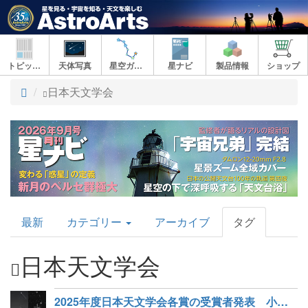
トピックス
天体写真
星空ガイド
星ナビ
製品情報
ショップ
ト
日本天文学会
ッ
プ
AstroArts
最新
カテゴリー
アーカイブ
タグ
Topics
日本天文学会
2025年度日本天文学会各賞の受賞者発表 小嶋さんがダブル受賞