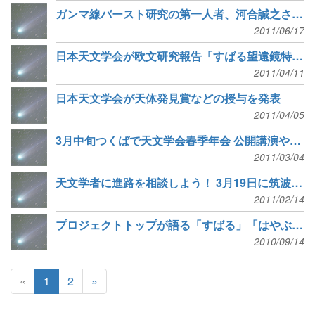
ガンマ線バースト研究の第一人者、河合誠之さんが林忠四郎賞受賞
2011/06/17
日本天文学会が欧文研究報告「すばる望遠鏡特集号」を刊行
2011/04/11
日本天文学会が天体発見賞などの授与を発表
2011/04/05
3月中旬つくばで天文学会春季年会 公開講演や有志観望会も
2011/03/04
天文学者に進路を相談しよう！ 3月19日に筑波で説明会
2011/02/14
プロジェクトトップが語る「すばる」「はやぶさ」「イカロス」…25日金沢で講演会
2010/09/14
«
1
2
»