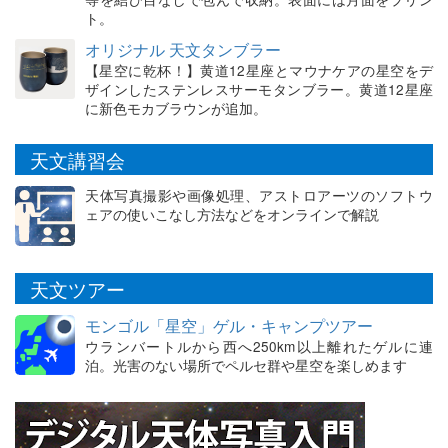
ト。
オリジナル 天文タンブラー
【星空に乾杯！】黄道12星座とマウナケアの星空をデ
ザインしたステンレスサーモタンブラー。黄道12星座
に新色モカブラウンが追加。
天文講習会
天体写真撮影や画像処理、アストロアーツのソフトウ
ェアの使いこなし方法などをオンラインで解説
天文ツアー
モンゴル「星空」ゲル・キャンプツアー
ウランバートルから西へ250km以上離れたゲルに連
泊。光害のない場所でペルセ群や星空を楽しめます