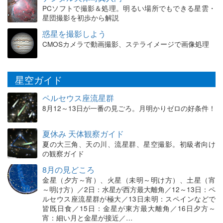
PCソフトで撮影＆処理。明るい場所でもできる星雲・
星団撮影を初歩から解説
惑星を撮影しよう
CMOSカメラで動画撮影、ステライメージで画像処理
星空ガイド
ペルセウス座流星群
8月12～13日が一番の見ごろ。月明かりゼロの好条件！
夏休み 天体観察ガイド
夏の大三角、天の川、流星群、星空撮影。初級者向け
の観察ガイド
8月の見どころ
金星（夕方～宵）、火星（未明～明け方）、土星（宵
～明け方）／2日：水星が西方最大離角／12～13日：ペ
ルセウス座流星群が極大／13日未明：スペインなどで
皆既日食／15日：金星が東方最大離角／16日夕方～
宵：細い月と金星が接近／…