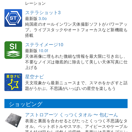
レーション
ステラショット3
最新版
3.0o
純国産のオールインワン天体撮影ソフトがパワーアッ
プ。ライブスタックやオートフォーカスなど新機能も
搭載
ステライメージ10
最新版
10.0f
天体画像に埋もれた微細な情報を最大限に引き出し、
不要なノイズは徹底的に除去して美しい天体写真に仕
上げる
星空ナビ
天文現象から最新ニュースまで、スマホをかざすと話
題がうかぶ。不思議がいっぱいの星空を楽しもう
ショッピング
アストロアーツ くっつくタオル 〜 包むーん
表面と裏面を合わせるとぴたっとくっつく不思議なタ
オル。ペットボトルやスマホ、アイピースやケーブル
等を結び目なしで包んで収納。表面には月面をプリン