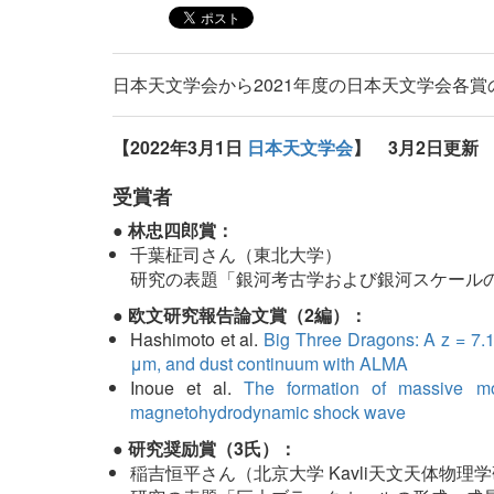
日本天文学会から2021年度の日本天文学会各
【2022年3月1日
日本天文学会
】 3月2日更新
受賞者
● 林忠四郎賞：
千葉柾司さん（東北大学）
研究の表題「銀河考古学および銀河スケール
● 欧文研究報告論文賞（2編）：
Hashimoto et al.
Big Three Dragons: A z = 7.15
μm, and dust continuum with ALMA
Inoue et al.
The formation of massive mo
magnetohydrodynamic shock wave
● 研究奨励賞（3氏）：
稲吉恒平さん（北京大学 Kavli天文天体物理