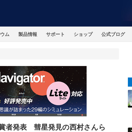
ウム
製品情報
サポート
ショップ
公式ブログ
受賞者発表 彗星発見の西村さんら