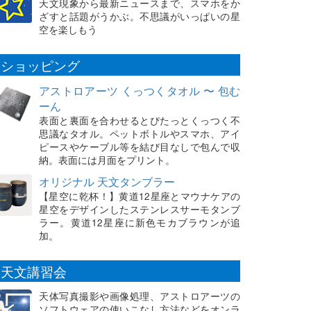
天文現象から最新ニュースまで、スマホをか
ざすと話題がうかぶ。不思議がいっぱいの星
空を楽しもう
ショッピング
アストロアーツ くっつくタオル 〜 包む
ーん
表面と裏面を合わせるとぴたっとくっつく不
思議なタオル。ペットボトルやスマホ、アイ
ピースやケーブル等を結び目なしで包んで収
納。表面には月面をプリント。
オリジナル 天文タンブラー
【星空に乾杯！】黄道12星座とマウナケアの
星空をデザインしたステンレスサーモタンブ
ラー。黄道12星座に新色モカブラウンが追
加。
天文講習会
天体写真撮影や画像処理、アストロアーツの
ソフトウェアの使いこなし方法などをオンラ