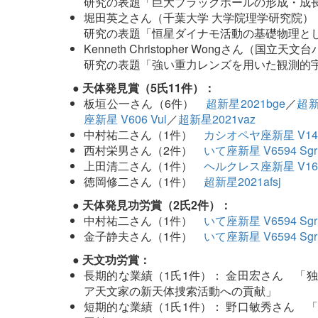
研究の表題「巨大ブラックホールの形成・成
堀田英之さん（千葉大学 大学院理学研究院）
研究の表題「恒星ダイナモ活動の基礎物理と
Kenneth Christopher Wongさん（国立
研究の表題「強い重力レンズを用いた観測的
● 天体発見賞（5氏11件）：
板垣公一さん（6件）
超新星2021bge
／
超新
座新星 V606 Vul
／
超新星2021vaz
中村祐二さん（1件）
カシオペヤ座新星 V140
西村栄男さん（2件）
いて座新星 V6594 Sgr
上田清二さん（1件）
ヘルクレス座新星 V167
徳岡修二さん（1件）
超新星2021afsj
● 天体発見功労賞（2氏2件）：
中村祐二さん（1件）
いて座新星 V6594 Sgr
金子静夫さん（1件）
いて座新星 V6594 Sgr
● 天文功労賞：
長期的な業績（1氏1件）： 金田宏さん 「
ア天文家の新天体捜索活動への貢献」
短期的な業績（1氏1件）： 野口敏秀さん 