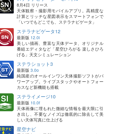
8月4日 リリース
天体観察・撮影用モバイルアプリ。高精度な
計算とリッチな星図表示をスマートフォンで
「いつでもどこでも、ステラナビゲータ」
ステラナビゲータ12
最新版
12.0i
美しい描画、豊富な天体データ、オリジナル
番組エディタなど「星空ひろがる 楽しさひろ
げる」天文シミュレーション
ステラショット3
最新版
3.0o
純国産のオールインワン天体撮影ソフトがパ
ワーアップ。ライブスタックやオートフォー
カスなど新機能も搭載
ステライメージ10
最新版
10.0f
天体画像に埋もれた微細な情報を最大限に引
き出し、不要なノイズは徹底的に除去して美
しい天体写真に仕上げる
星空ナビ