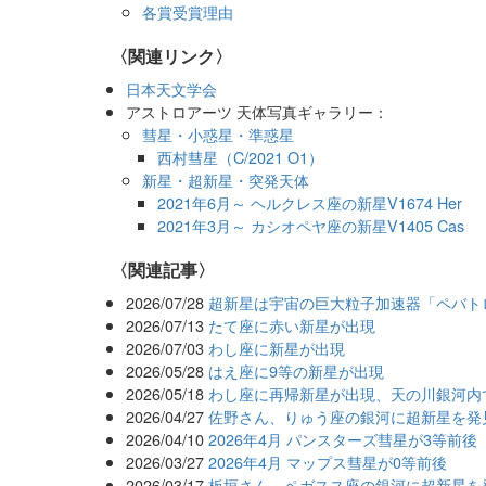
各賞受賞理由
〈関連リンク〉
日本天文学会
アストロアーツ 天体写真ギャラリー：
彗星・小惑星・準惑星
西村彗星（C/2021 O1）
新星・超新星・突発天体
2021年6月～ ヘルクレス座の新星V1674 Her
2021年3月～ カシオペヤ座の新星V1405 Cas
関連記事
2026/07/28
超新星は宇宙の巨大粒子加速器「ペバト
2026/07/13
たて座に赤い新星が出現
2026/07/03
わし座に新星が出現
2026/05/28
はえ座に9等の新星が出現
2026/05/18
わし座に再帰新星が出現、天の川銀河内
2026/04/27
佐野さん、りゅう座の銀河に超新星を発見
2026/04/10
2026年4月 パンスターズ彗星が3等前後
2026/03/27
2026年4月 マップス彗星が0等前後
2026/03/17
板垣さん、ペガスス座の銀河に超新星を