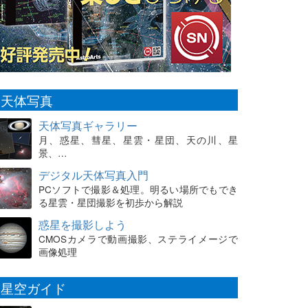
天体写真
天体写真ギャラリー
月、惑星、彗星、星雲・星団、天の川、星
景、…
デジタル天体写真入門
PCソフトで撮影＆処理。明るい場所でもでき
る星雲・星団撮影を初歩から解説
惑星を撮影しよう
CMOSカメラで動画撮影、ステライメージで
画像処理
星空ガイド