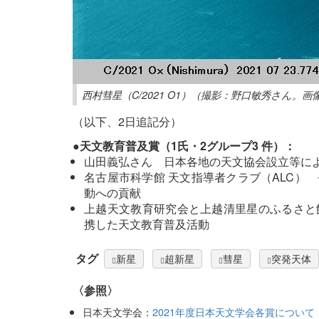
西村彗星（C/2021 O1）（撮影：野口敏秀さん。
（以下、2日追記分）
●天文教育普及賞（1氏・2グループ3 件）：
山田義弘さん 日本各地の天文協会設立等に
名古屋市科学館 天文指導者クラブ（ALC）
動への貢献
上越天文教育研究会と上越清里星のふるさと
携した天文教育普及活動
タグ
新星
超新星
彗星
突発天体
〈参照〉
日本天文学会：
2021年度日本天文学会各賞について