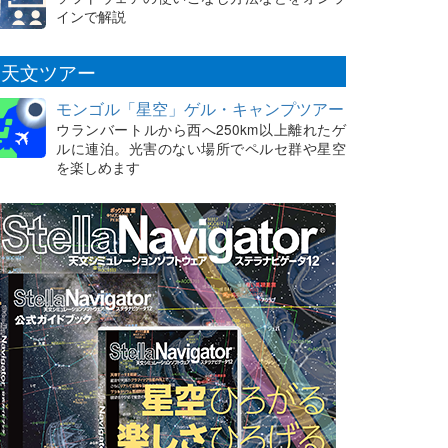
インで解説
天文ツアー
モンゴル「星空」ゲル・キャンプツアー
ウランバートルから西へ250km以上離れたゲ
ルに連泊。光害のない場所でペルセ群や星空
を楽しめます