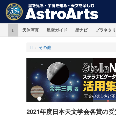
Home
天体写真
星空ガイド
星ナビ
プラネタリ
ト
その他
ッ
プ
2021年度日本天文学会各賞の