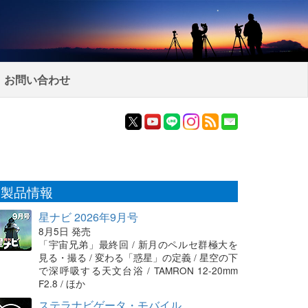
お問い合わせ
製品情報
星ナビ 2026年9月号
8月5日 発売
「宇宙兄弟」最終回 / 新月のペルセ群極大を
見る・撮る / 変わる「惑星」の定義 / 星空の下
で深呼吸する天文台浴 / TAMRON 12-20mm
F2.8 / ほか
ステラナビゲータ・モバイル