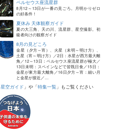
ペルセウス座流星群
8月12～13日が一番の見ごろ。月明かりゼロ
の好条件！
夏休み 天体観察ガイド
夏の大三角、天の川、流星群、星空撮影。初
級者向けの観察ガイド
8月の見どころ
金星（夕方～宵）、火星（未明～明け方）、
土星（宵～明け方）／2日：水星が西方最大離
角／12～13日：ペルセウス座流星群が極大／
13日未明：スペインなどで皆既日食／15日：
金星が東方最大離角／16日夕方～宵：細い月
と金星が接近／…
「
星空ガイド
」や「
特集一覧
」もご覧ください