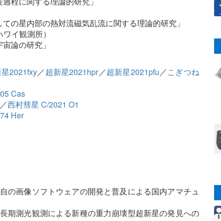
長過程に関する理論的研究」
しての星内部の熱対流磁気乱流に関する理論的研究」
天文台ハワイ観測所）
宇宙論の研究」
星2021fxy
／
超新星2021hpr
／
超新星2021pfu
／
こぎつね
5 Cas
／
西村彗星 C/2021 O1
4 Her
独自の画像ソフトウェアの開発と普及による国内アマチュ
「長期測光観測による新種の重力崩壊型超新星の発見への