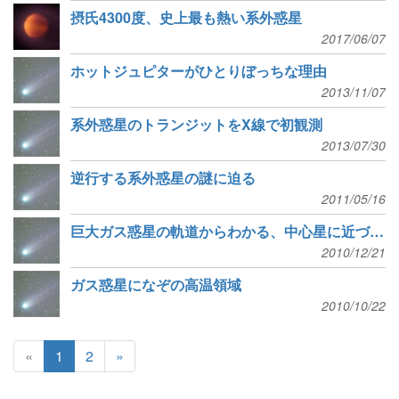
摂氏4300度、史上最も熱い系外惑星
2017/06/07
ホットジュピターがひとりぼっちな理由
2013/11/07
系外惑星のトランジットをX線で初観測
2013/07/30
逆行する系外惑星の謎に迫る
2011/05/16
巨大ガス惑星の軌道からわかる、中心星に近づいた理由
2010/12/21
ガス惑星になぞの高温領域
2010/10/22
«
1
2
»