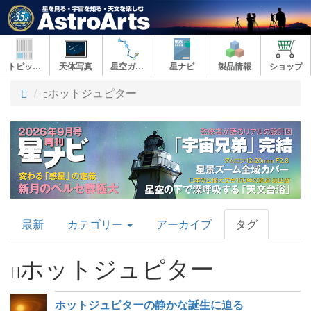
トピックス
天体写真
星空ガイド
星ナビ
製品情報
ショップ
ト
ホットジュピター
ッ
プ
AstroArts
最新
カテゴリー
アーカイブ
タグ
Topics
ホットジュピター
ホットジュピターの静かな誕生に迫る