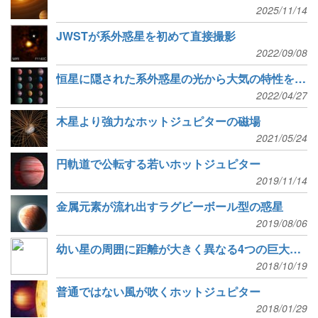
2025/11/14
JWSTが系外惑星を初めて直接撮影
2022/09/08
恒星に隠された系外惑星の光から大気の特性を解明
2022/04/27
木星より強力なホットジュピターの磁場
2021/05/24
円軌道で公転する若いホットジュピター
2019/11/14
金属元素が流れ出すラグビーボール型の惑星
2019/08/06
幼い星の周囲に距離が大きく異なる4つの巨大ガス惑星
2018/10/19
普通ではない風が吹くホットジュピター
2018/01/29