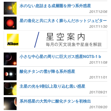
水のない息詰まる成層圏を持つ系外惑星
2017/12/06
星の進化と共に大きく膨らんだホットジュピター
2017/11/30
小さな中心星の周りに巨大ガス惑星NGTS-1 b
2017/11/08
酸化チタンの雪が降る系外惑星
2017/11/01
主星の光を9割以上取り込む黒い惑星
2017/09/21
系外惑星の大気中に酸化チタンを初検出
2017/09/20