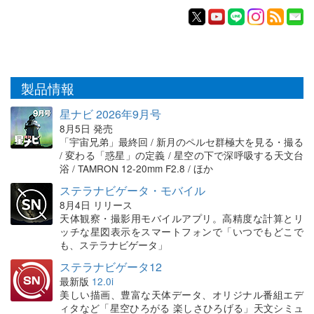
製品情報
星ナビ 2026年9月号
8月5日 発売
「宇宙兄弟」最終回 / 新月のペルセ群極大を見る・撮る
/ 変わる「惑星」の定義 / 星空の下で深呼吸する天文台
浴 / TAMRON 12-20mm F2.8 / ほか
ステラナビゲータ・モバイル
8月4日 リリース
天体観察・撮影用モバイルアプリ。高精度な計算とリ
ッチな星図表示をスマートフォンで「いつでもどこで
も、ステラナビゲータ」
ステラナビゲータ12
最新版
12.0i
美しい描画、豊富な天体データ、オリジナル番組エデ
ィタなど「星空ひろがる 楽しさひろげる」天文シミュ