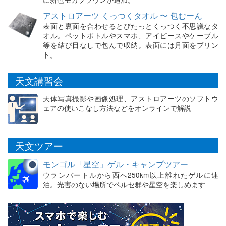
アストロアーツ くっつくタオル 〜 包むーん
表面と裏面を合わせるとぴたっとくっつく不思議なタ
オル。ペットボトルやスマホ、アイピースやケーブル
等を結び目なしで包んで収納。表面には月面をプリン
ト。
天文講習会
天体写真撮影や画像処理、アストロアーツのソフトウ
ェアの使いこなし方法などをオンラインで解説
天文ツアー
モンゴル「星空」ゲル・キャンプツアー
ウランバートルから西へ250km以上離れたゲルに連
泊。光害のない場所でペルセ群や星空を楽しめます