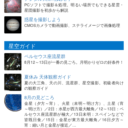
PCソフトで撮影＆処理。明るい場所でもできる星雲・
星団撮影を初歩から解説
惑星を撮影しよう
CMOSカメラで動画撮影、ステライメージで画像処理
星空ガイド
ペルセウス座流星群
8月12～13日が一番の見ごろ。月明かりゼロの好条件！
夏休み 天体観察ガイド
夏の大三角、天の川、流星群、星空撮影。初級者向け
の観察ガイド
8月の見どころ
金星（夕方～宵）、火星（未明～明け方）、土星（宵
～明け方）／2日：水星が西方最大離角／12～13日：ペ
ルセウス座流星群が極大／13日未明：スペインなどで
皆既日食／15日：金星が東方最大離角／16日夕方～
宵：細い月と金星が接近／…