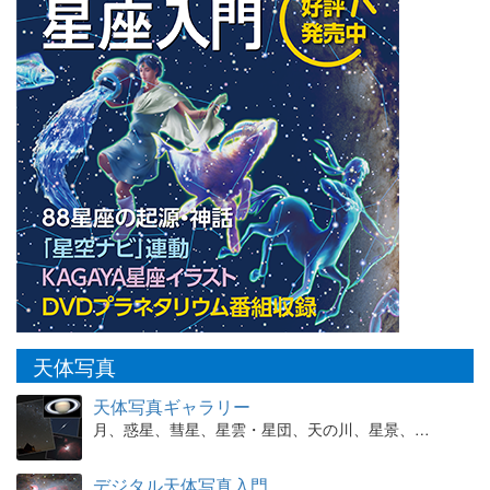
天体写真
天体写真ギャラリー
月、惑星、彗星、星雲・星団、天の川、星景、…
デジタル天体写真入門