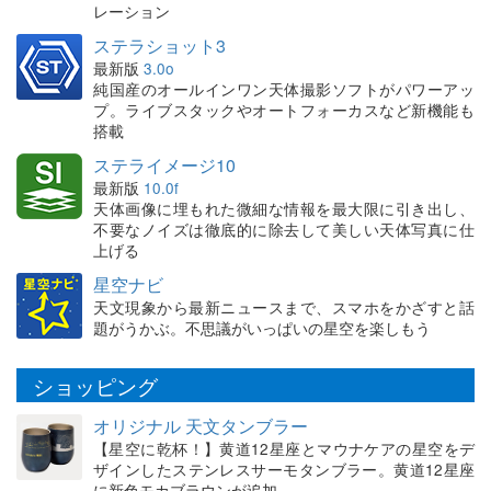
レーション
ステラショット3
最新版
3.0o
純国産のオールインワン天体撮影ソフトがパワーアッ
プ。ライブスタックやオートフォーカスなど新機能も
搭載
ステライメージ10
最新版
10.0f
天体画像に埋もれた微細な情報を最大限に引き出し、
不要なノイズは徹底的に除去して美しい天体写真に仕
上げる
星空ナビ
天文現象から最新ニュースまで、スマホをかざすと話
題がうかぶ。不思議がいっぱいの星空を楽しもう
ショッピング
オリジナル 天文タンブラー
【星空に乾杯！】黄道12星座とマウナケアの星空をデ
ザインしたステンレスサーモタンブラー。黄道12星座
に新色モカブラウンが追加。