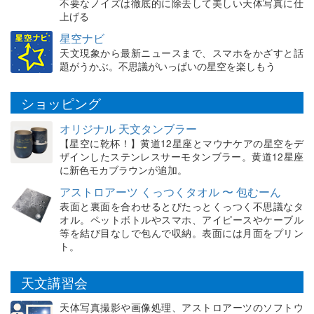
不要なノイズは徹底的に除去して美しい天体写真に仕
上げる
星空ナビ
天文現象から最新ニュースまで、スマホをかざすと話
題がうかぶ。不思議がいっぱいの星空を楽しもう
ショッピング
オリジナル 天文タンブラー
【星空に乾杯！】黄道12星座とマウナケアの星空をデ
ザインしたステンレスサーモタンブラー。黄道12星座
に新色モカブラウンが追加。
アストロアーツ くっつくタオル 〜 包むーん
表面と裏面を合わせるとぴたっとくっつく不思議なタ
オル。ペットボトルやスマホ、アイピースやケーブル
等を結び目なしで包んで収納。表面には月面をプリン
ト。
天文講習会
天体写真撮影や画像処理、アストロアーツのソフトウ