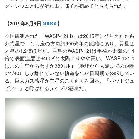
グネシウムと鉄が流れ出す様子が初めてとらえられた。
【2019年8月6日
NASA
】
今回観測された「WASP-121 b」は2015年に発見された系
外惑星で、とも座の方向約900光年の距離にあり、質量は
木星の1.2倍ほどだ。主星のWASP-121は半径が太陽の1.4
倍で表面温度は6400Kと太陽よりやや高い。WASP-121 b
はこの主星からわずか380万km（地球から太陽までの距離
の1/40）しか離れていない軌道を1.27日周期で公転してい
る。巨大ガス惑星が主星のごく近くを回る、「ホットジュ
ピター」と呼ばれるタイプの惑星だ。