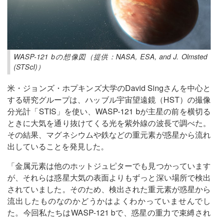
WASP-121 bの想像図（提供：NASA, ESA, and J. Olmsted
(STScI)）
米・ジョンズ・ホプキンズ大学のDavid Singさんを中心と
する研究グループは、ハッブル宇宙望遠鏡（HST）の撮像
分光計「STIS」を使い、WASP-121 bが主星の前を横切る
ときに大気を通り抜けてくる光を紫外線の波長で調べた。
その結果、マグネシウムや鉄などの重元素が惑星から流れ
出していることを発見した。
「金属元素は他のホットジュピターでも見つかっています
が、それらは惑星大気の表面よりもずっと深い場所で検出
されていました。そのため、検出された重元素が惑星から
流出したものなのかどうかはよくわかっていませんでし
た。今回私たちはWASP-121 bで、惑星の重力で束縛され