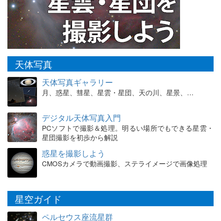
天体写真
天体写真ギャラリー
月、惑星、彗星、星雲・星団、天の川、星景、…
デジタル天体写真入門
PCソフトで撮影＆処理。明るい場所でもできる星雲・
星団撮影を初歩から解説
惑星を撮影しよう
CMOSカメラで動画撮影、ステライメージで画像処理
星空ガイド
ペルセウス座流星群