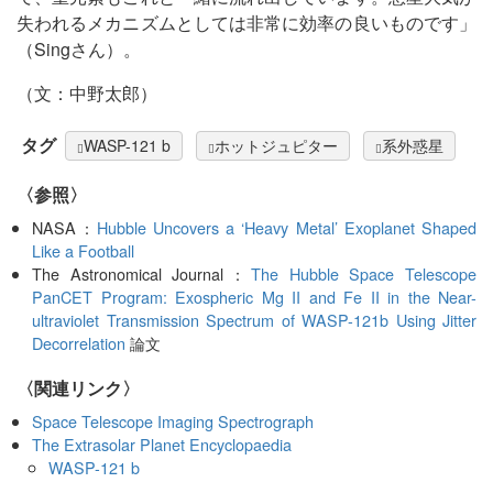
失われるメカニズムとしては非常に効率の良いものです」
（Singさん）。
（文：中野太郎）
タグ
WASP-121 b
ホットジュピター
系外惑星
〈参照〉
NASA：
Hubble Uncovers a ‘Heavy Metal’ Exoplanet Shaped
Like a Football
The Astronomical Journal：
The Hubble Space Telescope
PanCET Program: Exospheric Mg II and Fe II in the Near-
ultraviolet Transmission Spectrum of WASP-121b Using Jitter
Decorrelation
論文
〈関連リンク〉
Space Telescope Imaging Spectrograph
The Extrasolar Planet Encyclopaedia
WASP-121 b