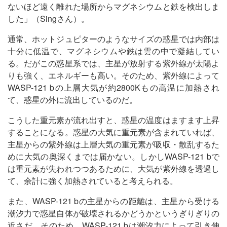
ないほど遠く離れた場所からマグネシウムと鉄を検出しま
した」（Singさん）。
通常、ホットジュピターのようなサイズの惑星では内部は
十分に低温で、マグネシウムや鉄は雲の中で凝結してい
る。だがこの惑星系では、主星が放射する紫外線が太陽よ
りも強く、エネルギーも高い。そのため、紫外線によって
WASP-121 bの上層大気が約2800Kもの高温に加熱され
て、惑星の外に流出しているのだ。
こうした重元素が流れ出すと、惑星の温度はますます上昇
することになる。惑星の大気に重元素が含まれていれば、
主星からの紫外線は上層大気の重元素が吸収・散乱するた
めに大気の奥深くまでは届かない。しかしWASP-121 bで
は重元素が失われつつあるために、大気が紫外線を透過し
て、余計に強く加熱されていると考えられる。
また、WASP-121 bの主星からの距離は、主星から受ける
潮汐力で惑星自体が破壊されるかどうかというぎりぎりの
近さだ。そのため、WASP-121 bは潮汐力によって引き伸