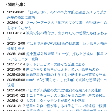
関連記事
2026/06/01
「はやぶさ2」の15mm光学航法望遠カメラで系外
惑星の検出に成功
2026/01/21
スーパーアースの「地下のマグマ海」が地球外生命
をはぐくむかも
2026/01/14
観測で初の裏付け、生まれたての惑星たちはふわふ
わ
2025/12/08
すばる望遠鏡OASIS計画の初成果、巨大惑星と褐色
矮星を発見
2025/12/05
超小型紫外線衛星「モーヴ」打ち上げ成功、恒星フ
レアをモニター観測
2025/11/14
ホットジュピターの静かな誕生に迫る
2025/09/16
黒点を横切る惑星が伝える、傾いた惑星系の姿
2025/08/29
原始惑星系円盤のすき間を公転する系外惑星を発見
2025/05/08
exoALMAが明らかにした動的で複雑な惑星誕生の
現場
2025/04/28
ハビタブル惑星の大気に“生命の証拠”分子の兆候
2025/01/22
ミニネプチューンの大気に多量の二酸化炭素を検出
2025/01/21
大気中にダイヤモンドが舞う系外惑星
2024/12/17
惑星の外側で塵が集まる様子をアルマ望遠鏡で観測
2024/11/18
超高密度スーパーアースとその形成過程の手がかり