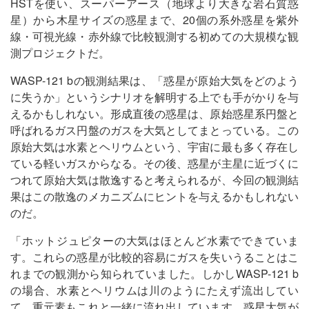
HSTを使い、スーパーアース（地球より大きな岩石質惑
星）から木星サイズの惑星まで、20個の系外惑星を紫外
線・可視光線・赤外線で比較観測する初めての大規模な観
測プロジェクトだ。
WASP-121 bの観測結果は、「惑星が原始大気をどのよう
に失うか」というシナリオを解明する上でも手がかりを与
えるかもしれない。形成直後の惑星は、原始惑星系円盤と
呼ばれるガス円盤のガスを大気としてまとっている。この
原始大気は水素とヘリウムという、宇宙に最も多く存在し
ている軽いガスからなる。その後、惑星が主星に近づくに
つれて原始大気は散逸すると考えられるが、今回の観測結
果はこの散逸のメカニズムにヒントを与えるかもしれない
のだ。
「ホットジュピターの大気はほとんど水素でできていま
す。これらの惑星が比較的容易にガスを失いうることはこ
れまでの観測から知られていました。しかしWASP-121 b
の場合、水素とヘリウムは川のようにたえず流出してい
て、重元素もこれと一緒に流れ出しています。惑星大気が