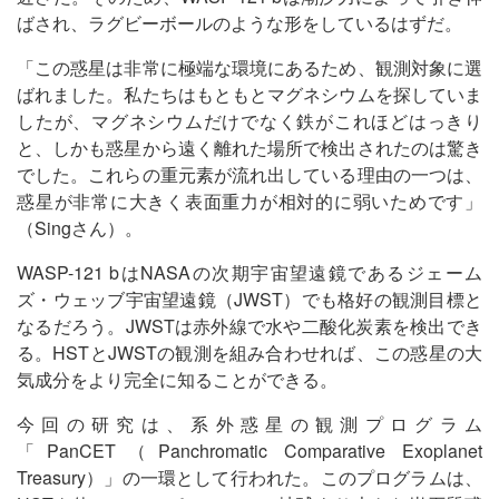
ばされ、ラグビーボールのような形をしているはずだ。
「この惑星は非常に極端な環境にあるため、観測対象に選
ばれました。私たちはもともとマグネシウムを探していま
したが、マグネシウムだけでなく鉄がこれほどはっきり
と、しかも惑星から遠く離れた場所で検出されたのは驚き
でした。これらの重元素が流れ出している理由の一つは、
惑星が非常に大きく表面重力が相対的に弱いためです」
（Singさん）。
WASP-121 bはNASAの次期宇宙望遠鏡であるジェーム
ズ・ウェッブ宇宙望遠鏡（JWST）でも格好の観測目標と
なるだろう。JWSTは赤外線で水や二酸化炭素を検出でき
る。HSTとJWSTの観測を組み合わせれば、この惑星の大
気成分をより完全に知ることができる。
今回の研究は、系外惑星の観測プログラム
「PanCET（Panchromatic Comparative Exoplanet
Treasury）」の一環として行われた。このプログラムは、