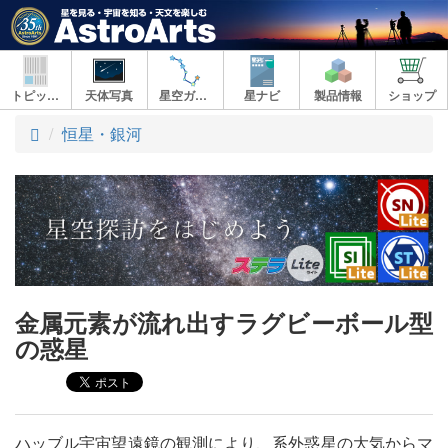
トピックス
天体写真
星空ガイド
星ナビ
製品情報
ショップ
ト
恒星・銀河
ッ
プ
金属元素が流れ出すラグビーボール型
の惑星
ハッブル宇宙望遠鏡の観測により、系外惑星の大気からマ