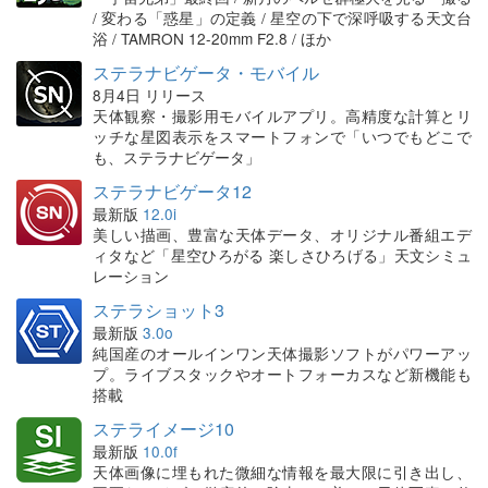
/ 変わる「惑星」の定義 / 星空の下で深呼吸する天文台
浴 / TAMRON 12-20mm F2.8 / ほか
ステラナビゲータ・モバイル
8月4日 リリース
天体観察・撮影用モバイルアプリ。高精度な計算とリ
ッチな星図表示をスマートフォンで「いつでもどこで
も、ステラナビゲータ」
ステラナビゲータ12
最新版
12.0i
美しい描画、豊富な天体データ、オリジナル番組エデ
ィタなど「星空ひろがる 楽しさひろげる」天文シミュ
レーション
ステラショット3
最新版
3.0o
純国産のオールインワン天体撮影ソフトがパワーアッ
プ。ライブスタックやオートフォーカスなど新機能も
搭載
ステライメージ10
最新版
10.0f
天体画像に埋もれた微細な情報を最大限に引き出し、