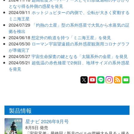
となり得る外側の惑星を発見
2024/09/11
ホットジュピターの内側で、公転が大きく変動する
ミニ海王星
2024/07/29
「灼熱の土星」型の系外惑星で大気から水蒸気の証
拠を検出
2024/06/18
想定外の軌道を持つ「ミニ海王星」を発見
2024/05/30
ローマン宇宙望遠鏡の系外惑星観測用コロナグラフ
が準備完了
2024/05/27
宇宙生命探査の鍵となる「太陽系外の金星」を発見
2024/05/21
超低温の赤色矮星で2例目、地球サイズの系外惑星
を発見
製品情報
星ナビ 2026年9月号
8月5日 発売
「宇宙兄弟」最終回 / 新月のペルセ群極大を見る・撮る