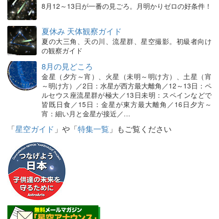
8月12～13日が一番の見ごろ。月明かりゼロの好条件！
夏休み 天体観察ガイド
夏の大三角、天の川、流星群、星空撮影。初級者向け
の観察ガイド
8月の見どころ
金星（夕方～宵）、火星（未明～明け方）、土星（宵
～明け方）／2日：水星が西方最大離角／12～13日：ペ
ルセウス座流星群が極大／13日未明：スペインなどで
皆既日食／15日：金星が東方最大離角／16日夕方～
宵：細い月と金星が接近／…
「
星空ガイド
」や「
特集一覧
」もご覧ください