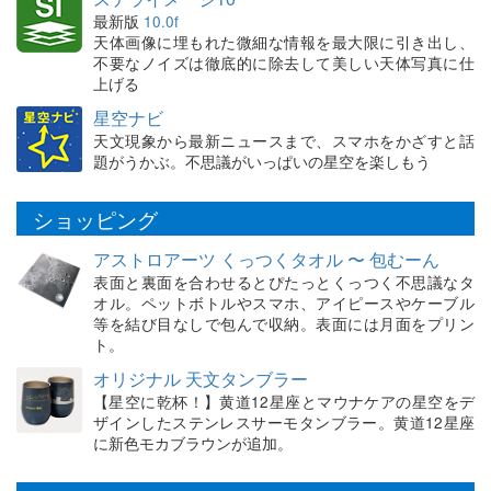
最新版
10.0f
天体画像に埋もれた微細な情報を最大限に引き出し、
不要なノイズは徹底的に除去して美しい天体写真に仕
上げる
星空ナビ
天文現象から最新ニュースまで、スマホをかざすと話
題がうかぶ。不思議がいっぱいの星空を楽しもう
ショッピング
アストロアーツ くっつくタオル 〜 包むーん
表面と裏面を合わせるとぴたっとくっつく不思議なタ
オル。ペットボトルやスマホ、アイピースやケーブル
等を結び目なしで包んで収納。表面には月面をプリン
ト。
オリジナル 天文タンブラー
【星空に乾杯！】黄道12星座とマウナケアの星空をデ
ザインしたステンレスサーモタンブラー。黄道12星座
に新色モカブラウンが追加。