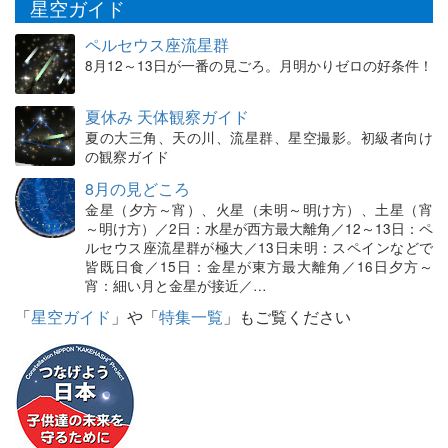
星空ガイド
ペルセウス座流星群
8月12～13日が一番の見ごろ。月明かりゼロの好条件！
夏休み 天体観察ガイド
夏の大三角、天の川、流星群、星空撮影。初級者向け
の観察ガイド
8月の見どころ
金星（夕方～宵）、火星（未明～明け方）、土星（宵
～明け方）／2日：水星が西方最大離角／12～13日：ペ
ルセウス座流星群が極大／13日未明：スペインなどで
皆既日食／15日：金星が東方最大離角／16日夕方～
宵：細い月と金星が接近／…
「
星空ガイド
」や「
特集一覧
」もご覧ください