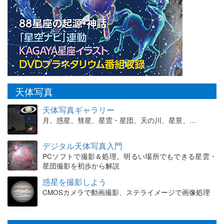
天体写真
天体写真ギャラリー
月、惑星、彗星、星雲・星団、天の川、星景、…
デジタル天体写真入門
PCソフトで撮影＆処理。明るい場所でもできる星雲・
星団撮影を初歩から解説
惑星を撮影しよう
CMOSカメラで動画撮影、ステライメージで画像処理