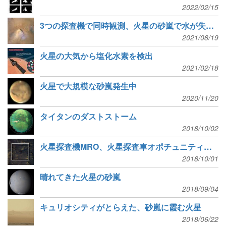
2022/02/15
3つの探査機で同時観測、火星の砂嵐で水が失われる過程
2021/08/19
火星の大気から塩化水素を検出
2021/02/18
火星で大規模な砂嵐発生中
2020/11/20
タイタンのダストストーム
2018/10/02
火星探査機MRO、火星探査車オポチュニティを撮影
2018/10/01
晴れてきた火星の砂嵐
2018/09/04
キュリオシティがとらえた、砂嵐に霞む火星
2018/06/22