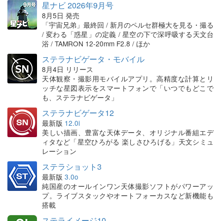
星ナビ 2026年9月号
8月5日 発売
「宇宙兄弟」最終回 / 新月のペルセ群極大を見る・撮る
/ 変わる「惑星」の定義 / 星空の下で深呼吸する天文台
浴 / TAMRON 12-20mm F2.8 / ほか
ステラナビゲータ・モバイル
8月4日 リリース
天体観察・撮影用モバイルアプリ。高精度な計算とリ
ッチな星図表示をスマートフォンで「いつでもどこで
も、ステラナビゲータ」
ステラナビゲータ12
最新版
12.0i
美しい描画、豊富な天体データ、オリジナル番組エデ
ィタなど「星空ひろがる 楽しさひろげる」天文シミュ
レーション
ステラショット3
最新版
3.0o
純国産のオールインワン天体撮影ソフトがパワーアッ
プ。ライブスタックやオートフォーカスなど新機能も
搭載
ステライメージ10