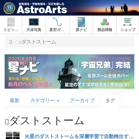
トピックス
天体写真
星空ガイド
星ナビ
製品情報
ショップ
ト
ダストストーム
ッ
プ
AstroArts
最新
カテゴリー
アーカイブ
タグ
Topics
ダストストーム
火星のダストストームを深層学習で自動検出する方法