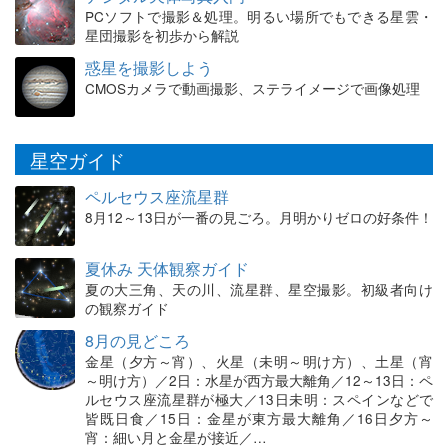
PCソフトで撮影＆処理。明るい場所でもできる星雲・
星団撮影を初歩から解説
惑星を撮影しよう
CMOSカメラで動画撮影、ステライメージで画像処理
星空ガイド
ペルセウス座流星群
8月12～13日が一番の見ごろ。月明かりゼロの好条件！
夏休み 天体観察ガイド
夏の大三角、天の川、流星群、星空撮影。初級者向け
の観察ガイド
8月の見どころ
金星（夕方～宵）、火星（未明～明け方）、土星（宵
～明け方）／2日：水星が西方最大離角／12～13日：ペ
ルセウス座流星群が極大／13日未明：スペインなどで
皆既日食／15日：金星が東方最大離角／16日夕方～
宵：細い月と金星が接近／…