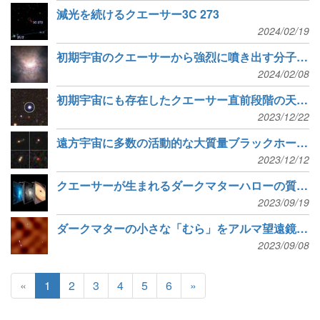
減光を続けるクエーサー3C 273
2024/02/19
初期宇宙のクエーサーから強烈に噴き出す分子ガス
2024/02/08
初期宇宙にも存在したクエーサー直前段階の天体「ブルドッグ」
2023/12/22
遠方宇宙に多数の活動的な大質量ブラックホールが存在
2023/12/12
クエーサーが生まれるダークマターハローの質量はほぼ同じ
2023/09/19
ダークマターの小さな「むら」をアルマ望遠鏡で初検出
2023/09/08
«
1
2
3
4
5
6
»