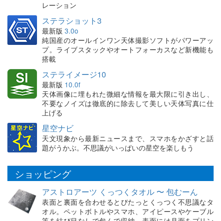
レーション
ステラショット3
最新版
3.0o
純国産のオールインワン天体撮影ソフトがパワーアッ
プ。ライブスタックやオートフォーカスなど新機能も
搭載
ステライメージ10
最新版
10.0f
天体画像に埋もれた微細な情報を最大限に引き出し、
不要なノイズは徹底的に除去して美しい天体写真に仕
上げる
星空ナビ
天文現象から最新ニュースまで、スマホをかざすと話
題がうかぶ。不思議がいっぱいの星空を楽しもう
ショッピング
アストロアーツ くっつくタオル 〜 包むーん
表面と裏面を合わせるとぴたっとくっつく不思議なタ
オル。ペットボトルやスマホ、アイピースやケーブル
等を結び目なしで包んで収納。表面には月面をプリン