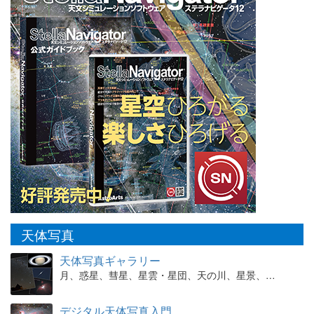
天体写真
天体写真ギャラリー
月、惑星、彗星、星雲・星団、天の川、星景、…
デジタル天体写真入門