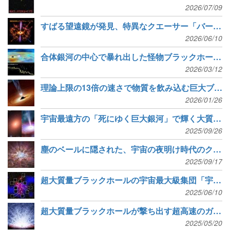
2026/07/09
すばる望遠鏡が発見、特異なクエーサー「バーベキューソース」
2026/06/10
合体銀河の中心で暴れ出した怪物ブラックホールの風を観測
2026/03/12
理論上限の13倍の速さで物質を飲み込む巨大ブラックホール
2026/01/26
宇宙最遠方の「死にゆく巨大銀河」で輝く大質量ブラックホール
2025/09/26
塵のベールに隠された、宇宙の夜明け時代のクエーサー
2025/09/17
超大質量ブラックホールの宇宙最大級集団「宇宙のヒマラヤ」
2025/06/10
超大質量ブラックホールが撃ち出す超高速のガスの弾丸
2025/05/20