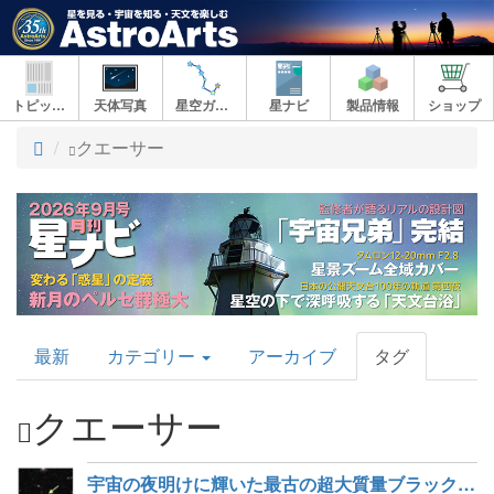
トピックス
天体写真
星空ガイド
星ナビ
製品情報
ショップ
ト
クエーサー
ッ
プ
AstroArts
最新
カテゴリー
アーカイブ
タグ
Topics
クエーサー
宇宙の夜明けに輝いた最古の超大質量ブラックホールを発見