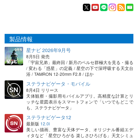
製品情報
星ナビ 2026年9月号
8月5日 発売
「宇宙兄弟」最終回 / 新月のペルセ群極大を見る・撮る
/ 変わる「惑星」の定義 / 星空の下で深呼吸する天文台
浴 / TAMRON 12-20mm F2.8 / ほか
ステラナビゲータ・モバイル
8月4日 リリース
天体観察・撮影用モバイルアプリ。高精度な計算とリ
ッチな星図表示をスマートフォンで「いつでもどこで
も、ステラナビゲータ」
ステラナビゲータ12
最新版
12.0i
美しい描画、豊富な天体データ、オリジナル番組エデ
ィタなど「星空ひろがる 楽しさひろげる」天文シミュ