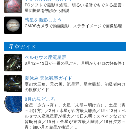
PCソフトで撮影＆処理。明るい場所でもできる星雲・
星団撮影を初歩から解説
惑星を撮影しよう
CMOSカメラで動画撮影、ステライメージで画像処理
星空ガイド
ペルセウス座流星群
8月12～13日が一番の見ごろ。月明かりゼロの好条件！
夏休み 天体観察ガイド
夏の大三角、天の川、流星群、星空撮影。初級者向け
の観察ガイド
8月の見どころ
金星（夕方～宵）、火星（未明～明け方）、土星（宵
～明け方）／2日：水星が西方最大離角／12～13日：ペ
ルセウス座流星群が極大／13日未明：スペインなどで
皆既日食／15日：金星が東方最大離角／16日夕方～
宵：細い月と金星が接近／…