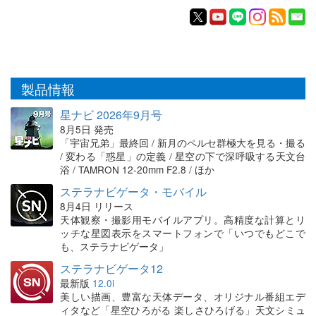
製品情報
星ナビ 2026年9月号
8月5日 発売
「宇宙兄弟」最終回 / 新月のペルセ群極大を見る・撮る
/ 変わる「惑星」の定義 / 星空の下で深呼吸する天文台
浴 / TAMRON 12-20mm F2.8 / ほか
ステラナビゲータ・モバイル
8月4日 リリース
天体観察・撮影用モバイルアプリ。高精度な計算とリ
ッチな星図表示をスマートフォンで「いつでもどこで
も、ステラナビゲータ」
ステラナビゲータ12
最新版
12.0i
美しい描画、豊富な天体データ、オリジナル番組エデ
ィタなど「星空ひろがる 楽しさひろげる」天文シミュ