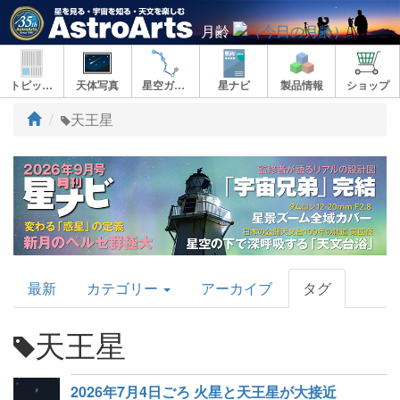
月齢
トピックス
天体写真
星空ガイド
星ナビ
製品情報
ショップ
ト
天王星
ッ
プ
AstroArts
最新
カテゴリー
アーカイブ
タグ
Topics
天王星
2026年7月4日ごろ 火星と天王星が大接近