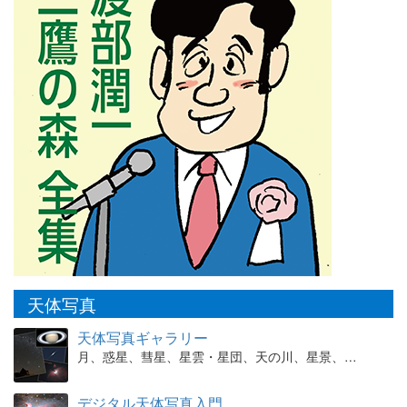
天体写真
天体写真ギャラリー
月、惑星、彗星、星雲・星団、天の川、星景、…
デジタル天体写真入門