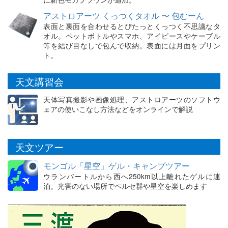
アストロアーツ くっつくタオル 〜 包むーん
表面と裏面を合わせるとぴたっとくっつく不思議なタ
オル。ペットボトルやスマホ、アイピースやケーブル
等を結び目なしで包んで収納。表面には月面をプリン
ト。
天文講習会
天体写真撮影や画像処理、アストロアーツのソフトウ
ェアの使いこなし方法などをオンラインで解説
天文ツアー
モンゴル「星空」ゲル・キャンプツアー
ウランバートルから西へ250km以上離れたゲルに連
泊。光害のない場所でペルセ群や星空を楽しめます