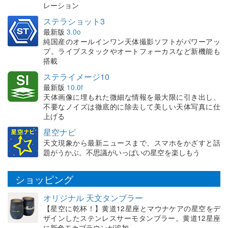
レーション
ステラショット3
最新版
3.0o
純国産のオールインワン天体撮影ソフトがパワーアッ
プ。ライブスタックやオートフォーカスなど新機能も
搭載
ステライメージ10
最新版
10.0f
天体画像に埋もれた微細な情報を最大限に引き出し、
不要なノイズは徹底的に除去して美しい天体写真に仕
上げる
星空ナビ
天文現象から最新ニュースまで、スマホをかざすと話
題がうかぶ。不思議がいっぱいの星空を楽しもう
ショッピング
オリジナル 天文タンブラー
【星空に乾杯！】黄道12星座とマウナケアの星空をデ
ザインしたステンレスサーモタンブラー。黄道12星座
に新色モカブラウンが追加。