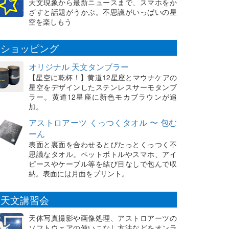
天文現象から最新ニュースまで、スマホをか
ざすと話題がうかぶ。不思議がいっぱいの星
空を楽しもう
ショッピング
オリジナル 天文タンブラー
【星空に乾杯！】黄道12星座とマウナケアの
星空をデザインしたステンレスサーモタンブ
ラー。黄道12星座に新色モカブラウンが追
加。
アストロアーツ くっつくタオル 〜 包む
ーん
表面と裏面を合わせるとぴたっとくっつく不
思議なタオル。ペットボトルやスマホ、アイ
ピースやケーブル等を結び目なしで包んで収
納。表面には月面をプリント。
天文講習会
天体写真撮影や画像処理、アストロアーツの
ソフトウェアの使いこなし方法などをオンラ