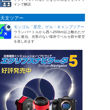
インで解説
天文ツアー
モンゴル「星空」ゲル・キャンプツアー
ウランバートルから西へ250km以上離れたゲ
ルに連泊。光害のない場所でペルセ群や星空
を楽しめます