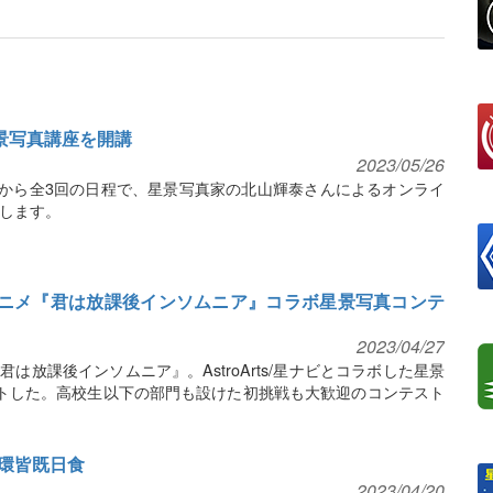
景写真講座を開講
2023/05/26
）から全3回の日程で、星景写真家の北山輝泰さんによるオンライ
します。
アニメ『君は放課後インソムニア』コラボ星景写真コンテ
2023/04/27
は放課後インソムニア』。AstroArts/星ナビとコラボした星景
トした。高校生以下の部門も設けた初挑戦も大歓迎のコンテスト
環皆既日食
2023/04/20