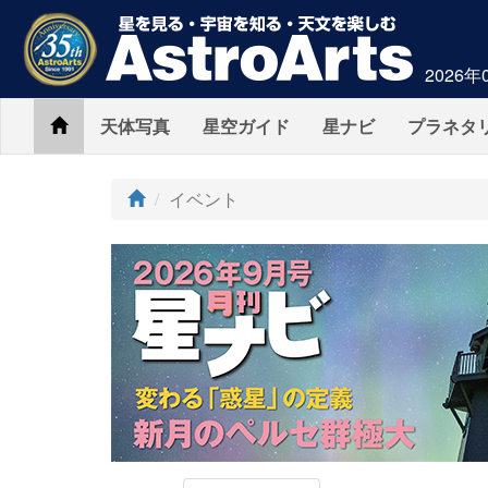
2026年
Home
天体写真
星空ガイド
星ナビ
プラネタ
イベント
AstroArts