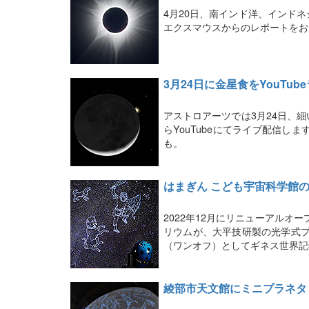
4月20日、南インド洋、インド
エクスマウスからのレポートをお
3月24日に金星食をYouTub
アストロアーツでは3月24日、
らYouTubeにてライブ配信し
も。
はまぎん こども宇宙科学館
2022年12月にリニューアルオ
リウムが、大平技研製の光学式プラ
（ワンオフ）としてギネス世界記
綾部市天文館にミニプラネタ