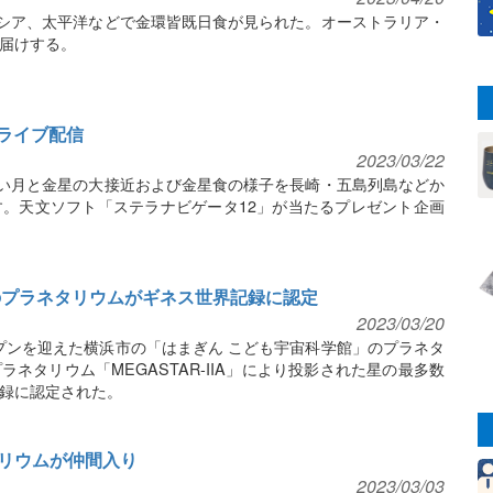
ネシア、太平洋などで金環皆既日食が見られた。オーストラリア・
届けする。
eライブ配信
2023/03/22
細い月と金星の大接近および金星食の様子を長崎・五島列島などか
ます。天文ソフト「ステラナビゲータ12」が当たるプレゼント企画
のプラネタリウムがギネス世界記録に認定
2023/03/20
ープンを迎えた横浜市の「はまぎん こども宇宙科学館」のプラネタ
ネタリウム「MEGASTAR-IIA」により投影された星の最多数
録に認定された。
リウムが仲間入り
2023/03/03