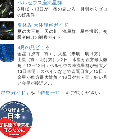
ペルセウス座流星群
8月12～13日が一番の見ごろ。月明かりゼロ
の好条件！
夏休み 天体観察ガイド
夏の大三角、天の川、流星群、星空撮影。初
級者向けの観察ガイド
8月の見どころ
金星（夕方～宵）、火星（未明～明け方）、
土星（宵～明け方）／2日：水星が西方最大離
角／12～13日：ペルセウス座流星群が極大／
13日未明：スペインなどで皆既日食／15日：
金星が東方最大離角／16日夕方～宵：細い月
と金星が接近／…
「
星空ガイド
」や「
特集一覧
」もご覧ください