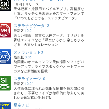
8月4日 リリース
天体観察・撮影用モバイルアプリ。高精度な
計算とリッチな星図表示をスマートフォンで
「いつでもどこでも、ステラナビゲータ」
ステラナビゲータ12
最新版
12.0i
美しい描画、豊富な天体データ、オリジナル
番組エディタなど「星空ひろがる 楽しさひろ
げる」天文シミュレーション
ステラショット3
最新版
3.0o
純国産のオールインワン天体撮影ソフトがパ
ワーアップ。ライブスタックやオートフォー
カスなど新機能も搭載
ステライメージ10
最新版
10.0f
天体画像に埋もれた微細な情報を最大限に引
き出し、不要なノイズは徹底的に除去して美
しい天体写真に仕上げる
星空ナビ