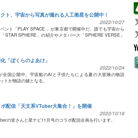
ロジェクト、宇宙から写真が撮れる人工衛星を公開中！
2022/10/27
ント「PLAY SPACE.」が東京都で開催中だ。誰でも宇宙から
TAR SPHERE」の紹介やメタバース「SPHERE VERSE」
画化「ぼくらのよあけ」
2022/10/24
が全国公開中。宇宙船のAIと子供たちによる夏の大冒険の物語
ットが物語の鍵となる。
ラボ配信「天文系VTuber大集合！」を開催
2022/10/18
Tuberの皆さんと星ナビ11月号のコラボ配信企画を行います。