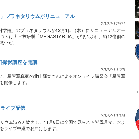
館」プラネタリウムがリニューアル
2022/12/01
科学館」のプラネタリウムが12月1日（木）にリニューアルオー
ムは大平技研製「MEGASTAR-IIA」が導入され、約12億個の
戦中だ。
群撮影講座を開講
2022/11/25
）に、星景写真家の北山輝泰さんによるオンライン講習会「星景写
を開催します。
食ライブ配信
2022/11/04
リウム渋谷と協力し、11月8日に全国で見られる皆既月食、およ
をライブ中継でお届けします。