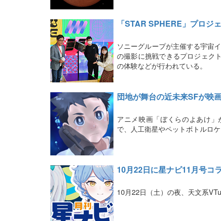
「STAR SPHERE」プ
ソニーグループが主催する宇宙イベ
の撮影に挑戦できるプロジェクト「S
の体験などが行われている。
団地が舞台の近未来SFが映
アニメ映画「ぼくらのよあけ」
で、人工衛星やペットボトルロケ
10月22日に星ナビ11月号コ
10月22日（土）の夜、天文系V