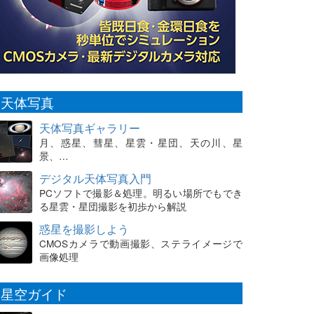
天体写真
天体写真ギャラリー
月、惑星、彗星、星雲・星団、天の川、星
景、…
デジタル天体写真入門
PCソフトで撮影＆処理。明るい場所でもでき
る星雲・星団撮影を初歩から解説
惑星を撮影しよう
CMOSカメラで動画撮影、ステライメージで
画像処理
星空ガイド