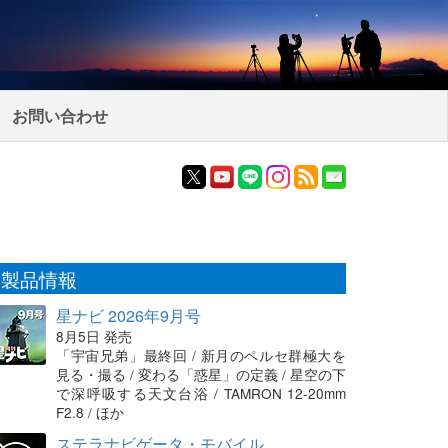
お問い合わせ
製品情報
星ナビ 2026年9月号
8月5日 発売
「宇宙兄弟」最終回 / 新月のペルセ群極大を
見る・撮る / 変わる「惑星」の定義 / 星空の下
で深呼吸する天文台浴 / TAMRON 12-20mm
F2.8 / ほか
ステラナビゲータ・モバイル