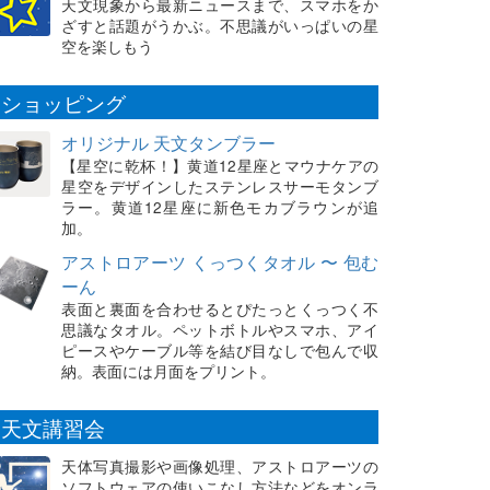
天文現象から最新ニュースまで、スマホをか
ざすと話題がうかぶ。不思議がいっぱいの星
空を楽しもう
ショッピング
オリジナル 天文タンブラー
【星空に乾杯！】黄道12星座とマウナケアの
星空をデザインしたステンレスサーモタンブ
ラー。黄道12星座に新色モカブラウンが追
加。
アストロアーツ くっつくタオル 〜 包む
ーん
表面と裏面を合わせるとぴたっとくっつく不
思議なタオル。ペットボトルやスマホ、アイ
ピースやケーブル等を結び目なしで包んで収
納。表面には月面をプリント。
天文講習会
天体写真撮影や画像処理、アストロアーツの
ソフトウェアの使いこなし方法などをオンラ