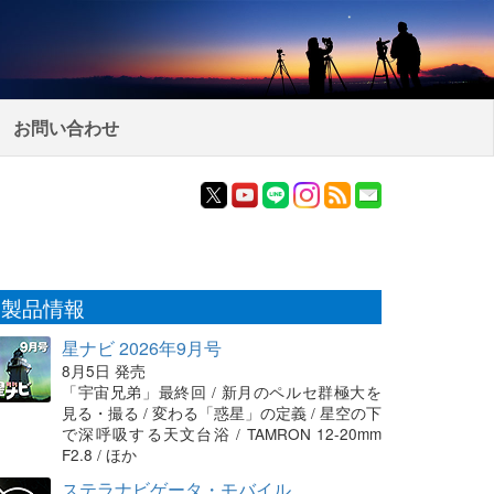
お問い合わせ
製品情報
星ナビ 2026年9月号
8月5日 発売
「宇宙兄弟」最終回 / 新月のペルセ群極大を
見る・撮る / 変わる「惑星」の定義 / 星空の下
で深呼吸する天文台浴 / TAMRON 12-20mm
F2.8 / ほか
ステラナビゲータ・モバイル