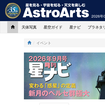
2026年
Home
天体写真
星空ガイド
星ナビ
プラネタ
イベント
AstroArts