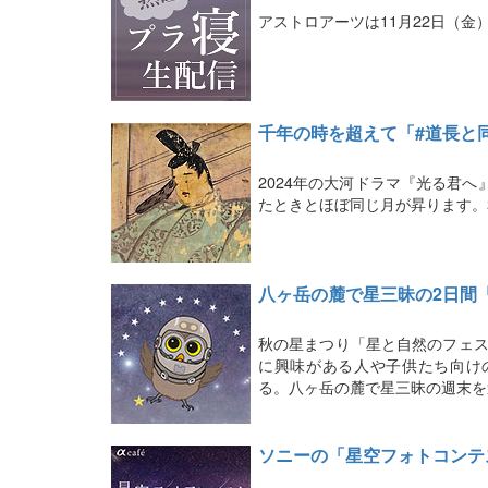
アストロアーツは11月22日（金
千年の時を超えて「#道長と
2024年の大河ドラマ『光る君へ
たときとほぼ同じ月が昇ります。
八ヶ岳の麓で星三昧の2日間
秋の星まつり「星と自然のフェス
に興味がある人や子供たち向け
る。八ヶ岳の麓で星三昧の週末を
ソニーの「星空フォトコンテス