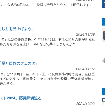
）に、公式YouTubeにて「熟睡プラ寝たリウム」を配信します。
同じ月を見上げよう」
2024/11/09
』でも話題の藤原道長。今年11月16日、有名な望月の歌が詠まれ
私たちも月を見上げ、SNSなどで共有しませんか？
「星と自然のフェスタ」
2024/11/07
タ」は11月8日（金）/9日（土）に長野県小海町で開催。昼は星
のプログラム、夜は天文ファンの自慢の愛機で天体観望が始ま
過ごそう。
ト2024」応募締切迫る
2024/10/23