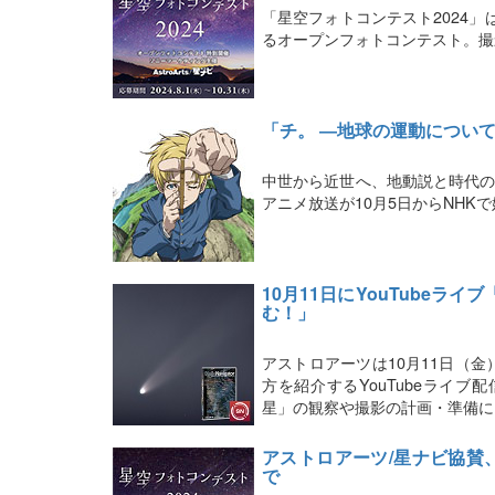
「星空フォトコンテスト2024
るオープンフォトコンテスト。撮
「チ。 ―地球の運動につい
中世から近世へ、地動説と時代の
アニメ放送が10月5日からNHK
10月11日にYouTubeラ
む！」
アストロアーツは10月11日（
方を紹介するYouTubeライ
星」の観察や撮影の計画・準備に
アストロアーツ/星ナビ協賛
で