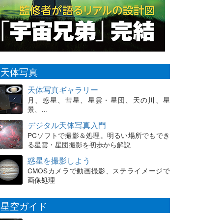
天体写真
天体写真ギャラリー
月、惑星、彗星、星雲・星団、天の川、星
景、…
デジタル天体写真入門
PCソフトで撮影＆処理。明るい場所でもでき
る星雲・星団撮影を初歩から解説
惑星を撮影しよう
CMOSカメラで動画撮影、ステライメージで
画像処理
星空ガイド