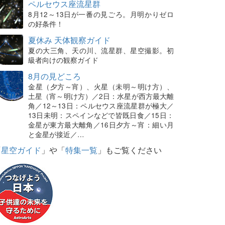
ペルセウス座流星群
8月12～13日が一番の見ごろ。月明かりゼロ
の好条件！
夏休み 天体観察ガイド
夏の大三角、天の川、流星群、星空撮影。初
級者向けの観察ガイド
8月の見どころ
金星（夕方～宵）、火星（未明～明け方）、
土星（宵～明け方）／2日：水星が西方最大離
角／12～13日：ペルセウス座流星群が極大／
13日未明：スペインなどで皆既日食／15日：
金星が東方最大離角／16日夕方～宵：細い月
と金星が接近／…
「
星空ガイド
」や「
特集一覧
」もご覧ください