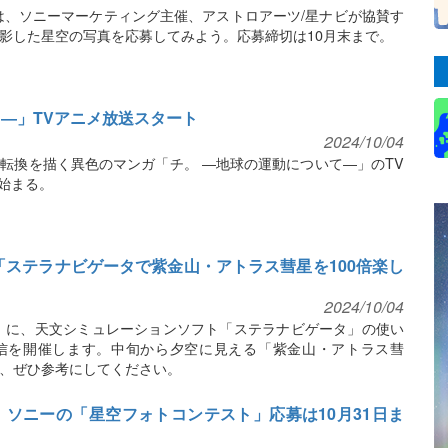
」は、ソニーマーケティング主催、アストロアーツ/星ナビが協賛す
影した星空の写真を応募してみよう。応募締切は10月末まで。
て―」TVアニメ放送スタート
2024/10/04
転換を描く異色のマンガ「チ。 ―地球の運動について―」のTV
で始まる。
イブ「ステラナビゲータで紫金山・アトラス彗星を100倍楽し
2024/10/04
金）に、天文シミュレーションソフト「ステラナビゲータ」の使い
ブ配信を開催します。中旬から夕空に見える「紫金山・アトラス彗
、ぜひ参考にしてください。
、ソニーの「星空フォトコンテスト」応募は10月31日ま