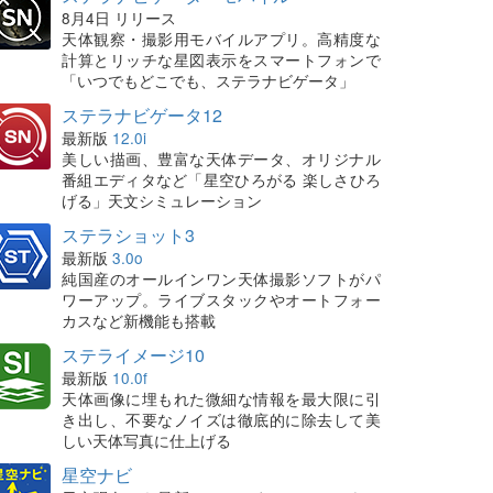
8月4日 リリース
天体観察・撮影用モバイルアプリ。高精度な
計算とリッチな星図表示をスマートフォンで
「いつでもどこでも、ステラナビゲータ」
ステラナビゲータ12
最新版
12.0i
美しい描画、豊富な天体データ、オリジナル
番組エディタなど「星空ひろがる 楽しさひろ
げる」天文シミュレーション
ステラショット3
最新版
3.0o
純国産のオールインワン天体撮影ソフトがパ
ワーアップ。ライブスタックやオートフォー
カスなど新機能も搭載
ステライメージ10
最新版
10.0f
天体画像に埋もれた微細な情報を最大限に引
き出し、不要なノイズは徹底的に除去して美
しい天体写真に仕上げる
星空ナビ