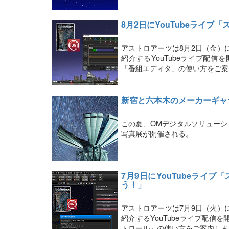
8月2日にYouTubeライ
アストロアーツは8月2日（金）
紹介するYouTubeライブ配
「番組エディタ」の使い方をご案
新宿と六本木のメーカーギャ
この夏、OMデジタルソリューシ
写真展が開催される。
7月9日にYouTubeライ
う！」
アストロアーツは7月9日（火）
紹介するYouTubeライブ配
トロール」の使い方をご案内しま