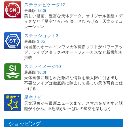
ステラナビゲータ12
最新版
12.0i
美しい描画、豊富な天体データ、オリジナル番組エデ
ィタなど「星空ひろがる 楽しさひろげる」天文シミュ
レーション
ステラショット3
最新版
3.0o
純国産のオールインワン天体撮影ソフトがパワーアッ
プ。ライブスタックやオートフォーカスなど新機能も
搭載
ステライメージ10
最新版
10.0f
天体画像に埋もれた微細な情報を最大限に引き出し、
不要なノイズは徹底的に除去して美しい天体写真に仕
上げる
星空ナビ
天文現象から最新ニュースまで、スマホをかざすと話
題がうかぶ。不思議がいっぱいの星空を楽しもう
ショッピング