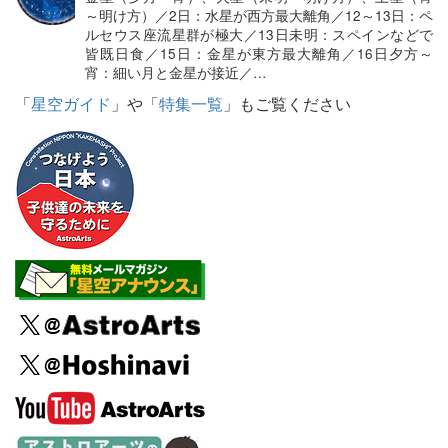
～明け方）／2日：水星が西方最大離角／12～13日：ペ
ルセウス座流星群が極大／13日未明：スペインなどで
皆既日食／15日：金星が東方最大離角／16日夕方～
宵：細い月と金星が接近／…
「
星空ガイド
」や「
特集一覧
」もご覧ください