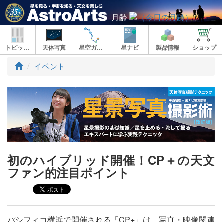
月齢
トピックス
天体写真
星空ガイド
星ナビ
製品情報
ショップ
ト
イベント
ッ
プ
初のハイブリッド開催！CP＋の天文
ファン的注目ポイント
パシフィコ横浜で開催される「CP+」は、写真・映像関連