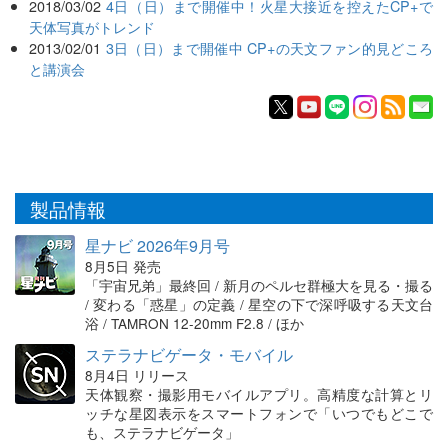
2018/03/02
4日（日）まで開催中！火星大接近を控えたCP+で
天体写真がトレンド
2013/02/01
3日（日）まで開催中 CP+の天文ファン的見どころ
と講演会
製品情報
星ナビ 2026年9月号
8月5日 発売
「宇宙兄弟」最終回 / 新月のペルセ群極大を見る・撮る
/ 変わる「惑星」の定義 / 星空の下で深呼吸する天文台
浴 / TAMRON 12-20mm F2.8 / ほか
ステラナビゲータ・モバイル
8月4日 リリース
天体観察・撮影用モバイルアプリ。高精度な計算とリ
ッチな星図表示をスマートフォンで「いつでもどこで
も、ステラナビゲータ」