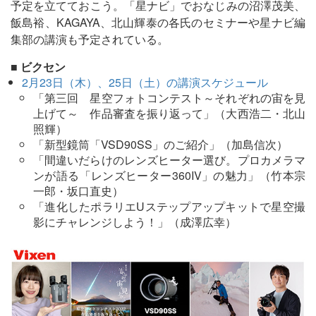
予定を立てておこう。「星ナビ」でおなじみの沼澤茂美、
飯島裕、KAGAYA、北山輝泰の各氏のセミナーや星ナビ編
集部の講演も予定されている。
■ ビクセン
2月23日（木）、25日（土）の講演スケジュール
「第三回 星空フォトコンテスト～それぞれの宙を見
上げて～ 作品審査を振り返って」（大西浩二・北山
照輝）
「新型鏡筒「VSD90SS」のご紹介」（加島信次）
「間違いだらけのレンズヒーター選び。プロカメラマ
ンが語る「レンズヒーター360IV」の魅力」（竹本宗
一郎・坂口直史）
「進化したポラリエUステップアップキットで星空撮
影にチャレンジしよう！」（成澤広幸）