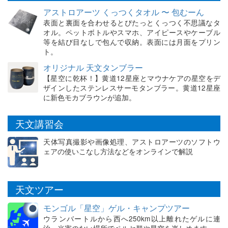
アストロアーツ くっつくタオル 〜 包むーん
表面と裏面を合わせるとぴたっとくっつく不思議なタ
オル。ペットボトルやスマホ、アイピースやケーブル
等を結び目なしで包んで収納。表面には月面をプリン
ト。
オリジナル 天文タンブラー
【星空に乾杯！】黄道12星座とマウナケアの星空をデ
ザインしたステンレスサーモタンブラー。黄道12星座
に新色モカブラウンが追加。
天文講習会
天体写真撮影や画像処理、アストロアーツのソフトウ
ェアの使いこなし方法などをオンラインで解説
天文ツアー
モンゴル「星空」ゲル・キャンプツアー
ウランバートルから西へ250km以上離れたゲルに連
泊。光害のない場所でペルセ群や星空を楽しめます