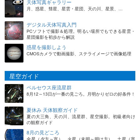
天体写真ギャラリー
月、惑星、彗星、星雲・星団、天の川、星景、…
デジタル天体写真入門
PCソフトで撮影＆処理。明るい場所でもできる星雲・
星団撮影を初歩から解説
惑星を撮影しよう
CMOSカメラで動画撮影、ステライメージで画像処理
星空ガイド
ペルセウス座流星群
8月12～13日が一番の見ごろ。月明かりゼロの好条件！
夏休み 天体観察ガイド
夏の大三角、天の川、流星群、星空撮影。初級者向け
の観察ガイド
8月の見どころ
金星（夕方～宵）、火星（未明～明け方）、土星（宵