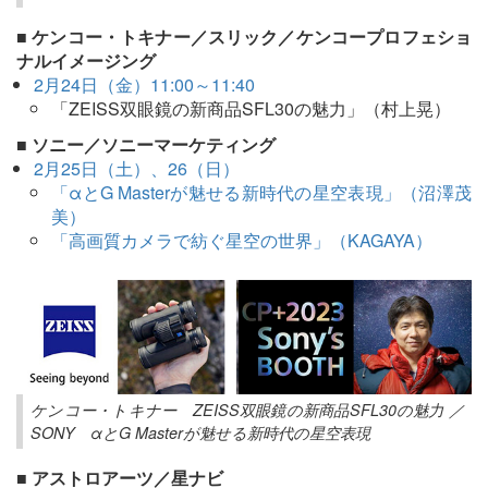
■ ケンコー・トキナー／スリック／ケンコープロフェショ
ナルイメージング
2月24日（金）11:00～11:40
「ZEISS双眼鏡の新商品SFL30の魅力」（村上晃）
■ ソニー／ソニーマーケティング
2月25日（土）、26（日）
「αとG Masterが魅せる新時代の星空表現」（沼澤茂
美）
「高画質カメラで紡ぐ星空の世界」（KAGAYA）
ケンコー・トキナー ZEISS双眼鏡の新商品SFL30の魅力 ／
SONY αとG Masterが魅せる新時代の星空表現
■ アストロアーツ／星ナビ