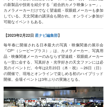
の新製品や技術を紹介する「総合的カメラ映像ショー」。
カメラメーカーだけでなく望遠鏡・双眼鏡メーカーも参加
している。天文関連の講演会も開かれ、オンライン参加が
可能なイベントもある。
【2023年2月22日
星ナビ編集部
】
毎年春に開催される日本最大の写真・映像関連の展示会
+
「CP
（シーピープラス）」は、カメラメーカー、写真用
品・映像関連メーカーのみならず望遠鏡・双眼鏡メーカー
も一堂に会する、写真好き・光学好きの天文ファンには必
見のイベントだ。今年は2月23日（木・祝）～26日（日）
の開催で、現地とオンラインで楽しめる初のハイブリッド
開催。会場イベントは3年ぶりの実施となる。