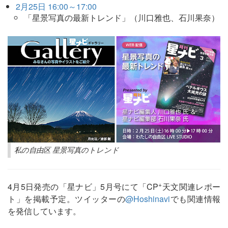
2月25日 16:00～17:00
「星景写真の最新トレンド」（川口雅也、石川果奈）
私の自由区 星景写真のトレンド
+
4月5日発売の「星ナビ」5月号にて「CP
天文関連レポー
ト」を掲載予定。ツイッターの
@Hoshinavi
でも関連情報
を発信しています。