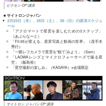
+
ビクセン CP
講演
■ サイトロンジャパン
2月23日（木）、25日（土）、26（日）の講演スケジュ
ール
「アクロマートで星雲を楽しむための3ステップ」
（あぷらなーと）
「F0.95が変える、星景写真と動画の世界」（茂手木
秀行）
「一眼レフカメラで星雲を“観て”みよう」（Sam）
「LAOWAレンズとマイクロフォーサーズで撮る星
空」（飯島裕）
「星空撮影の楽しみ」（KAGAYA）※会場限定
+
サイトロン ジャパン CP
講演