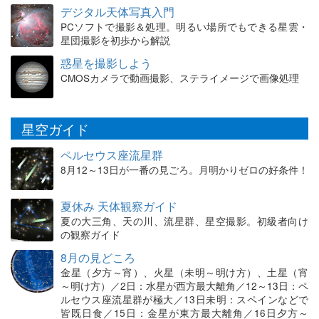
デジタル天体写真入門
PCソフトで撮影＆処理。明るい場所でもできる星雲・
星団撮影を初歩から解説
惑星を撮影しよう
CMOSカメラで動画撮影、ステライメージで画像処理
星空ガイド
ペルセウス座流星群
8月12～13日が一番の見ごろ。月明かりゼロの好条件！
夏休み 天体観察ガイド
夏の大三角、天の川、流星群、星空撮影。初級者向け
の観察ガイド
8月の見どころ
金星（夕方～宵）、火星（未明～明け方）、土星（宵
～明け方）／2日：水星が西方最大離角／12～13日：ペ
ルセウス座流星群が極大／13日未明：スペインなどで
皆既日食／15日：金星が東方最大離角／16日夕方～