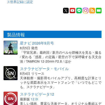
ス世界記録に認定
製品情報
星ナビ 2026年9月号
8月5日 発売
「宇宙兄弟」最終回 / 新月のペルセ群極大を見る・撮る
/ 変わる「惑星」の定義 / 星空の下で深呼吸する天文台
浴 / TAMRON 12-20mm F2.8 / ほか
ステラナビゲータ・モバイル
8月4日 リリース
天体観察・撮影用モバイルアプリ。高精度な計算とリ
ッチな星図表示をスマートフォンで「いつでもどこで
も、ステラナビゲータ」
ステラナビゲータ12
最新版
12.0i
美しい描画、豊富な天体データ、オリジナル番組エデ