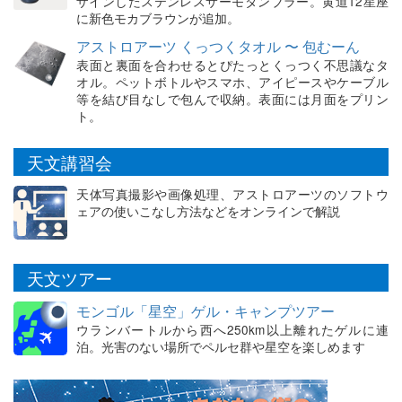
ザインしたステンレスサーモタンブラー。黄道12星座
に新色モカブラウンが追加。
アストロアーツ くっつくタオル 〜 包むーん
表面と裏面を合わせるとぴたっとくっつく不思議なタ
オル。ペットボトルやスマホ、アイピースやケーブル
等を結び目なしで包んで収納。表面には月面をプリン
ト。
天文講習会
天体写真撮影や画像処理、アストロアーツのソフトウ
ェアの使いこなし方法などをオンラインで解説
天文ツアー
モンゴル「星空」ゲル・キャンプツアー
ウランバートルから西へ250km以上離れたゲルに連
泊。光害のない場所でペルセ群や星空を楽しめます