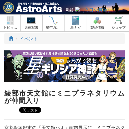
月齢
トピックス
天体写真
星空ガイド
星ナビ
製品情報
ショップ
ト
イベント
ッ
プ
綾部市天文館にミニプラネタリウム
が仲間入り
京都府綾部市の「天文館パオ」館内展示に、ミニプラネタ