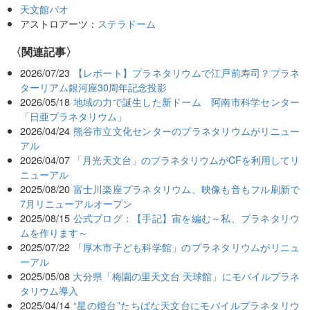
天文館パオ
アストロアーツ：
ステラドーム
関連記事
2026/07/23
【レポート】プラネタリウムで江戸前寿司？プラネ
ターリアム銀河座30周年記念投影
2026/05/18
地域の力で誕生した新ドーム 阿南市科学センター
「日亜プラネタリウム」
2026/04/24
熊谷市立文化センターのプラネタリウムがリニュー
アル
2026/04/07
「月光天文台」のプラネタリウムがCFを利用してリ
ニューアル
2025/08/20
富士川楽座プラネタリウム、映像も音もフル刷新で
7月リニューアルオープン
2025/08/15
公式ブログ：【手記】宙を編む～私、プラネタリウ
ムを作ります～
2025/07/22
「厚木市子ども科学館」のプラネタリウムがリニュ
ーアル
2025/05/08
大分県「梅園の里天文台 天球館」にモバイルプラネ
タリウム導入
2025/04/14
“星の燈台”たちばな天文台にモバイルプラネタリウ