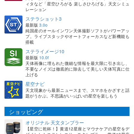
ィタなど「星空ひろがる 楽しさひろげる」天文シミュ
レーション
ステラショット3
最新版
3.0o
純国産のオールインワン天体撮影ソフトがパワーアッ
プ。ライブスタックやオートフォーカスなど新機能も
搭載
ステライメージ10
最新版
10.0f
天体画像に埋もれた微細な情報を最大限に引き出し、
不要なノイズは徹底的に除去して美しい天体写真に仕
上げる
星空ナビ
天文現象から最新ニュースまで、スマホをかざすと話
題がうかぶ。不思議がいっぱいの星空を楽しもう
ショッピング
オリジナル 天文タンブラー
【星空に乾杯！】黄道12星座とマウナケアの星空をデ