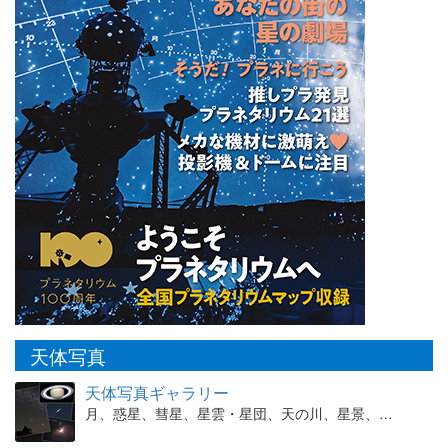
天体写真
天体写真ギャラリー
月、惑星、彗星、星雲・星団、天の川、星景、…