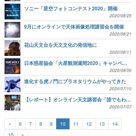
ソニー「星空フォトコンテスト2020」開催
2020/08/25
9月にオンラインで天体画像処理講習会を開催
2020/08/21
花山天文台を天文文化の発信地に
2020/08/11
日本惑星協会「火星観測週間2020」キャンペーン実施中、観測証を発行
2020/08/06
進化する虎ノ門にプラネタリウムがやってきた
2020/07/10
【レポート】オンライン天文講習会「誰でもわかる画像処理」を開催
2020/07/07
«
6
7
8
9
10
11
12
13
14
15
»