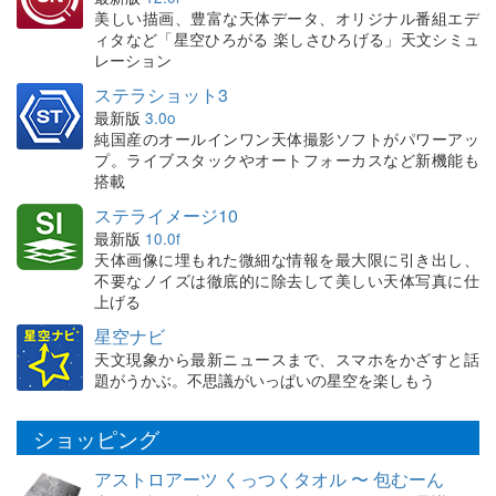
美しい描画、豊富な天体データ、オリジナル番組エデ
ィタなど「星空ひろがる 楽しさひろげる」天文シミュ
レーション
ステラショット3
最新版
3.0o
純国産のオールインワン天体撮影ソフトがパワーアッ
プ。ライブスタックやオートフォーカスなど新機能も
搭載
ステライメージ10
最新版
10.0f
天体画像に埋もれた微細な情報を最大限に引き出し、
不要なノイズは徹底的に除去して美しい天体写真に仕
上げる
星空ナビ
天文現象から最新ニュースまで、スマホをかざすと話
題がうかぶ。不思議がいっぱいの星空を楽しもう
ショッピング
アストロアーツ くっつくタオル 〜 包むーん