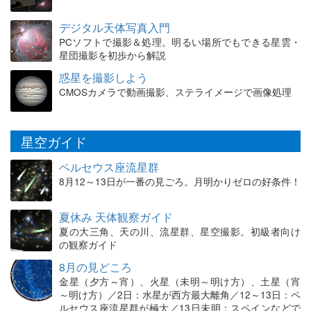
デジタル天体写真入門
PCソフトで撮影＆処理。明るい場所でもできる星雲・
星団撮影を初歩から解説
惑星を撮影しよう
CMOSカメラで動画撮影、ステライメージで画像処理
星空ガイド
ペルセウス座流星群
8月12～13日が一番の見ごろ。月明かりゼロの好条件！
夏休み 天体観察ガイド
夏の大三角、天の川、流星群、星空撮影。初級者向け
の観察ガイド
8月の見どころ
金星（夕方～宵）、火星（未明～明け方）、土星（宵
～明け方）／2日：水星が西方最大離角／12～13日：ペ
ルセウス座流星群が極大／13日未明：スペインなどで