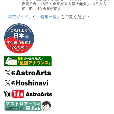
皆既日食／15日：金星が東方最大離角／16日夕方～
宵：細い月と金星が接近／…
「
星空ガイド
」や「
特集一覧
」もご覧ください