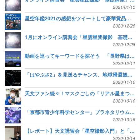
2021/01/15
星空年鑑2021の感想をツイートして豪華賞品を当てよう
2020/12/28
1月にオンライン講習会「星雲星団撮影 基礎講座」を開催
2020/12/28
動画を巡ってキーワードを探そう 「長野県は宇宙県」キーワードラリー2020開催
2020/12/11
「はやぶさ2」を見送るチャンス、地球帰還観測キャンペーン実施
2020/11/10
天文ファン続々！マスクごしの「リアル星まつり」
2020/10/16
「京都市青少年科学センター」プラネタリウムがリニューアル
2020/10/15
【レポート】天文講習会「星空撮影入門」と「タイムラプス撮影入門」を開催
2020/10/14