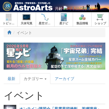
月齢
トピックス
天体写真
星空ガイド
星ナビ
製品情報
ショップ
イベント
AstroArts
最新
カテゴリー
アーカイブ
Topics
イベント
オンライン講習会「星雲星団撮影 基礎講座」受付開始