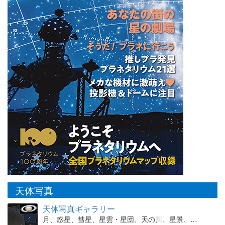
天体写真
天体写真ギャラリー
月、惑星、彗星、星雲・星団、天の川、星景、…