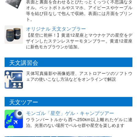
表面と裏面を合わせるとぴたっとくっつく不思議なタ
オル。ペットボトルやスマホ、アイピースやケーブル
等を結び目なしで包んで収納。表面には月面をプリン
ト。
オリジナル 天文タンブラー
【星空に乾杯！】黄道12星座とマウナケアの星空をデ
ザインしたステンレスサーモタンブラー。黄道12星座
に新色モカブラウンが追加。
天文講習会
天体写真撮影や画像処理、アストロアーツのソフトウ
ェアの使いこなし方法などをオンラインで解説
天文ツアー
モンゴル「星空」ゲル・キャンプツアー
ウランバートルから西へ250km以上離れたゲルに連
泊。光害のない場所でペルセ群や星空を楽しめます