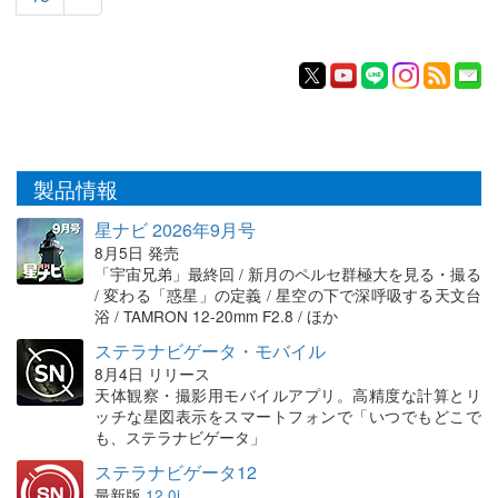
製品情報
星ナビ 2026年9月号
8月5日 発売
「宇宙兄弟」最終回 / 新月のペルセ群極大を見る・撮る
/ 変わる「惑星」の定義 / 星空の下で深呼吸する天文台
浴 / TAMRON 12-20mm F2.8 / ほか
ステラナビゲータ・モバイル
8月4日 リリース
天体観察・撮影用モバイルアプリ。高精度な計算とリ
ッチな星図表示をスマートフォンで「いつでもどこで
も、ステラナビゲータ」
ステラナビゲータ12
最新版
12.0i