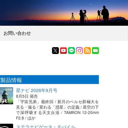
お問い合わせ
製品情報
星ナビ 2026年9月号
8月5日 発売
「宇宙兄弟」最終回 / 新月のペルセ群極大を
見る・撮る / 変わる「惑星」の定義 / 星空の下
で深呼吸する天文台浴 / TAMRON 12-20mm
F2.8 / ほか
ステラナビゲータ・モバイル