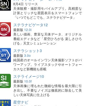
8月4日 リリース
天体観察・撮影用モバイルアプリ。高精度な
計算とリッチな星図表示をスマートフォンで
「いつでもどこでも、ステラナビゲータ」
ステラナビゲータ12
最新版
12.0i
美しい描画、豊富な天体データ、オリジナル
番組エディタなど「星空ひろがる 楽しさひろ
げる」天文シミュレーション
ステラショット3
最新版
3.0o
純国産のオールインワン天体撮影ソフトがパ
ワーアップ。ライブスタックやオートフォー
カスなど新機能も搭載
ステライメージ10
最新版
10.0f
天体画像に埋もれた微細な情報を最大限に引
き出し、不要なノイズは徹底的に除去して美
しい天体写真に仕上げる
星空ナビ