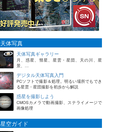
天体写真
天体写真ギャラリー
月、惑星、彗星、星雲・星団、天の川、星
景、…
デジタル天体写真入門
PCソフトで撮影＆処理。明るい場所でもでき
る星雲・星団撮影を初歩から解説
惑星を撮影しよう
CMOSカメラで動画撮影、ステライメージで
画像処理
星空ガイド