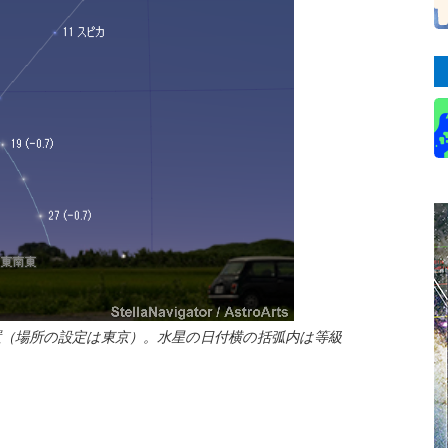
置（場所の設定は東京）。水星の日付横の括弧内は等級