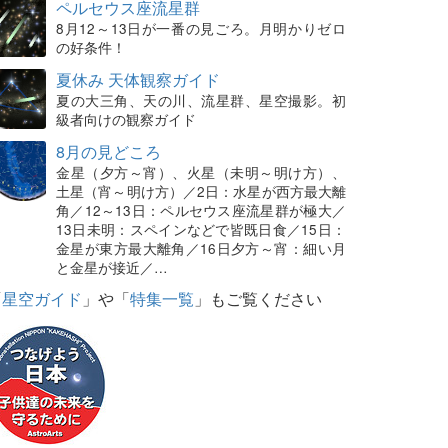
ペルセウス座流星群
8月12～13日が一番の見ごろ。月明かりゼロ
の好条件！
夏休み 天体観察ガイド
夏の大三角、天の川、流星群、星空撮影。初
級者向けの観察ガイド
8月の見どころ
金星（夕方～宵）、火星（未明～明け方）、
土星（宵～明け方）／2日：水星が西方最大離
角／12～13日：ペルセウス座流星群が極大／
13日未明：スペインなどで皆既日食／15日：
金星が東方最大離角／16日夕方～宵：細い月
と金星が接近／…
「
星空ガイド
」や「
特集一覧
」もご覧ください