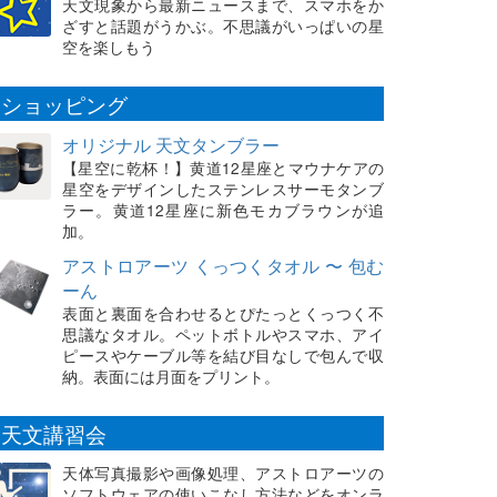
天文現象から最新ニュースまで、スマホをか
ざすと話題がうかぶ。不思議がいっぱいの星
空を楽しもう
ショッピング
オリジナル 天文タンブラー
【星空に乾杯！】黄道12星座とマウナケアの
星空をデザインしたステンレスサーモタンブ
ラー。黄道12星座に新色モカブラウンが追
加。
アストロアーツ くっつくタオル 〜 包む
ーん
表面と裏面を合わせるとぴたっとくっつく不
思議なタオル。ペットボトルやスマホ、アイ
ピースやケーブル等を結び目なしで包んで収
納。表面には月面をプリント。
天文講習会
天体写真撮影や画像処理、アストロアーツの
ソフトウェアの使いこなし方法などをオンラ