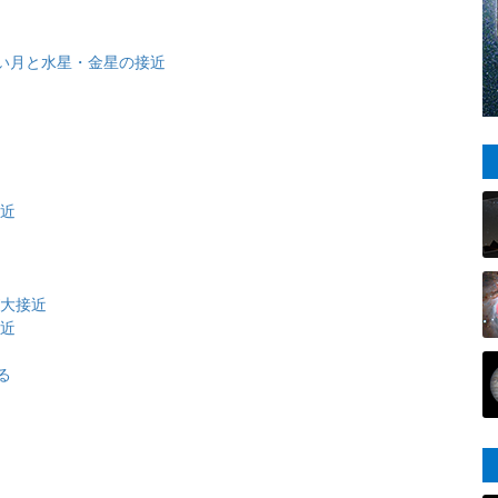
 細い月と水星・金星の接近
近
接近
が大接近
接近
る