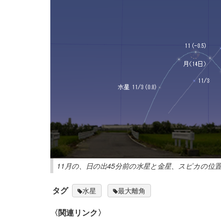
11月の、日の出45分前の水星と金星、スピカの位
タグ
水星
最大離角
〈関連リンク〉