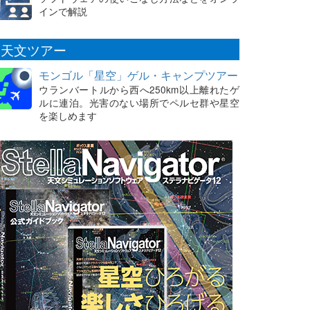
インで解説
天文ツアー
モンゴル「星空」ゲル・キャンプツアー
ウランバートルから西へ250km以上離れたゲ
ルに連泊。光害のない場所でペルセ群や星空
を楽しめます