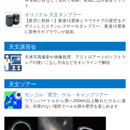
ト。
オリジナル 天文タンブラー
【星空に乾杯！】黄道12星座とマウナケアの星空をデ
ザインしたステンレスサーモタンブラー。黄道12星座
に新色モカブラウンが追加。
天文講習会
天体写真撮影や画像処理、アストロアーツのソフトウ
ェアの使いこなし方法などをオンラインで解説
天文ツアー
モンゴル「星空」ゲル・キャンプツアー
ウランバートルから西へ250km以上離れたゲルに連
泊。光害のない場所でペルセ群や星空を楽しめます