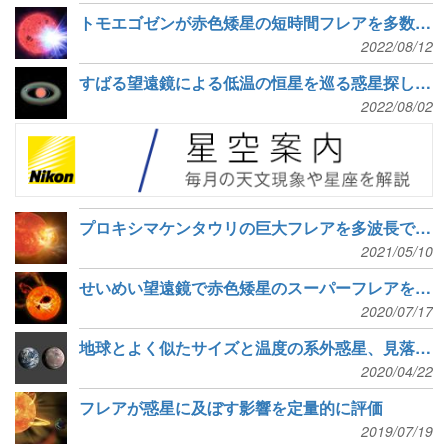
トモエゴゼンが赤色矮星の短時間フレアを多数検出
2022/08/12
すばる望遠鏡による低温の恒星を巡る惑星探し、最初の発見
2022/08/02
プロキシマケンタウリの巨大フレアを多波長で観測
2021/05/10
せいめい望遠鏡で赤色矮星のスーパーフレアを検出
2020/07/17
地球とよく似たサイズと温度の系外惑星、見落としからの発見
2020/04/22
フレアが惑星に及ぼす影響を定量的に評価
2019/07/19