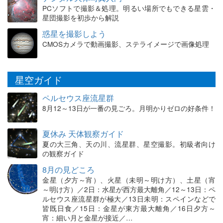
PCソフトで撮影＆処理。明るい場所でもできる星雲・
星団撮影を初歩から解説
惑星を撮影しよう
CMOSカメラで動画撮影、ステライメージで画像処理
星空ガイド
ペルセウス座流星群
8月12～13日が一番の見ごろ。月明かりゼロの好条件！
夏休み 天体観察ガイド
夏の大三角、天の川、流星群、星空撮影。初級者向け
の観察ガイド
8月の見どころ
金星（夕方～宵）、火星（未明～明け方）、土星（宵
～明け方）／2日：水星が西方最大離角／12～13日：ペ
ルセウス座流星群が極大／13日未明：スペインなどで
皆既日食／15日：金星が東方最大離角／16日夕方～
宵：細い月と金星が接近／…