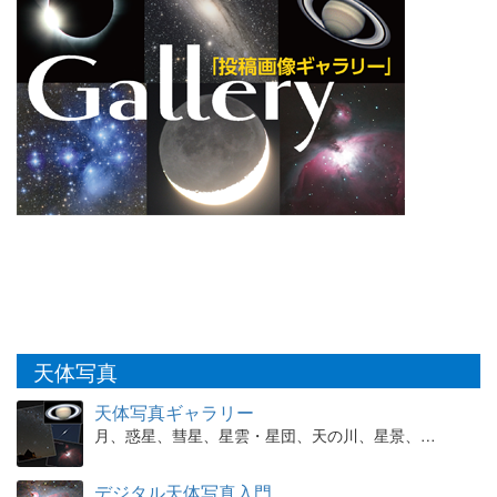
天体写真
天体写真ギャラリー
月、惑星、彗星、星雲・星団、天の川、星景、…
デジタル天体写真入門