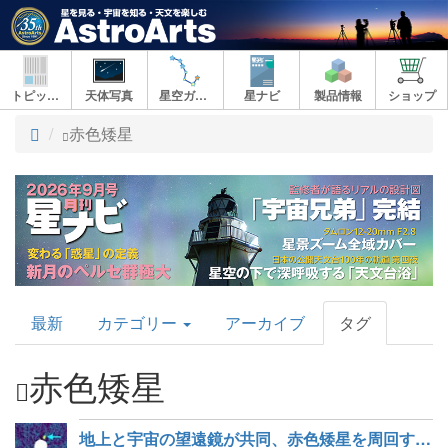
トピックス
天体写真
星空ガイド
星ナビ
製品情報
ショップ
ト
赤色矮星
ッ
プ
AstroArts
最新
カテゴリー
アーカイブ
タグ
Topics
赤色矮星
地上と宇宙の望遠鏡が共同、赤色矮星を周回する褐色矮星を発見