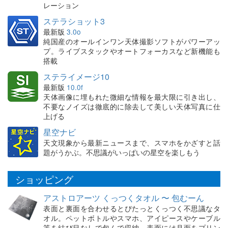
レーション
ステラショット3
最新版
3.0o
純国産のオールインワン天体撮影ソフトがパワーアッ
プ。ライブスタックやオートフォーカスなど新機能も
搭載
ステライメージ10
最新版
10.0f
天体画像に埋もれた微細な情報を最大限に引き出し、
不要なノイズは徹底的に除去して美しい天体写真に仕
上げる
星空ナビ
天文現象から最新ニュースまで、スマホをかざすと話
題がうかぶ。不思議がいっぱいの星空を楽しもう
ショッピング
アストロアーツ くっつくタオル 〜 包むーん
表面と裏面を合わせるとぴたっとくっつく不思議なタ
オル。ペットボトルやスマホ、アイピースやケーブル
等を結び目なしで包んで収納。表面には月面をプリン