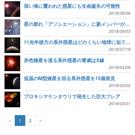
深い海に覆われた惑星にも生命誕生の可能性
2018/09/06
星の群れ「アソシエーション」に新メンバーが大量加入
2018/09/03
11光年彼方の系外惑星はどのくらい地球に似ているか
2018/07/18
赤色矮星を巡る系外惑星の脅威はX線
2018/04/09
低温のM型矮星を回る系外惑星を15個発見
2018/03/02
プロキシマケンタウリで発生した巨大フレア
2018/03/01
«
1
2
»