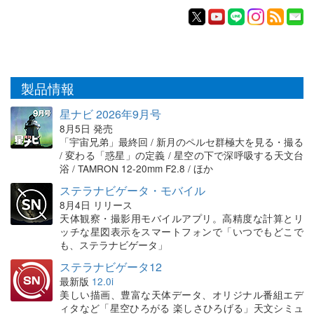
製品情報
星ナビ 2026年9月号
8月5日 発売
「宇宙兄弟」最終回 / 新月のペルセ群極大を見る・撮る
/ 変わる「惑星」の定義 / 星空の下で深呼吸する天文台
浴 / TAMRON 12-20mm F2.8 / ほか
ステラナビゲータ・モバイル
8月4日 リリース
天体観察・撮影用モバイルアプリ。高精度な計算とリ
ッチな星図表示をスマートフォンで「いつでもどこで
も、ステラナビゲータ」
ステラナビゲータ12
最新版
12.0i
美しい描画、豊富な天体データ、オリジナル番組エデ
ィタなど「星空ひろがる 楽しさひろげる」天文シミュ