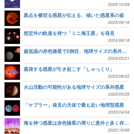
2025/10/28
黒点を横切る惑星が伝える、傾いた惑星系の姿
2025/09/16
想定外の軌道を持つ「ミニ海王星」を発見
2024/06/18
超低温の赤色矮星で2例目、地球サイズの系外惑星を発見
2024/05/21
蒸発する惑星が引き起こす「しゃっくり」
2023/08/02
火山活動の可能性がある地球サイズの系外惑星
2023/05/25
「ケプラー」発見の天体で最も近い地球型惑星
2023/04/04
海を持つ惑星は赤色矮星の周りに意外と多く存在する可能性
2022/10/06