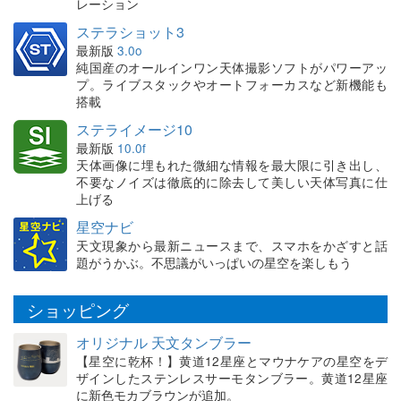
レーション
ステラショット3
最新版
3.0o
純国産のオールインワン天体撮影ソフトがパワーアッ
プ。ライブスタックやオートフォーカスなど新機能も
搭載
ステライメージ10
最新版
10.0f
天体画像に埋もれた微細な情報を最大限に引き出し、
不要なノイズは徹底的に除去して美しい天体写真に仕
上げる
星空ナビ
天文現象から最新ニュースまで、スマホをかざすと話
題がうかぶ。不思議がいっぱいの星空を楽しもう
ショッピング
オリジナル 天文タンブラー
【星空に乾杯！】黄道12星座とマウナケアの星空をデ
ザインしたステンレスサーモタンブラー。黄道12星座
に新色モカブラウンが追加。