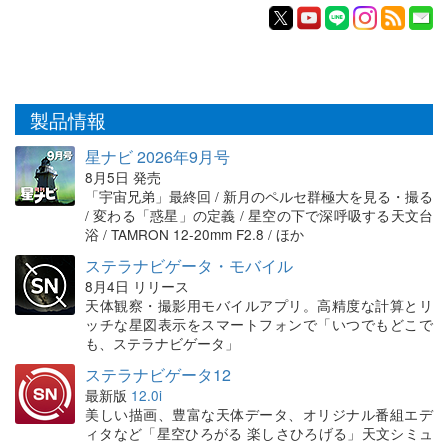
製品情報
星ナビ 2026年9月号
8月5日 発売
「宇宙兄弟」最終回 / 新月のペルセ群極大を見る・撮る
/ 変わる「惑星」の定義 / 星空の下で深呼吸する天文台
浴 / TAMRON 12-20mm F2.8 / ほか
ステラナビゲータ・モバイル
8月4日 リリース
天体観察・撮影用モバイルアプリ。高精度な計算とリ
ッチな星図表示をスマートフォンで「いつでもどこで
も、ステラナビゲータ」
ステラナビゲータ12
最新版
12.0i
美しい描画、豊富な天体データ、オリジナル番組エデ
ィタなど「星空ひろがる 楽しさひろげる」天文シミュ