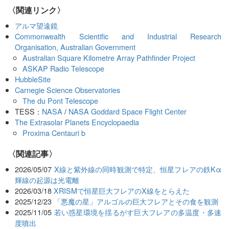
〈関連リンク〉
アルマ望遠鏡
Commonwealth Scientific and Industrial Research
Organisation, Australian Government
Australian Square Kilometre Array Pathfinder Project
ASKAP Radio Telescope
HubbleSite
Carnegie Science Observatories
The du Pont Telescope
TESS：
NASA
/
NASA Goddard Space Flight Center
The Extrasolar Planets Encyclopaedia
Proxima Centauri b
関連記事
2026/05/07
X線と紫外線の同時観測で特定、恒星フレアの鉄Kα
輝線の起源は光電離
2026/03/18
XRISMで恒星巨大フレアのX線をとらえた
2025/12/23
「悪魔の星」アルゴルの巨大フレアとその食を観測
2025/11/05
若い惑星環境を揺るがす巨大フレアの多温度・多速
度噴出