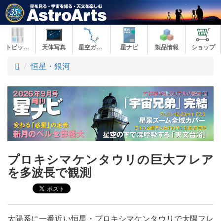
トピックス
天体写真
星空ガイド
星ナビ
製品情報
ショップ
ト
恒星・銀河
ッ
プ
プロキシマケンタウリの巨大フレア
を多波長で観測
太陽系に一番近い恒星・プロキシマケンタウリで太陽フレ