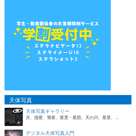
天体写真
天体写真ギャラリー
月、惑星、彗星、星雲・星団、天の川、星景、…
デジタル天体写真入門