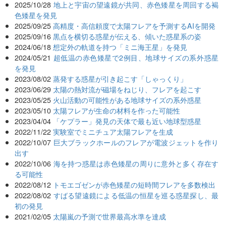
2025/10/28
地上と宇宙の望遠鏡が共同、赤色矮星を周回する褐
色矮星を発見
2025/09/25
高精度・高信頼度で太陽フレアを予測するAIを開発
2025/09/16
黒点を横切る惑星が伝える、傾いた惑星系の姿
2024/06/18
想定外の軌道を持つ「ミニ海王星」を発見
2024/05/21
超低温の赤色矮星で2例目、地球サイズの系外惑星
を発見
2023/08/02
蒸発する惑星が引き起こす「しゃっくり」
2023/06/29
太陽の熱対流が磁場をねじり、フレアを起こす
2023/05/25
火山活動の可能性がある地球サイズの系外惑星
2023/05/10
太陽フレアが生命の材料を作った可能性
2023/04/04
「ケプラー」発見の天体で最も近い地球型惑星
2022/11/22
実験室でミニチュア太陽フレアを生成
2022/10/07
巨大ブラックホールのフレアが電波ジェットを作り
出す
2022/10/06
海を持つ惑星は赤色矮星の周りに意外と多く存在す
る可能性
2022/08/12
トモエゴゼンが赤色矮星の短時間フレアを多数検出
2022/08/02
すばる望遠鏡による低温の恒星を巡る惑星探し、最
初の発見
2021/02/05
太陽嵐の予測で世界最高水準を達成