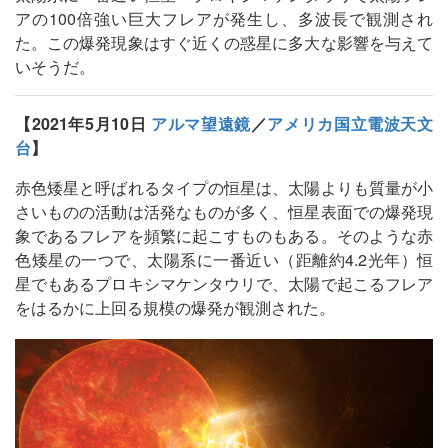
アの100倍強い巨大フレアが発生し、多波長で観測され
た。この爆発現象はすぐ近くの惑星に多大な影響を与えて
いそうだ。
【2021年5月10日
アルマ望遠鏡
／
アメリカ国立電波天文
台
】
赤色矮星と呼ばれるタイプの恒星は、太陽よりも質量が小
さいものの活動は活発なものが多く、恒星表面での爆発現
象であるフレアを頻繁に起こすものもある。そのような赤
色矮星の一つで、太陽系に一番近い（距離約4.2光年）恒
星でもあるプロキシマケンタウリで、太陽で起こるフレア
をはるかに上回る規模の爆発が観測された。