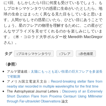
に1回、もしかしたら1日に何度も受けているでしょう。も
しプロキシマケンタウリの惑星に生命がいたとしたら、地
球の生命とはまったく異なる見た目をしていると思いま
す。人間がもしその惑星にいたら、ひどい目にあうことで
しょう。星のフレアの物理を理解するために、この星がど
んなサプライズを見せてくれるのかを楽しみにしていま
す」（米・コロラド大学ボルダー校 Meredith MacGregor
さん）。
タグ
プロキシマケンタウリ
フレア
赤色矮星
〈参照〉
アルマ望遠鏡：
太陽にもっとも近い恒星の巨大フレアを多波長
で初観測
アメリカ国立電波天文台：
Record-breaking stellar flare from
nearby star recorded in multiple wavelengths for the first time
The Astrophysical Journal Letters：
Discovery of an Extremely
Short Duration Flare from Proxima Centauri Using Millimeter
through Far-ultraviolet Observations
論文