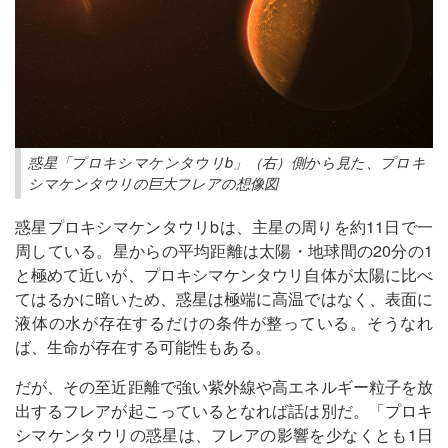
惑星「プロキシマケンタウリb」（右）側から見た、プロキ
シマケンタウリの巨大フレアの想像図
惑星プロキシマケンタウリbは、主星の周りを約11日で一
周している。星からの平均距離は太陽・地球間の20分の1
と極めて近いが、プロキシマケンタウリ自体が太陽に比べ
てはるかに暗いため、惑星は極端に高温ではなく、表面に
液体の水が存在するだけの条件が整っている。そうなれ
ば、生命が存在する可能性もある。
だが、その至近距離で強い紫外線や高エネルギー粒子を放
出するフレアが起こっているとなれば話は別だ。「プロキ
シマケンタウリの惑星は、フレアの影響を少なくとも1日