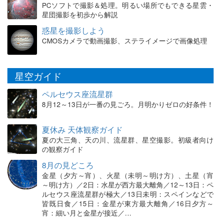
PCソフトで撮影＆処理。明るい場所でもできる星雲・
星団撮影を初歩から解説
惑星を撮影しよう
CMOSカメラで動画撮影、ステライメージで画像処理
星空ガイド
ペルセウス座流星群
8月12～13日が一番の見ごろ。月明かりゼロの好条件！
夏休み 天体観察ガイド
夏の大三角、天の川、流星群、星空撮影。初級者向け
の観察ガイド
8月の見どころ
金星（夕方～宵）、火星（未明～明け方）、土星（宵
～明け方）／2日：水星が西方最大離角／12～13日：ペ
ルセウス座流星群が極大／13日未明：スペインなどで
皆既日食／15日：金星が東方最大離角／16日夕方～
宵：細い月と金星が接近／…