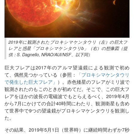
2019年に観測されたプロキシマケンタウリ（左）の巨大フ
レアと惑星「プロキシマケンタウリb」（右）の想像図（提
供：S. Dagnello, NRAO/AUI/NSF、以下同）
巨大フレアは2017年のアルマ望遠鏡による観測で初め
て、偶然見つかっている（参照：
「プロキシマケンタウリ
で発生した巨大フレア」
）。赤色矮星のフレアがミリ波で
観測されたのもこのときが初めてだ。そこで、この巨大フ
レアをほかの波長の電磁波でもとらえるべく、2019年4月
から7月にかけての合計40時間にわたり、観測衛星も含め
て世界中で9つの望遠鏡がプロキシマケンタウリを観測し
た。
その結果、2019年5月1日（世界時）に継続時間わずか7秒