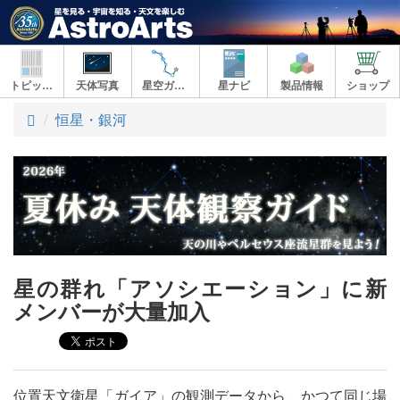
トピックス
天体写真
星空ガイド
星ナビ
製品情報
ショップ
ト
恒星・銀河
ッ
プ
星の群れ「アソシエーション」に新
メンバーが大量加入
位置天文衛星「ガイア」の観測データから、かつて同じ場