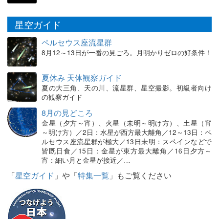
星空ガイド
ペルセウス座流星群
8月12～13日が一番の見ごろ。月明かりゼロの好条件！
夏休み 天体観察ガイド
夏の大三角、天の川、流星群、星空撮影。初級者向け
の観察ガイド
8月の見どころ
金星（夕方～宵）、火星（未明～明け方）、土星（宵
～明け方）／2日：水星が西方最大離角／12～13日：ペ
ルセウス座流星群が極大／13日未明：スペインなどで
皆既日食／15日：金星が東方最大離角／16日夕方～
宵：細い月と金星が接近／…
「
星空ガイド
」や「
特集一覧
」もご覧ください