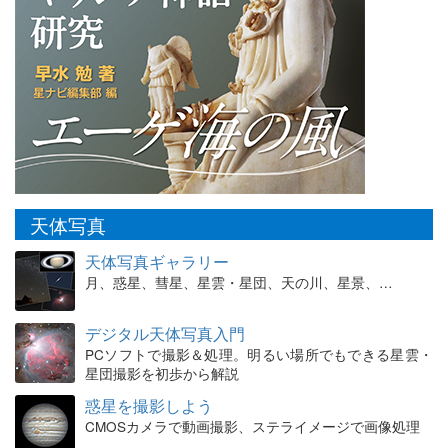
天体写真
天体写真ギャラリー
月、惑星、彗星、星雲・星団、天の川、星景、…
デジタル天体写真入門
PCソフトで撮影＆処理。明るい場所でもできる星雲・
星団撮影を初歩から解説
惑星を撮影しよう
CMOSカメラで動画撮影、ステライメージで画像処理