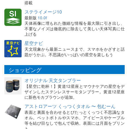
搭載
ステライメージ10
最新版
10.0f
天体画像に埋もれた微細な情報を最大限に引き出し、
不要なノイズは徹底的に除去して美しい天体写真に仕
上げる
星空ナビ
天文現象から最新ニュースまで、スマホをかざすと話
題がうかぶ。不思議がいっぱいの星空を楽しもう
ショッピング
オリジナル 天文タンブラー
【星空に乾杯！】黄道12星座とマウナケアの星空をデ
ザインしたステンレスサーモタンブラー。黄道12星座
に新色モカブラウンが追加。
アストロアーツ くっつくタオル 〜 包むーん
表面と裏面を合わせるとぴたっとくっつく不思議なタ
オル。ペットボトルやスマホ、アイピースやケーブル
等を結び目なしで包んで収納。表面には月面をプリン
ト。