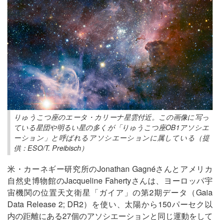
りゅうこつ座のエータ・カリーナ星雲付近。この画像に写っ
ている星団や明るい星の多くが「りゅうこつ座OB1アソシエ
ーション」と呼ばれるアソシエーションに属している（提
供：ESO/T. Preibisch）
米・カーネギー研究所のJonathan Gagnéさんとアメリカ
自然史博物館のJacqueline Fahertyさんは、ヨーロッパ宇
宙機関の位置天文衛星「ガイア」の第2期データ（Gaia
Data Release 2; DR2）を使い、太陽から150パーセク以
内の距離にある27個のアソシエーションと同じ運動をして