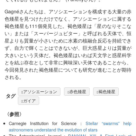
Gagnéさんたちは、アソシエーションを構成する大量の赤
色矮星を見つけただけでなく、アソシエーションに属する
褐色矮星も111個発見した。褐色矮星は「星のなりそこな
い」または「スーパージュピター」と呼ばれる天体で、恒
星よりも質量が小さいために水素の核融合反応を持続でき
ず、自力で輝くことはできないが、巨大惑星よりは質量が
大きいという天体だ。褐色矮星はいわば天文学と惑星科学
とを結ぶ存在として非常に興味深い天体であることから、
今回発見された褐色矮星についても研究が進むことが期待
される。
アソシエーション
赤色矮星
褐色矮星
タグ
ガイア
〈参照〉
Carnegie Institution for Science：
Stellar “swarms” help
astronomers understand the evolution of stars
The Astrophysical Journal：
BANYAN. XIII. A First Look at