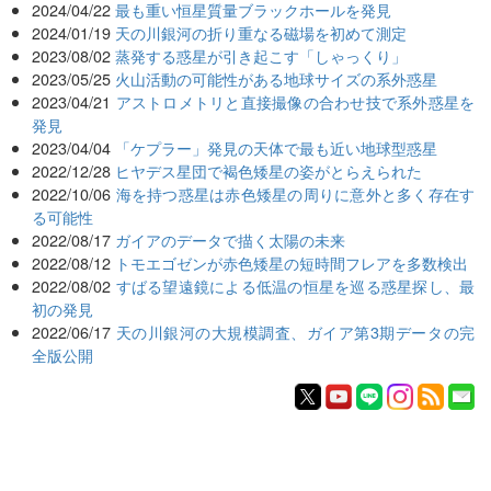
2024/04/22
最も重い恒星質量ブラックホールを発見
2024/01/19
天の川銀河の折り重なる磁場を初めて測定
2023/08/02
蒸発する惑星が引き起こす「しゃっくり」
2023/05/25
火山活動の可能性がある地球サイズの系外惑星
2023/04/21
アストロメトリと直接撮像の合わせ技で系外惑星を
発見
2023/04/04
「ケプラー」発見の天体で最も近い地球型惑星
2022/12/28
ヒヤデス星団で褐色矮星の姿がとらえられた
2022/10/06
海を持つ惑星は赤色矮星の周りに意外と多く存在す
る可能性
2022/08/17
ガイアのデータで描く太陽の未来
2022/08/12
トモエゴゼンが赤色矮星の短時間フレアを多数検出
2022/08/02
すばる望遠鏡による低温の恒星を巡る惑星探し、最
初の発見
2022/06/17
天の川銀河の大規模調査、ガイア第3期データの完
全版公開