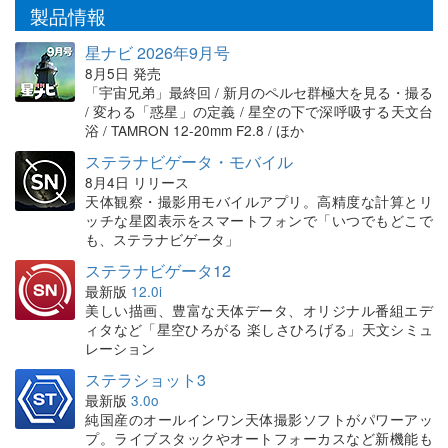
製品情報
星ナビ 2026年9月号
8月5日 発売
「宇宙兄弟」最終回 / 新月のペルセ群極大を見る・撮る
/ 変わる「惑星」の定義 / 星空の下で深呼吸する天文台
浴 / TAMRON 12-20mm F2.8 / ほか
ステラナビゲータ・モバイル
8月4日 リリース
天体観察・撮影用モバイルアプリ。高精度な計算とリ
ッチな星図表示をスマートフォンで「いつでもどこで
も、ステラナビゲータ」
ステラナビゲータ12
最新版
12.0i
美しい描画、豊富な天体データ、オリジナル番組エデ
ィタなど「星空ひろがる 楽しさひろげる」天文シミュ
レーション
ステラショット3
最新版
3.0o
純国産のオールインワン天体撮影ソフトがパワーアッ
プ。ライブスタックやオートフォーカスなど新機能も