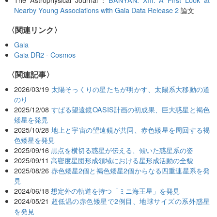
Nearby Young Associations with Gaia Data Release 2
論文
〈関連リンク〉
Gaia
Gaia DR2 - Cosmos
関連記事
2026/03/19
太陽そっくりの星たちが明かす、太陽系大移動の道
のり
2025/12/08
すばる望遠鏡OASIS計画の初成果、巨大惑星と褐色
矮星を発見
2025/10/28
地上と宇宙の望遠鏡が共同、赤色矮星を周回する褐
色矮星を発見
2025/09/16
黒点を横切る惑星が伝える、傾いた惑星系の姿
2025/09/11
高密度星団形成領域における星形成活動の全貌
2025/08/26
赤色矮星2個と褐色矮星2個からなる四重連星系を発
見
2024/06/18
想定外の軌道を持つ「ミニ海王星」を発見
2024/05/21
超低温の赤色矮星で2例目、地球サイズの系外惑星
を発見