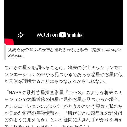
太陽近傍の星々の分布と運動を表した動画（提供：Carnegie
Science）
これらの星々を調べることは、将来の宇宙ミッションでア
ソシエーションの中から見つかるであろう惑星や惑星に似
た天体を理解することにもつながるかもしれない。
「NASAの系外惑星探査衛星『TESS』のような将来のミ
ッションで太陽近傍の恒星に系外惑星が見つかった場合、
アソシエーションのメンバーかどうかという観点で私たち
が集めた恒星の年齢情報が、『時代ごとに惑星系の進化は
どのように見えるか』という疑問に大きな手がかりを与え
てくれるかもしれません」（Fahertyさん）。