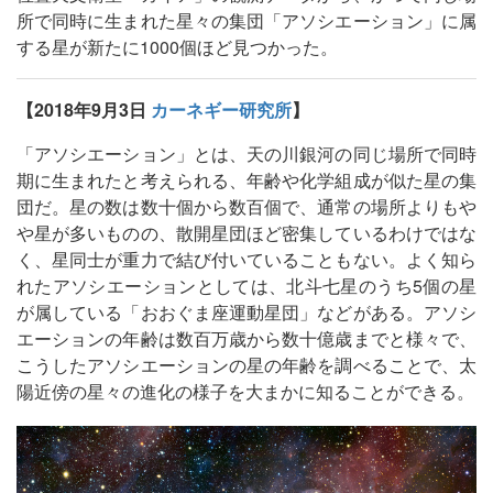
所で同時に生まれた星々の集団「アソシエーション」に属
する星が新たに1000個ほど見つかった。
【2018年9月3日
カーネギー研究所
】
「アソシエーション」とは、天の川銀河の同じ場所で同時
期に生まれたと考えられる、年齢や化学組成が似た星の集
団だ。星の数は数十個から数百個で、通常の場所よりもや
や星が多いものの、散開星団ほど密集しているわけではな
く、星同士が重力で結び付いていることもない。よく知ら
れたアソシエーションとしては、北斗七星のうち5個の星
が属している「おおぐま座運動星団」などがある。アソシ
エーションの年齢は数百万歳から数十億歳までと様々で、
こうしたアソシエーションの星の年齢を調べることで、太
陽近傍の星々の進化の様子を大まかに知ることができる。