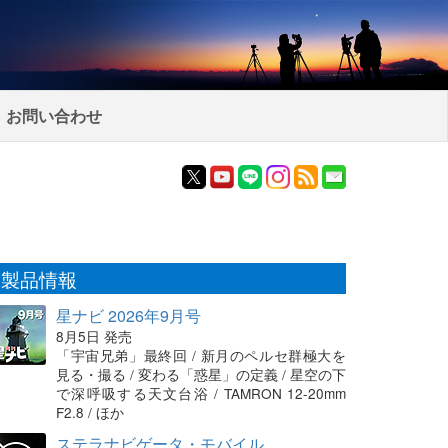
お問い合わせ
製品情報
星ナビ 2026年9月号
8月5日 発売
「宇宙兄弟」最終回 / 新月のペルセ群極大を
見る・撮る / 変わる「惑星」の定義 / 星空の下
で深呼吸する天文台浴 / TAMRON 12-20mm
F2.8 / ほか
ステラナビゲータ・モバイル