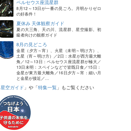
ペルセウス座流星群
8月12～13日が一番の見ごろ。月明かりゼロ
の好条件！
夏休み 天体観察ガイド
夏の大三角、天の川、流星群、星空撮影。初
級者向けの観察ガイド
8月の見どころ
金星（夕方～宵）、火星（未明～明け方）、
土星（宵～明け方）／2日：水星が西方最大離
角／12～13日：ペルセウス座流星群が極大／
13日未明：スペインなどで皆既日食／15日：
金星が東方最大離角／16日夕方～宵：細い月
と金星が接近／…
「
星空ガイド
」や「
特集一覧
」もご覧ください