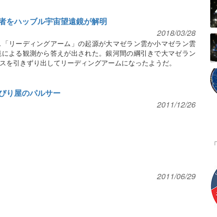
者をハッブル宇宙望遠鏡が解明
2018/03/28
ス「リーディングアーム」の起源が大マゼラン雲か小マゼラン雲
鏡による観測から答えが出された。銀河間の綱引きで大マゼラン
スを引きずり出してリーディングアームになったようだ。
びり屋のパルサー
2011/12/26
2011/06/29