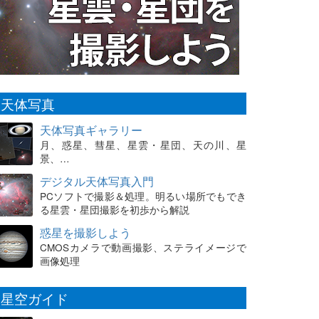
天体写真
天体写真ギャラリー
月、惑星、彗星、星雲・星団、天の川、星
景、…
デジタル天体写真入門
PCソフトで撮影＆処理。明るい場所でもでき
る星雲・星団撮影を初歩から解説
惑星を撮影しよう
CMOSカメラで動画撮影、ステライメージで
画像処理
星空ガイド