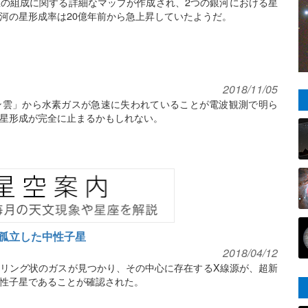
の組成に関する詳細なマップが作成され、2つの銀河における星
河の星形成率は20億年前から急上昇していたようだ。
2018/11/05
ン雲」から水素ガスが急速に失われていることが電波観測で明ら
星形成が完全に止まるかもしれない。
孤立した中性子星
2018/04/12
リング状のガスが見つかり、その中心に存在するX線源が、超新
性子星であることが確認された。