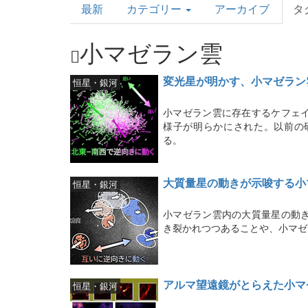
最新
カテゴリー
アーカイブ
タ
Topics
小マゼラン雲
変光星が明かす、小マゼラン
恒星・銀河
小マゼラン雲に存在するケフェ
様子が明らかにされた。以前の
る。
大質量星の動きが示唆する小
恒星・銀河
小マゼラン雲内の大質量星の動
き裂かれつつあることや、小マゼ
アルマ望遠鏡がとらえた小マ
恒星・銀河