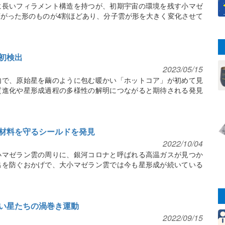
に長いフィラメント構造を持つが、初期宇宙の環境を残す小マゼ
がった形のものが4割ほどあり、分子雲が形を大きく変化させて
初検出
2023/05/15
内で、原始星を繭のように包む暖かい「ホットコア」が初めて見
質進化や星形成過程の多様性の解明につながると期待される発見
材料を守るシールドを発見
2022/10/04
小マゼラン雲の周りに、銀河コロナと呼ばれる高温ガスが見つか
出を防ぐおかげで、大小マゼラン雲では今も星形成が続いている
い星たちの渦巻き運動
2022/09/15