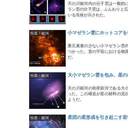
天の川銀河内の分子雲は一般的
ラン雲の分子雲は、ふんわりと広
いる兆候が示された。
小マゼラン雲にホットコアを
恒星・銀河
重元素量の少ない小マゼラン雲
つかった。昔の宇宙における物
だ。
大小マゼラン雲を包み、星の
恒星・銀河
天の川銀河の衛星銀河である大
った。この構造が星の材料の流
ようだ。
星団の星形成を引き起こす若
恒星・銀河