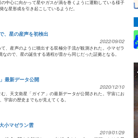
団の中心に向かって星やガスが渦を巻くように運動している様子
発な星形成を引き起こしているようだ。
で、星の産声を初検出
2022/09/02
めて、産声のように噴出する双極分子流が観測された。小マゼラ
環境なので、星の誕生する過程が昔から同じだった証拠となる。
ア」最新データ公開
2020/12/10
含む、天文衛星「ガイア」の最新データが公開された。宇宙にお
、宇宙の歴史までもが見えてくる。
大小マゼラン雲
2019/01/29