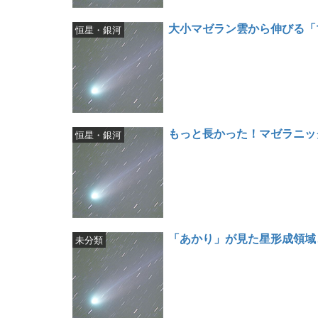
大小マゼラン雲から伸びる「
恒星・銀河
もっと長かった！マゼラニッ
恒星・銀河
「あかり」が見た星形成領域
未分類