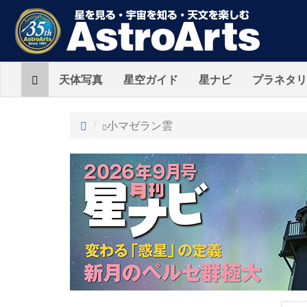
Home
天体写真
星空ガイド
星ナビ
プラネタリ
ト
小マゼラン雲
ッ
プ
AstroArts