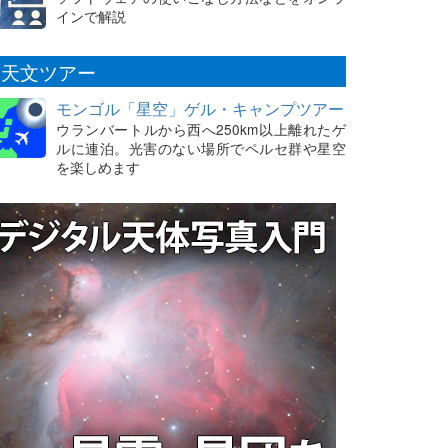
インで解説
天文ツアー
モンゴル「星空」ゲル・キャンプツアー
ウランバートルから西へ250km以上離れたゲ
ルに連泊。光害のない場所でペルセ群や星空
を楽しめます