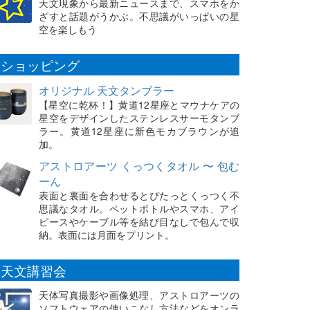
天文現象から最新ニュースまで、スマホをか
ざすと話題がうかぶ。不思議がいっぱいの星
空を楽しもう
ショッピング
オリジナル 天文タンブラー
【星空に乾杯！】黄道12星座とマウナケアの
星空をデザインしたステンレスサーモタンブ
ラー。黄道12星座に新色モカブラウンが追
加。
アストロアーツ くっつくタオル 〜 包む
ーん
表面と裏面を合わせるとぴたっとくっつく不
思議なタオル。ペットボトルやスマホ、アイ
ピースやケーブル等を結び目なしで包んで収
納。表面には月面をプリント。
天文講習会
天体写真撮影や画像処理、アストロアーツの
ソフトウェアの使いこなし方法などをオンラ