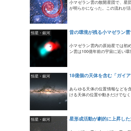
小マゼラン雲の散開星団で、星
が明らかになった。この流れが活
昔の環境が残る小マゼラン雲
恒星・銀河
小マゼラン雲内の原始星では初
ン雲は100億年前の宇宙に近い
18億個の天体を含む「ガイ
恒星・銀河
あらゆる天体の位置情報などを
ける天体の位置や動きだけでなく
星形成活動が劇的に上昇した
恒星・銀河