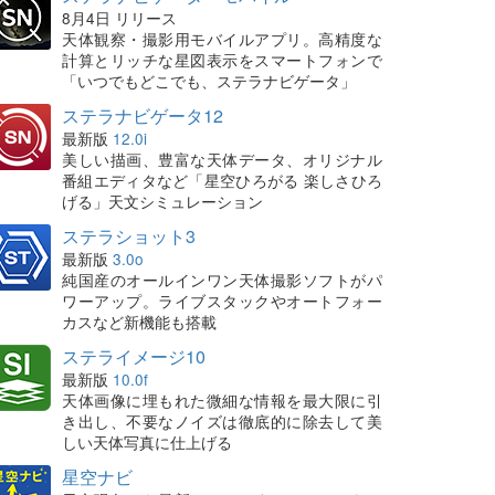
8月4日 リリース
天体観察・撮影用モバイルアプリ。高精度な
計算とリッチな星図表示をスマートフォンで
「いつでもどこでも、ステラナビゲータ」
ステラナビゲータ12
最新版
12.0i
美しい描画、豊富な天体データ、オリジナル
番組エディタなど「星空ひろがる 楽しさひろ
げる」天文シミュレーション
ステラショット3
最新版
3.0o
純国産のオールインワン天体撮影ソフトがパ
ワーアップ。ライブスタックやオートフォー
カスなど新機能も搭載
ステライメージ10
最新版
10.0f
天体画像に埋もれた微細な情報を最大限に引
き出し、不要なノイズは徹底的に除去して美
しい天体写真に仕上げる
星空ナビ