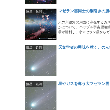
マゼラン雲同士の綱引きの勝
恒星・銀河
天の川銀河の周囲に存在するガ
かについて、ハッブル宇宙望遠
雲が勝利し、小マゼラン雲からガ
天文学者の興味を惹く、のん
恒星・銀河
星やガスを奪う大マゼラン雲
恒星・銀河