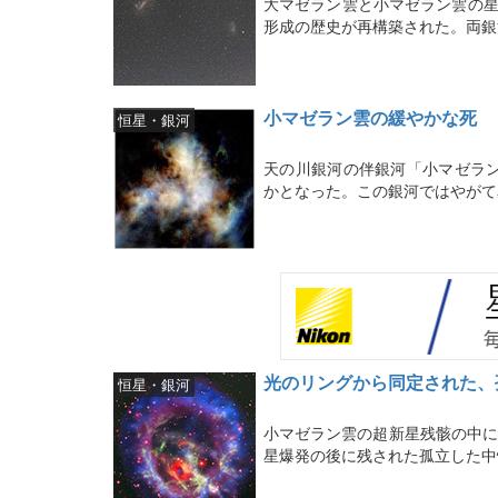
大マゼラン雲と小マゼラン雲の星
形成の歴史が再構築された。両銀
小マゼラン雲の緩やかな死
恒星・銀河
天の川銀河の伴銀河「小マゼラ
かとなった。この銀河ではやがて
光のリングから同定された、
恒星・銀河
小マゼラン雲の超新星残骸の中に
星爆発の後に残された孤立した中