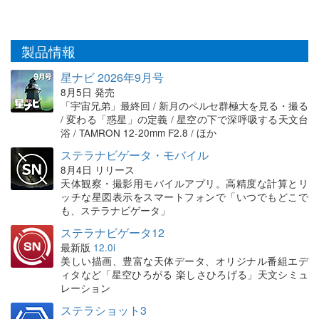
製品情報
星ナビ 2026年9月号
8月5日 発売
「宇宙兄弟」最終回 / 新月のペルセ群極大を見る・撮る
/ 変わる「惑星」の定義 / 星空の下で深呼吸する天文台
浴 / TAMRON 12-20mm F2.8 / ほか
ステラナビゲータ・モバイル
8月4日 リリース
天体観察・撮影用モバイルアプリ。高精度な計算とリ
ッチな星図表示をスマートフォンで「いつでもどこで
も、ステラナビゲータ」
ステラナビゲータ12
最新版
12.0i
美しい描画、豊富な天体データ、オリジナル番組エデ
ィタなど「星空ひろがる 楽しさひろげる」天文シミュ
レーション
ステラショット3