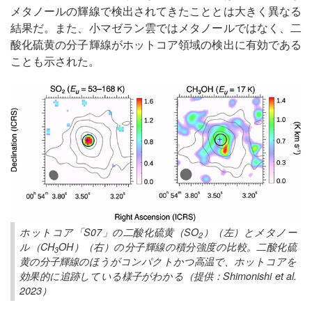
メタノールの輝線で検出されてきたこととは大きく異なる
結果だ。また、小マゼラン雲ではメタノールではなく、二
酸化硫黄の分子輝線がホットコア領域の検出に有効である
ことも示された。
ホットコア「S07」の二酸化硫黄（SO
）（左）とメタノー
2
ル（CH
OH）（右）の分子輝線の積分強度の比較。二酸化硫
3
黄の分子輝線のほうがコンパクトかつ高温で、ホットコアを
効果的に追跡している様子がわかる（提供：Shimonishi et al.
2023）