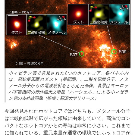
小マゼラン雲で発見された2つのホットコア。各パネル内
は、原始星周囲のダスト（星間塵）、二酸化硫黄分子、メタ
ノール分子からの電波放射をとらえた画像。背景はヨーロッ
パ宇宙機関の赤外線天文衛星「ハーシェル」による小マゼラ
ン雲の赤外線画像（提供：新潟大学リリース）
今回発見されたホットコアではどちらも、メタノール分子
は比較的低温で広がった領域に由来していて、高温でコン
パクトなホットコアからの寄与は非常に小さい。これまで
に知られている、重元素量が通常の環境ではホットコアが