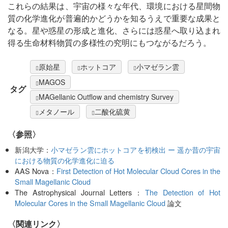
これらの結果は、宇宙の様々な年代、環境における星間物
質の化学進化が普遍的かどうかを知るうえで重要な成果と
なる。星や惑星の形成と進化、さらには惑星へ取り込まれ
得る生命材料物質の多様性の究明にもつながるだろう。
原始星
ホットコア
小マゼラン雲
MAGOS
タグ
MAGellanic Outflow and chemistry Survey
メタノール
二酸化硫黄
〈参照〉
新潟大学：
小マゼラン雲にホットコアを初検出 ー 遥か昔の宇宙
における物質の化学進化に迫る
AAS Nova：
First Detection of Hot Molecular Cloud Cores in the
Small Magellanic Cloud
The Astrophysical Journal Letters：
The Detection of Hot
Molecular Cores in the Small Magellanic Cloud
論文
〈関連リンク〉