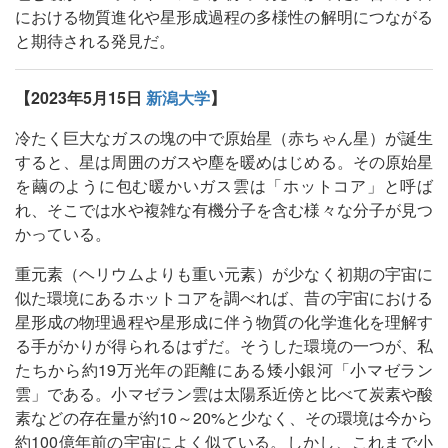
における物質進化や星形成過程の多様性の解明につながる
と期待される発見だ。
【2023年5月15日
新潟大学
】
冷たく巨大なガスの塊の中で原始星（赤ちゃん星）が誕生
すると、星は周囲のガスや塵を暖めはじめる。その原始星
を繭のように包む暖かいガス雲は「ホットコア」と呼ば
れ、そこでは水や複雑な有機分子を含む様々な分子が見つ
かっている。
重元素（ヘリウムよりも重い元素）が少なく初期の宇宙に
似た環境にあるホットコアを調べれば、昔の宇宙における
星形成の物理過程や星形成に伴う物質の化学進化を理解す
る手がかりが得られるはずだ。そうした環境の一つが、私
たちから約19万光年の距離にある矮小銀河「小マゼラン
雲」である。小マゼラン雲は太陽系近傍と比べて炭素や酸
素などの存在量が約10～20%と少なく、その環境は今から
約100億年前の宇宙によく似ている。しかし、これまで小