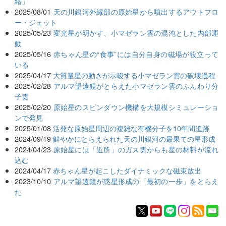
緒」
2025/08/01
天の川銀河外縁部の原始星から噴出するアウトフロ
ー・ジェット
2025/05/23
変光星が明かす、小マゼラン雲の混沌とした内部運
動
2025/05/16
赤ちゃん星の“食事”には自分自身の磁場が役立って
いる
2025/04/17
大質量星の動きが示唆する小マゼラン雲の破壊過程
2025/02/28
アルマ望遠鏡がとらえた小マゼラン雲のふんわり分
子雲
2025/02/20
原始星のスピンダウン機構を大規模シミュレーショ
ンで発見
2025/01/08
活発な原始星周辺の複雑な有機分子を10年間追跡
2024/09/19
鮮やかにとらえられた天の川銀河の最果ての星形成
2024/04/23
原始星には「近所」のガス雲からも星の材料が流れ
込む
2024/04/17
赤ちゃん星が起こしたダイナミックな磁束放出
2023/10/10
アルマ望遠鏡が惑星形成の「最初の一歩」をとらえ
た