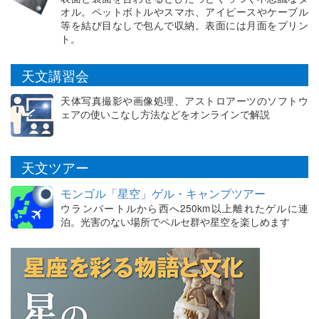
オル。ペットボトルやスマホ、アイピースやケーブル
等を結び目なしで包んで収納。表面には月面をプリン
ト。
天文講習会
天体写真撮影や画像処理、アストロアーツのソフトウ
ェアの使いこなし方法などをオンラインで解説
天文ツアー
モンゴル「星空」ゲル・キャンプツアー
ウランバートルから西へ250km以上離れたゲルに連
泊。光害のない場所でペルセ群や星空を楽しめます