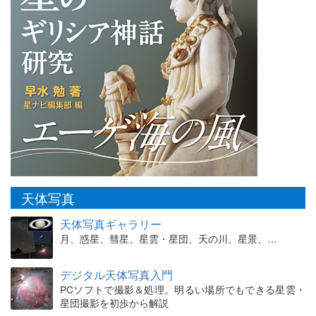
天体写真
天体写真ギャラリー
月、惑星、彗星、星雲・星団、天の川、星景、…
デジタル天体写真入門
PCソフトで撮影＆処理。明るい場所でもできる星雲・
星団撮影を初歩から解説