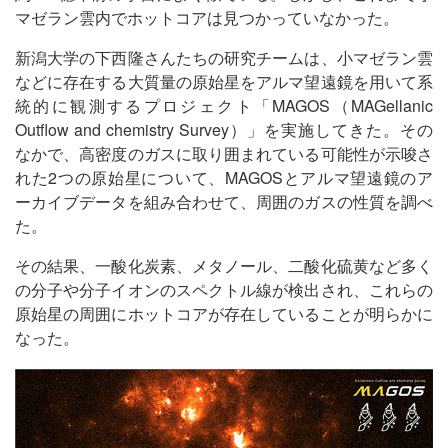
マゼラン雲内でホットコアは見つかっていなかった。
新潟大学の下西隆さんたちの研究チームは、小マゼラン雲
などに存在する大質量の原始星をアルマ望遠鏡を用いて系
統的に観測するプロジェクト「MAGOS（MAGellanic
Outflow and chemistry Survey）」を実施してきた。その
なかで、高密度のガスに取り囲まれている可能性が示唆さ
れた2つの原始星について、MAGOSとアルマ望遠鏡のア
ーカイブデータを組み合わせて、周囲のガスの性質を調べ
た。
その結果、一酸化炭素、メタノール、二酸化硫黄など多く
の分子や分子イオンのスペクトル線が検出され、これらの
原始星の周囲にホットコアが存在していることが明らかに
なった。