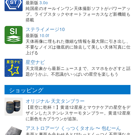
最新版
3.0o
純国産のオールインワン天体撮影ソフトがパワーアッ
プ。ライブスタックやオートフォーカスなど新機能も
搭載
ステライメージ10
最新版
10.0f
天体画像に埋もれた微細な情報を最大限に引き出し、
不要なノイズは徹底的に除去して美しい天体写真に仕
上げる
星空ナビ
天文現象から最新ニュースまで、スマホをかざすと話
題がうかぶ。不思議がいっぱいの星空を楽しもう
ショッピング
オリジナル 天文タンブラー
【星空に乾杯！】黄道12星座とマウナケアの星空をデ
ザインしたステンレスサーモタンブラー。黄道12星座
に新色モカブラウンが追加。
アストロアーツ くっつくタオル 〜 包むーん
表面と裏面を合わせるとぴたっとくっつく不思議なタ