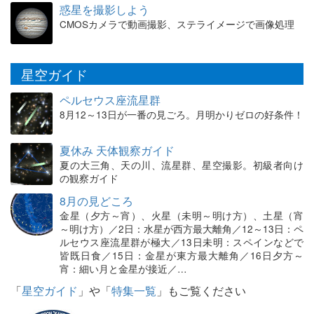
惑星を撮影しよう
CMOSカメラで動画撮影、ステライメージで画像処理
星空ガイド
ペルセウス座流星群
8月12～13日が一番の見ごろ。月明かりゼロの好条件！
夏休み 天体観察ガイド
夏の大三角、天の川、流星群、星空撮影。初級者向け
の観察ガイド
8月の見どころ
金星（夕方～宵）、火星（未明～明け方）、土星（宵
～明け方）／2日：水星が西方最大離角／12～13日：ペ
ルセウス座流星群が極大／13日未明：スペインなどで
皆既日食／15日：金星が東方最大離角／16日夕方～
宵：細い月と金星が接近／…
「
星空ガイド
」や「
特集一覧
」もご覧ください