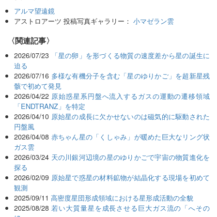
アルマ望遠鏡
アストロアーツ 投稿写真ギャラリー：
小マゼラン雲
関連記事
2026/07/23
「星の卵」を形づくる物質の速度差から星の誕生に
迫る
2026/07/16
多様な有機分子を含む「星のゆりかご」を超新星残
骸で初めて発見
2026/04/22
原始惑星系円盤へ流入するガスの運動の遷移領域
「ENDTRANZ」を特定
2026/04/10
原始星の成長に欠かせないのは磁気的に駆動された
円盤風
2026/04/08
赤ちゃん星の「くしゃみ」が暖めた巨大なリング状
ガス雲
2026/03/24
天の川銀河辺境の星のゆりかごで宇宙の物質進化を
探る
2026/02/09
原始星で惑星の材料鉱物が結晶化する現場を初めて
観測
2025/09/11
高密度星団形成領域における星形成活動の全貌
2025/08/28
若い大質量星を成長させる巨大ガス流の「へその