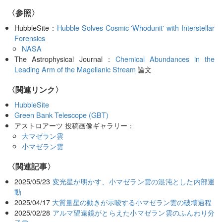
〈参照〉
HubbleSite：
Hubble Solves Cosmic 'Whodunit' with Interstellar
Forensics
NASA
The Astrophysical Journal：
Chemical Abundances in the
Leading Arm of the Magellanic Stream
論文
〈関連リンク〉
HubbleSite
Green Bank Telescope (GBT)
アストロアーツ 投稿画像ギャラリー：
大マゼラン雲
小マゼラン雲
関連記事
2025/05/23
変光星が明かす、小マゼラン雲の混沌とした内部運
動
2025/04/17
大質量星の動きが示唆する小マゼラン雲の破壊過程
2025/02/28
アルマ望遠鏡がとらえた小マゼラン雲のふんわり分