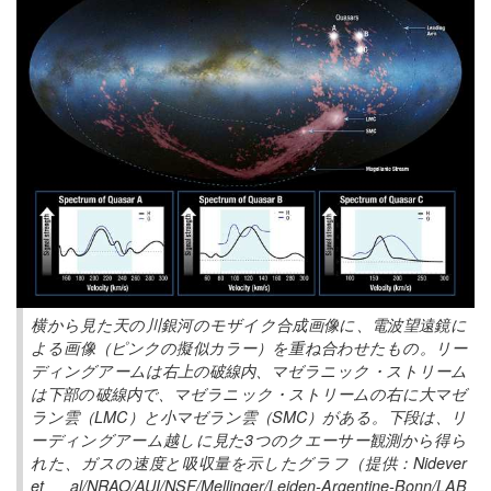
横から見た天の川銀河のモザイク合成画像に、電波望遠鏡に
よる画像（ピンクの擬似カラー）を重ね合わせたもの。リー
ディングアームは右上の破線内、マゼラニック・ストリーム
は下部の破線内で、マゼラニック・ストリームの右に大マゼ
ラン雲（LMC）と小マゼラン雲（SMC）がある。下段は、リ
ーディングアーム越しに見た3つのクエーサー観測から得ら
れた、ガスの速度と吸収量を示したグラフ（提供：Nidever
et al/NRAO/AUI/NSF/Mellinger/Leiden-Argentine-Bonn/LAB