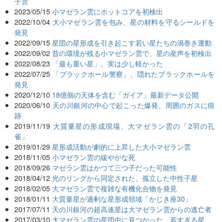
子雲
2023/05/15
小マゼラン雲にホットコアを初検出
2022/10/04
大小マゼラン雲を包み、星の材料を守るシールドを
発見
2022/09/15
星団の星形成を引き起こす若い星たちの渦巻き運動
2022/09/02
昔の環境が残る小マゼラン雲で、星の産声を初検出
2022/08/23
「最も重い星」、実は少し軽かった
2022/07/25
「ブラックホール警察」、隠れたブラックホールを
発見
2020/12/10
18億個の天体を含む「ガイア」最新データ公開
2020/06/10
天の川銀河の中心で起こった爆発、周囲のガスに痕
跡
2019/11/19
大質量星の形成現場、大マゼラン雲の「2羽の孔
雀」
2019/01/29
星形成活動が劇的に上昇した大小マゼラン雲
2018/11/05
小マゼラン雲の緩やかな死
2018/09/26
マゼラン雲はかつて三つ子だった可能性
2018/04/12
光のリングから同定された、孤立した中性子星
2018/02/05
大マゼラン雲で複雑な有機化合物を発見
2018/01/11
大質量星が過剰な星形成領域「かじき座30」
2017/07/11
天の川銀河の超高速星は大マゼラン雲からの逃亡者
2017/03/10
大マゼラン雲の星団中に見つかった、若すぎる星