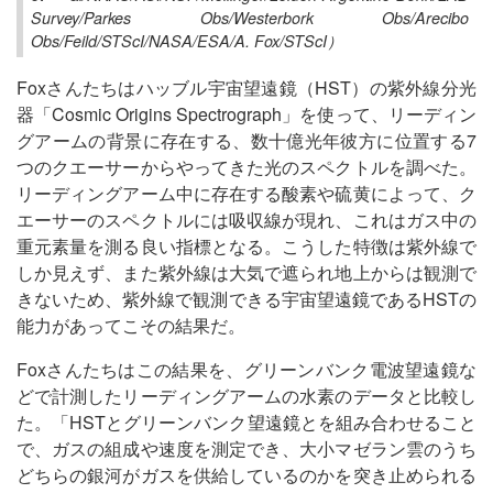
Survey/Parkes Obs/Westerbork Obs/Arecibo
Obs/Feild/STScI/NASA/ESA/A. Fox/STScI）
Foxさんたちはハッブル宇宙望遠鏡（HST）の紫外線分光
器「Cosmic Origins Spectrograph」を使って、リーディン
グアームの背景に存在する、数十億光年彼方に位置する7
つのクエーサーからやってきた光のスペクトルを調べた。
リーディングアーム中に存在する酸素や硫黄によって、ク
エーサーのスペクトルには吸収線が現れ、これはガス中の
重元素量を測る良い指標となる。こうした特徴は紫外線で
しか見えず、また紫外線は大気で遮られ地上からは観測で
きないため、紫外線で観測できる宇宙望遠鏡であるHSTの
能力があってこその結果だ。
Foxさんたちはこの結果を、グリーンバンク電波望遠鏡な
どで計測したリーディングアームの水素のデータと比較し
た。「HSTとグリーンバンク望遠鏡とを組み合わせること
で、ガスの組成や速度を測定でき、大小マゼラン雲のうち
どちらの銀河がガスを供給しているのかを突き止められる