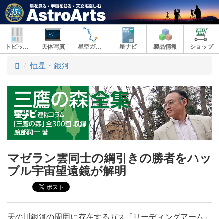
トピックス
天体写真
星空ガイド
星ナビ
製品情報
ショップ
ト
恒星・銀河
ッ
プ
マゼラン雲同士の綱引きの勝者をハッ
ブル宇宙望遠鏡が解明
天の川銀河の周囲に存在するガス「リーディングアーム」