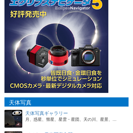
天体写真
天体写真ギャラリー
月、惑星、彗星、星雲・星団、天の川、星景、…