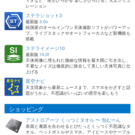
レーション
ステラショット3
最新版
3.0o
純国産のオールインワン天体撮影ソフトがパワーアッ
プ。ライブスタックやオートフォーカスなど新機能も
搭載
ステライメージ10
最新版
10.0f
天体画像に埋もれた微細な情報を最大限に引き出し、
不要なノイズは徹底的に除去して美しい天体写真に仕
上げる
星空ナビ
天文現象から最新ニュースまで、スマホをかざすと話
題がうかぶ。不思議がいっぱいの星空を楽しもう
ショッピング
アストロアーツ くっつくタオル 〜 包むーん
表面と裏面を合わせるとぴたっとくっつく不思議なタ
オル。ペットボトルやスマホ、アイピースやケーブル