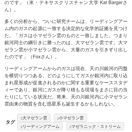
のです」（米・テキサスクリスチャン大学 Kat Bargerさ
ん）。
多くの分析から、ついに研究チームは、リーディングアー
ム内のガスの起源に一致する決定的な化学的証拠を見つけ
た。「ガスは小マゼラン雲のものと一致しました。つまり
銀河同士の綱引きに勝ったのは、大マゼラン雲です。大マ
ゼラン雲が小マゼラン雲から、大量のガスを引きずり出し
たのです」（Foxさん）。
リーディングアームからのガスは現在、天の川銀河の円盤
を横切りつつある。どのようにしてガスが銀河内に取り込
まれ星形成が促進されるのかに関する重要なケーススタデ
ィーであり、銀河にガスが降り積もる現場をまさに目の当
たりにしている状況だ。将来、天の川銀河内に小マゼラン
雲由来の物質を含む惑星系も誕生するかもしれない。
大マゼラン雲
小マゼラン雲
タグ
リーディングアーム
マゼラニック・ストリーム