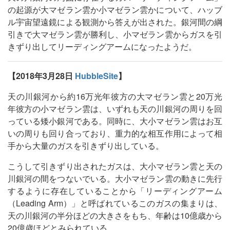
の起源が大マゼラン雲か小マゼラン雲かについて、ハッブ
ル宇宙望遠鏡による観測から答えが出された。銀河間の綱
引きで大マゼラン雲が勝利し、小マゼラン雲からガスを引
きずり出してリーディングアームになったようだ。
【2018年3月28日
HubbleSite
】
天の川銀河から約16万光年彼方の大マゼラン雲と20万光
年彼方の小マゼラン雲は、いずれも天の川銀河の周りを回
っている矮小銀河である。同時に、大小マゼラン雲はお互
いの周りも回り合っており、重力的な相互作用によって相
手から大量のガスを引きずり出している。
こうして引きずり出されたガスは、大小マゼラン雲と天の
川銀河の間をつないでいる。大小マゼラン雲の動きに先行
するように存在していることから「リーディングアーム
（Leading Arm）」と呼ばれているこのガスの集まりは、
天の川銀河の半分ほどの大きさをもち、年齢は10億歳から
20億歳ほどとみられている。