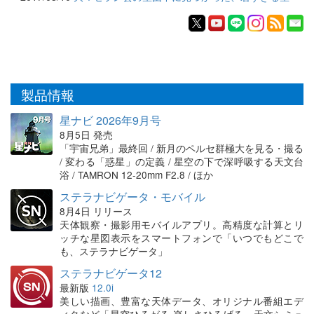
製品情報
星ナビ 2026年9月号
8月5日 発売
「宇宙兄弟」最終回 / 新月のペルセ群極大を見る・撮る
/ 変わる「惑星」の定義 / 星空の下で深呼吸する天文台
浴 / TAMRON 12-20mm F2.8 / ほか
ステラナビゲータ・モバイル
8月4日 リリース
天体観察・撮影用モバイルアプリ。高精度な計算とリ
ッチな星図表示をスマートフォンで「いつでもどこで
も、ステラナビゲータ」
ステラナビゲータ12
最新版
12.0i
美しい描画、豊富な天体データ、オリジナル番組エデ
ィタなど「星空ひろがる 楽しさひろげる」天文シミュ