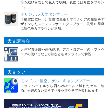
等を結び目なしで包んで収納。表面には月面をプリン
ト。
オリジナル 天文タンブラー
【星空に乾杯！】黄道12星座とマウナケアの星空をデ
ザインしたステンレスサーモタンブラー。黄道12星座
に新色モカブラウンが追加。
天文講習会
天体写真撮影や画像処理、アストロアーツのソフトウ
ェアの使いこなし方法などをオンラインで解説
天文ツアー
モンゴル「星空」ゲル・キャンプツアー
ウランバートルから西へ250km以上離れたゲルに連
泊。光害のない場所でペルセ群や星空を楽しめます