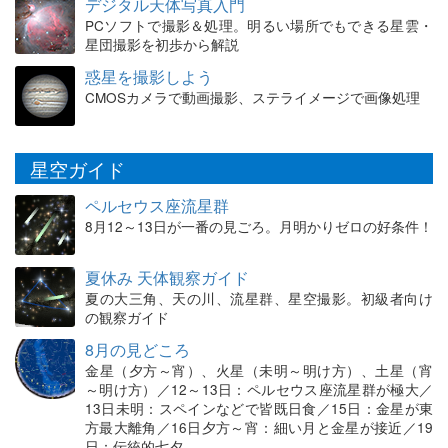
デジタル天体写真入門
PCソフトで撮影＆処理。明るい場所でもできる星雲・
星団撮影を初歩から解説
惑星を撮影しよう
CMOSカメラで動画撮影、ステライメージで画像処理
星空ガイド
ペルセウス座流星群
8月12～13日が一番の見ごろ。月明かりゼロの好条件！
夏休み 天体観察ガイド
夏の大三角、天の川、流星群、星空撮影。初級者向け
の観察ガイド
8月の見どころ
金星（夕方～宵）、火星（未明～明け方）、土星（宵
～明け方）／12～13日：ペルセウス座流星群が極大／
13日未明：スペインなどで皆既日食／15日：金星が東
方最大離角／16日夕方～宵：細い月と金星が接近／19
日：伝統的七夕