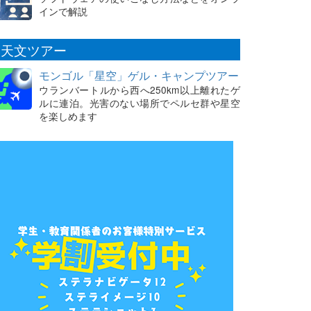
インで解説
天文ツアー
モンゴル「星空」ゲル・キャンプツアー
ウランバートルから西へ250km以上離れたゲ
ルに連泊。光害のない場所でペルセ群や星空
を楽しめます