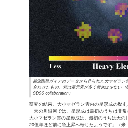
観測衛星ガイアのデータから作られた大マゼラン
合わせたもの。紫は重元素が多く黄色は少ない（提供：David Nide
SDSS collaboration）
研究の結果、大小マゼラン雲内の星形成の歴史
「天の川銀河では、星形成は最初のうちは非常
大小マゼラン雲の星形成は、最初のうちは天の川
20億年ほど前に急上昇へ転じたようです」（米・ユタ大学