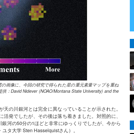
雲の画像に、今回の研究で得られた星の重元素量マップを重ね
ver (NOAO/Montana State University) and the
が天の川銀河とは完全に異なっていることが示された。
に活発でしたが、その後は落ち着きました。対照的に、
銀河の50分の1ほどと非常にゆっくりでしたが、今から
 Sten Hasselquistさん）。