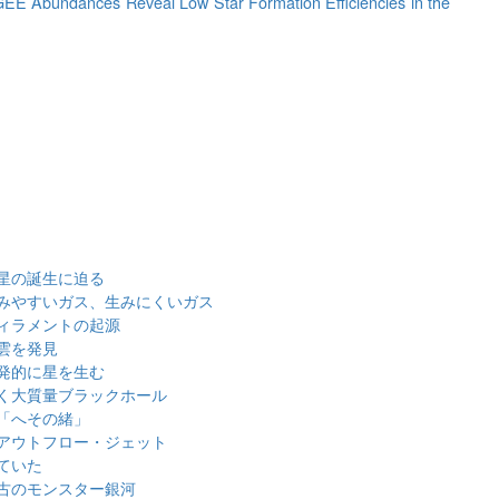
EE Abundances Reveal Low Star Formation Efficiencies in the
星の誕生に迫る
みやすいガス、生みにくいガス
ィラメントの起源
雲を発見
発的に星を生む
く大質量ブラックホール
「へその緒」
アウトフロー・ジェット
ていた
古のモンスター銀河