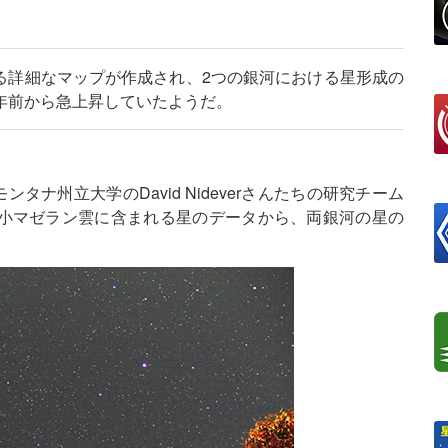
る詳細なマップが作成され、2つの銀河における星形成の
年前から急上昇していたようだ。
タナ州立大学のDavid Nideverさんたちの研究チーム
小マゼラン雲に含まれる星のデータから、両銀河の星の