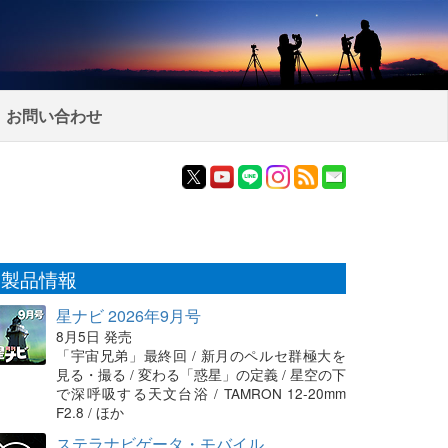
お問い合わせ
製品情報
星ナビ 2026年9月号
8月5日 発売
「宇宙兄弟」最終回 / 新月のペルセ群極大を
見る・撮る / 変わる「惑星」の定義 / 星空の下
で深呼吸する天文台浴 / TAMRON 12-20mm
F2.8 / ほか
ステラナビゲータ・モバイル