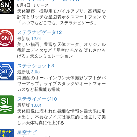
8月4日 リリース
天体観察・撮影用モバイルアプリ。高精度な
計算とリッチな星図表示をスマートフォンで
「いつでもどこでも、ステラナビゲータ」
ステラナビゲータ12
最新版
12.0i
美しい描画、豊富な天体データ、オリジナル
番組エディタなど「星空ひろがる 楽しさひろ
げる」天文シミュレーション
ステラショット3
最新版
3.0o
純国産のオールインワン天体撮影ソフトがパ
ワーアップ。ライブスタックやオートフォー
カスなど新機能も搭載
ステライメージ10
最新版
10.0f
天体画像に埋もれた微細な情報を最大限に引
き出し、不要なノイズは徹底的に除去して美
しい天体写真に仕上げる
星空ナビ