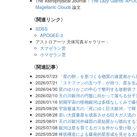
The Astrophysical Journal：
The Lazy Giants: APOG
Magellanic Clouds
論文
〈関連リンク〉
SDSS
APOGEE-2
アストロアーツ 天体写真ギャラリー：
大マゼラン雲
小マゼラン雲
関連記事
2026/07/23
「星の卵」を形づくる物質の速度差から
2026/07/21
「ステファンの五つ子」が持つ、星を生
2026/04/30
星のゆりかごの中心で整列する放射状フ
2026/02/10
天の川銀河の円盤に向かって落ちる分子
2026/01/16
初期宇宙の怪物銀河は多様なしくみで爆
2025/09/26
宇宙最遠方の「死にゆく巨大銀河」で輝
2025/08/28
若い大質量星を成長させる巨大ガス流の
2025/08/01
天の川銀河外縁部の原始星から噴出する
2025/07/08
銀河は星を育てるガスを外から受け取っ
2025/05/28
棒状構造による爆発的星形成を見せる太