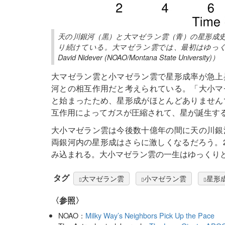
天の川銀河（黒）と大マゼラン雲（青）の星形成
り続けている。大マゼラン雲では、最初はゆっく
David Nidever (NOAO/Montana State University)）
大マゼラン雲と小マゼラン雲で星形成率が急上
河との相互作用だと考えられている。「大小マ
と始まったため、星形成がほとんどありません
互作用によってガスが圧縮されて、星が誕生するよ
大小マゼラン雲は今後数十億年の間に天の川銀
両銀河内の星形成はさらに激しくなるだろう。
み込まれる。大小マゼラン雲の一生はゆっくり
タグ
大マゼラン雲
小マゼラン雲
星形
〈参照〉
NOAO：
Milky Way’s Neighbors Pick Up the Pace