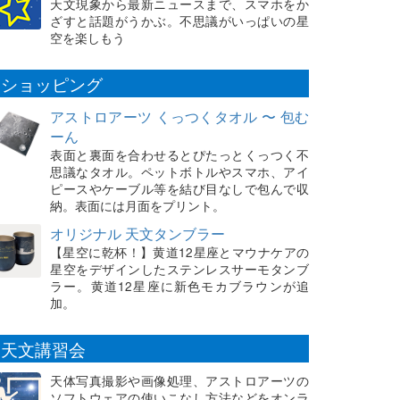
天文現象から最新ニュースまで、スマホをか
ざすと話題がうかぶ。不思議がいっぱいの星
空を楽しもう
ショッピング
アストロアーツ くっつくタオル 〜 包む
ーん
表面と裏面を合わせるとぴたっとくっつく不
思議なタオル。ペットボトルやスマホ、アイ
ピースやケーブル等を結び目なしで包んで収
納。表面には月面をプリント。
オリジナル 天文タンブラー
【星空に乾杯！】黄道12星座とマウナケアの
星空をデザインしたステンレスサーモタンブ
ラー。黄道12星座に新色モカブラウンが追
加。
天文講習会
天体写真撮影や画像処理、アストロアーツの
ソフトウェアの使いこなし方法などをオンラ