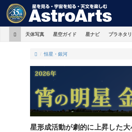
Home
天体写真
星空ガイド
星ナビ
プラネタリ
ト
恒星・銀河
ッ
プ
星形成活動が劇的に上昇した大