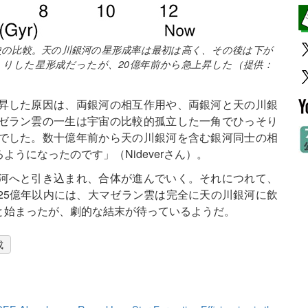
史の比較。天の川銀河の星形成率は最初は高く、その後は下が
りした星形成だったが、20億年前から急上昇した（提供：
昇した原因は、両銀河の相互作用や、両銀河と天の川銀
ゼラン雲の一生は宇宙の比較的孤立した一角でひっそり
でした。数十億年前から天の川銀河を含む銀河同士の相
うになったのです」（Nideverさん）。
河へと引き込まれ、合体が進んでいく。それにつれて、
25億年以内には、大マゼラン雲は完全に天の川銀河に飲
と始まったが、劇的な結末が待っているようだ。
成