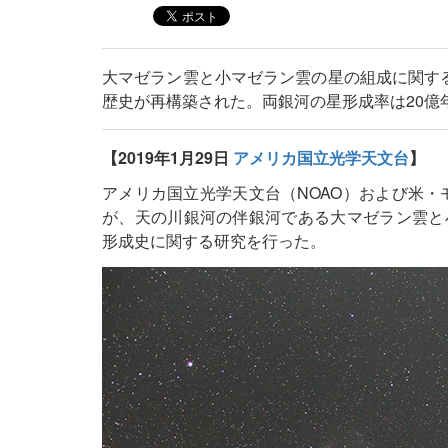
大マゼラン雲と小マゼラン雲の星の組成に関す
歴史が再構築された。両銀河の星形成率は20億
【2019年1月29日
アメリカ国立光学天文台
】
アメリカ国立光学天文台（NOAO）および米・モン
が、天の川銀河の伴銀河である大マゼラン雲と
形成史に関する研究を行った。