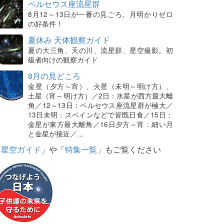
ペルセウス座流星群
8月12～13日が一番の見ごろ。月明かりゼロ
の好条件！
夏休み 天体観察ガイド
夏の大三角、天の川、流星群、星空撮影。初
級者向けの観察ガイド
8月の見どころ
金星（夕方～宵）、火星（未明～明け方）、
土星（宵～明け方）／2日：水星が西方最大離
角／12～13日：ペルセウス座流星群が極大／
13日未明：スペインなどで皆既日食／15日：
金星が東方最大離角／16日夕方～宵：細い月
と金星が接近／…
「
星空ガイド
」や「
特集一覧
」もご覧ください