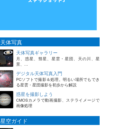
天体写真
天体写真ギャラリー
月、惑星、彗星、星雲・星団、天の川、星
景、…
デジタル天体写真入門
PCソフトで撮影＆処理。明るい場所でもでき
る星雲・星団撮影を初歩から解説
惑星を撮影しよう
CMOSカメラで動画撮影、ステライメージで
画像処理
星空ガイド