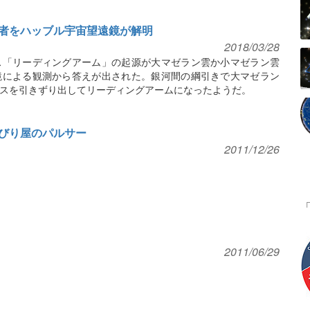
者をハッブル宇宙望遠鏡が解明
2018/03/28
ス「リーディングアーム」の起源が大マゼラン雲か小マゼラン雲
鏡による観測から答えが出された。銀河間の綱引きで大マゼラン
スを引きずり出してリーディングアームになったようだ。
びり屋のパルサー
2011/12/26
2011/06/29