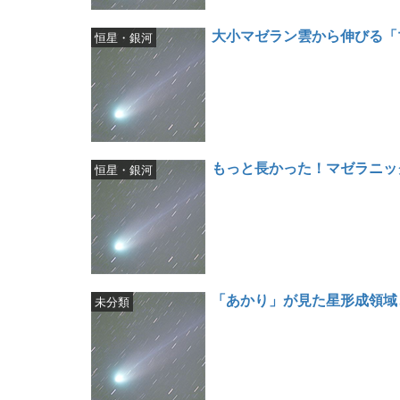
大小マゼラン雲から伸びる「
恒星・銀河
もっと長かった！マゼラニッ
恒星・銀河
「あかり」が見た星形成領域
未分類