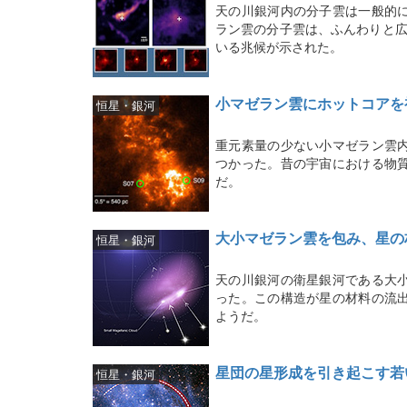
天の川銀河内の分子雲は一般的
ラン雲の分子雲は、ふんわりと広
いる兆候が示された。
小マゼラン雲にホットコアを
恒星・銀河
重元素量の少ない小マゼラン雲
つかった。昔の宇宙における物
だ。
大小マゼラン雲を包み、星の
恒星・銀河
天の川銀河の衛星銀河である大
った。この構造が星の材料の流
ようだ。
星団の星形成を引き起こす若
恒星・銀河