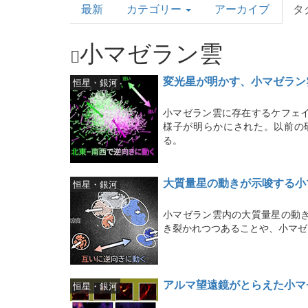
最新
カテゴリー
アーカイブ
タ
Topics
小マゼラン雲
変光星が明かす、小マゼラン
恒星・銀河
小マゼラン雲に存在するケフェ
様子が明らかにされた。以前の
る。
大質量星の動きが示唆する小
恒星・銀河
小マゼラン雲内の大質量星の動
き裂かれつつあることや、小マゼ
アルマ望遠鏡がとらえた小マ
恒星・銀河