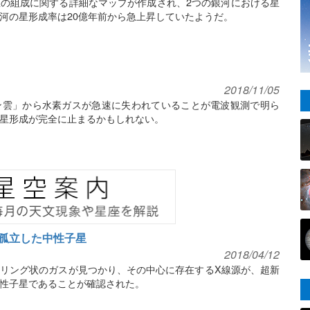
の組成に関する詳細なマップが作成され、2つの銀河における星
河の星形成率は20億年前から急上昇していたようだ。
2018/11/05
ン雲」から水素ガスが急速に失われていることが電波観測で明ら
星形成が完全に止まるかもしれない。
孤立した中性子星
2018/04/12
リング状のガスが見つかり、その中心に存在するX線源が、超新
性子星であることが確認された。