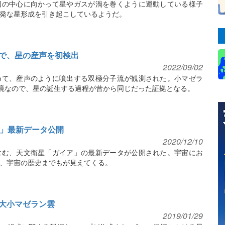
団の中心に向かって星やガスが渦を巻くように運動している様子
発な星形成を引き起こしているようだ。
で、星の産声を初検出
2022/09/02
めて、産声のように噴出する双極分子流が観測された。小マゼラ
環境なので、星の誕生する過程が昔から同じだった証拠となる。
ア」最新データ公開
2020/12/10
含む、天文衛星「ガイア」の最新データが公開された。宇宙にお
、宇宙の歴史までもが見えてくる。
大小マゼラン雲
2019/01/29