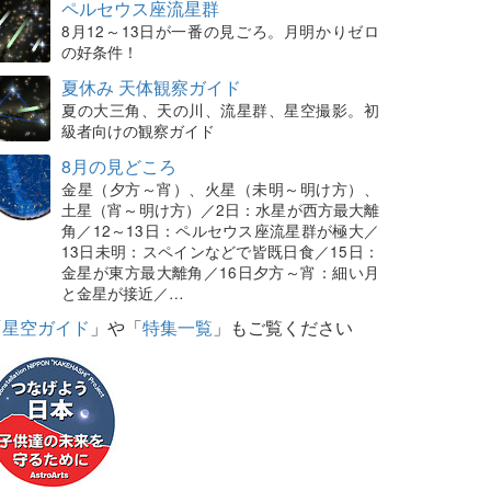
ペルセウス座流星群
8月12～13日が一番の見ごろ。月明かりゼロ
の好条件！
夏休み 天体観察ガイド
夏の大三角、天の川、流星群、星空撮影。初
級者向けの観察ガイド
8月の見どころ
金星（夕方～宵）、火星（未明～明け方）、
土星（宵～明け方）／2日：水星が西方最大離
角／12～13日：ペルセウス座流星群が極大／
13日未明：スペインなどで皆既日食／15日：
金星が東方最大離角／16日夕方～宵：細い月
と金星が接近／…
「
星空ガイド
」や「
特集一覧
」もご覧ください