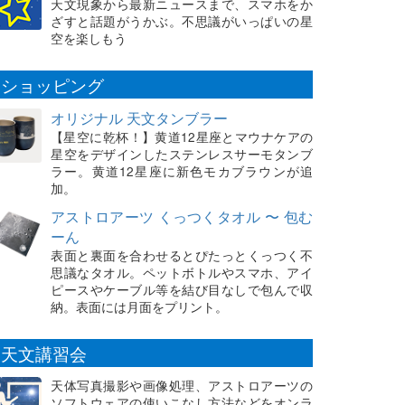
天文現象から最新ニュースまで、スマホをか
ざすと話題がうかぶ。不思議がいっぱいの星
空を楽しもう
ショッピング
オリジナル 天文タンブラー
【星空に乾杯！】黄道12星座とマウナケアの
星空をデザインしたステンレスサーモタンブ
ラー。黄道12星座に新色モカブラウンが追
加。
アストロアーツ くっつくタオル 〜 包む
ーん
表面と裏面を合わせるとぴたっとくっつく不
思議なタオル。ペットボトルやスマホ、アイ
ピースやケーブル等を結び目なしで包んで収
納。表面には月面をプリント。
天文講習会
天体写真撮影や画像処理、アストロアーツの
ソフトウェアの使いこなし方法などをオンラ