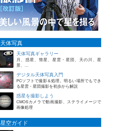
天体写真
天体写真ギャラリー
月、惑星、彗星、星雲・星団、天の川、星
景、…
デジタル天体写真入門
PCソフトで撮影＆処理。明るい場所でもでき
る星雲・星団撮影を初歩から解説
惑星を撮影しよう
CMOSカメラで動画撮影、ステライメージで
画像処理
星空ガイド