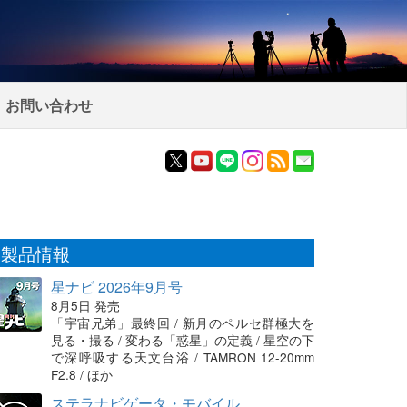
お問い合わせ
製品情報
星ナビ 2026年9月号
8月5日 発売
「宇宙兄弟」最終回 / 新月のペルセ群極大を
見る・撮る / 変わる「惑星」の定義 / 星空の下
で深呼吸する天文台浴 / TAMRON 12-20mm
F2.8 / ほか
ステラナビゲータ・モバイル