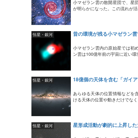
小マゼラン雲の散開星団で、星
が明らかになった。この流れが活
昔の環境が残る小マゼラン雲
恒星・銀河
小マゼラン雲内の原始星では初
ン雲は100億年前の宇宙に近い
18億個の天体を含む「ガイ
恒星・銀河
あらゆる天体の位置情報などを
ける天体の位置や動きだけでなく
星形成活動が劇的に上昇した
恒星・銀河