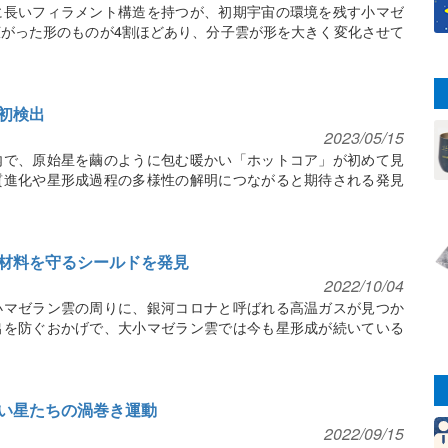
に長いフィラメント構造を持つが、初期宇宙の環境を残す小マゼ
がった形のものが4割ほどあり、分子雲が形を大きく変化させて
初検出
2023/05/15
内で、原始星を繭のように包む暖かい「ホットコア」が初めて見
質進化や星形成過程の多様性の解明につながると期待される発見
材料を守るシールドを発見
2022/10/04
小マゼラン雲の周りに、銀河コロナと呼ばれる高温ガスが見つか
出を防ぐおかげで、大小マゼラン雲では今も星形成が続いている
い星たちの渦巻き運動
2022/09/15