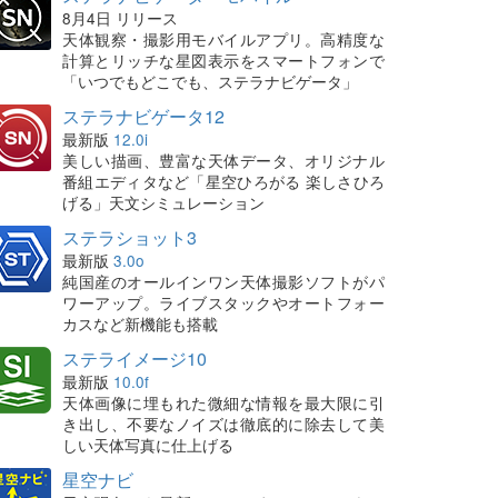
8月4日 リリース
天体観察・撮影用モバイルアプリ。高精度な
計算とリッチな星図表示をスマートフォンで
「いつでもどこでも、ステラナビゲータ」
ステラナビゲータ12
最新版
12.0i
美しい描画、豊富な天体データ、オリジナル
番組エディタなど「星空ひろがる 楽しさひろ
げる」天文シミュレーション
ステラショット3
最新版
3.0o
純国産のオールインワン天体撮影ソフトがパ
ワーアップ。ライブスタックやオートフォー
カスなど新機能も搭載
ステライメージ10
最新版
10.0f
天体画像に埋もれた微細な情報を最大限に引
き出し、不要なノイズは徹底的に除去して美
しい天体写真に仕上げる
星空ナビ