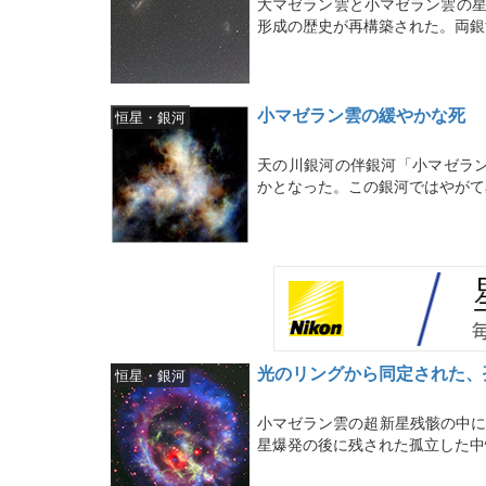
大マゼラン雲と小マゼラン雲の星
形成の歴史が再構築された。両銀
小マゼラン雲の緩やかな死
恒星・銀河
天の川銀河の伴銀河「小マゼラ
かとなった。この銀河ではやがて
光のリングから同定された、
恒星・銀河
小マゼラン雲の超新星残骸の中に
星爆発の後に残された孤立した中