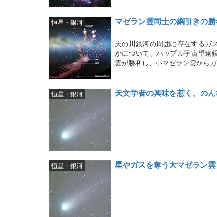
マゼラン雲同士の綱引きの勝
恒星・銀河
天の川銀河の周囲に存在するガ
かについて、ハッブル宇宙望遠
雲が勝利し、小マゼラン雲からガ
天文学者の興味を惹く、のん
恒星・銀河
星やガスを奪う大マゼラン雲
恒星・銀河