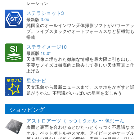
レーション
ステラショット3
最新版
3.0o
純国産のオールインワン天体撮影ソフトがパワーアッ
プ。ライブスタックやオートフォーカスなど新機能も
搭載
ステライメージ10
最新版
10.0f
天体画像に埋もれた微細な情報を最大限に引き出し、
不要なノイズは徹底的に除去して美しい天体写真に仕
上げる
星空ナビ
天文現象から最新ニュースまで、スマホをかざすと話
題がうかぶ。不思議がいっぱいの星空を楽しもう
ショッピング
アストロアーツ くっつくタオル 〜 包むーん
表面と裏面を合わせるとぴたっとくっつく不思議なタ
オル。ペットボトルやスマホ、アイピースやケーブル
等を結び目なしで包んで収納。表面には月面をプリン