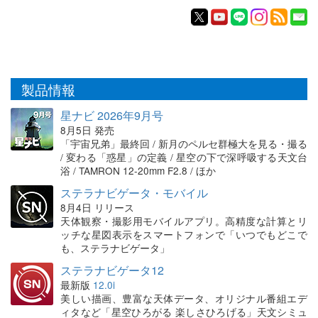
製品情報
星ナビ 2026年9月号
8月5日 発売
「宇宙兄弟」最終回 / 新月のペルセ群極大を見る・撮る
/ 変わる「惑星」の定義 / 星空の下で深呼吸する天文台
浴 / TAMRON 12-20mm F2.8 / ほか
ステラナビゲータ・モバイル
8月4日 リリース
天体観察・撮影用モバイルアプリ。高精度な計算とリ
ッチな星図表示をスマートフォンで「いつでもどこで
も、ステラナビゲータ」
ステラナビゲータ12
最新版
12.0i
美しい描画、豊富な天体データ、オリジナル番組エデ
ィタなど「星空ひろがる 楽しさひろげる」天文シミュ