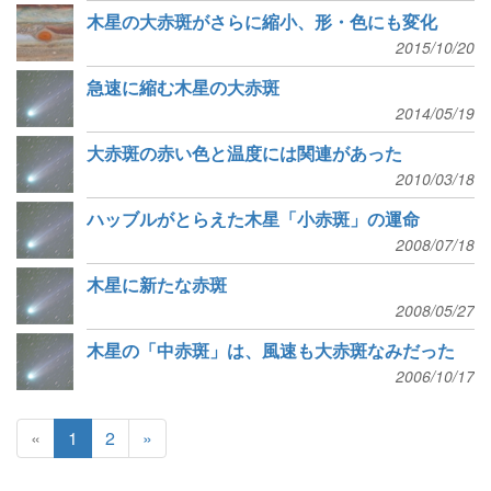
木星の大赤斑がさらに縮小、形・色にも変化
2015/10/20
急速に縮む木星の大赤斑
2014/05/19
大赤斑の赤い色と温度には関連があった
2010/03/18
ハッブルがとらえた木星「小赤斑」の運命
2008/07/18
木星に新たな赤斑
2008/05/27
木星の「中赤斑」は、風速も大赤斑なみだった
2006/10/17
«
1
2
»