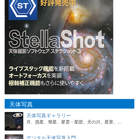
天体写真
天体写真ギャラリー
月、惑星、彗星、星雲・星団、天の川、星景、…
デジタル天体写真入門