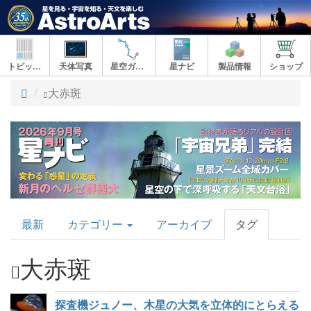
トピックス
天体写真
星空ガイド
星ナビ
製品情報
ショップ
ト
大赤斑
ッ
プ
AstroArts
最新
カテゴリー
アーカイブ
タグ
Topics
大赤斑
探査機ジュノー、木星の大気を立体的にとらえる