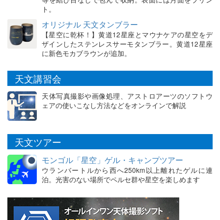
ト。
オリジナル 天文タンブラー
【星空に乾杯！】黄道12星座とマウナケアの星空をデ
ザインしたステンレスサーモタンブラー。黄道12星座
に新色モカブラウンが追加。
天文講習会
天体写真撮影や画像処理、アストロアーツのソフトウ
ェアの使いこなし方法などをオンラインで解説
天文ツアー
モンゴル「星空」ゲル・キャンプツアー
ウランバートルから西へ250km以上離れたゲルに連
泊。光害のない場所でペルセ群や星空を楽しめます