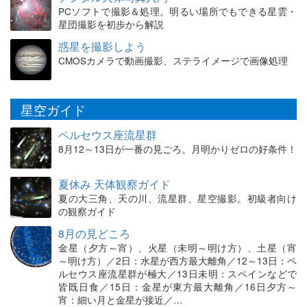
PCソフトで撮影＆処理。明るい場所でもできる星雲・
星団撮影を初歩から解説
惑星を撮影しよう
CMOSカメラで動画撮影、ステライメージで画像処理
星空ガイド
ペルセウス座流星群
8月12～13日が一番の見ごろ。月明かりゼロの好条件！
夏休み 天体観察ガイド
夏の大三角、天の川、流星群、星空撮影。初級者向け
の観察ガイド
8月の見どころ
金星（夕方～宵）、火星（未明～明け方）、土星（宵
～明け方）／2日：水星が西方最大離角／12～13日：ペ
ルセウス座流星群が極大／13日未明：スペインなどで
皆既日食／15日：金星が東方最大離角／16日夕方～
宵：細い月と金星が接近／…