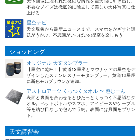
天体画像に埋もれた微細な情報を最大限に引き出し、
不要なノイズは徹底的に除去して美しい天体写真に仕
上げる
星空ナビ
天文現象から最新ニュースまで、スマホをかざすと話
題がうかぶ。不思議がいっぱいの星空を楽しもう
ショッピング
オリジナル 天文タンブラー
【星空に乾杯！】黄道12星座とマウナケアの星空をデ
ザインしたステンレスサーモタンブラー。黄道12星座
に新色モカブラウンが追加。
アストロアーツ くっつくタオル 〜 包むーん
表面と裏面を合わせるとぴたっとくっつく不思議なタ
オル。ペットボトルやスマホ、アイピースやケーブル
等を結び目なしで包んで収納。表面には月面をプリン
ト。
天文講習会