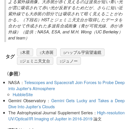
よる紫外線画像。大赤斑が赤く見えるのは波長が短い青い光
が雲に吸収されて赤い光が反射するためだが、さらに短い近
紫外線でも大赤斑の部分では吸収されて暗く見えることがわ
かる。（下段右）HSTとジェミニ天文台が取得したデータを
合わせて作成された多波長合成画像（青が可視光線、赤が赤
外線）（提供：NASA, ESA, and M.H. Wong（UC Berkeley）
and team）
木星
大赤斑
ハッブル宇宙望遠鏡
タグ
ジェミニ天文台
ジュノー
〈参照〉
NASA：
Telescopes and Spacecraft Join Forces to Probe Deep
into Jupiter's Atmosphere
HubbleSite
Gemini Observatory：
Gemini Gets Lucky and Takes a Deep
Dive Into Jupiter’s Clouds
The Astrophysical Journal Supplement Series：
High-resolution
UV/Optical/IR Imaging of Jupiter in 2016-2019
論文