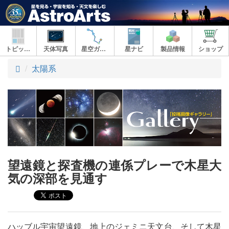
トピックス
天体写真
星空ガイド
星ナビ
製品情報
ショップ
ト
太陽系
ッ
プ
望遠鏡と探査機の連係プレーで木星大
気の深部を見通す
ハッブル宇宙望遠鏡、地上のジェミニ天文台、そして木星