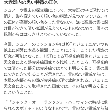
大赤斑内の黒い特徴の正体
ジュノーや過去の探査機によって、大赤斑の中に現れては
消え、形を変えていく暗い色の構造が見つかっている。そ
の正体が高層の暗い色をした雲なのか、逆に高層の雲に裂
け目ができて暗い低層が見えているものなのかは、個々の
観測からははっきりとわかっていなかった。
今回、ジュノーのミッション中にHSTとジェミニがいつも
以上に頻繁に木星を観測したことにより、こうした構造の
研究が可能となった。HSTによる可視光線画像とジェミニ
天文台による熱赤外線画像とを比較したところ、可視光線
では暗かった部分は赤外線ではとても明るく見え、雲の層
にできた穴であることが示された。雲のない領域からは、
木星の内部からの熱が赤外線の形で放射される。ジェミニ
天文台によって取得された画像では、その熱が明るく見え
たということだ。
「『ジャック・オー・ランタン』（ハロウィンの時期に飾
られるカボチャ）のようなものです。雲のない領域から熱