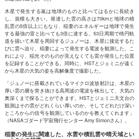
木星で発生する嵐は地球のものと比べてはるかに長続き
し、規模も大きい。発達した雲の高さは70kmと地球の積
乱雲の5倍以上にもなり、稲妻のエネルギーは地球で発生
する最強の雷と比べても3倍に達する。53日周期で楕円軌
道を描いて木星を周回するジュノーは、木星に接近するた
びに雲へ迫り、稲妻によって発生する電波を観測した。こ
れにより、稲光そのものが見えなくても雷が発生した位置
を記録することができる。同時に、HSTとジェミニが遠く
から木星の大気の姿を高解像度で撮影した。
「ジュノーに搭載されているマイクロ波放射計は、木星の
厚い雲の層を突き抜ける高周波の電波を検出して、大気の
奥深くまで探ることができます。HSTとジェミニ天文台の
観測はその雲がどれくらい厚いのか、そしてどれだけ深い
ところからの信号を観測しているのかを教えてくれます」
（NASAゴダード宇宙飛行センター Amy Simonさん）。
稲妻の発生に関連した、水雲や積乱雲や晴天域とい