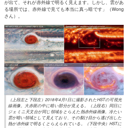
が出て、それが赤外線で明るく見えます。しかし、雲があ
る場所では、赤外線で見ても本当に真っ暗です」（Wong
さん）。
（上段左と下段左）2018年4月1日に撮影されたHSTの可視光
線画像。大赤斑の中に暗い部分が見える。（上段右）同日に
ジェミニ天文台が同じ領域をとらえた熱赤外線画像。冷たい
雲が暗い領域として見えており、その裂け目から逃げ出した
熱が赤外線で明るくとらえられている。（下段中央）HSTに