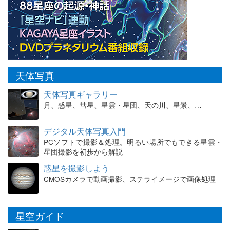
天体写真
天体写真ギャラリー
月、惑星、彗星、星雲・星団、天の川、星景、…
デジタル天体写真入門
PCソフトで撮影＆処理。明るい場所でもできる星雲・
星団撮影を初歩から解説
惑星を撮影しよう
CMOSカメラで動画撮影、ステライメージで画像処理
星空ガイド