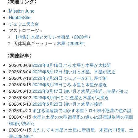
〈関連リンク〉
Mission Juno
HubbleSite
ジェミニ天文台
アストロアーツ：
【特集】木星とガリレオ衛星（2020年）
天体写真ギャラリー：
木星（2020年）
関連記事
2026/08/06
2026年8月16日ごろ 水星と木星が大接近
2026/08/04
2026年8月12日 細い月と水星、木星が接近
2026/07/16
2026年7月24日 ジュノーがわし座で衝
2026/06/18
2026年6月25日ごろ 水星と木星が接近
2026/06/10
2026年6月17日 細い月と木星が接近、金星が並ぶ
2026/06/02
2026年6月9日ごろ 金星と木星が大接近
2026/05/13
2026年5月20日 細い月と木星が接近
2026/04/20
すばる望遠鏡で明かす木星トロヤ群小惑星の色の謎
2026/04/15
木星と土星の大型衛星系の違いは惑星誕生時の表面
磁場が決めた
2026/04/15
またしても木星と土星に新衛星、木星は115個、土
星は292個に