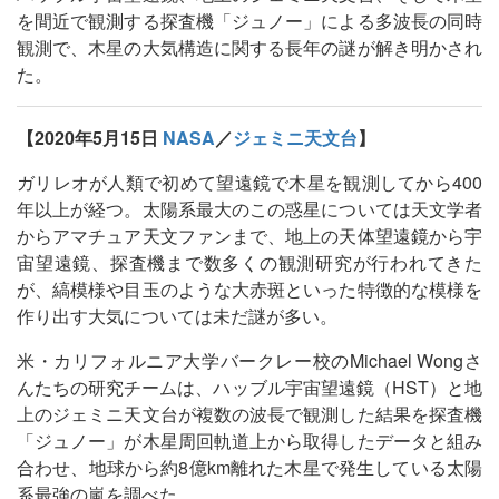
を間近で観測する探査機「ジュノー」による多波長の同時
観測で、木星の大気構造に関する長年の謎が解き明かされ
た。
【2020年5月15日
NASA
／
ジェミニ天文台
】
ガリレオが人類で初めて望遠鏡で木星を観測してから400
年以上が経つ。太陽系最大のこの惑星については天文学者
からアマチュア天文ファンまで、地上の天体望遠鏡から宇
宙望遠鏡、探査機まで数多くの観測研究が行われてきた
が、縞模様や目玉のような大赤斑といった特徴的な模様を
作り出す大気については未だ謎が多い。
米・カリフォルニア大学バークレー校のMichael Wongさ
んたちの研究チームは、ハッブル宇宙望遠鏡（HST）と地
上のジェミニ天文台が複数の波長で観測した結果を探査機
「ジュノー」が木星周回軌道上から取得したデータと組み
合わせ、地球から約8億km離れた木星で発生している太陽
系最強の嵐を調べた。