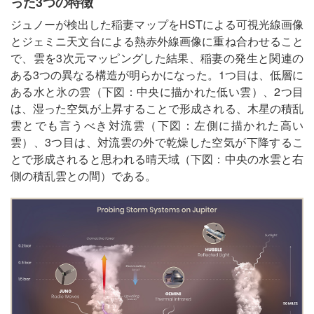
った3つの特徴
ジュノーが検出した稲妻マップをHSTによる可視光線画像
とジェミニ天文台による熱赤外線画像に重ね合わせること
で、雲を3次元マッピングした結果、稲妻の発生と関連の
ある3つの異なる構造が明らかになった。1つ目は、低層に
ある水と氷の雲（下図：中央に描かれた低い雲）、2つ目
は、湿った空気が上昇することで形成される、木星の積乱
雲とでも言うべき対流雲（下図：左側に描かれた高い
雲）、3つ目は、対流雲の外で乾燥した空気が下降するこ
とで形成されると思われる晴天域（下図：中央の水雲と右
側の積乱雲との間）である。