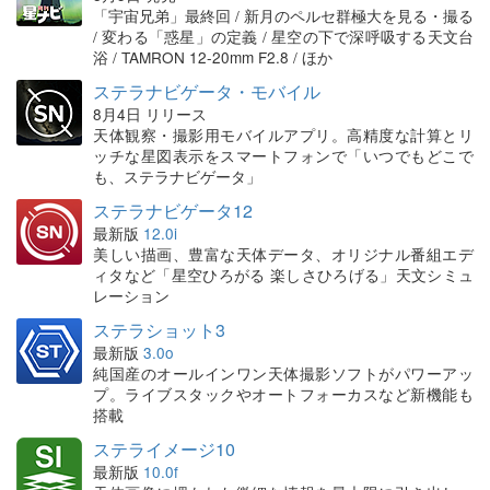
「宇宙兄弟」最終回 / 新月のペルセ群極大を見る・撮る
/ 変わる「惑星」の定義 / 星空の下で深呼吸する天文台
浴 / TAMRON 12-20mm F2.8 / ほか
ステラナビゲータ・モバイル
8月4日 リリース
天体観察・撮影用モバイルアプリ。高精度な計算とリ
ッチな星図表示をスマートフォンで「いつでもどこで
も、ステラナビゲータ」
ステラナビゲータ12
最新版
12.0i
美しい描画、豊富な天体データ、オリジナル番組エデ
ィタなど「星空ひろがる 楽しさひろげる」天文シミュ
レーション
ステラショット3
最新版
3.0o
純国産のオールインワン天体撮影ソフトがパワーアッ
プ。ライブスタックやオートフォーカスなど新機能も
搭載
ステライメージ10
最新版
10.0f