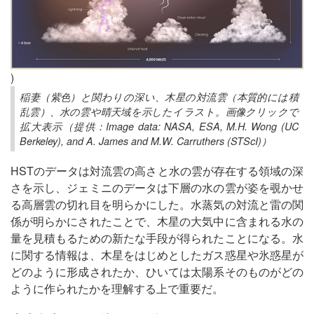
)
稲妻（紫色）と関わりの深い、木星の対流雲（本質的には積
乱雲）、水の雲や晴天域を示したイラスト。画像クリックで
拡大表示（提供：Image data: NASA, ESA, M.H. Wong (UC
Berkeley), and A. James and M.W. Carruthers (STScI)）
HSTのデータは対流雲の高さと水の雲が存在する領域の深
さを示し、ジェミニのデータは下層の水の雲が姿を覗かせ
る高層雲の切れ目を明らかにした。水蒸気の対流と雷の関
係が明らかにされたことで、木星の大気中に含まれる水の
量を見積もるための新たな手段が得られたことになる。水
に関する情報は、木星をはじめとしたガス惑星や氷惑星が
どのように形成されたか、ひいては太陽系そのものがどの
ように作られたかを理解する上で重要だ。