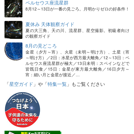
ペルセウス座流星群
8月12～13日が一番の見ごろ。月明かりゼロの好条件！
夏休み 天体観察ガイド
夏の大三角、天の川、流星群、星空撮影。初級者向け
の観察ガイド
8月の見どころ
金星（夕方～宵）、火星（未明～明け方）、土星（宵
～明け方）／2日：水星が西方最大離角／12～13日：ペ
ルセウス座流星群が極大／13日未明：スペインなどで
皆既日食／15日：金星が東方最大離角／16日夕方～
宵：細い月と金星が接近／…
「
星空ガイド
」や「
特集一覧
」もご覧ください