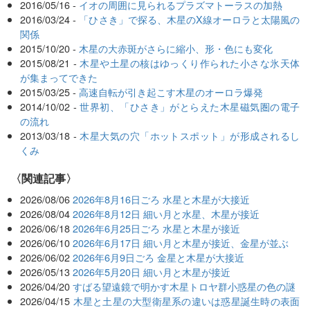
2016/05/16 -
イオの周囲に見られるプラズマトーラスの加熱
2016/03/24 -
「ひさき」で探る、木星のX線オーロラと太陽風の
関係
2015/10/20 -
木星の大赤斑がさらに縮小、形・色にも変化
2015/08/21 -
木星や土星の核はゆっくり作られた小さな氷天体
が集まってできた
2015/03/25 -
高速自転が引き起こす木星のオーロラ爆発
2014/10/02 -
世界初、「ひさき」がとらえた木星磁気圏の電子
の流れ
2013/03/18 -
木星大気の穴「ホットスポット」が形成されるし
くみ
関連記事
2026/08/06
2026年8月16日ごろ 水星と木星が大接近
2026/08/04
2026年8月12日 細い月と水星、木星が接近
2026/06/18
2026年6月25日ごろ 水星と木星が接近
2026/06/10
2026年6月17日 細い月と木星が接近、金星が並ぶ
2026/06/02
2026年6月9日ごろ 金星と木星が大接近
2026/05/13
2026年5月20日 細い月と木星が接近
2026/04/20
すばる望遠鏡で明かす木星トロヤ群小惑星の色の謎
2026/04/15
木星と土星の大型衛星系の違いは惑星誕生時の表面