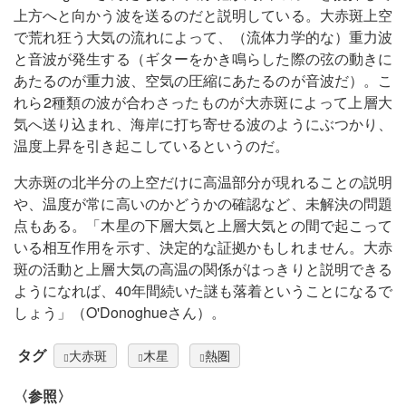
上方へと向かう波を送るのだと説明している。大赤斑上空
で荒れ狂う大気の流れによって、（流体力学的な）重力波
と音波が発生する（ギターをかき鳴らした際の弦の動きに
あたるのが重力波、空気の圧縮にあたるのが音波だ）。こ
れら2種類の波が合わさったものが大赤斑によって上層大
気へ送り込まれ、海岸に打ち寄せる波のようにぶつかり、
温度上昇を引き起こしているというのだ。
大赤斑の北半分の上空だけに高温部分が現れることの説明
や、温度が常に高いのかどうかの確認など、未解決の問題
点もある。「木星の下層大気と上層大気との間で起こって
いる相互作用を示す、決定的な証拠かもしれません。大赤
斑の活動と上層大気の高温の関係がはっきりと説明できる
ようになれば、40年間続いた謎も落着ということになるで
しょう」（O'Donoghueさん）。
タグ
大赤斑
木星
熱圏
〈参照〉