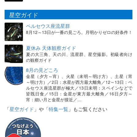
星空ガイド
ペルセウス座流星群
8月12～13日が一番の見ごろ。月明かりゼロの好条件！
夏休み 天体観察ガイド
夏の大三角、天の川、流星群、星空撮影。初級者向け
の観察ガイド
8月の見どころ
金星（夕方～宵）、火星（未明～明け方）、土星（宵
～明け方）／2日：水星が西方最大離角／12～13日：ペ
ルセウス座流星群が極大／13日未明：スペインなどで
皆既日食／15日：金星が東方最大離角／16日夕方～
宵：細い月と金星が接近／…
「
星空ガイド
」や「
特集一覧
」もご覧ください