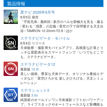
製品情報
星ナビ 2026年9月号
8月5日 発売
「宇宙兄弟」最終回 / 新月のペルセ群極大を見る・撮る
/ 変わる「惑星」の定義 / 星空の下で深呼吸する天文台
浴 / TAMRON 12-20mm F2.8 / ほか
ステラナビゲータ・モバイル
8月4日 リリース
天体観察・撮影用モバイルアプリ。高精度な計算とリ
ッチな星図表示をスマートフォンで「いつでもどこで
も、ステラナビゲータ」
ステラナビゲータ12
最新版
12.0i
美しい描画、豊富な天体データ、オリジナル番組エデ
ィタなど「星空ひろがる 楽しさひろげる」天文シミュ
レーション
ステラショット3
最新版
3.0o
純国産のオールインワン天体撮影ソフトがパワーアッ
プ。ライブスタックやオートフォーカスなど新機能も