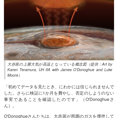
大赤斑の上層大気が高温となっている概念図（提供：Art by
Karen Teramura, UH IfA with James O’Donoghue and Luke
Moore）
「初めてデータを見たとき、にわかには信じられませんで
した。さらに検証に1か月を費やし、否定のしようのない
事実であることを確認したのです」（O'Donoghueさ
ん）。
O'Donoghueさんたちは、大赤斑が周囲のガスを攪拌して