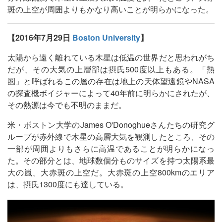
斑の上空が周囲よりもかなり高いことが明らかになった。
【2016年7月29日
Boston University
】
太陽から遠く離れている木星は低温の世界だと思われがち
だが、その大気の上層部は摂氏500度以上もある。「熱
圏」と呼ばれるこの層の存在は地上の天体望遠鏡やNASA
の探査機ボイジャーによって40年前に明らかにされたが、
その熱源は今でも不明のままだ。
米・ボストン大学のJames O'Donoghueさんたちの研究グ
ループが赤外線で木星の高層大気を観測したところ、その
一部が周囲よりもさらに高温であることが明らかになっ
た。その部分とは、地球数個分ものサイズを持つ太陽系最
大の嵐、大赤斑の上空だ。大赤斑の上空800kmのエリア
は、摂氏1300度にも達している。