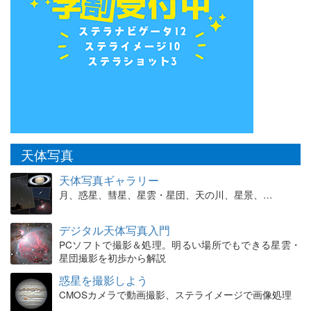
天体写真
天体写真ギャラリー
月、惑星、彗星、星雲・星団、天の川、星景、…
デジタル天体写真入門
PCソフトで撮影＆処理。明るい場所でもできる星雲・
星団撮影を初歩から解説
惑星を撮影しよう
CMOSカメラで動画撮影、ステライメージで画像処理