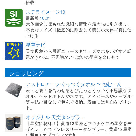
搭載
ステライメージ10
最新版
10.0f
天体画像に埋もれた微細な情報を最大限に引き出し、
不要なノイズは徹底的に除去して美しい天体写真に仕
上げる
星空ナビ
天文現象から最新ニュースまで、スマホをかざすと話
題がうかぶ。不思議がいっぱいの星空を楽しもう
ショッピング
アストロアーツ くっつくタオル 〜 包むーん
表面と裏面を合わせるとぴたっとくっつく不思議なタ
オル。ペットボトルやスマホ、アイピースやケーブル
等を結び目なしで包んで収納。表面には月面をプリン
ト。
オリジナル 天文タンブラー
【星空に乾杯！】黄道12星座とマウナケアの星空をデ
ザインしたステンレスサーモタンブラー。黄道12星座
に新色モカブラウンが追加。