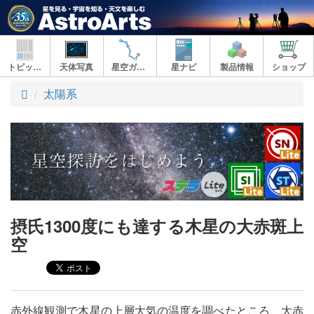
トピックス
天体写真
星空ガイド
星ナビ
製品情報
ショップ
ト
太陽系
ッ
プ
摂氏1300度にも達する木星の大赤斑上
空
赤外線観測で木星の上層大気の温度を調べたところ、大赤