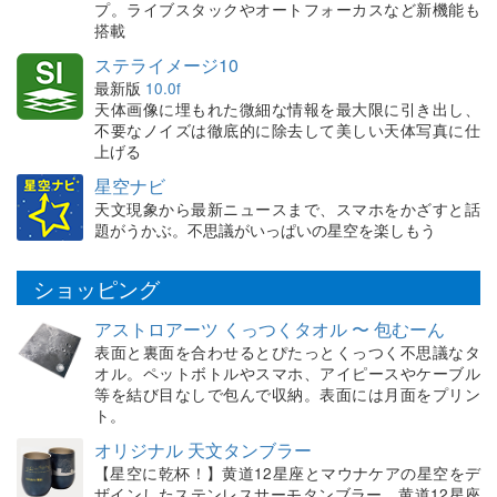
プ。ライブスタックやオートフォーカスなど新機能も
搭載
ステライメージ10
最新版
10.0f
天体画像に埋もれた微細な情報を最大限に引き出し、
不要なノイズは徹底的に除去して美しい天体写真に仕
上げる
星空ナビ
天文現象から最新ニュースまで、スマホをかざすと話
題がうかぶ。不思議がいっぱいの星空を楽しもう
ショッピング
アストロアーツ くっつくタオル 〜 包むーん
表面と裏面を合わせるとぴたっとくっつく不思議なタ
オル。ペットボトルやスマホ、アイピースやケーブル
等を結び目なしで包んで収納。表面には月面をプリン
ト。
オリジナル 天文タンブラー
【星空に乾杯！】黄道12星座とマウナケアの星空をデ
ザインしたステンレスサーモタンブラー。黄道12星座