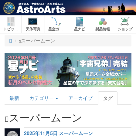
トピックス
天体写真
星空ガイド
星ナビ
製品情報
ショップ
ト
スーパームーン
ッ
プ
AstroArts
最新
カテゴリー
アーカイブ
タグ
Topics
スーパームーン
2025年11月5日 スーパームーン