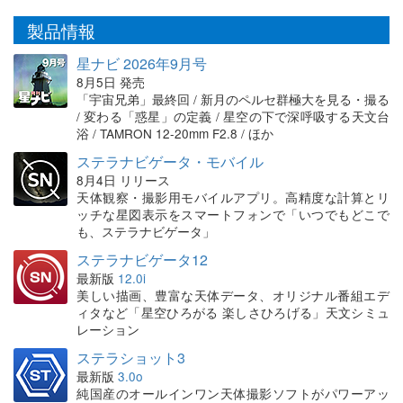
製品情報
星ナビ 2026年9月号
8月5日 発売
「宇宙兄弟」最終回 / 新月のペルセ群極大を見る・撮る
/ 変わる「惑星」の定義 / 星空の下で深呼吸する天文台
浴 / TAMRON 12-20mm F2.8 / ほか
ステラナビゲータ・モバイル
8月4日 リリース
天体観察・撮影用モバイルアプリ。高精度な計算とリ
ッチな星図表示をスマートフォンで「いつでもどこで
も、ステラナビゲータ」
ステラナビゲータ12
最新版
12.0i
美しい描画、豊富な天体データ、オリジナル番組エデ
ィタなど「星空ひろがる 楽しさひろげる」天文シミュ
レーション
ステラショット3
最新版
3.0o
純国産のオールインワン天体撮影ソフトがパワーアッ