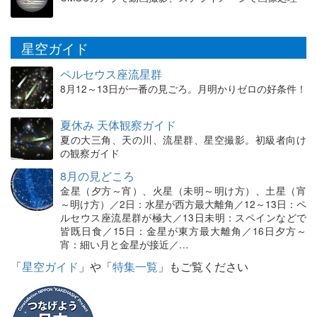
星空ガイド
ペルセウス座流星群
8月12～13日が一番の見ごろ。月明かりゼロの好条件！
夏休み 天体観察ガイド
夏の大三角、天の川、流星群、星空撮影。初級者向け
の観察ガイド
8月の見どころ
金星（夕方～宵）、火星（未明～明け方）、土星（宵
～明け方）／2日：水星が西方最大離角／12～13日：ペ
ルセウス座流星群が極大／13日未明：スペインなどで
皆既日食／15日：金星が東方最大離角／16日夕方～
宵：細い月と金星が接近／…
「
星空ガイド
」や「
特集一覧
」もご覧ください