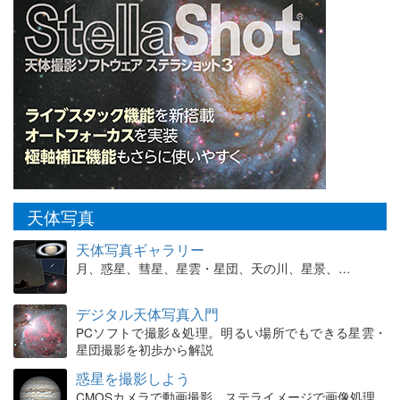
天体写真
天体写真ギャラリー
月、惑星、彗星、星雲・星団、天の川、星景、…
デジタル天体写真入門
PCソフトで撮影＆処理。明るい場所でもできる星雲・
星団撮影を初歩から解説
惑星を撮影しよう
CMOSカメラで動画撮影、ステライメージで画像処理