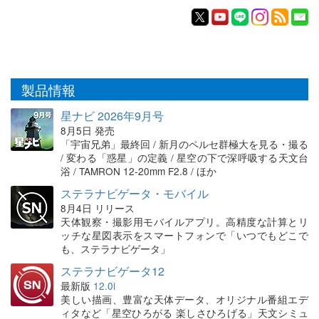
製品情報
星ナビ 2026年9月号
8月5日 発売
「宇宙兄弟」最終回 / 新月のペルセ群極大を見る・撮る
/ 変わる「惑星」の定義 / 星空の下で深呼吸する天文台
浴 / TAMRON 12-20mm F2.8 / ほか
ステラナビゲータ・モバイル
8月4日 リリース
天体観察・撮影用モバイルアプリ。高精度な計算とリ
ッチな星図表示をスマートフォンで「いつでもどこで
も、ステラナビゲータ」
ステラナビゲータ12
最新版
12.0i
美しい描画、豊富な天体データ、オリジナル番組エデ
ィタなど「星空ひろがる 楽しさひろげる」天文シミュ