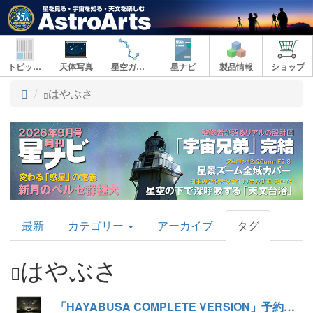
トピックス
天体写真
星空ガイド
星ナビ
製品情報
ショップ
ト
はやぶさ
ッ
プ
AstroArts
最新
カテゴリー
アーカイブ
タグ
Topics
はやぶさ
「HAYABUSA COMPLETE VERSION」予約受付開始