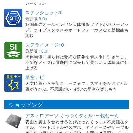
レーション
ステラショット3
最新版
3.0o
純国産のオールインワン天体撮影ソフトがパワーアッ
プ。ライブスタックやオートフォーカスなど新機能も
搭載
ステライメージ10
最新版
10.0f
天体画像に埋もれた微細な情報を最大限に引き出し、
不要なノイズは徹底的に除去して美しい天体写真に仕
上げる
星空ナビ
天文現象から最新ニュースまで、スマホをかざすと話
題がうかぶ。不思議がいっぱいの星空を楽しもう
ショッピング
アストロアーツ くっつくタオル 〜 包むーん
表面と裏面を合わせるとぴたっとくっつく不思議なタ
オル。ペットボトルやスマホ、アイピースやケーブル
等を結び目なしで包んで収納。表面には月面をプリン