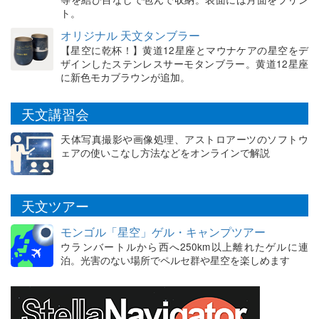
ト。
オリジナル 天文タンブラー
【星空に乾杯！】黄道12星座とマウナケアの星空をデ
ザインしたステンレスサーモタンブラー。黄道12星座
に新色モカブラウンが追加。
天文講習会
天体写真撮影や画像処理、アストロアーツのソフトウ
ェアの使いこなし方法などをオンラインで解説
天文ツアー
モンゴル「星空」ゲル・キャンプツアー
ウランバートルから西へ250km以上離れたゲルに連
泊。光害のない場所でペルセ群や星空を楽しめます