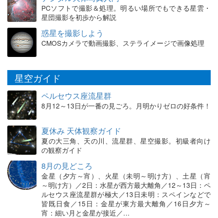
PCソフトで撮影＆処理。明るい場所でもできる星雲・
星団撮影を初歩から解説
惑星を撮影しよう
CMOSカメラで動画撮影、ステライメージで画像処理
星空ガイド
ペルセウス座流星群
8月12～13日が一番の見ごろ。月明かりゼロの好条件！
夏休み 天体観察ガイド
夏の大三角、天の川、流星群、星空撮影。初級者向け
の観察ガイド
8月の見どころ
金星（夕方～宵）、火星（未明～明け方）、土星（宵
～明け方）／2日：水星が西方最大離角／12～13日：ペ
ルセウス座流星群が極大／13日未明：スペインなどで
皆既日食／15日：金星が東方最大離角／16日夕方～
宵：細い月と金星が接近／…