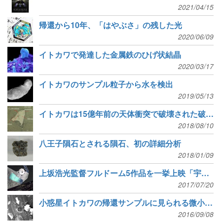
2021/04/15
帰還から10年、「はやぶさ」の残した光
2020/06/09
イトカワで発達した金属鉄のひげ状結晶
2020/03/17
イトカワのサンプル粒子から水を検出
2019/05/13
イトカワは15億年前の天体衝突で破壊された破片から生まれた
2018/08/10
八王子隕石とされる隕石、初の詳細分析
2018/01/09
上坂浩光監督フルドーム5作品を一挙上映「宇宙の中のわたしたち」
2017/07/20
小惑星イトカワの帰還サンプルに見られる微小クレーター
2016/09/08