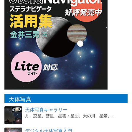
天体写真
天体写真ギャラリー
月、惑星、彗星、星雲・星団、天の川、星景、…
デジタル天体写真入門