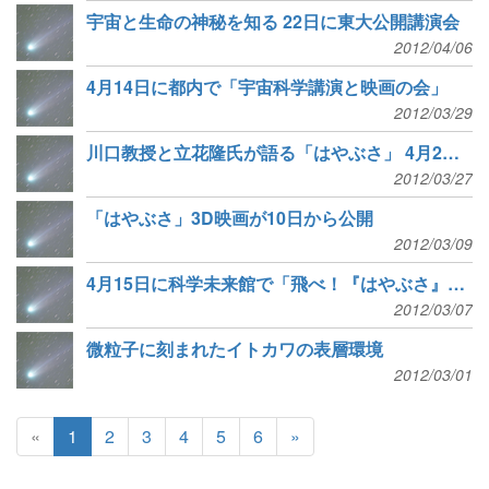
宇宙と生命の神秘を知る 22日に東大公開講演会
2012/04/06
4月14日に都内で「宇宙科学講演と映画の会」
2012/03/29
川口教授と立花隆氏が語る「はやぶさ」 4月2日に都内で
2012/03/27
「はやぶさ」3D映画が10日から公開
2012/03/09
4月15日に科学未来館で「飛べ！『はやぶさ』」朗読会
2012/03/07
微粒子に刻まれたイトカワの表層環境
2012/03/01
«
1
2
3
4
5
6
»