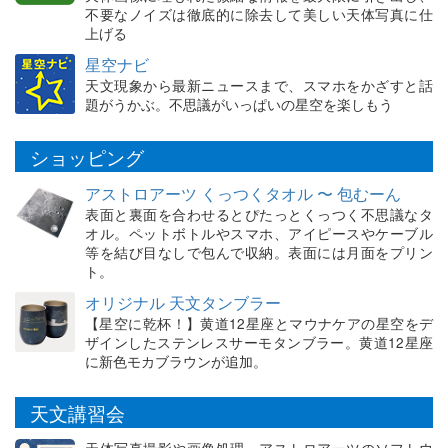
不要なノイズは徹底的に除去して美しい天体写真に仕
上げる
星空ナビ
天文現象から最新ニュースまで、スマホをかざすと話
題がうかぶ。不思議がいっぱいの星空を楽しもう
ショッピング
アストロアーツ くっつくタオル 〜 包むーん
表面と裏面を合わせるとぴたっとくっつく不思議なタ
オル。ペットボトルやスマホ、アイピースやケーブル
等を結び目なしで包んで収納。表面には月面をプリン
ト。
オリジナル 天文タンブラー
【星空に乾杯！】黄道12星座とマウナケアの星空をデ
ザインしたステンレスサーモタンブラー。黄道12星座
に新色モカブラウンが追加。
天文講習会
天体写真撮影や画像処理、アストロアーツのソフトウ