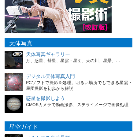
天体写真
天体写真ギャラリー
月、惑星、彗星、星雲・星団、天の川、星景、…
デジタル天体写真入門
PCソフトで撮影＆処理。明るい場所でもできる星雲・
星団撮影を初歩から解説
惑星を撮影しよう
CMOSカメラで動画撮影、ステライメージで画像処理
星空ガイド