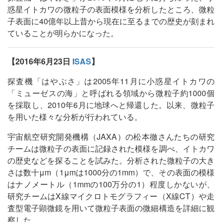
惑星イトカワの微粒子の表面模様を分析したところ、微粒
子表面に40億年以上昔から現在に至るまでの歴史が刻まれ
ていることが明らかになった。
【2016年6月23日
ISAS
】
探査機「はやぶさ」は2005年11月に小惑星イトカワの
「ミューゼスの海」と呼ばれる領域から微粒子約1000個
を採取し、2010年6月に地球へと帰還した。以来、微粒子
を用いた様々な分析が行われている。
宇宙航空研究開発機構（JAXA）の松本徹さんたちの研究
チームは微粒子の表面に記録された模様を調べ、イトカワ
の歴史などを探ることを試みた。分析された微粒子の大き
さは数十μm（1μmは1000分の1mm）で、その表面の模様
はナノメートル（1mmの100万分の1）程度しかないが、
研究チームはX線マイクロトモグラフィー（X線CT）や走
査型電子顕微鏡を用いて微粒子表面の微細構造を詳細に観
察した。