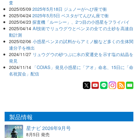
査
2025/05/09
2025年5月18日 ジュノーがへび座で衝
2025/04/24
2025年5月5日 ベスタがてんびん座で衝
2025/04/23
探査機「ルーシー」、2つ目の小惑星をフライバイ
2025/04/14
AI技術でリュウグウとベンヌの全ての土砂を高速自
動計測
2025/02/06
小惑星ベンヌの試料からアミノ酸など多くの生体関
連分子を検出
2024/11/27
リュウグウの砂つぶに水の変遷史を示す塩の結晶を
発見
2024/11/14
「COIAS」発見小惑星に「アオ」命名、15日に「命
名祝賀会」配信
製品情報
星ナビ 2026年9月号
8月5日 発売