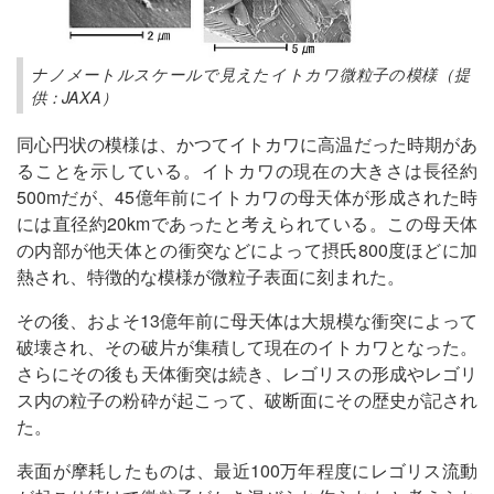
ナノメートルスケールで見えたイトカワ微粒子の模様（提
供：JAXA）
同心円状の模様は、かつてイトカワに高温だった時期があ
ることを示している。イトカワの現在の大きさは長径約
500mだが、45億年前にイトカワの母天体が形成された時
には直径約20kmであったと考えられている。この母天体
の内部が他天体との衝突などによって摂氏800度ほどに加
熱され、特徴的な模様が微粒子表面に刻まれた。
その後、およそ13億年前に母天体は大規模な衝突によって
破壊され、その破片が集積して現在のイトカワとなった。
さらにその後も天体衝突は続き、レゴリスの形成やレゴリ
ス内の粒子の粉砕が起こって、破断面にその歴史が記され
た。
表面が摩耗したものは、最近100万年程度にレゴリス流動