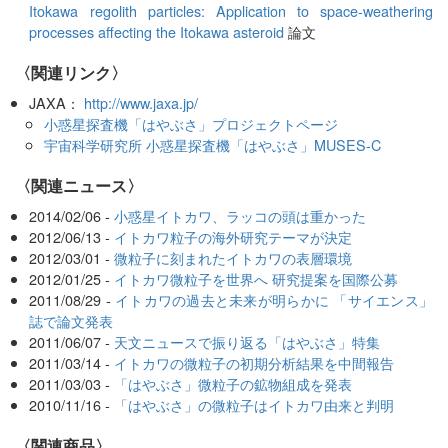
Itokawa regolith particles: Application to space-weathering
processes affecting the Itokawa asteroid
論文
〈関連リンク〉
JAXA：
http://www.jaxa.jp/
小惑星探査機「はやぶさ」プロジェクトページ
宇宙科学研究所 小惑星探査機「はやぶさ」MUSES-C
〈関連ニュース〉
2014/02/06 -
小惑星イトカワ、ラッコの頭は重かった
2012/06/13 -
イトカワ粒子の海外研究テーマが決定
2012/03/01 -
微粒子に刻まれたイトカワの表層環境
2012/01/25 -
イトカワ微粒子を世界へ 研究提案を国際公募
2011/08/29 -
イトカワの過去と未来が明らかに 「サイエンス」
誌で論文発表
2011/06/07 -
天文ニュースで振り返る「はやぶさ」特集
2011/03/14 -
イトカワの微粒子の初期分析結果を中間報告
2011/03/03 -
「はやぶさ」微粒子の鉱物組成を発表
2010/11/16 -
「はやぶさ」の微粒子はイトカワ由来と判明
〈関連商品〉