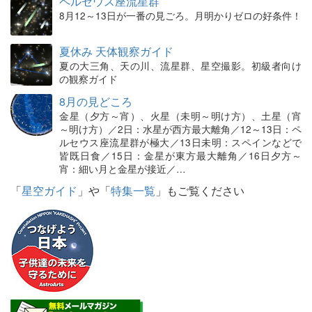
ペルセウス座流星群
8月12～13日が一番の見ごろ。月明かりゼロの好条件！
夏休み 天体観察ガイド
夏の大三角、天の川、流星群、星空撮影。初級者向け
の観察ガイド
8月の見どころ
金星（夕方～宵）、火星（未明～明け方）、土星（宵
～明け方）／2日：水星が西方最大離角／12～13日：ペ
ルセウス座流星群が極大／13日未明：スペインなどで
皆既日食／15日：金星が東方最大離角／16日夕方～
宵：細い月と金星が接近／…
「
星空ガイド
」や「
特集一覧
」もご覧ください