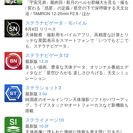
「宇宙兄弟」最終回 / 新月のペルセ群極大を見る・撮る
/ 変わる「惑星」の定義 / 星空の下で深呼吸する天文台
浴 / TAMRON 12-20mm F2.8 / ほか
ステラナビゲータ・モバイル
8月4日 リリース
天体観察・撮影用モバイルアプリ。高精度な計算とリ
ッチな星図表示をスマートフォンで「いつでもどこで
も、ステラナビゲータ」
ステラナビゲータ12
最新版
12.0i
美しい描画、豊富な天体データ、オリジナル番組エデ
ィタなど「星空ひろがる 楽しさひろげる」天文シミュ
レーション
ステラショット3
最新版
3.0o
純国産のオールインワン天体撮影ソフトがパワーアッ
プ。ライブスタックやオートフォーカスなど新機能も
搭載
ステライメージ10
最新版
10.0f
天体画像に埋もれた微細な情報を最大限に引き出し、