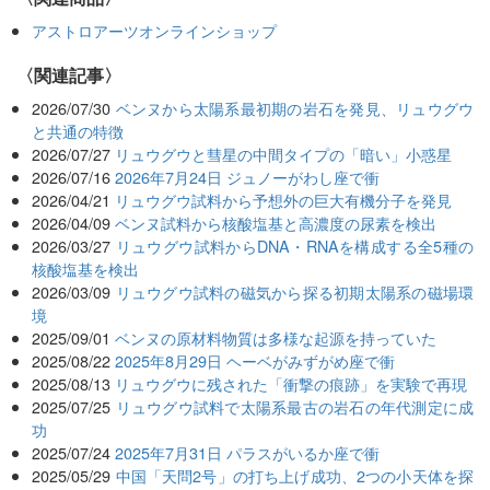
アストロアーツオンラインショップ
関連記事
2026/07/30
ベンヌから太陽系最初期の岩石を発見、リュウグウ
と共通の特徴
2026/07/27
リュウグウと彗星の中間タイプの「暗い」小惑星
2026/07/16
2026年7月24日 ジュノーがわし座で衝
2026/04/21
リュウグウ試料から予想外の巨大有機分子を発見
2026/04/09
ベンヌ試料から核酸塩基と高濃度の尿素を検出
2026/03/27
リュウグウ試料からDNA・RNAを構成する全5種の
核酸塩基を検出
2026/03/09
リュウグウ試料の磁気から探る初期太陽系の磁場環
境
2025/09/01
ベンヌの原材料物質は多様な起源を持っていた
2025/08/22
2025年8月29日 ヘーベがみずがめ座で衝
2025/08/13
リュウグウに残された「衝撃の痕跡」を実験で再現
2025/07/25
リュウグウ試料で太陽系最古の岩石の年代測定に成
功
2025/07/24
2025年7月31日 パラスがいるか座で衝
2025/05/29
中国「天問2号」の打ち上げ成功、2つの小天体を探