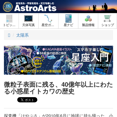
トピックス
天体写真
星空ガイド
星ナビ
製品情報
ショップ
ト
太陽系
ッ
プ
微粒子表面に残る、40億年以上にわた
る小惑星イトカワの歴史
探査機「はやぶさ」が2010年6月に地球に持ち帰った、小