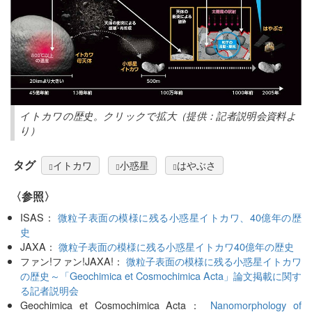
イトカワの歴史。クリックで拡大（提供：記者説明会資料よ
り）
タグ
イトカワ
小惑星
はやぶさ
〈参照〉
ISAS：
微粒子表面の模様に残る小惑星イトカワ、40億年の歴
史
JAXA：
微粒子表面の模様に残る小惑星イトカワ40億年の歴史
ファン!ファン!JAXA!：
微粒子表面の模様に残る小惑星イトカワ
の歴史～「Geochimica et Cosmochimica Acta」論文掲載に関す
る記者説明会
Geochimica et Cosmochimica Acta：
Nanomorphology of