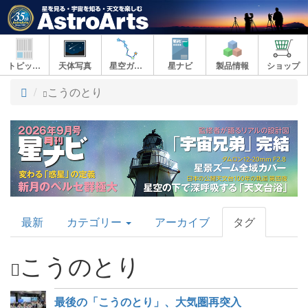
トピックス
天体写真
星空ガイド
星ナビ
製品情報
ショップ
ト
こうのとり
ッ
プ
AstroArts
最新
カテゴリー
アーカイブ
タグ
Topics
こうのとり
最後の「こうのとり」、大気圏再突入