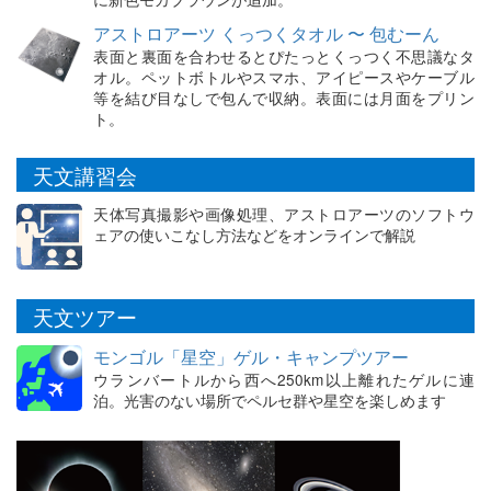
アストロアーツ くっつくタオル 〜 包むーん
表面と裏面を合わせるとぴたっとくっつく不思議なタ
オル。ペットボトルやスマホ、アイピースやケーブル
等を結び目なしで包んで収納。表面には月面をプリン
ト。
天文講習会
天体写真撮影や画像処理、アストロアーツのソフトウ
ェアの使いこなし方法などをオンラインで解説
天文ツアー
モンゴル「星空」ゲル・キャンプツアー
ウランバートルから西へ250km以上離れたゲルに連
泊。光害のない場所でペルセ群や星空を楽しめます