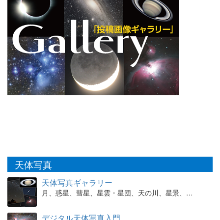
天体写真
天体写真ギャラリー
月、惑星、彗星、星雲・星団、天の川、星景、…
デジタル天体写真入門