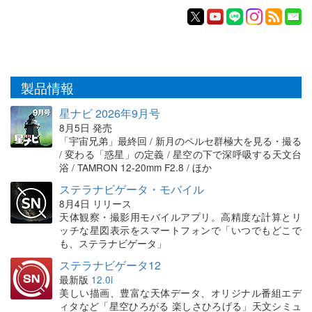
製品情報
星ナビ 2026年9月号
8月5日 発売
「宇宙兄弟」最終回 / 新月のペルセ群極大を見る・撮る
/ 変わる「惑星」の定義 / 星空の下で深呼吸する天文台
浴 / TAMRON 12-20mm F2.8 / ほか
ステラナビゲータ・モバイル
8月4日 リリース
天体観察・撮影用モバイルアプリ。高精度な計算とリ
ッチな星図表示をスマートフォンで「いつでもどこで
も、ステラナビゲータ」
ステラナビゲータ12
最新版
12.0i
美しい描画、豊富な天体データ、オリジナル番組エデ
ィタなど「星空ひろがる 楽しさひろげる」天文シミュ