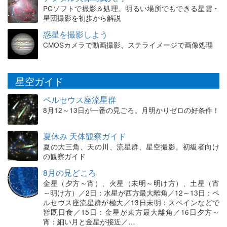
PCソフトで撮影＆処理。明るい場所でもできる星雲・
星団撮影を初歩から解説
惑星を撮影しよう
CMOSカメラで動画撮影、ステライメージで画像処理
星空ガイド
ペルセウス座流星群
8月12～13日が一番の見ごろ。月明かりゼロの好条件！
夏休み 天体観察ガイド
夏の大三角、天の川、流星群、星空撮影。初級者向け
の観察ガイド
8月の見どころ
金星（夕方～宵）、火星（未明～明け方）、土星（宵
～明け方）／2日：水星が西方最大離角／12～13日：ペ
ルセウス座流星群が極大／13日未明：スペインなどで
皆既日食／15日：金星が東方最大離角／16日夕方～
宵：細い月と金星が接近／…