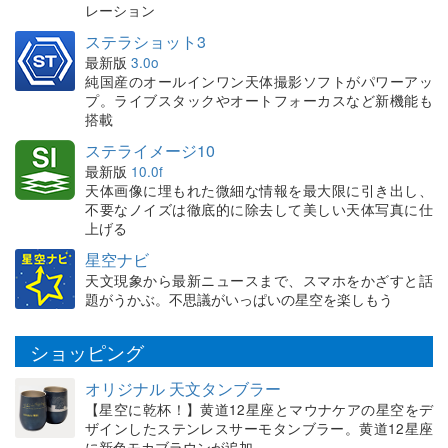
レーション
ステラショット3
最新版
3.0o
純国産のオールインワン天体撮影ソフトがパワーアッ
プ。ライブスタックやオートフォーカスなど新機能も
搭載
ステライメージ10
最新版
10.0f
天体画像に埋もれた微細な情報を最大限に引き出し、
不要なノイズは徹底的に除去して美しい天体写真に仕
上げる
星空ナビ
天文現象から最新ニュースまで、スマホをかざすと話
題がうかぶ。不思議がいっぱいの星空を楽しもう
ショッピング
オリジナル 天文タンブラー
【星空に乾杯！】黄道12星座とマウナケアの星空をデ
ザインしたステンレスサーモタンブラー。黄道12星座
に新色モカブラウンが追加。