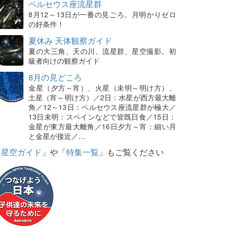
ペルセウス座流星群
8月12～13日が一番の見ごろ。月明かりゼロ
の好条件！
夏休み 天体観察ガイド
夏の大三角、天の川、流星群、星空撮影。初
級者向けの観察ガイド
8月の見どころ
金星（夕方～宵）、火星（未明～明け方）、
土星（宵～明け方）／2日：水星が西方最大離
角／12～13日：ペルセウス座流星群が極大／
13日未明：スペインなどで皆既日食／15日：
金星が東方最大離角／16日夕方～宵：細い月
と金星が接近／…
「
星空ガイド
」や「
特集一覧
」もご覧ください