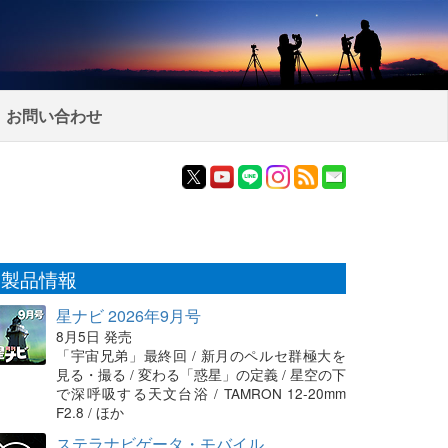
お問い合わせ
製品情報
星ナビ 2026年9月号
8月5日 発売
「宇宙兄弟」最終回 / 新月のペルセ群極大を
見る・撮る / 変わる「惑星」の定義 / 星空の下
で深呼吸する天文台浴 / TAMRON 12-20mm
F2.8 / ほか
ステラナビゲータ・モバイル