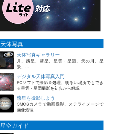
天体写真
天体写真ギャラリー
月、惑星、彗星、星雲・星団、天の川、星
景、…
デジタル天体写真入門
PCソフトで撮影＆処理。明るい場所でもでき
る星雲・星団撮影を初歩から解説
惑星を撮影しよう
CMOSカメラで動画撮影、ステライメージで
画像処理
星空ガイド