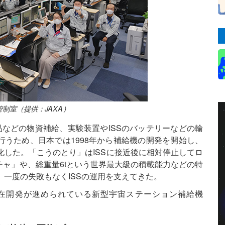
制室（提供：JAXA）
品などの物資補給、実験装置やISSのバッテリーなどの輸
うため、日本では1998年から補給機の開発を開始し、
化した。「こうのとり」はISSに接近後に相対停止してロ
ャ」や、総重量6tという世界最大級の積載能力などの特
、一度の失敗もなくISSの運用を支えてきた。
在開発が進められている新型宇宙ステーション補給機