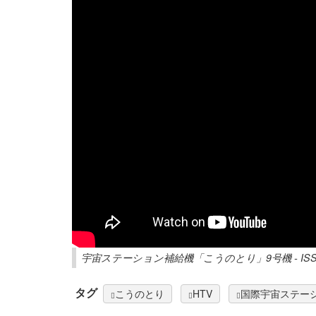
宇宙ステーション補給機「こうのとり」9号機 - IS
タグ
こうのとり
HTV
国際宇宙ステー