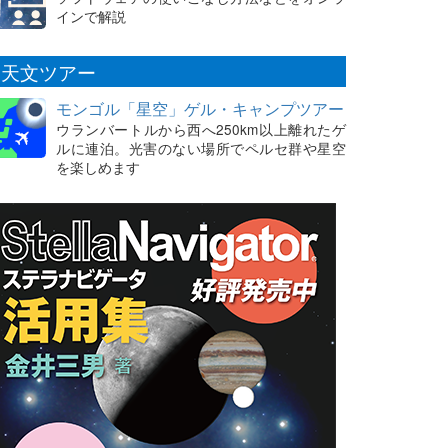
インで解説
天文ツアー
モンゴル「星空」ゲル・キャンプツアー
ウランバートルから西へ250km以上離れたゲ
ルに連泊。光害のない場所でペルセ群や星空
を楽しめます