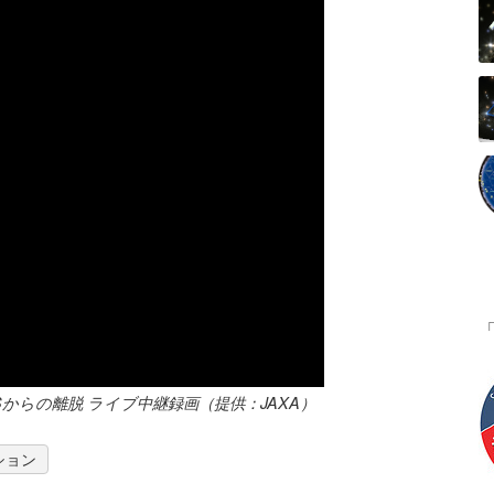
Sからの離脱 ライブ中継録画（提供：JAXA）
ション