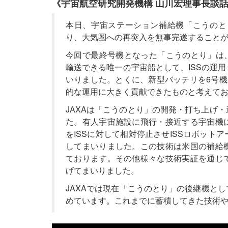
《宇宙航空研究開発機構 山川宏理事長談
本日、宇宙ステーション補給機「こうのとり
り、大気圏への再突入を無事完遂すること
今回で最終号機となった「こうのとり」は、
輸送できる唯一の宇宙船として、ISSの運
いりました。とくに、新型バッテリを6号機
的な運用に大きく貢献できたものと考えて
JAXAは「こうのとり」の開発・打ち上げ
た。有人宇宙施設に飛行・接近する宇宙機
をISSに対して相対停止させISSロボッ
してまいりました。この技術は米国の補給
ております。その他様々な技術実証を通じ
げてまいりました。
JAXAでは現在「こうのとり」の後継機とし
めています。これまでに蓄積してきた技術