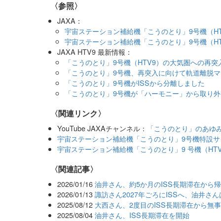
〈参照〉
JAXA：
宇宙ステーション補給機「こうのとり」9号機（H
宇宙ステーション補給機「こうのとり」9号機（H
JAXA HTV9 最新情報：
「こうのとり」9号機（HTV9）の大気圏への再
「こうのとり」9号機、再突入に向けて軌道離脱
「こうのとり」9号機がISSから分離しました
「こうのとり」9号機が「ハーモニー」から取り外
〈関連リンク〉
YouTube JAXAチャンネル：
「こうのとり」のあゆ
宇宙ステーション補給機「こうのとり」9号機特設サイト 
宇宙ステーション補給機「こうのとり」9 号機（HT
関連記事
2026/01/16
油井さん、約5か月のISS長期滞在から
2026/01/13
諏訪さん2027年ごろにISSへ、油井さ
2025/08/12
大西さん、2度目のISS長期滞在から無
2025/08/04
油井さん、ISS長期滞在を開始