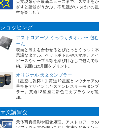
天文現象から最新ニュースまで、スマホをか
ざすと話題がうかぶ。不思議がいっぱいの星
空を楽しもう
ショッピング
アストロアーツ くっつくタオル 〜 包む
ーん
表面と裏面を合わせるとぴたっとくっつく不
思議なタオル。ペットボトルやスマホ、アイ
ピースやケーブル等を結び目なしで包んで収
納。表面には月面をプリント。
オリジナル 天文タンブラー
【星空に乾杯！】黄道12星座とマウナケアの
星空をデザインしたステンレスサーモタンブ
ラー。黄道12星座に新色モカブラウンが追
加。
天文講習会
天体写真撮影や画像処理、アストロアーツの
ソフトウェアの使いこなし方法などをオンラ