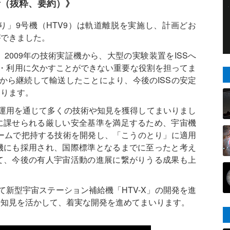
話（抜粋、要約）》
」9号機（HTV9）は軌道離脱を実施し、計画どお
ができました。
2009年の技術実証機から、大型の実験装置をISSへ
用・利用に欠かすことができない重要な役割を担ってま
から継続して輸送したことにより、今後のISSの安定
おります。
・運用を通じて多くの技術や知見を獲得してまいりまし
に課せられる厳しい安全基準を満足するため、宇宙機
トアームで把持する技術を開発し、「こうのとり」に適用
機にも採用され、国際標準となるまでに至ったと考え
て、今後の有人宇宙活動の進展に繋がりうる成果も上
て新型宇宙ステーション補給機「HTV-X」の開発を進
や知見を活かして、着実な開発を進めてまいります。