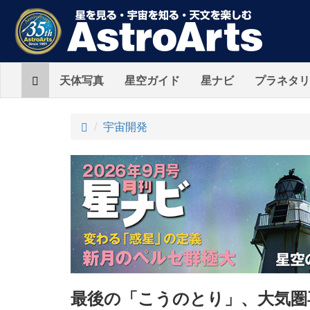
Home
天体写真
星空ガイド
星ナビ
プラネタリ
ト
宇宙開発
ッ
プ
最後の「こうのとり」、大気圏