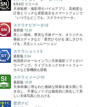
8月4日 リリース
天体観察・撮影用モバイルアプリ。高精度な
計算とリッチな星図表示をスマートフォンで
「いつでもどこでも、ステラナビゲータ」
ステラナビゲータ12
最新版
12.0i
美しい描画、豊富な天体データ、オリジナル
番組エディタなど「星空ひろがる 楽しさひろ
げる」天文シミュレーション
ステラショット3
最新版
3.0o
純国産のオールインワン天体撮影ソフトがパ
ワーアップ。ライブスタックやオートフォー
カスなど新機能も搭載
ステライメージ10
最新版
10.0f
天体画像に埋もれた微細な情報を最大限に引
き出し、不要なノイズは徹底的に除去して美
しい天体写真に仕上げる
星空ナビ