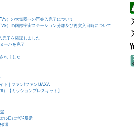
TV9）の大気圏への再突入完了について
TV9）の国際宇宙ステーション分離及び再突入日時について
突入完了を確認しました
マヌーバを完了
されました
み
| ファン!ファン!JAXA
V9）【ミッションプレスキット】
帰還
んは15日に地球帰還
事帰還