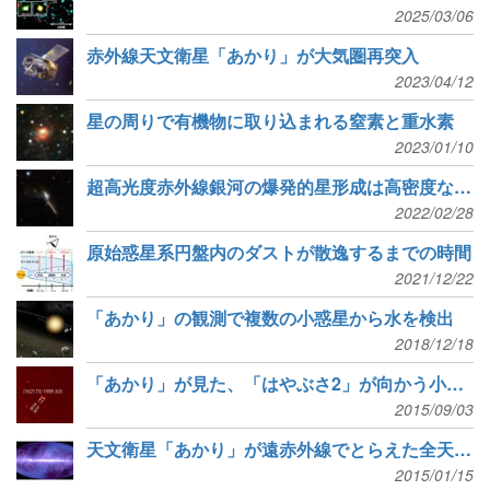
2025/03/06
赤外線天文衛星「あかり」が大気圏再突入
2023/04/12
星の周りで有機物に取り込まれる窒素と重水素
2023/01/10
超高光度赤外線銀河の爆発的星形成は高密度なガスによるものか
2022/02/28
原始惑星系円盤内のダストが散逸するまでの時間
2021/12/22
「あかり」の観測で複数の小惑星から水を検出
2018/12/18
「あかり」が見た、「はやぶさ2」が向かう小惑星1999 JU3
2015/09/03
天文衛星「あかり」が遠赤外線でとらえた全天画像
2015/01/15