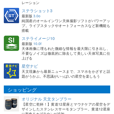
レーション
ステラショット3
最新版
3.0o
純国産のオールインワン天体撮影ソフトがパワーアッ
プ。ライブスタックやオートフォーカスなど新機能も
搭載
ステライメージ10
最新版
10.0f
天体画像に埋もれた微細な情報を最大限に引き出し、
不要なノイズは徹底的に除去して美しい天体写真に仕
上げる
星空ナビ
天文現象から最新ニュースまで、スマホをかざすと話
題がうかぶ。不思議がいっぱいの星空を楽しもう
ショッピング
オリジナル 天文タンブラー
【星空に乾杯！】黄道12星座とマウナケアの星空をデ
ザインしたステンレスサーモタンブラー。黄道12星座
に新色モカブラウンが追加。