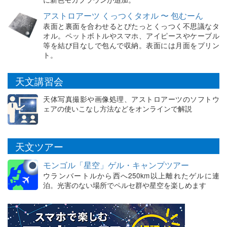
アストロアーツ くっつくタオル 〜 包むーん
表面と裏面を合わせるとぴたっとくっつく不思議なタ
オル。ペットボトルやスマホ、アイピースやケーブル
等を結び目なしで包んで収納。表面には月面をプリン
ト。
天文講習会
天体写真撮影や画像処理、アストロアーツのソフトウ
ェアの使いこなし方法などをオンラインで解説
天文ツアー
モンゴル「星空」ゲル・キャンプツアー
ウランバートルから西へ250km以上離れたゲルに連
泊。光害のない場所でペルセ群や星空を楽しめます