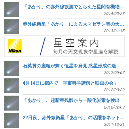
「あかり」の赤外線観測でとらえた星間有機物の進化
2014/03/26
赤外線衛星「あかり」による大マゼラン雲の天体カタログを公開
2013/01/15
石英質の塵粒が輝く恒星を発見 惑星形成の途上の可能性
2012/05/07
4月14日に都内で「宇宙科学講演と映画の会」
2012/03/29
「あかり」、超新星残骸から一酸化炭素を検出
2012/02/09
22日夜、赤外線衛星「あかり」の活躍をネット番組で紹介
2011/12/21