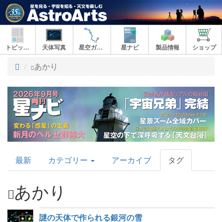
トピックス
天体写真
星空ガイド
星ナビ
製品情報
ショップ
ト
あかり
ッ
プ
AstroArts
最新
カテゴリー
アーカイブ
タグ
Topics
あかり
謎の天体で作られる銀河の雪