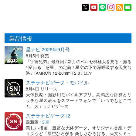
製品情報
星ナビ 2026年9月号
8月5日 発売
「宇宙兄弟」最終回 / 新月のペルセ群極大を見る・撮る
/ 変わる「惑星」の定義 / 星空の下で深呼吸する天文台
浴 / TAMRON 12-20mm F2.8 / ほか
ステラナビゲータ・モバイル
8月4日 リリース
天体観察・撮影用モバイルアプリ。高精度な計算とリ
ッチな星図表示をスマートフォンで「いつでもどこで
も、ステラナビゲータ」
ステラナビゲータ12
最新版
12.0i
美しい描画、豊富な天体データ、オリジナル番組エデ
ィタなど「星空ひろがる 楽しさひろげる」天文シミュ