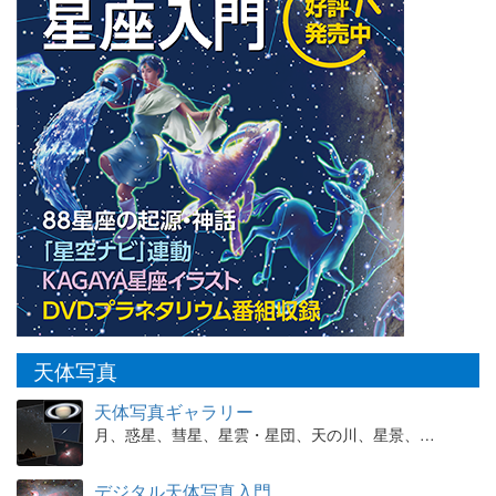
天体写真
天体写真ギャラリー
月、惑星、彗星、星雲・星団、天の川、星景、…
デジタル天体写真入門