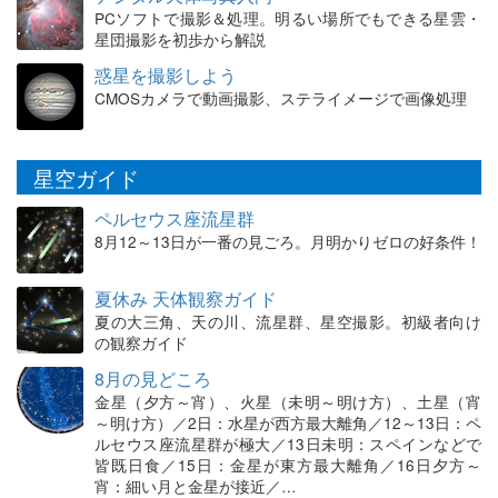
PCソフトで撮影＆処理。明るい場所でもできる星雲・
星団撮影を初歩から解説
惑星を撮影しよう
CMOSカメラで動画撮影、ステライメージで画像処理
星空ガイド
ペルセウス座流星群
8月12～13日が一番の見ごろ。月明かりゼロの好条件！
夏休み 天体観察ガイド
夏の大三角、天の川、流星群、星空撮影。初級者向け
の観察ガイド
8月の見どころ
金星（夕方～宵）、火星（未明～明け方）、土星（宵
～明け方）／2日：水星が西方最大離角／12～13日：ペ
ルセウス座流星群が極大／13日未明：スペインなどで
皆既日食／15日：金星が東方最大離角／16日夕方～
宵：細い月と金星が接近／…