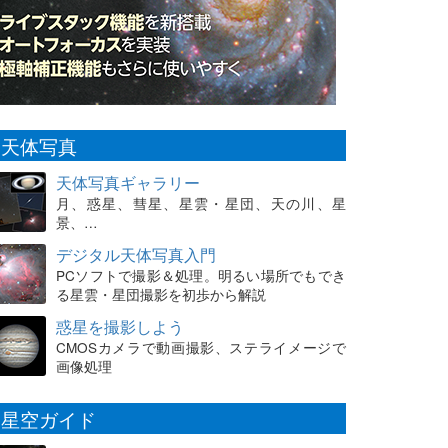
天体写真
天体写真ギャラリー
月、惑星、彗星、星雲・星団、天の川、星
景、…
デジタル天体写真入門
PCソフトで撮影＆処理。明るい場所でもでき
る星雲・星団撮影を初歩から解説
惑星を撮影しよう
CMOSカメラで動画撮影、ステライメージで
画像処理
星空ガイド