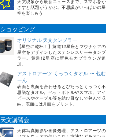
天文現象から最新ニュースまで、スマホをか
ざすと話題がうかぶ。不思議がいっぱいの星
空を楽しもう
ショッピング
オリジナル 天文タンブラー
【星空に乾杯！】黄道12星座とマウナケアの
星空をデザインしたステンレスサーモタンブ
ラー。黄道12星座に新色モカブラウンが追
加。
アストロアーツ くっつくタオル 〜 包む
ーん
表面と裏面を合わせるとぴたっとくっつく不
思議なタオル。ペットボトルやスマホ、アイ
ピースやケーブル等を結び目なしで包んで収
納。表面には月面をプリント。
天文講習会
天体写真撮影や画像処理、アストロアーツの
ソフトウェアの使いこなし方法などをオンラ