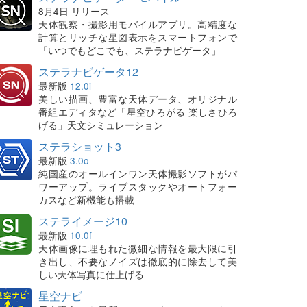
8月4日 リリース
天体観察・撮影用モバイルアプリ。高精度な
計算とリッチな星図表示をスマートフォンで
「いつでもどこでも、ステラナビゲータ」
ステラナビゲータ12
最新版
12.0i
美しい描画、豊富な天体データ、オリジナル
番組エディタなど「星空ひろがる 楽しさひろ
げる」天文シミュレーション
ステラショット3
最新版
3.0o
純国産のオールインワン天体撮影ソフトがパ
ワーアップ。ライブスタックやオートフォー
カスなど新機能も搭載
ステライメージ10
最新版
10.0f
天体画像に埋もれた微細な情報を最大限に引
き出し、不要なノイズは徹底的に除去して美
しい天体写真に仕上げる
星空ナビ