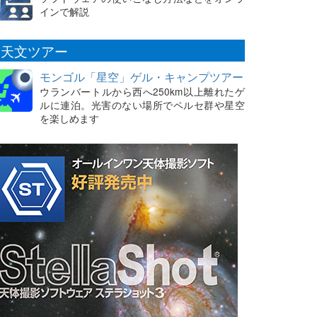
インで解説
天文ツアー
モンゴル「星空」ゲル・キャンプツアー
ウランバートルから西へ250km以上離れたゲ
ルに連泊。光害のない場所でペルセ群や星空
を楽しめます