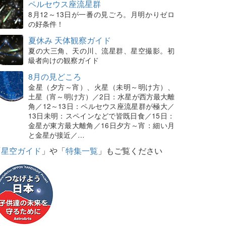
ペルセウス座流星群
8月12～13日が一番の見ごろ。月明かりゼロ
の好条件！
夏休み 天体観察ガイド
夏の大三角、天の川、流星群、星空撮影。初
級者向けの観察ガイド
8月の見どころ
金星（夕方～宵）、火星（未明～明け方）、
土星（宵～明け方）／2日：水星が西方最大離
角／12～13日：ペルセウス座流星群が極大／
13日未明：スペインなどで皆既日食／15日：
金星が東方最大離角／16日夕方～宵：細い月
と金星が接近／…
「
星空ガイド
」や「
特集一覧
」もご覧ください