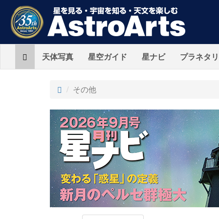
Home
天体写真
星空ガイド
星ナビ
プラネタリ
その他
AstroArts