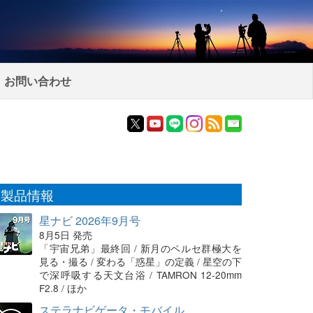
お問い合わせ
製品情報
星ナビ 2026年9月号
8月5日 発売
「宇宙兄弟」最終回 / 新月のペルセ群極大を
見る・撮る / 変わる「惑星」の定義 / 星空の下
で深呼吸する天文台浴 / TAMRON 12-20mm
F2.8 / ほか
ステラナビゲータ・モバイル