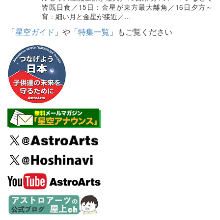
皆既日食／15日：金星が東方最大離角／16日夕方～
宵：細い月と金星が接近／…
「
星空ガイド
」や「
特集一覧
」もご覧ください