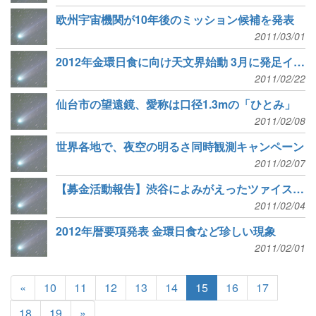
欧州宇宙機関が10年後のミッション候補を発表
2011/03/01
2012年金環日食に向け天文界始動 3月に発足イベントも
2011/02/22
仙台市の望遠鏡、愛称は口径1.3mの「ひとみ」
2011/02/08
世界各地で、夜空の明るさ同時観測キャンペーン
2011/02/07
【募金活動報告】渋谷によみがえったツァイスIV型 五島プラネタリウムの投影機
2011/02/04
2012年暦要項発表 金環日食など珍しい現象
2011/02/01
«
10
11
12
13
14
15
16
17
18
19
»