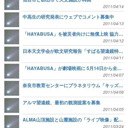
2011/04/14
中高生の研究発表にウェブでコメント募集中
2011/04/13
「HAYABUSA」を被災者向けに無償上映 協力者を募集
2011/04/12
日本天文学会が欧文研究報告「すばる望遠鏡特集号」を刊行
2011/04/11
「HAYABUSA」が劇場映画に 5月14日から全国で公開
2011/04/07
奈良市教育センターにプラネタリウム「キッズドームシアター」がオープン
2011/04/06
アルマ望遠鏡、最初の観測提案を募集
2011/04/05
ALMA山頂施設と山麓施設の「ライブ映像」配信開始
2011/03/24