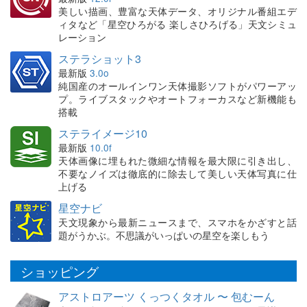
美しい描画、豊富な天体データ、オリジナル番組エデ
ィタなど「星空ひろがる 楽しさひろげる」天文シミュ
レーション
ステラショット3
最新版
3.0o
純国産のオールインワン天体撮影ソフトがパワーアッ
プ。ライブスタックやオートフォーカスなど新機能も
搭載
ステライメージ10
最新版
10.0f
天体画像に埋もれた微細な情報を最大限に引き出し、
不要なノイズは徹底的に除去して美しい天体写真に仕
上げる
星空ナビ
天文現象から最新ニュースまで、スマホをかざすと話
題がうかぶ。不思議がいっぱいの星空を楽しもう
ショッピング
アストロアーツ くっつくタオル 〜 包むーん