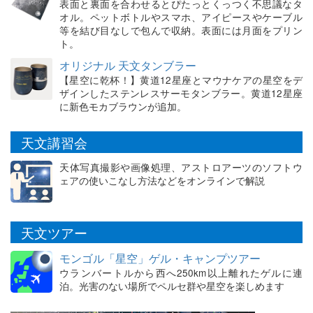
表面と裏面を合わせるとぴたっとくっつく不思議なタ
オル。ペットボトルやスマホ、アイピースやケーブル
等を結び目なしで包んで収納。表面には月面をプリン
ト。
オリジナル 天文タンブラー
【星空に乾杯！】黄道12星座とマウナケアの星空をデ
ザインしたステンレスサーモタンブラー。黄道12星座
に新色モカブラウンが追加。
天文講習会
天体写真撮影や画像処理、アストロアーツのソフトウ
ェアの使いこなし方法などをオンラインで解説
天文ツアー
モンゴル「星空」ゲル・キャンプツアー
ウランバートルから西へ250km以上離れたゲルに連
泊。光害のない場所でペルセ群や星空を楽しめます