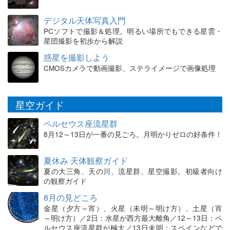
デジタル天体写真入門
PCソフトで撮影＆処理。明るい場所でもできる星雲・
星団撮影を初歩から解説
惑星を撮影しよう
CMOSカメラで動画撮影、ステライメージで画像処理
星空ガイド
ペルセウス座流星群
8月12～13日が一番の見ごろ。月明かりゼロの好条件！
夏休み 天体観察ガイド
夏の大三角、天の川、流星群、星空撮影。初級者向け
の観察ガイド
8月の見どころ
金星（夕方～宵）、火星（未明～明け方）、土星（宵
～明け方）／2日：水星が西方最大離角／12～13日：ペ
ルセウス座流星群が極大／13日未明：スペインなどで