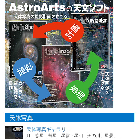
天体写真
天体写真ギャラリー
月、惑星、彗星、星雲・星団、天の川、星景、…