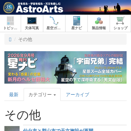
トピックス
天体写真
星空ガイド
星ナビ
製品情報
ショップ
その他
AstroArts
最新
カテゴリー
アーカイブ
Topics
その他
仙台市と郡山市で天文施設が再開