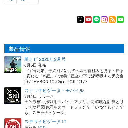
製品情報
星ナビ 2026年9月号
8月5日 発売
「宇宙兄弟」最終回 / 新月のペルセ群極大を見る・撮る
/ 変わる「惑星」の定義 / 星空の下で深呼吸する天文台
浴 / TAMRON 12-20mm F2.8 / ほか
ステラナビゲータ・モバイル
8月4日 リリース
天体観察・撮影用モバイルアプリ。高精度な計算とリ
ッチな星図表示をスマートフォンで「いつでもどこで
も、ステラナビゲータ」
ステラナビゲータ12
最新版
12.0i