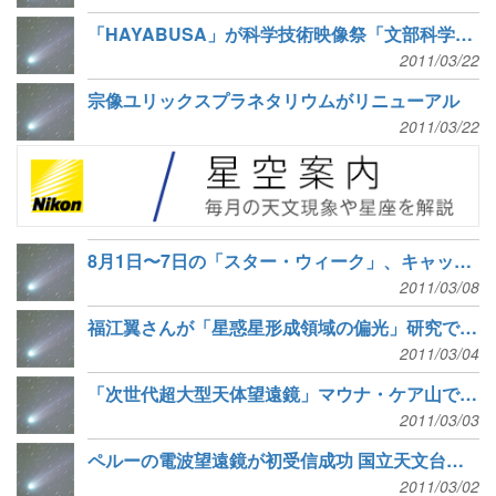
「HAYABUSA」が科学技術映像祭「文部科学大臣賞」受賞
2011/03/22
宗像ユリックスプラネタリウムがリニューアル
2011/03/22
8月1日〜7日の「スター・ウィーク」、キャッチコピー募集中
2011/03/08
福江翼さんが「星惑星形成領域の偏光」研究で井上研究奨励賞受賞
2011/03/04
「次世代超大型天体望遠鏡」マウナ・ケア山での建設、運営許可下りる
2011/03/03
ペルーの電波望遠鏡が初受信成功 国立天文台など協力
2011/03/02