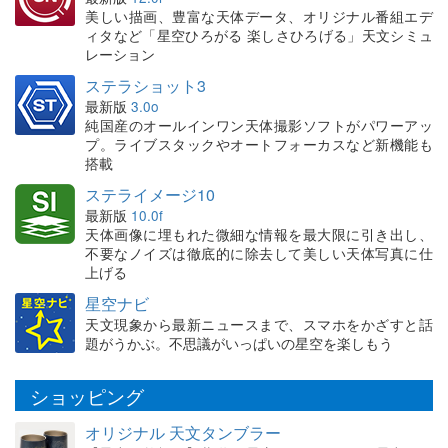
美しい描画、豊富な天体データ、オリジナル番組エデ
ィタなど「星空ひろがる 楽しさひろげる」天文シミュ
レーション
ステラショット3
最新版
3.0o
純国産のオールインワン天体撮影ソフトがパワーアッ
プ。ライブスタックやオートフォーカスなど新機能も
搭載
ステライメージ10
最新版
10.0f
天体画像に埋もれた微細な情報を最大限に引き出し、
不要なノイズは徹底的に除去して美しい天体写真に仕
上げる
星空ナビ
天文現象から最新ニュースまで、スマホをかざすと話
題がうかぶ。不思議がいっぱいの星空を楽しもう
ショッピング
オリジナル 天文タンブラー