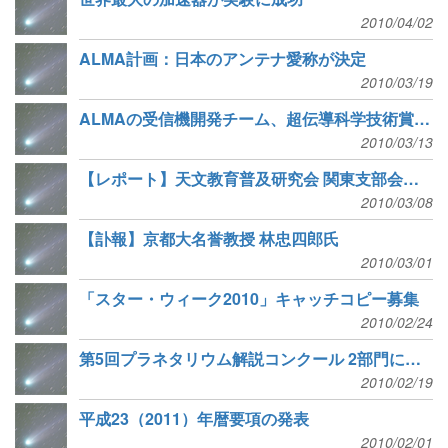
2010/04/02
ALMA計画：日本のアンテナ愛称が決定
2010/03/19
ALMAの受信機開発チーム、超伝導科学技術賞を受賞
2010/03/13
【レポート】天文教育普及研究会 関東支部会「地域とともにあゆむ天文教育・普及」
2010/03/08
【訃報】京都大名誉教授 林忠四郎氏
2010/03/01
「スター・ウィーク2010」キャッチコピー募集
2010/02/24
第5回プラネタリウム解説コンクール 2部門に分かれての初開催
2010/02/19
平成23（2011）年暦要項の発表
2010/02/01