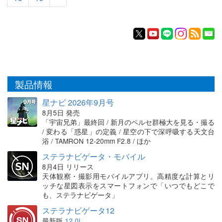
製品情報
星ナビ 2026年9月号
8月5日 発売
「宇宙兄弟」最終回 / 新月のペルセ群極大を見る・撮る
/ 変わる「惑星」の定義 / 星空の下で深呼吸する天文台
浴 / TAMRON 12-20mm F2.8 / ほか
ステラナビゲータ・モバイル
8月4日 リリース
天体観察・撮影用モバイルアプリ。高精度な計算とリ
ッチな星図表示をスマートフォンで「いつでもどこで
も、ステラナビゲータ」
ステラナビゲータ12
最新版
12.0i