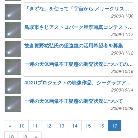
「きずな」を使って「宇宙から メリークリスマス。」
2009/11/30
鳥取市さじアストロパーク星景写真コンテストのお知らせ
2009/11/17
故倉賀野祐弘氏の望遠鏡の活用希望者を募集
2009/11/12
一連の天体画像不正疑惑の調査状況についての続報
2009/10/16
4D2Uプロジェクトの映像作品、シーグラフアジア大会で入選
2009/10/14
一連の天体画像不正疑惑の調査状況について
2009/10/09
«
10
11
12
13
14
15
16
17
18
19
»