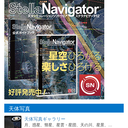
天体写真
天体写真ギャラリー
月、惑星、彗星、星雲・星団、天の川、星景、…