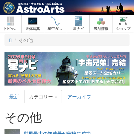
トピックス
天体写真
星空ガイド
星ナビ
製品情報
ショップ
その他
AstroArts
最新
カテゴリー
アーカイブ
Topics
その他
世界最大の加速器が実験に成功