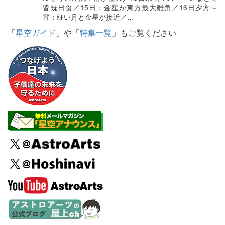
皆既日食／15日：金星が東方最大離角／16日夕方～
宵：細い月と金星が接近／…
「
星空ガイド
」や「
特集一覧
」もご覧ください