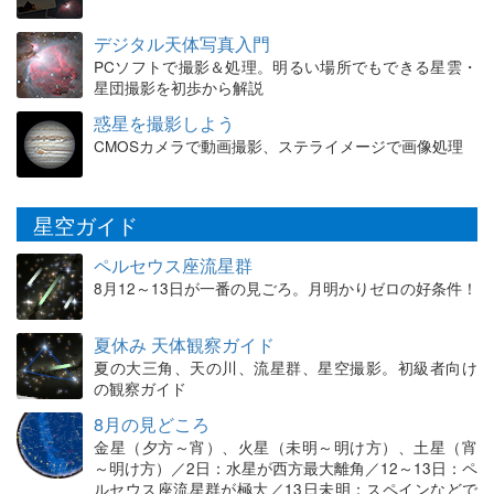
デジタル天体写真入門
PCソフトで撮影＆処理。明るい場所でもできる星雲・
星団撮影を初歩から解説
惑星を撮影しよう
CMOSカメラで動画撮影、ステライメージで画像処理
星空ガイド
ペルセウス座流星群
8月12～13日が一番の見ごろ。月明かりゼロの好条件！
夏休み 天体観察ガイド
夏の大三角、天の川、流星群、星空撮影。初級者向け
の観察ガイド
8月の見どころ
金星（夕方～宵）、火星（未明～明け方）、土星（宵
～明け方）／2日：水星が西方最大離角／12～13日：ペ
ルセウス座流星群が極大／13日未明：スペインなどで