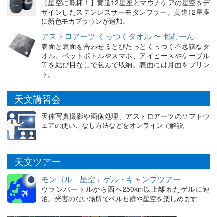
【星空に乾杯！】黄道12星座とマウナケアの星空をデ
ザインしたステンレスサーモタンブラー。黄道12星座
に新色モカブラウンが追加。
アストロアーツ くっつくタオル 〜 包むーん
表面と裏面を合わせるとぴたっとくっつく不思議なタ
オル。ペットボトルやスマホ、アイピースやケーブル
等を結び目なしで包んで収納。表面には月面をプリン
ト。
天文講習会
天体写真撮影や画像処理、アストロアーツのソフトウ
ェアの使いこなし方法などをオンラインで解説
天文ツアー
モンゴル「星空」ゲル・キャンプツアー
ウランバートルから西へ250km以上離れたゲルに連
泊。光害のない場所でペルセ群や星空を楽しめます