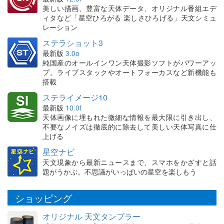
美しい描画、豊富な天体データ、オリジナル番組エデ
ィタなど「星空ひろがる 楽しさひろげる」天文シミュ
レーション
ステラショット3
最新版
3.0o
純国産のオールインワン天体撮影ソフトがパワーアッ
プ。ライブスタックやオートフォーカスなど新機能も
搭載
ステライメージ10
最新版
10.0f
天体画像に埋もれた微細な情報を最大限に引き出し、
不要なノイズは徹底的に除去して美しい天体写真に仕
上げる
星空ナビ
天文現象から最新ニュースまで、スマホをかざすと話
題がうかぶ。不思議がいっぱいの星空を楽しもう
ショッピング
オリジナル 天文タンブラー