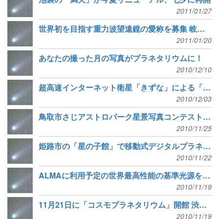
2011/01/27
世界初を目指す重力波望遠鏡の愛称を募集 岐阜で建設開始
2011/01/20
あなたの撮った月の写真がプラネタリウムに！
2010/12/10
超高速インターネット衛星「きずな」による「宇宙から メリークリスマス。」
2010/12/03
鳥取市さじアストロパーク星景写真コンテストの作品募集
2010/11/25
姫路市の「星の子館」で移動式デジタルプラネタリウムがデビュー
2010/11/22
ALMAに利用予定の世界最高性能の基準光源を開発
2010/11/19
11月21日に「コスモプラネタリウム」開館 渋谷にプラネタリウム復活
2010/11/19