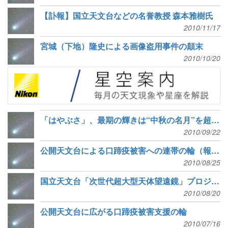
【訃報】国立天文台などの名誉教授 森本雅樹氏
2010/11/17
宮城（下地）隆史による画像盗用事件の顛末
2010/10/20
「はやぶさ」、最期の輝きは“中秋の名月”を超える明るさ 衝撃波音も公開
2010/09/22
公開天文台による口蹄疫被害への連帯の輪（報告）
2010/08/25
国立天文台「次世代超大型天体望遠鏡」プロジェクト室のウェブサイトがリニューアル
2010/08/20
公開天文台に広がる口蹄疫被害支援の輪
2010/07/16