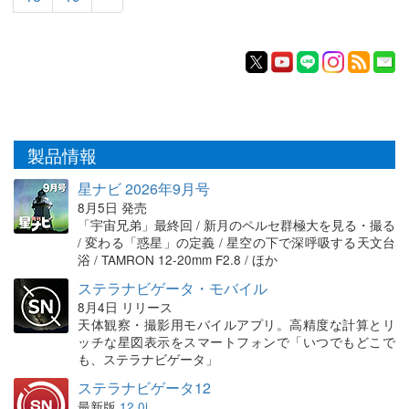
製品情報
星ナビ 2026年9月号
8月5日 発売
「宇宙兄弟」最終回 / 新月のペルセ群極大を見る・撮る
/ 変わる「惑星」の定義 / 星空の下で深呼吸する天文台
浴 / TAMRON 12-20mm F2.8 / ほか
ステラナビゲータ・モバイル
8月4日 リリース
天体観察・撮影用モバイルアプリ。高精度な計算とリ
ッチな星図表示をスマートフォンで「いつでもどこで
も、ステラナビゲータ」
ステラナビゲータ12
最新版
12.0i