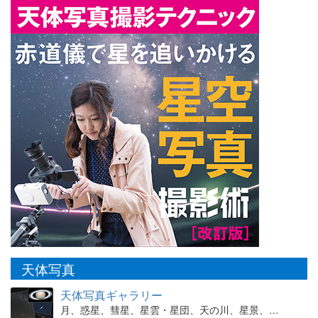
天体写真
天体写真ギャラリー
月、惑星、彗星、星雲・星団、天の川、星景、…