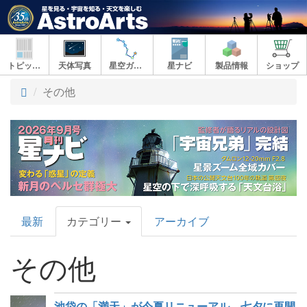
トピックス
天体写真
星空ガイド
星ナビ
製品情報
ショップ
その他
AstroArts
最新
カテゴリー
アーカイブ
Topics
その他
池袋の「満天」が今夏リニューアル、七夕に再開