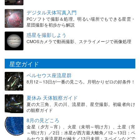
デジタル天体写真入門
PCソフトで撮影＆処理。明るい場所でもできる星雲・
星団撮影を初歩から解説
惑星を撮影しよう
CMOSカメラで動画撮影、ステライメージで画像処理
星空ガイド
ペルセウス座流星群
8月12～13日が一番の見ごろ。月明かりゼロの好条件！
夏休み 天体観察ガイド
夏の大三角、天の川、流星群、星空撮影。初級者向け
の観察ガイド
8月の見どころ
金星（夕方～宵）、火星（未明～明け方）、土星（宵
～明け方）／2日：水星が西方最大離角／12～13日：ペ
ルセウス座流星群が極大／13日未明：スペインなどで