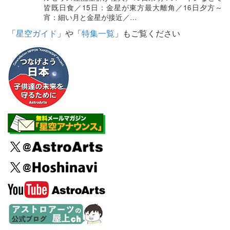
皆既日食／15日：金星が東方最大離角／16日夕方～
宵：細い月と金星が接近／…
「
星空ガイド
」や「
特集一覧
」もご覧ください