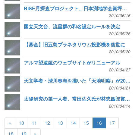
RISE月探査プロジェクト、日本測地学会賞坪井賞を受賞
2010/06/16
国立天文台、流星群の和名設定ルールを決定
2010/05/26
【募金】旧五島プラネタリウム投影機を後世に
2010/05/20
アルマ望遠鏡のウェブサイトがリニューアル
2010/04/27
天文学者・渋川春海を描いた「天地明察」が2010年本屋大賞受賞
2010/04/21
太陽研究の第一人者、常田佐久氏が林忠四郎賞を受賞
2010/04/14
«
10
11
12
13
14
15
16
17
18
19
»