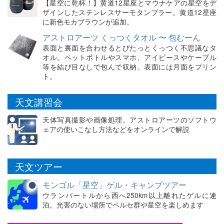
【星空に乾杯！】黄道12星座とマウナケアの星空をデ
ザインしたステンレスサーモタンブラー。黄道12星座
に新色モカブラウンが追加。
アストロアーツ くっつくタオル 〜 包むーん
表面と裏面を合わせるとぴたっとくっつく不思議なタ
オル。ペットボトルやスマホ、アイピースやケーブル
等を結び目なしで包んで収納。表面には月面をプリン
ト。
天文講習会
天体写真撮影や画像処理、アストロアーツのソフトウ
ェアの使いこなし方法などをオンラインで解説
天文ツアー
モンゴル「星空」ゲル・キャンプツアー
ウランバートルから西へ250km以上離れたゲルに連
泊。光害のない場所でペルセ群や星空を楽しめます