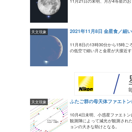
11月21日の未明、月が4等星の
2021年11月8日 金星食／
天文現象
11月8日の13時30分から15
の低空で細い月と金星が大接近す
ふたご群の母天体ファエトン
天文現象
10月4日未明、小惑星ファエト
観測陣によって減光が観測され
ョンの大きな助けとなる。