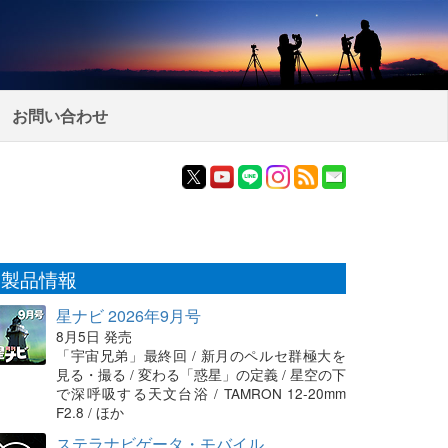
お問い合わせ
製品情報
星ナビ 2026年9月号
8月5日 発売
「宇宙兄弟」最終回 / 新月のペルセ群極大を
見る・撮る / 変わる「惑星」の定義 / 星空の下
で深呼吸する天文台浴 / TAMRON 12-20mm
F2.8 / ほか
ステラナビゲータ・モバイル