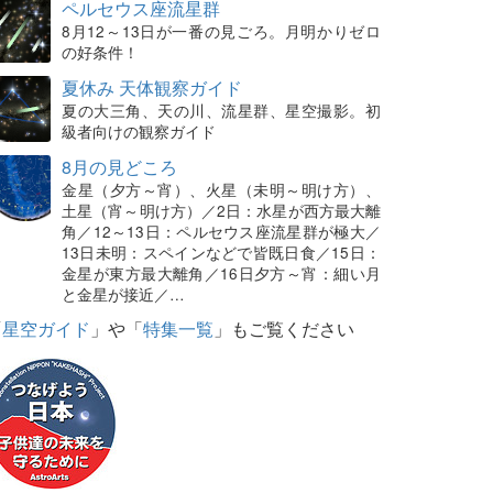
ペルセウス座流星群
8月12～13日が一番の見ごろ。月明かりゼロ
の好条件！
夏休み 天体観察ガイド
夏の大三角、天の川、流星群、星空撮影。初
級者向けの観察ガイド
8月の見どころ
金星（夕方～宵）、火星（未明～明け方）、
土星（宵～明け方）／2日：水星が西方最大離
角／12～13日：ペルセウス座流星群が極大／
13日未明：スペインなどで皆既日食／15日：
金星が東方最大離角／16日夕方～宵：細い月
と金星が接近／…
「
星空ガイド
」や「
特集一覧
」もご覧ください