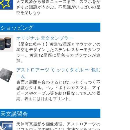
天文現象から最新ニュースまで、スマホをか
ざすと話題がうかぶ。不思議がいっぱいの星
空を楽しもう
ショッピング
オリジナル 天文タンブラー
【星空に乾杯！】黄道12星座とマウナケアの
星空をデザインしたステンレスサーモタンブ
ラー。黄道12星座に新色モカブラウンが追
加。
アストロアーツ くっつくタオル 〜 包む
ーん
表面と裏面を合わせるとぴたっとくっつく不
思議なタオル。ペットボトルやスマホ、アイ
ピースやケーブル等を結び目なしで包んで収
納。表面には月面をプリント。
天文講習会
天体写真撮影や画像処理、アストロアーツの
ソフトウェアの使いこなし方法などをオンラ