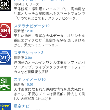
8月4日 リリース
天体観察・撮影用モバイルアプリ。高精度な
計算とリッチな星図表示をスマートフォンで
「いつでもどこでも、ステラナビゲータ」
ステラナビゲータ12
最新版
12.0i
美しい描画、豊富な天体データ、オリジナル
番組エディタなど「星空ひろがる 楽しさひろ
げる」天文シミュレーション
ステラショット3
最新版
3.0o
純国産のオールインワン天体撮影ソフトがパ
ワーアップ。ライブスタックやオートフォー
カスなど新機能も搭載
ステライメージ10
最新版
10.0f
天体画像に埋もれた微細な情報を最大限に引
き出し、不要なノイズは徹底的に除去して美
しい天体写真に仕上げる
星空ナビ