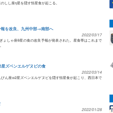
星のしし座η星を隠す恒星食が起こる。
予報を改良、九州中部→南部へ
2022/03/17
るぎょしゃ座θ星の食の改良予報が発表された。星食帯はこれまで
。
座α2星ズベンエルゲヌビの食
2022/03/14
てんびん座α2星ズベンエルゲヌビを隠す恒星食が起こり、西日本で
食
2022/01/28