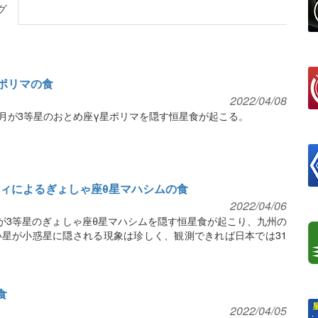
グ
星ポリマの食
2022/04/08
、月が3等星のおとめ座γ星ポリマを隠す恒星食が起こる。
フティによるぎょしゃ座θ星マハシムの食
2022/04/06
ィが3等星のぎょしゃ座θ星マハシムを隠す恒星食が起こり、九州の
星が小惑星に隠される現象は珍しく、観測できれば日本では31
食
2022/04/05