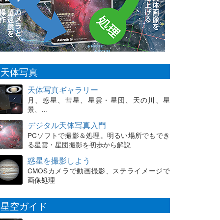
天体写真
天体写真ギャラリー
月、惑星、彗星、星雲・星団、天の川、星
景、…
デジタル天体写真入門
PCソフトで撮影＆処理。明るい場所でもでき
る星雲・星団撮影を初歩から解説
惑星を撮影しよう
CMOSカメラで動画撮影、ステライメージで
画像処理
星空ガイド