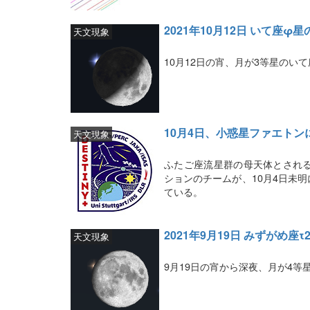
2021年10月12日 いて座φ星
天文現象
10月12日の宵、月が3等星のい
10月4日、小惑星ファエト
天文現象
ふたご座流星群の母天体とされる
ションのチームが、10月4日未
ている。
2021年9月19日 みずがめ座τ
天文現象
9月19日の宵から深夜、月が4等