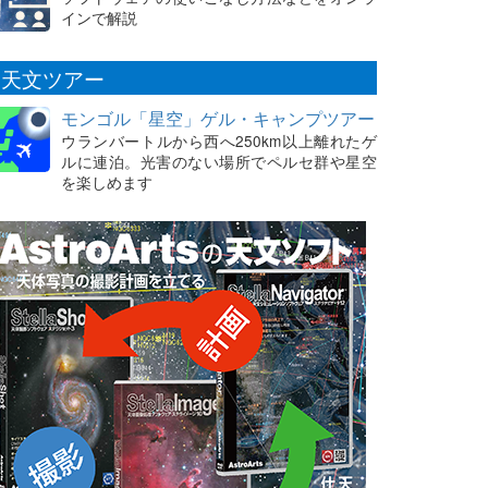
インで解説
天文ツアー
モンゴル「星空」ゲル・キャンプツアー
ウランバートルから西へ250km以上離れたゲ
ルに連泊。光害のない場所でペルセ群や星空
を楽しめます