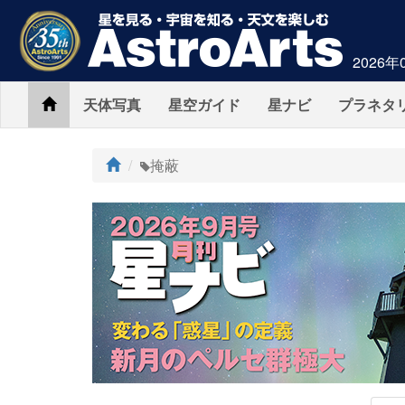
2026年
Home
天体写真
星空ガイド
星ナビ
プラネタ
ト
掩蔽
ッ
プ
AstroArts