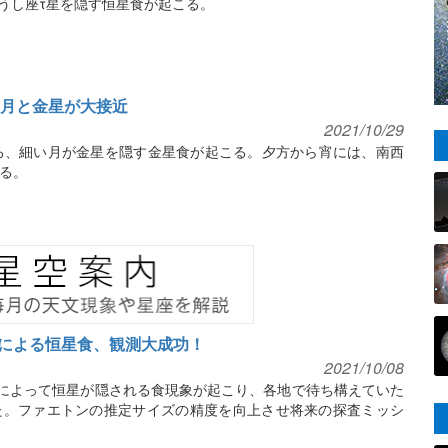
おうし座τ星を隠す恒星食が起こる。
細い月と金星が大接近
2021/10/29
時ごろ、細い月が金星を隠す金星食が起こる。夕方から宵には、南西
る。
による恒星食、観測大成功！
2021/10/08
ンによって恒星が隠される食現象が起こり、各地で待ち構えていた
た。ファエトンの推定サイズの精度を向上させ将来の探査ミッシ