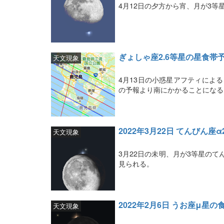
4月12日の夕方から宵、月が3等
ぎょしゃ座2.6等星の星食帯
天文現象
4月13日の小惑星アフティによ
の予報より南にかかることになる
2022年3月22日 てんびん
天文現象
3月22日の未明、月が3等星の
見られる。
2022年2月6日 うお座μ星の
天文現象