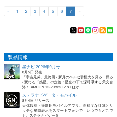
«
1
2
3
4
5
6
7
»
製品情報
星ナビ 2026年9月号
8月5日 発売
「宇宙兄弟」最終回 / 新月のペルセ群極大を見る・撮る
/ 変わる「惑星」の定義 / 星空の下で深呼吸する天文台
浴 / TAMRON 12-20mm F2.8 / ほか
ステラナビゲータ・モバイル
8月4日 リリース
天体観察・撮影用モバイルアプリ。高精度な計算とリ
ッチな星図表示をスマートフォンで「いつでもどこで
も、ステラナビゲータ」