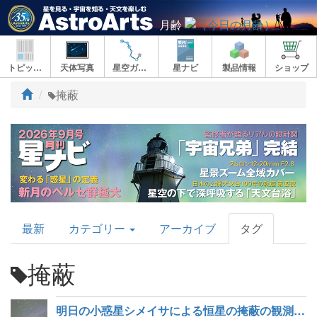
月齢
トピックス
天体写真
星空ガイド
星ナビ
製品情報
ショップ
ト
掩蔽
ッ
プ
AstroArts
最新
カテゴリー
アーカイブ
タグ
Topics
掩蔽
明日の小惑星シメイサによる恒星の掩蔽の観測キャンペーン