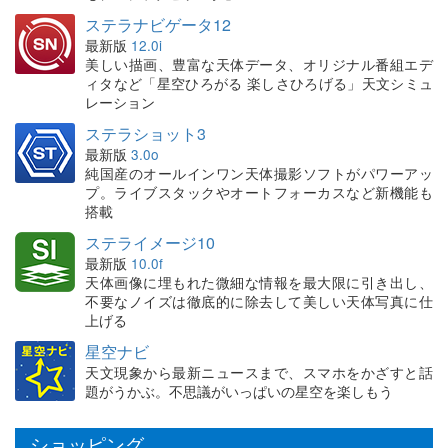
ステラナビゲータ12
最新版
12.0i
美しい描画、豊富な天体データ、オリジナル番組エデ
ィタなど「星空ひろがる 楽しさひろげる」天文シミュ
レーション
ステラショット3
最新版
3.0o
純国産のオールインワン天体撮影ソフトがパワーアッ
プ。ライブスタックやオートフォーカスなど新機能も
搭載
ステライメージ10
最新版
10.0f
天体画像に埋もれた微細な情報を最大限に引き出し、
不要なノイズは徹底的に除去して美しい天体写真に仕
上げる
星空ナビ
天文現象から最新ニュースまで、スマホをかざすと話
題がうかぶ。不思議がいっぱいの星空を楽しもう
ショッピング