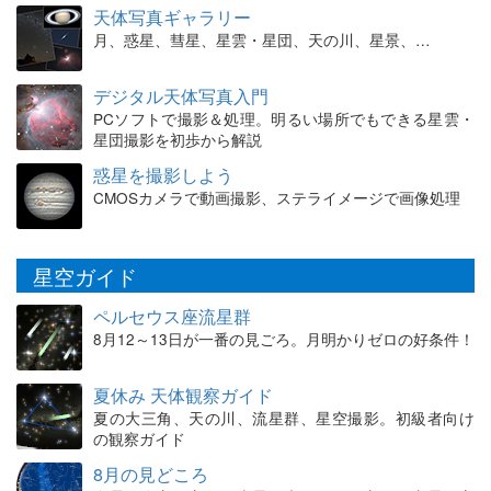
天体写真ギャラリー
月、惑星、彗星、星雲・星団、天の川、星景、…
デジタル天体写真入門
PCソフトで撮影＆処理。明るい場所でもできる星雲・
星団撮影を初歩から解説
惑星を撮影しよう
CMOSカメラで動画撮影、ステライメージで画像処理
星空ガイド
ペルセウス座流星群
8月12～13日が一番の見ごろ。月明かりゼロの好条件！
夏休み 天体観察ガイド
夏の大三角、天の川、流星群、星空撮影。初級者向け
の観察ガイド
8月の見どころ