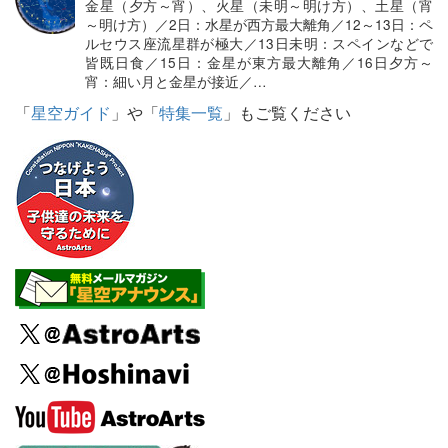
金星（夕方～宵）、火星（未明～明け方）、土星（宵
～明け方）／2日：水星が西方最大離角／12～13日：ペ
ルセウス座流星群が極大／13日未明：スペインなどで
皆既日食／15日：金星が東方最大離角／16日夕方～
宵：細い月と金星が接近／…
「
星空ガイド
」や「
特集一覧
」もご覧ください