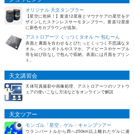
オリジナル 天文タンブラー
【星空に乾杯！】黄道12星座とマウナケアの星空をデ
ザインしたステンレスサーモタンブラー。黄道12星座
に新色モカブラウンが追加。
アストロアーツ くっつくタオル 〜 包むーん
表面と裏面を合わせるとぴたっとくっつく不思議なタ
オル。ペットボトルやスマホ、アイピースやケーブル
等を結び目なしで包んで収納。表面には月面をプリン
ト。
天文講習会
天体写真撮影や画像処理、アストロアーツのソフトウ
ェアの使いこなし方法などをオンラインで解説
天文ツアー
モンゴル「星空」ゲル・キャンプツアー
ウランバートルから西へ250km以上離れたゲルに連