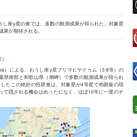
うし座γ星の食では、多数の観測成果が得られた。対象星
な成果が期待される。
研
）
thaea）による、おうし座γ星プリマヒヤドゥム（3.8等）の
葉県南部と和歌山県（潮岬）で多数の観測成果が得られ
I」にて紹介したこの絶好の恒星食は、対象星が4等星で肉眼級の現
って隠される機会はめったになく、ほぼ10年に一度のチ