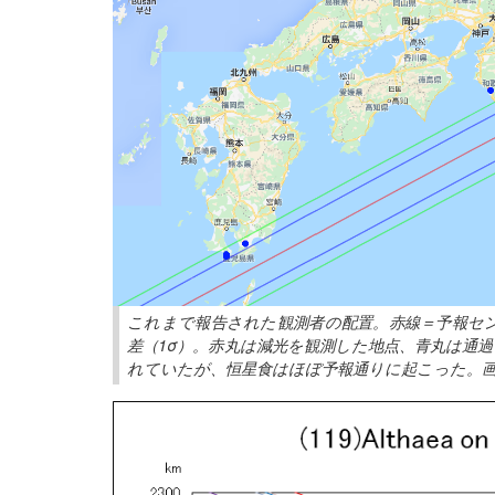
これまで報告された観測者の配置。赤線＝予報セ
差（1σ）。赤丸は減光を観測した地点、青丸は通過
れていたが、恒星食はほぼ予報通りに起こった。画像クリ