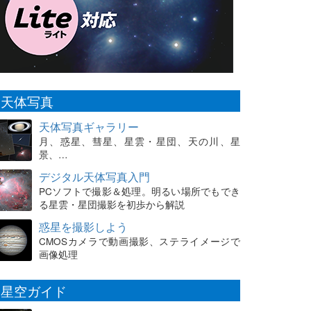
天体写真
天体写真ギャラリー
月、惑星、彗星、星雲・星団、天の川、星
景、…
デジタル天体写真入門
PCソフトで撮影＆処理。明るい場所でもでき
る星雲・星団撮影を初歩から解説
惑星を撮影しよう
CMOSカメラで動画撮影、ステライメージで
画像処理
星空ガイド