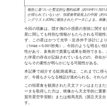
報告に基づいた暫定的な整約結果（2019年11月
が得られていないが、恒星食帯延長上の中国（約1
ングリストJOINに報告されたデータによる。画像
今回の現象は、隠す側の小惑星の形状に関する
星に関しても特別な情報がもたらされる可能性
ず、この星はかつて光学・近赤外干渉計により視
（1mas＝0.001秒角）。今回のような明る
性があり、多角的で貴重な成果を期待できる。ま
た伴星の存在が記録されているものの、存在が
ならその素性が明らかになる可能性がある。
本記事で紹介する観測成果は、これまでに得
が、今後もさらなる検証が進められる。それら
この恒星食を観測された天文ファンはまだまだ
ータを取得した方は、映像から天文学的に重要
賀市星空学習館）または相馬充氏（国立天文台
す。