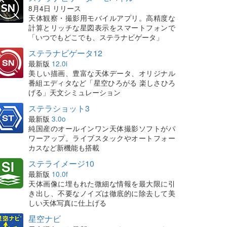
8月4日 リリース
天体観察・撮影用モバイルアプリ。高精度な
計算とリッチな星図表示をスマートフォンで
「いつでもどこでも、ステラナビゲータ」
ステラナビゲータ12
最新版
12.0i
美しい描画、豊富な天体データ、オリジナル
番組エディタなど「星空ひろがる 楽しさひろ
げる」天文シミュレーション
ステラショット3
最新版
3.0o
純国産のオールインワン天体撮影ソフトがパ
ワーアップ。ライブスタックやオートフォー
カスなど新機能も搭載
ステライメージ10
最新版
10.0f
天体画像に埋もれた微細な情報を最大限に引
き出し、不要なノイズは徹底的に除去して美
しい天体写真に仕上げる
星空ナビ