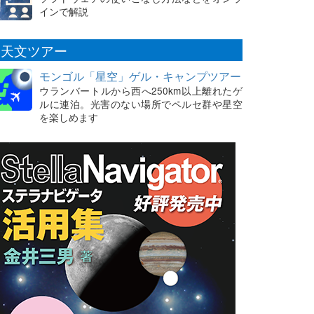
インで解説
天文ツアー
モンゴル「星空」ゲル・キャンプツアー
ウランバートルから西へ250km以上離れたゲ
ルに連泊。光害のない場所でペルセ群や星空
を楽しめます