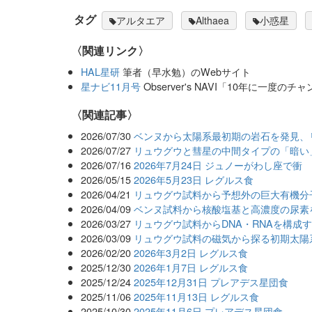
タグ
アルタエア
Althaea
小惑星
〈関連リンク〉
HAL星研
筆者（早水勉）のWebサイト
星ナビ11月号
Observer's NAVI「10年に一度
関連記事
2026/07/30
ベンヌから太陽系最初期の岩石を発見、
2026/07/27
リュウグウと彗星の中間タイプの「暗い
2026/07/16
2026年7月24日 ジュノーがわし座で衝
2026/05/15
2026年5月23日 レグルス食
2026/04/21
リュウグウ試料から予想外の巨大有機分
2026/04/09
ベンヌ試料から核酸塩基と高濃度の尿素
2026/03/27
リュウグウ試料からDNA・RNAを構成
2026/03/09
リュウグウ試料の磁気から探る初期太陽
2026/02/20
2026年3月2日 レグルス食
2025/12/30
2026年1月7日 レグルス食
2025/12/24
2025年12月31日 プレアデス星団食
2025/11/06
2025年11月13日 レグルス食
2025/10/30
2025年11月6日 プレアデス星団食