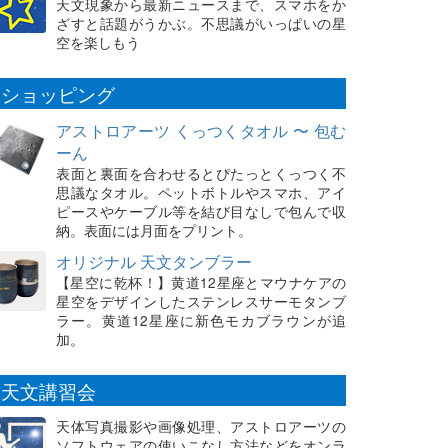
天文現象から最新ニュースまで、スマホをか
ざすと話題がうかぶ。不思議がいっぱいの星
空を楽しもう
ショッピング
アストロアーツ くっつくタオル 〜 包む
ーん
表面と裏面を合わせるとぴたっとくっつく不
思議なタオル。ペットボトルやスマホ、アイ
ピースやケーブル等を結び目なしで包んで収
納。表面には月面をプリント。
オリジナル 天文タンブラー
【星空に乾杯！】黄道12星座とマウナケアの
星空をデザインしたステンレスサーモタンブ
ラー。黄道12星座に新色モカブラウンが追
加。
天文講習会
天体写真撮影や画像処理、アストロアーツの
ソフトウェアの使いこなし方法などをオンラ