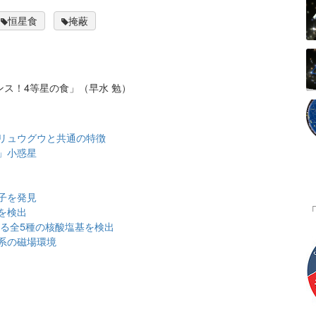
恒星食
掩蔽
のチャンス！4等星の食」（早水 勉）
リュウグウと共通の特徴
」小惑星
子を発見
を検出
する全5種の核酸塩基を検出
系の磁場環境