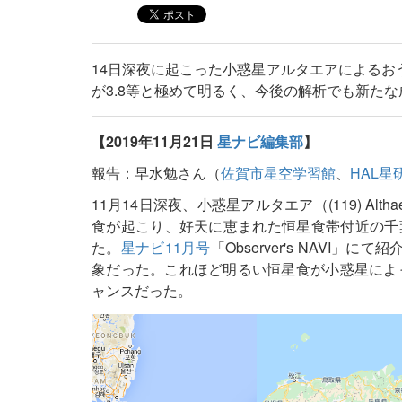
14日深夜に起こった小惑星アルタエアによるお
が3.8等と極めて明るく、今後の解析でも新た
【2019年11月21日
星ナビ編集部
】
報告：早水勉さん（
佐賀市星空学習館
、
HAL星
11月14日深夜、小惑星アルタエア（(119) Al
食が起こり、好天に恵まれた恒星食帯付近の千
た。
星ナビ11月号
「Observer's NAV
象だった。これほど明るい恒星食が小惑星によ
ャンスだった。