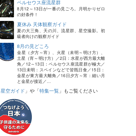
ペルセウス座流星群
8月12～13日が一番の見ごろ。月明かりゼロ
の好条件！
夏休み 天体観察ガイド
夏の大三角、天の川、流星群、星空撮影。初
級者向けの観察ガイド
8月の見どころ
金星（夕方～宵）、火星（未明～明け方）、
土星（宵～明け方）／2日：水星が西方最大離
角／12～13日：ペルセウス座流星群が極大／
13日未明：スペインなどで皆既日食／15日：
金星が東方最大離角／16日夕方～宵：細い月
と金星が接近／…
「
星空ガイド
」や「
特集一覧
」もご覧ください