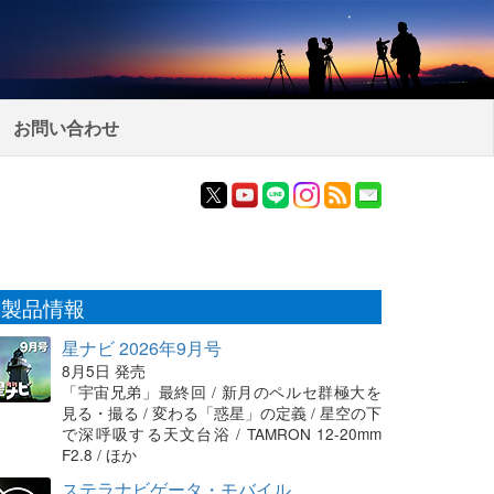
お問い合わせ
製品情報
星ナビ 2026年9月号
8月5日 発売
「宇宙兄弟」最終回 / 新月のペルセ群極大を
見る・撮る / 変わる「惑星」の定義 / 星空の下
で深呼吸する天文台浴 / TAMRON 12-20mm
F2.8 / ほか
ステラナビゲータ・モバイル