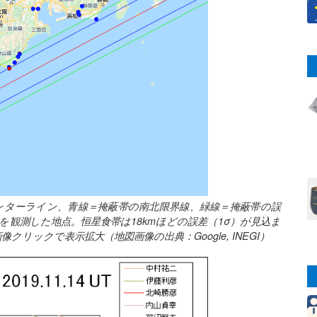
ンターライン、青線＝掩蔽帯の南北限界線、緑線＝掩蔽帯の誤
を観測した地点。恒星食帯は18kmほどの誤差（1σ）が見込ま
ックで表示拡大（地図画像の出典：Google, INEGI）