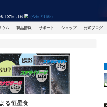
08月07日
月齢
リウム
製品情報
サポート
ショップ
公式ブログ
よる恒星食