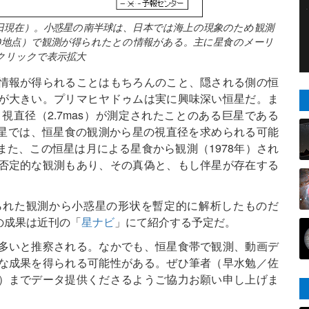
21日現在）。小惑星の南半球は、日本では海上の現象のため観測
0地点）で観測が得られたとの情報がある。主に星食のメーリ
クリックで表示拡大
情報が得られることはもちろんのこと、隠される側の恒
が大きい。プリマヒヤドゥムは実に興味深い恒星だ。ま
直径（2.7mas）が測定されたことのある巨星である
い恒星では、恒星食の観測から星の視直径を求められる可能
た、この恒星は月による星食から観測（1978年）され
否定的な観測もあり、その真偽と、もし伴星が存在する
られた観測から小惑星の形状を暫定的に解析したものだ
の成果は近刊の「
星ナビ
」にて紹介する予定だ。
多いと推察される。なかでも、恒星食帯で観測、動画デ
な成果を得られる可能性がある。ぜひ筆者（早水勉／佐
）までデータ提供くださるようご協力お願い申し上げま