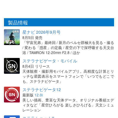
製品情報
星ナビ 2026年9月号
8月5日 発売
「宇宙兄弟」最終回 / 新月のペルセ群極大を見る・撮る
/ 変わる「惑星」の定義 / 星空の下で深呼吸する天文台
浴 / TAMRON 12-20mm F2.8 / ほか
ステラナビゲータ・モバイル
8月4日 リリース
天体観察・撮影用モバイルアプリ。高精度な計算とリ
ッチな星図表示をスマートフォンで「いつでもどこで
も、ステラナビゲータ」
ステラナビゲータ12
最新版
12.0i
美しい描画、豊富な天体データ、オリジナル番組エデ
ィタなど「星空ひろがる 楽しさひろげる」天文シミュ
レーション