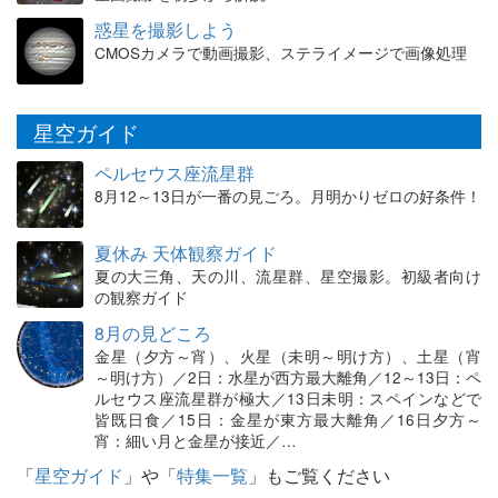
惑星を撮影しよう
CMOSカメラで動画撮影、ステライメージで画像処理
星空ガイド
ペルセウス座流星群
8月12～13日が一番の見ごろ。月明かりゼロの好条件！
夏休み 天体観察ガイド
夏の大三角、天の川、流星群、星空撮影。初級者向け
の観察ガイド
8月の見どころ
金星（夕方～宵）、火星（未明～明け方）、土星（宵
～明け方）／2日：水星が西方最大離角／12～13日：ペ
ルセウス座流星群が極大／13日未明：スペインなどで
皆既日食／15日：金星が東方最大離角／16日夕方～
宵：細い月と金星が接近／…
「
星空ガイド
」や「
特集一覧
」もご覧ください