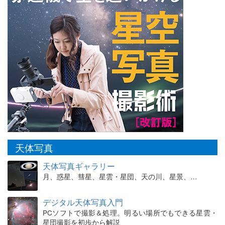
天体写真
天体写真ギャラリー
月、惑星、彗星、星雲・星団、天の川、星景、…
デジタル天体写真入門
PCソフトで撮影＆処理。明るい場所でもできる星雲・
星団撮影を初歩から解説