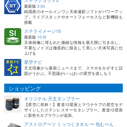
ステラショット3
最新版
3.0o
純国産のオールインワン天体撮影ソフトがパワーアッ
プ。ライブスタックやオートフォーカスなど新機能も
搭載
ステライメージ10
最新版
10.0f
天体画像に埋もれた微細な情報を最大限に引き出し、
不要なノイズは徹底的に除去して美しい天体写真に仕
上げる
星空ナビ
天文現象から最新ニュースまで、スマホをかざすと話
題がうかぶ。不思議がいっぱいの星空を楽しもう
ショッピング
オリジナル 天文タンブラー
【星空に乾杯！】黄道12星座とマウナケアの星空をデ
ザインしたステンレスサーモタンブラー。黄道12星座
に新色モカブラウンが追加。
アストロアーツ くっつくタオル 〜 包むーん