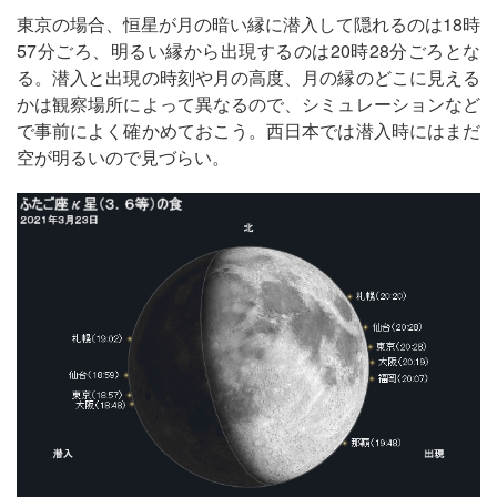
東京の場合、恒星が月の暗い縁に潜入して隠れるのは18時
57分ごろ、明るい縁から出現するのは20時28分ごろとな
る。潜入と出現の時刻や月の高度、月の縁のどこに見える
かは観察場所によって異なるので、シミュレーションなど
で事前によく確かめておこう。西日本では潜入時にはまだ
空が明るいので見づらい。