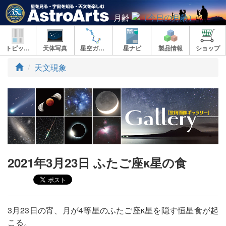
月齢
トピックス
天体写真
星空ガイド
星ナビ
製品情報
ショップ
ト
天文現象
ッ
プ
2021年3月23日 ふたご座κ星の食
3月23日の宵、月が4等星のふたご座κ星を隠す恒星食が起
こる。