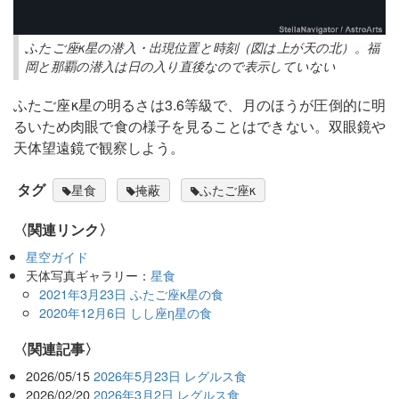
ふたご座κ星の潜入・出現位置と時刻（図は上が天の北）。福
岡と那覇の潜入は日の入り直後なので表示していない
ふたご座κ星の明るさは3.6等級で、月のほうが圧倒的に明
るいため肉眼で食の様子を見ることはできない。双眼鏡や
天体望遠鏡で観察しよう。
タグ
星食
掩蔽
ふたご座κ
〈関連リンク〉
星空ガイド
天体写真ギャラリー：
星食
2021年3月23日 ふたご座κ星の食
2020年12月6日 しし座η星の食
関連記事
2026/05/15
2026年5月23日 レグルス食
2026/02/20
2026年3月2日 レグルス食