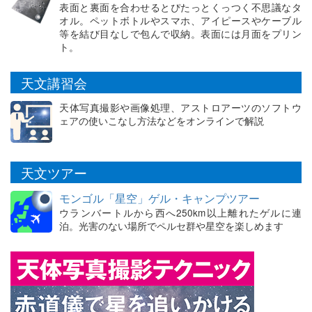
表面と裏面を合わせるとぴたっとくっつく不思議なタ
オル。ペットボトルやスマホ、アイピースやケーブル
等を結び目なしで包んで収納。表面には月面をプリン
ト。
天文講習会
天体写真撮影や画像処理、アストロアーツのソフトウ
ェアの使いこなし方法などをオンラインで解説
天文ツアー
モンゴル「星空」ゲル・キャンプツアー
ウランバートルから西へ250km以上離れたゲルに連
泊。光害のない場所でペルセ群や星空を楽しめます