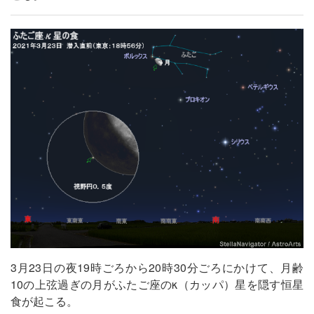
3月23日の夜19時ごろから20時30分ごろにかけて、月齢
10の上弦過ぎの月がふたご座のκ（カッパ）星を隠す恒星
食が起こる。